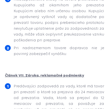
Kupujúceho až okamihom jeho prevzatia
Kupujúcim alebo ním určenou osobou. Kupujúci
je oprávnený vytknúť vady aj dodatočne po
prevzatí tovaru; podpis preberacieho protokolu
nevylučuje uplatnenie práv zo zodpovednosti za
vady, môže však ovplyvniť preukazovanie vzniku
poškodenia pri preprave.
Pri nadrozmernom tovare dopravca nie je
povinný zabezpečiť vynášku.
Článok VII. Záruka, reklamačné podmienky
Predávajúci zodpovedá za vady, ktoré má tovar
pri prevzatí a ktoré sa prejavia do 24 mesiacov
od prevzatia. Vada, ktorá sa prejaví do 12
mesiacov od prevzatia, sa považuje za