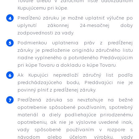
Tovare alebo v záručnom liste odovzdanom
Kupujúcemu pri kúpe.
Predĺženú záruku je možné uplatniť výlučne po
uplynutí zákonnej 24-mesačnej doby
zodpovednosti za vady.
Podmienkou uplatnenia práv z predĺženej
záruky je predloženie originálu záručného listu
riadne vyplneného a potvrdeného Predávajúcim
pri kúpe Tovaru a dokladu o kúpe Tovaru.
Ak Kupujúci nepredloží záručný list podľa
predchádzajúceho bodu, Predávajúci nie je
povinný plniť z predĺženej záruky.
Predĺžená záruka sa nevzťahuje na bežné
opotrebenie spôsobené používaním, spotrebný
materiál a diely podliehajúce prirodzenému
opotrebeniu, ak nie je výslovne uvedené inak,
vady spôsobené používaním v rozpore s
návodom alebo účelom výrobku, vady