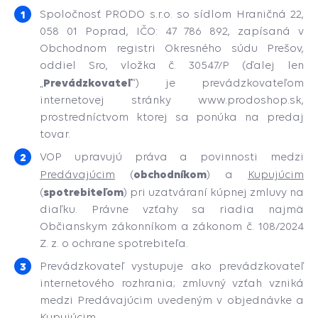
Spoločnosť PRODO s.r.o. so sídlom Hraničná 22,
058 01 Poprad, IČO: 47 786 892, zapísaná v
Obchodnom registri Okresného súdu Prešov,
oddiel Sro, vložka č. 30547/P (ďalej len
Prevádzkovateľ
„
“) je prevádzkovateľom
internetovej stránky www.prodoshop.sk,
prostredníctvom ktorej sa ponúka na predaj
tovar.
VOP upravujú práva a povinnosti medzi
obchodníkom
Predávajúcim
(
) a
Kupujúcim
spotrebiteľom
(
) pri uzatváraní kúpnej zmluvy na
diaľku. Právne vzťahy sa riadia najmä
Občianskym zákonníkom a zákonom č. 108/2024
Z. z. o ochrane spotrebiteľa.
Prevádzkovateľ vystupuje ako prevádzkovateľ
internetového rozhrania; zmluvný vzťah vzniká
medzi Predávajúcim uvedeným v objednávke a
Kupujúcim.