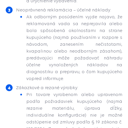
a urýchlenie vybavenia.
Neoprávnená reklamácia – účelné náklady:
Ak odborným posúdením vyjde najavo, že
reklamovaná vada sa neprejavila alebo
bola spôsobená okolnosťami na strane
kupujúceho (najmä používaním v rozpore s
návodom, zanesením nečistotami,
kvapalinou alebo neodborným zásahom),
predávajúci môže požadovať náhradu
účelne vynaložených nákladov na
diagnostiku a prepravu, o čom kupujúceho
vopred informuje.
Zákazkové a rezané výrobky:
Pri tovare vyrobenom alebo upravenom
podľa požiadaviek kupujúceho (najmä
rezanie materiálu, úprava dĺžky,
individuálne konfigurácie) nie je možné
odstúpenie od zmluvy podľa § 19 zákona č.