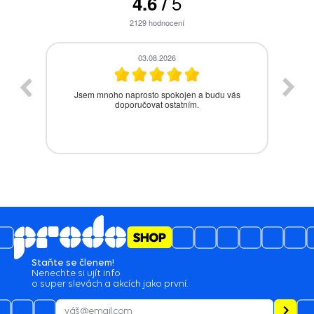
5
4.6
/
2129
hodnocení
28.07.2026
s
Bezproblémová komunikace, rychlé vyřešení
drobného problému.
Staňte se členem!
Nenechte si ujít info
o super slevách a akcích jako první.