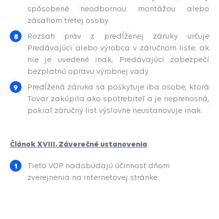
spôsobené neodbornou montážou alebo
zásahom tretej osoby.
Rozsah práv z predĺženej záruky určuje
Predávajúci alebo výrobca v záručnom liste; ak
nie je uvedené inak, Predávajúci zabezpečí
bezplatnú opravu výrobnej vady.
Predĺžená záruka sa poskytuje iba osobe, ktorá
Tovar zakúpila ako spotrebiteľ a je neprenosná,
pokiaľ záručný list výslovne neustanovuje inak.
Článok XVIII. Záverečné ustanovenia
Tieto VOP nadobúdajú účinnosť dňom
zverejnenia na internetovej stránke.