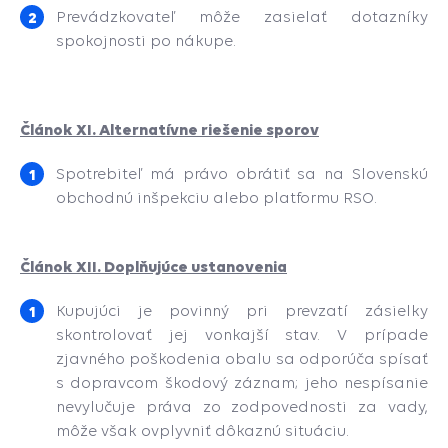
Prevádzkovateľ môže zasielať dotazníky
spokojnosti po nákupe.
Článok XI.
Alternatívne riešenie sporov
Spotrebiteľ má právo obrátiť sa na Slovenskú
obchodnú inšpekciu alebo platformu RSO.
Článok XII. Doplňujúce ustanovenia
Kupujúci je povinný pri prevzatí zásielky
skontrolovať jej vonkajší stav. V prípade
zjavného poškodenia obalu sa odporúča spísať
s dopravcom škodový záznam; jeho nespísanie
nevylučuje práva zo zodpovednosti za vady,
môže však ovplyvniť dôkaznú situáciu.