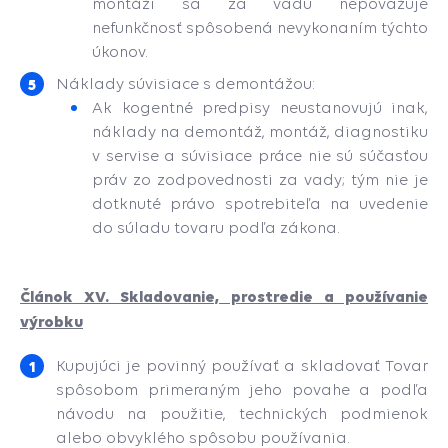
montáži sa za vadu nepovažuje
nefunkčnosť spôsobená nevykonaním týchto
úkonov.
Náklady súvisiace s demontážou:
Ak kogentné predpisy neustanovujú inak,
náklady na demontáž, montáž, diagnostiku
v servise a súvisiace práce nie sú súčasťou
práv zo zodpovednosti za vady; tým nie je
dotknuté právo spotrebiteľa na uvedenie
do súladu tovaru podľa zákona.
Článok XV. Skladovanie, prostredie a používanie
výrobku
Kupujúci je povinný používať a skladovať Tovar
spôsobom primeraným jeho povahe a podľa
návodu na použitie, technických podmienok
alebo obvyklého spôsobu používania.