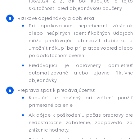
108/2024 Z. z., ak bol kupujúci o tejto
skutočnosti pred objednávkou poučený.
Rizikové objednávky a dobierka:
Pri opakovanom nepreberaní zásielok
alebo neúplných identifikačných údajoch
môže predávajúci obmedziť dobierku a
umožniť nákup iba pri platbe vopred alebo
po dodatočnom overení.
Predávajúci je oprávnený odmietnuť
automatizované alebo zjavne fiktívne
objednávky.
Preprava späť k predávajúcemu:
Kupujúci je povinný pri vrátení použiť
primerané balenie.
Ak dôjde k poškodeniu počas prepravy pre
nedostatočné zabalenie, zodpovedá za
zníženie hodnoty.