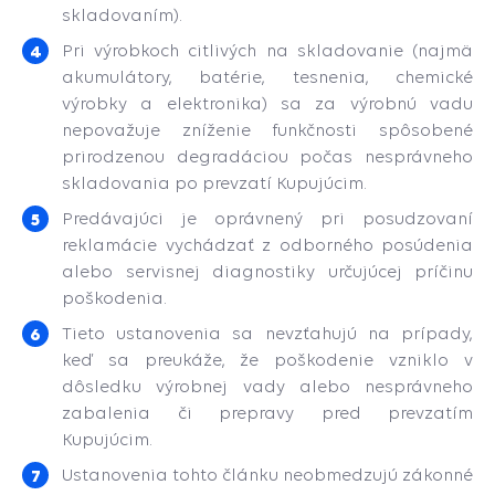
skladovaním).
Pri výrobkoch citlivých na skladovanie (najmä
akumulátory, batérie, tesnenia, chemické
výrobky a elektronika) sa za výrobnú vadu
nepovažuje zníženie funkčnosti spôsobené
prirodzenou degradáciou počas nesprávneho
skladovania po prevzatí Kupujúcim.
Predávajúci je oprávnený pri posudzovaní
reklamácie vychádzať z odborného posúdenia
alebo servisnej diagnostiky určujúcej príčinu
poškodenia.
Tieto ustanovenia sa nevzťahujú na prípady,
keď sa preukáže, že poškodenie vzniklo v
dôsledku výrobnej vady alebo nesprávneho
zabalenia či prepravy pred prevzatím
Kupujúcim.
Ustanovenia tohto článku neobmedzujú zákonné