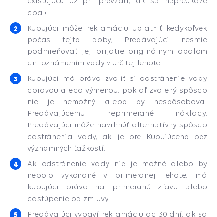
existujúcu už pri prevzatí, ak sa nepreukáže
opak.
Kupujúci môže reklamáciu uplatniť kedykoľvek
počas tejto doby; Predávajúci nesmie
podmieňovať jej prijatie originálnym obalom
ani oznámením vady v určitej lehote.
Kupujúci má právo zvoliť si odstránenie vady
opravou alebo výmenou, pokiaľ zvolený spôsob
nie je nemožný alebo by nespôsoboval
Predávajúcemu neprimerané náklady.
Predávajúci môže navrhnúť alternatívny spôsob
odstránenia vady, ak je pre Kupujúceho bez
významných ťažkostí.
Ak odstránenie vady nie je možné alebo by
nebolo vykonané v primeranej lehote, má
kupujúci právo na primeranú zľavu alebo
odstúpenie od zmluvy.
Predávajúci vybaví reklamáciu do 30 dní, ak sa