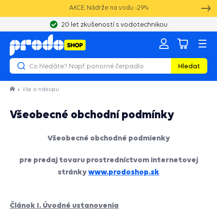
AKCE: Nádrže na vodu -29%
20 let zkušeností s vodotechnikou
Hledat
Vše o nákupu
Všeobecné obchodní podmínky
Všeobecné obchodné podmienky
pre predaj tovaru prostredníctvom internetovej
stránky
www.prodoshop.sk
Článok I. Úvodné ustanovenia