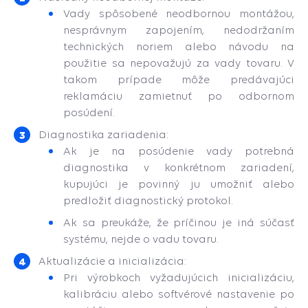
Vady spôsobené neodbornou montážou,
nesprávnym zapojením, nedodržaním
technických noriem alebo návodu na
použitie sa nepovažujú za vady tovaru. V
takom prípade môže predávajúci
reklamáciu zamietnuť po odbornom
posúdení.
Diagnostika zariadenia:
Ak je na posúdenie vady potrebná
diagnostika v konkrétnom zariadení,
kupujúci je povinný ju umožniť alebo
predložiť diagnostický protokol.
Ak sa preukáže, že príčinou je iná súčasť
systému, nejde o vadu tovaru.
Aktualizácie a inicializácia:
Pri výrobkoch vyžadujúcich inicializáciu,
kalibráciu alebo softvérové nastavenie po