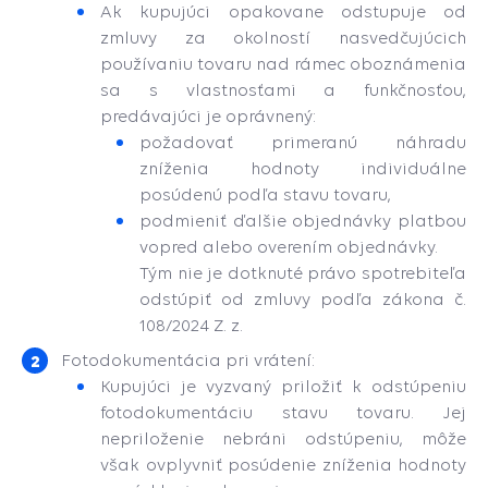
Ak kupujúci opakovane odstupuje od
zmluvy za okolností nasvedčujúcich
používaniu tovaru nad rámec oboznámenia
sa s vlastnosťami a funkčnosťou,
predávajúci je oprávnený:
požadovať primeranú náhradu
zníženia hodnoty individuálne
posúdenú podľa stavu tovaru,
podmieniť ďalšie objednávky platbou
vopred alebo overením objednávky.
Tým nie je dotknuté právo spotrebiteľa
odstúpiť od zmluvy podľa zákona č.
108/2024 Z. z.
Fotodokumentácia pri vrátení:
Kupujúci je vyzvaný priložiť k odstúpeniu
fotodokumentáciu stavu tovaru. Jej
nepriloženie nebráni odstúpeniu, môže
však ovplyvniť posúdenie zníženia hodnoty