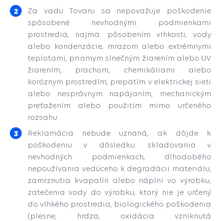
Za vadu Tovaru sa nepovažuje poškodenie
spôsobené nevhodnými podmienkami
prostredia, najmä: pôsobením vlhkosti, vody
alebo kondenzácie, mrazom alebo extrémnymi
teplotami, priamym slnečným žiarením alebo UV
žiarením, prachom, chemikáliami alebo
koróznym prostredím, prepätím v elektrickej sieti
alebo nesprávnym napájaním, mechanickým
preťažením alebo použitím mimo určeného
rozsahu.
Reklamácia nebude uznaná, ak dôjde k
poškodeniu v dôsledku: skladovania v
nevhodných podmienkach, dlhodobého
nepoužívania vedúceho k degradácii materiálu,
zamrznutia kvapalín alebo náplní vo výrobku,
zatečenia vody do výrobku, ktorý nie je určený
do vlhkého prostredia, biologického poškodenia
(plesne, hrdza, oxidácia vzniknutá