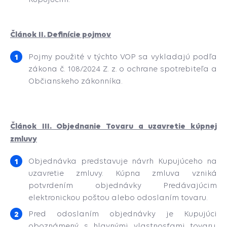
Článok II. Definície pojmov
Pojmy použité v týchto VOP sa vykladajú podľa
zákona č. 108/2024 Z. z. o ochrane spotrebiteľa a
Občianskeho zákonníka.
Článok III. Objednanie Tovaru a uzavretie kúpnej
zmluvy
Objednávka predstavuje návrh Kupujúceho na
uzavretie zmluvy. Kúpna zmluva vzniká
potvrdením objednávky Predávajúcim
elektronickou poštou alebo odoslaním tovaru.
Pred odoslaním objednávky je Kupujúci
oboznámený s hlavnými vlastnosťami tovaru,