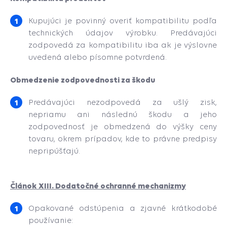
Kupujúci je povinný overiť kompatibilitu podľa
technických údajov výrobku. Predávajúci
zodpovedá za kompatibilitu iba ak je výslovne
uvedená alebo písomne potvrdená.
Obmedzenie zodpovednosti za škodu
Predávajúci nezodpovedá za ušlý zisk,
nepriamu ani následnú škodu a jeho
zodpovednosť je obmedzená do výšky ceny
tovaru, okrem prípadov, kde to právne predpisy
nepripúšťajú.
Článok XIII. Dodatočné ochranné mechanizmy
Opakované odstúpenia a zjavné krátkodobé
používanie: