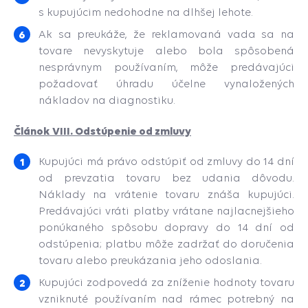
s kupujúcim nedohodne na dlhšej lehote.
Ak sa preukáže, že reklamovaná vada sa na
tovare nevyskytuje alebo bola spôsobená
nesprávnym používaním, môže predávajúci
požadovať úhradu účelne vynaložených
nákladov na diagnostiku.
Článok VIII. Odstúpenie od zmluvy
Kupujúci má právo odstúpiť od zmluvy do 14 dní
od prevzatia tovaru bez udania dôvodu.
Náklady na vrátenie tovaru znáša kupujúci.
Predávajúci vráti platby vrátane najlacnejšieho
ponúkaného spôsobu dopravy do 14 dní od
odstúpenia; platbu môže zadržať do doručenia
tovaru alebo preukázania jeho odoslania.
Kupujúci zodpovedá za zníženie hodnoty tovaru
vzniknuté používaním nad rámec potrebný na