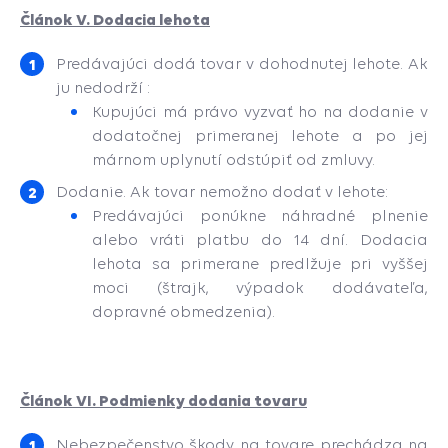
Článok V. Dodacia lehota
Predávajúci dodá tovar v dohodnutej lehote. Ak
ju nedodrží :
Kupujúci má právo vyzvať ho na dodanie v
dodatočnej primeranej lehote a po jej
márnom uplynutí odstúpiť od zmluvy.
Dodanie. Ak tovar nemožno dodať v lehote:
Predávajúci ponúkne náhradné plnenie
alebo vráti platbu do 14 dní. Dodacia
lehota sa primerane predlžuje pri vyššej
moci (štrajk, výpadok dodávateľa,
dopravné obmedzenia).
Článok VI. Podmienky dodania tovaru
Nebezpečenstvo škody na tovare prechádza na