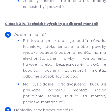
Zásielky zaslané na dobierku bez dohody
nemusia byť prevzaté.
Článok XIV. Technické výrobky a odborná montáž
Odborná montáž:
Pri tovare, pri ktorom je podľa návodu,
technickej dokumentácie alebo povahy
výrobku potrebná odborná montáž (najmä
elektroinštalačné prvky, komponenty,
tlakové alebo bezpečnostné prvky), je
kupujúci povinný zabezpečiť montáž
odborne spôsobilou osobou.
Na vyžiadanie predávajúceho kupujúci
preukáže odbornú montáž (napr.
potvrdenie servisu, faktúra za montáž,
pečiatka montážnika).
Následky neodbornej montáže: