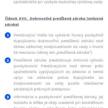
spotrebiteľa pri výskyte skutočnej výrobnej vady.
Článok XVII. Dobrovoľná predĺžená záruka (zmluvná
záruka)
Predávajúci môže na vybrané Tovary poskytnúť
Kupujúcemu dobrovoľnú predĺženú záruku nad
rámec zákonnej zodpovednosti za vady v trvaní
24 mesiacov (ďalej len „predĺžená záruka“).
Predĺžená záruka predstavuje zmluvnú výhodu
poskytovanú Predávajúcim nad rámec práv
spotrebiteľa vyplývajúcich zo zákona a nemá
vplyv na zákonné práva Kupujúceho zo
zodpovednosti za vady podľa všeobecne
záväzných právnych predpisov.
Informácia o poskytovaní predĺženej záruky, jej
rozsahu a dĺžke je vždy uvedená pri konkrétnom