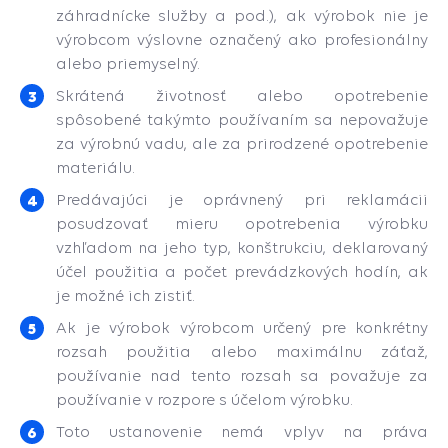
záhradnícke služby a pod.), ak výrobok nie je
výrobcom výslovne označený ako profesionálny
alebo priemyselný.
Skrátená životnosť alebo opotrebenie
spôsobené takýmto používaním sa nepovažuje
za výrobnú vadu, ale za prirodzené opotrebenie
materiálu.
Predávajúci je oprávnený pri reklamácii
posudzovať mieru opotrebenia výrobku
vzhľadom na jeho typ, konštrukciu, deklarovaný
účel použitia a počet prevádzkových hodín, ak
je možné ich zistiť.
Ak je výrobok výrobcom určený pre konkrétny
rozsah použitia alebo maximálnu záťaž,
používanie nad tento rozsah sa považuje za
používanie v rozpore s účelom výrobku.
Toto ustanovenie nemá vplyv na práva