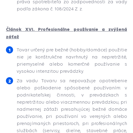
práva spotrebiteľa zo zodpovednosti za vady
podľa zákona č. 108/2024 Z. z.
Článok XVI. Profesionálne používanie a zvýšená
záťaž
Tovar určený pre bežné (hobby/domáce) použitie
nie je konštrukčne navrhnutý na nepretržité,
priemyselné alebo komerčné používanie s
vysokou intenzitou prevádzky.
Za vadu Tovaru sa nepovažuje opotrebenie
alebo poškodenie spôsobené používaním: v
podnikateľskej činnosti, v prevádzkach s
nepretržitou alebo viaczmennou prevádzkou, pri
nadmernej záťaži presahujúcej bežné domáce
používanie, pri používaní vo verejných alebo
prenajímaných priestoroch, pri profesionálnych
službách (servisy, dielne, stavebné práce,