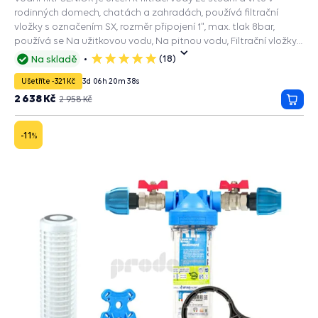
rodinných domech, chatách a zahradách, používá filtrační
vložky s označením SX, rozměr připojení 1", max. tlak 8bar,
používá se Na užitkovou vodu, Na pitnou vodu, Filtrační vložky
FA 10 mcr: slouží k vysokoúčinné filtraci jemných částeček, rzi,
(18)
Na skladě
5
písku a drtě, RL SX: 50mcr,zachycuje mechanické nečistoty.
hvězdiček
Ušetříte -321 Kč
3
d
06
h
20
m
37
s
2 638 Kč
2 958 Kč
Přida
do
košík
-11
%