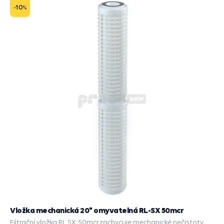
košík
-10
%
Vložka mechanická 20" omyvatelná RL-SX 50mcr
Filtrační vložka RL SX: 50mcr,zachycuje mechanické nečistoty,