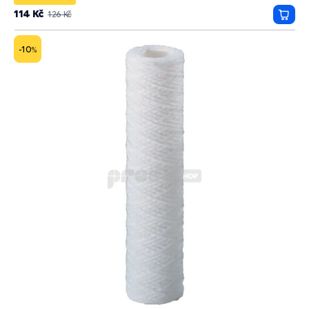
114 Kč
126 Kč
Přida
do
košík
-10
%