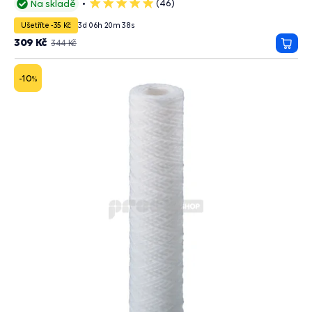
(46)
Na skladě
5
hvězdiček
Ušetříte -35 Kč
3
d
06
h
20
m
37
s
309 Kč
344 Kč
Přida
do
košík
-10
%