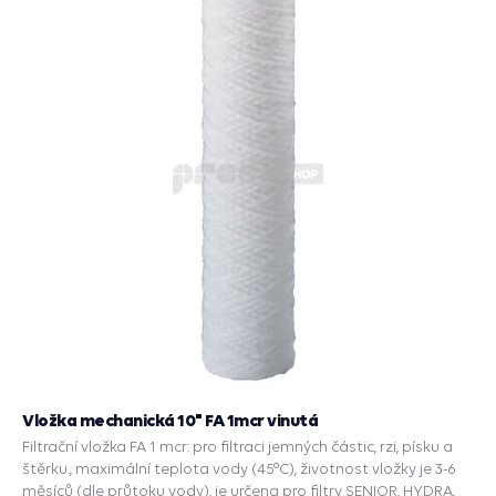
Vložka mechanická 10" FA 1mcr vinutá
Filtrační vložka FA 1 mcr: pro filtraci jemných částic, rzi, písku a
štěrku., maximální teplota vody (45°C), životnost vložky je 3-6
měsíců (dle průtoku vody), je určena pro filtry SENIOR, HYDRA,