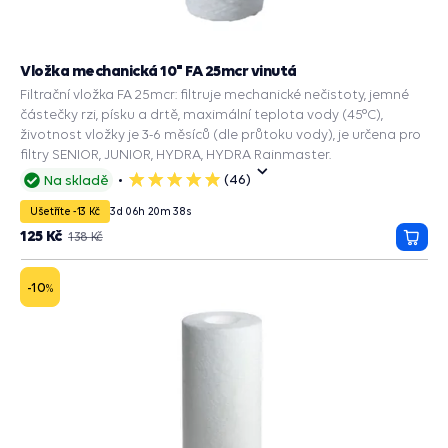
Vložka mechanická 10" FA 25mcr vinutá
Filtrační vložka FA 25mcr: filtruje mechanické nečistoty, jemné
částečky rzi, písku a drtě, maximální teplota vody (45°C),
životnost vložky je 3-6 měsíců (dle průtoku vody), je určena pro
filtry SENIOR, JUNIOR, HYDRA, HYDRA Rainmaster.
(46)
Na skladě
5
hvězdiček
Ušetříte -13 Kč
3
d
06
h
20
m
37
s
125 Kč
138 Kč
Přida
do
košík
-10
%