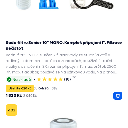
Sada filtru Senior 10" MONO. Komplet připojení 1". Filtrace
nečistot
Vodní filtr SENIOR je určen k filtraci vody ze studní a vrtů v
rodinných domech, chatách a zahradách, používá filtrační
vložky s označením SX, rozměr připojení 1", max. průtok 2500
l/h, max. tlak 8bar, používá se Na užitkovou vodu, Na pitnou
vodu, Filtrační vložky RL SX: 50mcr,zachycuje mechanické
(18)
Na skladě
5
nečistoty.
hvězdiček
Ušetříte -220 Kč
3
d
06
h
20
m
37
s
1 820 Kč
2 040 Kč
Přida
do
košík
-10
%