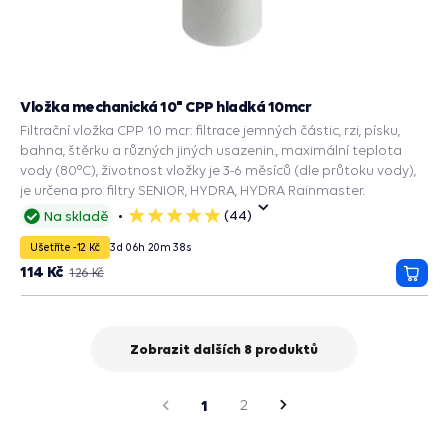
Vložka mechanická 10" CPP hladká 10mcr
Filtrační vložka CPP 10 mcr: filtrace jemných částic, rzi, písku,
bahna, štěrku a různých jiných usazenin., maximální teplota
vody (80°C), životnost vložky je 3-6 měsíců (dle průtoku vody),
je určena pro filtry SENIOR, HYDRA, HYDRA Rainmaster.
(44)
Na skladě
5
hvězdiček
Ušetříte -12 Kč
3
d
06
h
20
m
37
s
114 Kč
126 Kč
Přida
do
košík
Zobrazit dalších 8 produktů
strana
Předchozí
1
2
Následující
strana