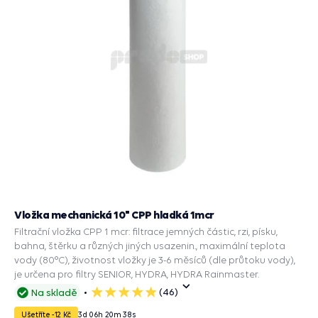
Vložka mechanická 10" CPP hladká 1mcr
Filtrační vložka CPP 1 mcr: filtrace jemných částic, rzi, písku,
bahna, štěrku a různých jiných usazenin., maximální teplota
vody (80°C), životnost vložky je 3-6 měsíců (dle průtoku vody),
je určena pro filtry SENIOR, HYDRA, HYDRA Rainmaster.
(46)
Na skladě
5
hvězdiček
Ušetříte -12 Kč
3
d
06
h
20
m
37
s