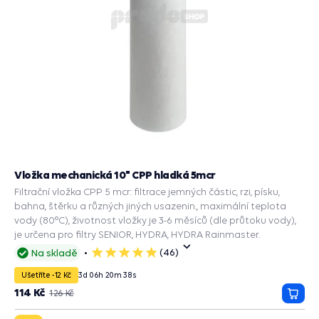
Vložka mechanická 10" CPP hladká 5mcr
Filtrační vložka CPP 5 mcr: filtrace jemných částic, rzi, písku,
bahna, štěrku a různých jiných usazenin., maximální teplota
vody (80°C), životnost vložky je 3-6 měsíců (dle průtoku vody),
je určena pro filtry SENIOR, HYDRA, HYDRA Rainmaster.
(46)
Na skladě
5
hvězdiček
Ušetříte -12 Kč
3
d
06
h
20
m
37
s
114 Kč
126 Kč
Přida
do