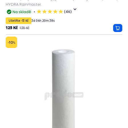
HYDRA Rainmaster.
(46)
Na skladě
5
hvězdiček
Ušetříte -13 Kč
3
d
06
h
20
m
37
s
125 Kč
138 Kč
Přida
do
košík
-10
%