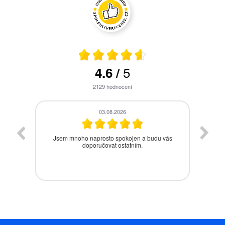
5
4.6
/
2129
hodnocení
28.07.2026
vás
Bezproblémová komunikace, rychlé vyřešení
drobného problému.