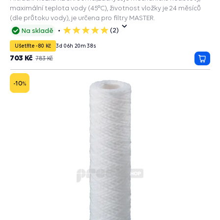
maximální teplota vody (45°C), životnost vložky je 24 měsíců
(dle průtoku vody), je určena pro filtry MASTER.
(2)
Na skladě
5
hvězdiček
Ušetříte -80 Kč
3
d
06
h
20
m
37
s
703 Kč
783 Kč
Přida
do
košík
-10
%