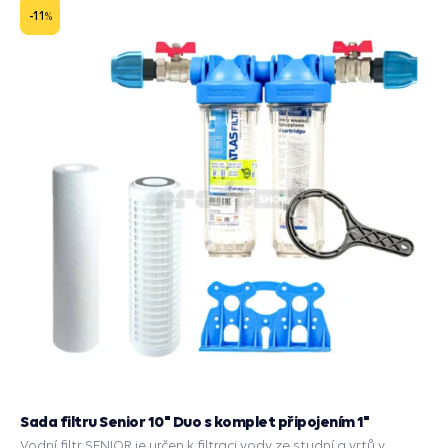
-11
%
Sada filtru Senior 10" Duo s komplet připojením 1"
Vodní filtr SENIOR je určen k filtraci vody ze studní a vrtů v