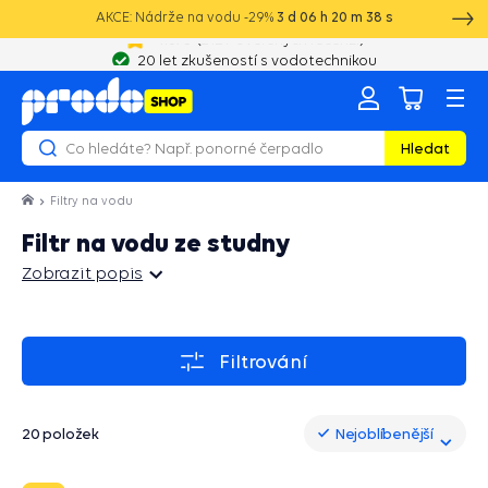
AKCE: Nádrže na vodu -29%
3
d
06
h
20
m
37
s
20 let zkušeností s vodotechnikou
Hledat
Filtry na vodu
Filtr na vodu ze studny
Zobrazit popis
Zobrazit popis
Filtrování
20 položek
Nejoblíbenější
Nejoblíbenější