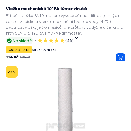
Vložka mechanická 10" FA 10mcr vinutá
Filtrační vložka FA 10 mcr: pro vysoce účinnou filtraci jemných
částic, rzi, písku a štěrku., maximální teplota vody (45°C),
životnost vložky je 3-6 měsíců (dle průtoku vody), je určena pro
filtry SENIOR, HYDRA, HYDRA Rainmaster.
(46)
Na skladě
5
hvězdiček
Ušetříte -12 Kč
3
d
06
h
20
m
37
s
114 Kč
126 Kč
Přida
do
košík
-10
%