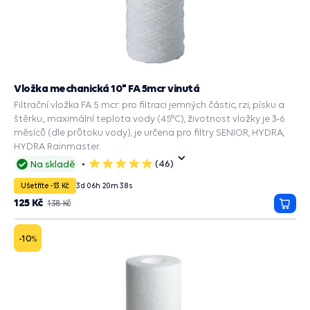
Vložka mechanická 10" FA 5mcr vinutá
Filtrační vložka FA 5 mcr: pro filtraci jemných částic, rzi, písku a
štěrku., maximální teplota vody (45°C), životnost vložky je 3-6
měsíců (dle průtoku vody), je určena pro filtry SENIOR, HYDRA,
HYDRA Rainmaster.
(46)
Na skladě
5
hvězdiček
Ušetříte -13 Kč
3
d
06
h
20
m
37
s
125 Kč
138 Kč
Přida
do
košík
-10
%