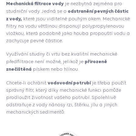
Mechanická filtrace vody
je nezbytná zejména pro
odstranění pevných částic
studniční vody. Jedná se o
z vody,
které jsou viditelné pouhým okem. Mechanické
filtry na vodu většinou disponují polypropylenovou
vložkou, která podobně jako houba propouští vodu a
zachycuje pevné částice.
Využívání studny či vrtu bez kvalitní mechanické
přirozeně
předfiltrace není možné, jelikož je
znečištěná
pískem nebo hlínou.
vodovodní potrubí
Chcete-li ochránit
je třeba použít
správný filtr, který díky mechanické funkci pomůže
prodloužit životnost vašeho potrubí. Spolehlivě
odstraňuje z vody nánosy rzi, štěrku, jílu a jiných
mechanických sedimentů.