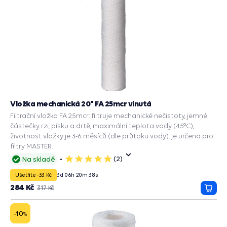
Vložka mechanická 20" FA 25mcr vinutá
Filtrační vložka FA 25mcr: filtruje mechanické nečistoty, jemné
částečky rzi, písku a drtě, maximální teplota vody (45°C),
životnost vložky je 3-6 měsíců (dle průtoku vody), je určena pro
filtry MASTER.
(2)
Na skladě
5
hvězdiček
Ušetříte -33 Kč
3
d
06
h
20
m
37
s
284 Kč
317 Kč
Přida
do
košík
-10
%