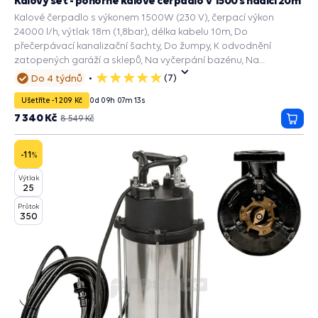
Kalový set - ponorné kalové čerpadlo V 1500 s hadicí 20m
Kalové čerpadlo s výkonem 1500W (230 V), čerpací výkon
24000 l/h, výtlak 18m (1,8bar), délka kabelu 10m, Do
přečerpávací kanalizační šachty, Do žumpy, K odvodnění
zatopených garáží a sklepů, Na vyčerpání bazénu, Na
dešťovou vodu, Kalové čerpadlo septik.
(7)
Do 4 týdnů
5
hvězdiček
Ušetříte -1 209 Kč
0
d
09
h
07
m
11
s
7 340 Kč
8 549 Kč
Přida
do
košík
-11
%
Výtlak
25
Průtok
350