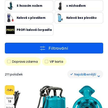
S řezacím nožem
s míchadlem
Kalová s plovákem
Kalová bez plováku
PROFI kalová čerpadla
Filtrování
Doprava zdarma
VIP karta
211 položek
Nejoblíbenější
Nejoblíbenější
-14
%
Výtlak
18
Průtok