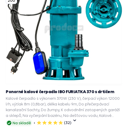
200
Ponorné kalové čerpadlo IBO FURIATKA 370 s drtičem
Kalové čerpadlo s výkonem 370W (230 V), čerpací výkon 12000
l/h, výtlak 8m (0,8bar), délka kabelu 9m, Do přečerpávací
kanalizační šachty, Do žumpy, K odvodnění zatopených garáží
a sklepů, Na vyčerpání bazénu, Na dešťovou vodu, Kalové
čerpadlo septik.
(32)
Na skladě
5