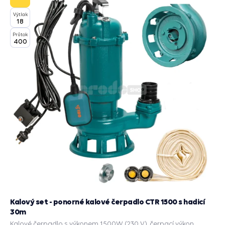
Výtlak
18
Průtok
400
Kalový set - ponorné kalové čerpadlo CTR 1500 s hadicí
30m
Kalové čerpadlo s výkonem 1500W (230 V), čerpací výkon