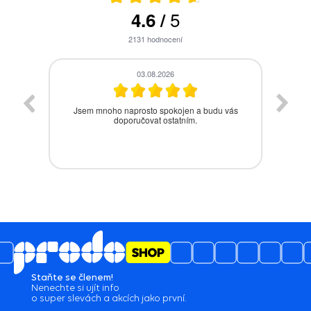
5
4.6
/
2131
hodnocení
28.07.2026
vás
Bezproblémová komunikace, rychlé vyřešení
drobného problému.
Staňte se členem!
Nenechte si ujít info
o super slevách a akcích jako první.