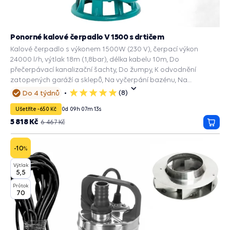
Ponorné kalové čerpadlo V 1500 s drtičem
Kalové čerpadlo s výkonem 1500W (230 V), čerpací výkon
24000 l/h, výtlak 18m (1,8bar), délka kabelu 10m, Do
přečerpávací kanalizační šachty, Do žumpy, K odvodnění
zatopených garáží a sklepů, Na vyčerpání bazénu, Na
dešťovou vodu.
(8)
Do 4 týdnů
5
hvězdiček
Ušetříte -650 Kč
0
d
09
h
07
m
11
s
5 818 Kč
6 467 Kč
Přida
do
košík
-10
%
Výtlak
5,5
Průtok
70