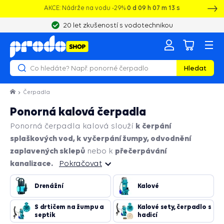
AKCE: Nádrže na vodu -29%
0
d
09
h
07
m
11
s
20 let zkušeností s vodotechnikou
Hledat
Čerpadla
Ponorná kalová čerpadla
k čerpání
Ponorná čerpadla kalová slouží
splaškových vod, k vyčerpání žumpy, odvodnění
zaplavených sklepů
přečerpávání
nebo k
kanalizace.
Pokračovat
Pokračovat
Drenážní
Kalové
S drtičem na žumpu a
Kalové sety, čerpadlo s
septik
hadicí