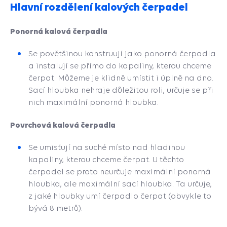
Hlavní rozdělení kalových čerpadel
Ponorná kalová čerpadla
Se povětšinou konstruují jako ponorná čerpadla
a instalují se přímo do kapaliny, kterou chceme
čerpat. Můžeme je klidně umístit i úplně na dno.
Sací hloubka nehraje důležitou roli, určuje se při
nich maximální ponorná hloubka.
Povrchová kalová čerpadla
Se umisťují na suché místo nad hladinou
kapaliny, kterou chceme čerpat. U těchto
čerpadel se proto neurčuje maximální ponorná
hloubka, ale maximální sací hloubka. Ta určuje,
z jaké hloubky umí čerpadlo čerpat (obvykle to
bývá 8 metrů).