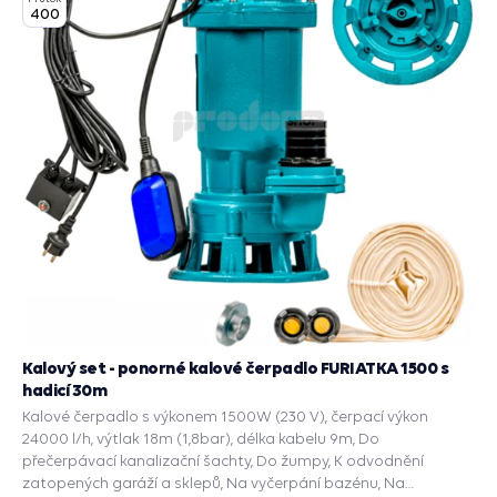
400
Kalový set - ponorné kalové čerpadlo FURIATKA 1500 s
hadicí 30m
Kalové čerpadlo s výkonem 1500W (230 V), čerpací výkon
24000 l/h, výtlak 18m (1,8bar), délka kabelu 9m, Do
přečerpávací kanalizační šachty, Do žumpy, K odvodnění
zatopených garáží a sklepů, Na vyčerpání bazénu, Na