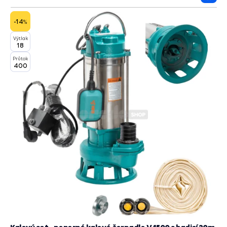
Přida
do
košík
-14
%
Výtlak
18
Průtok
400