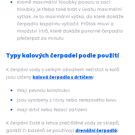
Kromě maximální hloubky ponoru a sací
hloubky je třeba také brát v úvahu maximální
výtlak. Je to maximální výška, do které dokáže
čerpadlo kapalinu vytlačit. Průtok mluví o
množství litrů, které dokáže ponorné čerpadlo
přečerpat za minutu.
Typy kalových čerpadel podle použití
K čerpání vody s velkým obsahem nečistot a kalů
k
alová čerpadla s drtičem
:
jsou určeny
mají pevnou konstrukci
jsou vyrobeny z litiny nebo nerezového kovu
mají drtič nebo řezací zařízení
K čerpání čisté a lehce znečištěné vody ze sklepů,
drenážní čerpadlá
:
garáží či bazénů se používají