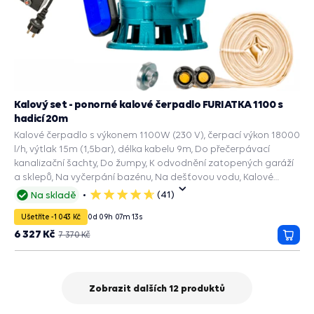
Kalový set - ponorné kalové čerpadlo FURIATKA 1100 s
hadicí 20m
Kalové čerpadlo s výkonem 1100W (230 V), čerpací výkon 18000
l/h, výtlak 15m (1,5bar), délka kabelu 9m, Do přečerpávací
kanalizační šachty, Do žumpy, K odvodnění zatopených garáží
a sklepů, Na vyčerpání bazénu, Na dešťovou vodu, Kalové
čerpadlo septik.
(41)
Na skladě
5
hvězdiček
Ušetříte -1 043 Kč
0
d
09
h
07
m
11
s
6 327 Kč
7 370 Kč
Přida
do
košík
Zobrazit dalších 12 produktů
strana