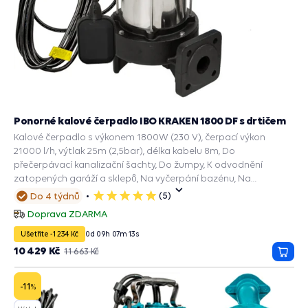
Ponorné kalové čerpadlo IBO KRAKEN 1800 DF s drtičem
Kalové čerpadlo s výkonem 1800W (230 V), čerpací výkon
21000 l/h, výtlak 25m (2,5bar), délka kabelu 8m, Do
přečerpávací kanalizační šachty, Do žumpy, K odvodnění
zatopených garáží a sklepů, Na vyčerpání bazénu, Na
dešťovou vodu, Kalové čerpadlo septik, Drenážní čerpadlo.
(5)
Do 4 týdnů
5
hvězdiček
Doprava ZDARMA
Ušetříte -1 234 Kč
0
d
09
h
07
m
11
s
10 429 Kč
11 663 Kč
Přida
do
košík
-11
%