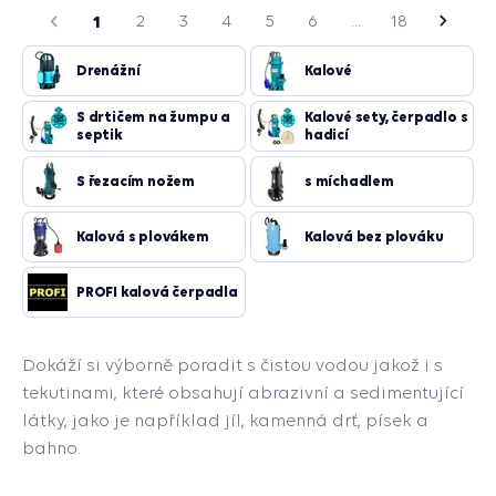
dchozí
1
2
3
4
5
6
...
18
Násled
strana
Drenážní
Kalové
S drtičem na žumpu a
Kalové sety, čerpadlo s
septik
hadicí
S řezacím nožem
s míchadlem
Kalová s plovákem
Kalová bez plováku
PROFI kalová čerpadla
Dokáží si výborně poradit s čistou vodou jakož i s
tekutinami, které obsahují abrazivní a sedimentující
látky, jako je například jíl, kamenná drť, písek a
bahno.