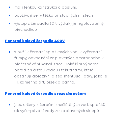
mají lehkou konstrukci a obsluhu
používají se iv těžko přístupných místech
výstup z čerpadla (DN výtlak) je regulovatelný
přechodkou
Ponorná kalová čerpadla 400V
slouží k čerpání splaškových vod, k vyčerpání
žumpy, odvodnění zaplavených prostor nebo k
přečerpávání kanalizace. Dokáží si výborně
poradit s čistou vodou i tekutinami, které
obsahují abrazivní a sedimentující látky, jako je
jíl, kamenná drť, písek a bahno.
Ponorná kalová čerpadla s rezacím nožem
jsou určeny k čerpání znečištěných vod, splašků
ak vyčerpávání vody ze zaplavených sklepů.