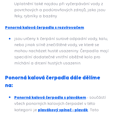
Uplatnění také najdou při vyčerpávání vody z
povrchových a podúrovňových zdrojů, jako jsou
řeky, rybníky a bazény.
Ponorná kalová čerpadla s rozvírovačem
jsou určeny k čerpání surové odpadní vody, kalu,
nebo jinak silně znečištěné vody, ve které se
mohou nacházet husté usazeniny. Čerpadla mají
speciální dodatečné vnitřní oběžné kolo pro
míchání a drcení hustých usazenin.
Ponorná kalová čerpadla dále dělíme
na:
Ponorná kalová čerpadla s plavákem
-
součástí
všech ponorných kalových čerpadel v této
plavákový spínač - plavák
kategorii je
. Tato