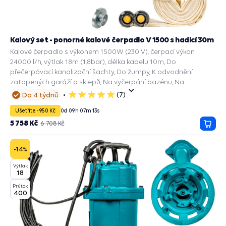
Kalový set - ponorné kalové čerpadlo V 1500 s hadicí 30m
Kalové čerpadlo s výkonem 1500W (230 V), čerpací výkon
24000 l/h, výtlak 18m (1,8bar), délka kabelu 10m, Do
přečerpávací kanalizační šachty, Do žumpy, K odvodnění
zatopených garáží a sklepů, Na vyčerpání bazénu, Na
dešťovou vodu, Kalové čerpadlo septik.
(7)
Do 4 týdnů
5
hvězdiček
Ušetříte -950 Kč
0
d
09
h
07
m
11
s
5 758 Kč
6 708 Kč
Přida
do
košík
-14
%
Výtlak
18
Průtok
400