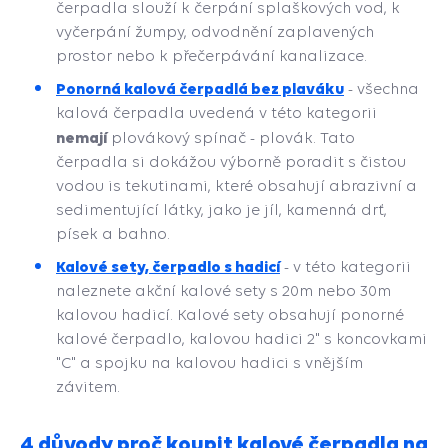
čerpadla slouží k čerpání splaškových vod, k
vyčerpání žumpy, odvodnění zaplavených
prostor nebo k přečerpávání kanalizace.
Ponorná kalová čerpadlá bez plaváku
- všechna
kalová čerpadla uvedená v této kategorii
nemají
plovákový spínač - plovák. Tato
čerpadla si dokážou výborně poradit s čistou
vodou is tekutinami, které obsahují abrazivní a
sedimentující látky, jako je jíl, kamenná drť,
písek a bahno.
Kalové sety, čerpadlo s hadicí
- v této kategorii
naleznete akční kalové sety s 20m nebo 30m
kalovou hadicí. Kalové sety obsahují ponorné
kalové čerpadlo, kalovou hadici 2" s koncovkami
"C" a spojku na kalovou hadici s vnějším
závitem.
4 důvody proč koupit kalové čerpadla na