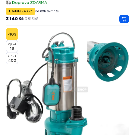
hvězdiček
Doprava ZDARMA
Ušetříte -373 Kč
0
d
09
h
07
m
11
s
3 140 Kč
3 513 Kč
Přida
do
košík
-10
%
Výtlak
18
Průtok
400