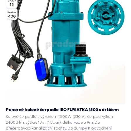
Výtlak
18
Průtok
400
Ponorné kalové čerpadlo IBO FURIATKA 1500 s drtičem
Kalové čerpadlo s výkonem 1500W (230 V), čerpací výkon
24000 l/h, výtlak 18m (1,8bar), délka kabelu 9m, Do
přečerpávací kanalizační šachty, Do žumpy, K odvodnění