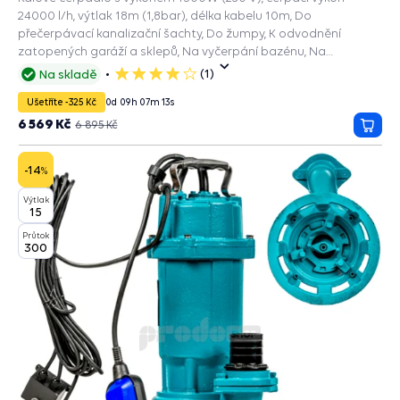
24000 l/h, výtlak 18m (1,8bar), délka kabelu 10m, Do
přečerpávací kanalizační šachty, Do žumpy, K odvodnění
zatopených garáží a sklepů, Na vyčerpání bazénu, Na
dešťovou vodu, Kalové čerpadlo septik.
(1)
Na skladě
4
hvězdičky
Ušetříte -325 Kč
0
d
09
h
07
m
11
s
6 569 Kč
6 895 Kč
Přida
do
košík
-14
%
Výtlak
15
Průtok
300