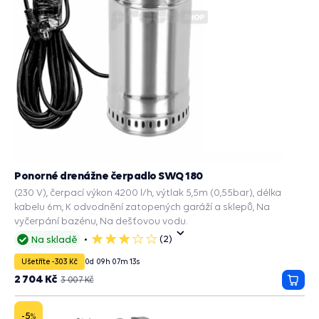
Ponorné drenážne čerpadlo SWQ 180
(230 V), čerpací výkon 4200 l/h, výtlak 5,5m (0,55bar), délka
kabelu 6m, K odvodnění zatopených garáží a sklepů, Na
vyčerpání bazénu, Na dešťovou vodu.
(2)
Na skladě
3
hvězdičky
Ušetříte -303 Kč
0
d
09
h
07
m
11
s
2 704 Kč
3 007 Kč
Přida
do
košík
-5
%