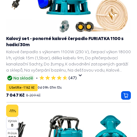
Kalový set - ponorné kalové čerpadlo FURIATKA 1100 s
hadicí 30m
Kalové čerpadlo s výkonem 1100W (230 V), čerpací výkon 18000
l/h, výtlak 15m (1,5bar), délka kabelu 9m, Do přečerpávací
kanalizační šachty, Do žumpy, K odvodnění zatopených garáží
a sklepů, Na vyčerpání bazénu, Na dešťovou vodu, Kalové
čerpadlo septik.
(47)
Na skladě
5
hvězdiček
Ušetříte -1 162 Kč
0
d
09
h
07
m
11
s
7 047 Kč
8 209 Kč
Přida
do
košík
-11
%
Výtlak
8
Průtok