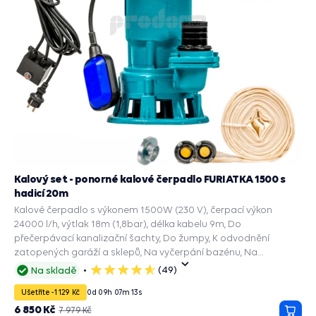
Kalový set - ponorné kalové čerpadlo FURIATKA 1500 s
hadicí 20m
Kalové čerpadlo s výkonem 1500W (230 V), čerpací výkon
24000 l/h, výtlak 18m (1,8bar), délka kabelu 9m, Do
přečerpávací kanalizační šachty, Do žumpy, K odvodnění
zatopených garáží a sklepů, Na vyčerpání bazénu, Na
dešťovou vodu, Kalové čerpadlo septik.
(49)
Na skladě
5
hvězdiček
Ušetříte -1 129 Kč
0
d
09
h
07
m
11
s
6 850 Kč
7 979 Kč