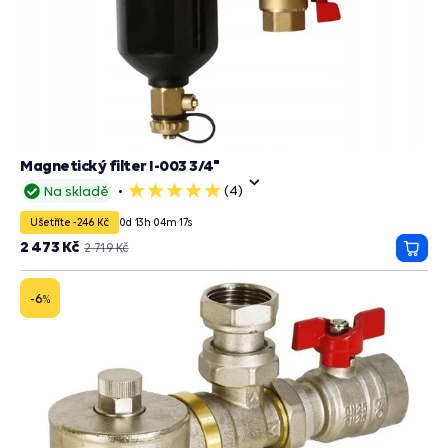
Magnetický filter I-003 3/4"
(4)
Na skladě
5
hvězdiček
Ušetříte -246 Kč
0
d
13
h
04
m
15
s
2 473 Kč
2 719 Kč
Přida
do
košík
-6
%