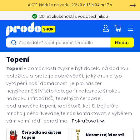
AKCE: Nádrže na vodu -29%
0
d
13
h
04
m
15
s
20 let zkušeností s vodotechnikou
Hledat
Topení
Topení
v domácnosti zvykne být docela nákladnou
položkou a proto je dobré vědět, jaký druh a typ
vytápění naší domácnosti je pro nás ten
nejvýhodnější.V této kategorii naleznete širokou
nabídku infrazářičů, tepelných čerpadel,
podlahového topení, radiátorů, kotlů, bojlerů a
mnoho jiného. Neváhejte nás kontaktovat, s výběrem
vám velmi rádi poradíme.
Pokračovat
Čerpadla na čištění
Pokračovat
Nezamrzající ventil
topení