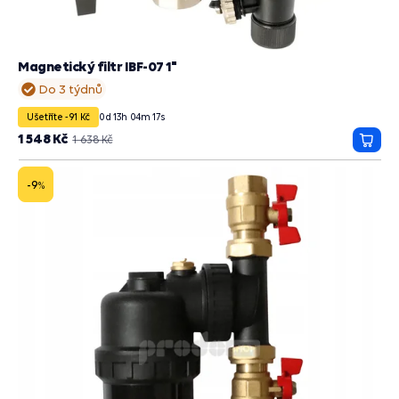
Magnetický filtr IBF-07 1"
Do 3 týdnů
Ušetříte -91 Kč
0
d
13
h
04
m
15
s
1 548 Kč
1 638 Kč
Přida
do
košík
-9
%