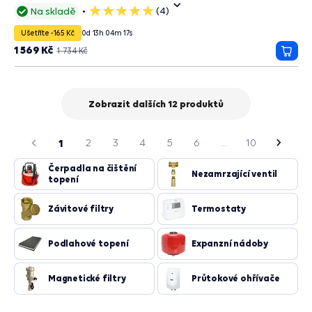
(4)
Na skladě
5
hvězdiček
Ušetříte -165 Kč
0
d
13
h
04
m
15
s
1 569 Kč
1 734 Kč
Přida
do
košík
Zobrazit dalších 12 produktů
strana
dchozí
1
2
3
4
5
6
...
10
Násled
strana
Čerpadla na čištění
Nezamrzající ventil
topení
Závitové filtry
Termostaty
Podlahové topení
Expanzní nádoby
Magnetické filtry
Průtokové ohřívače