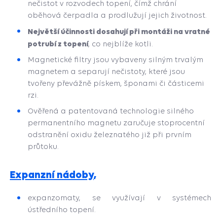
nečistot v rozvodech topení, čímž chrání
oběhová čerpadla a prodlužují jejich životnost.
Největší účinnosti dosahují při montáži na vratné
potrubí z topení
, co nejblíže kotli.
Magnetické filtry jsou vybaveny silným trvalým
magnetem a separují nečistoty, které jsou
tvořeny převážně pískem, šponami či částicemi
rzi.
Ověřená a patentovaná technologie silného
permanentního magnetu zaručuje stoprocentní
odstranění oxidu železnatého již při prvním
průtoku.
Expanzní nádoby
,
expanzomaty, se využívají v systémech
ústředního topení.