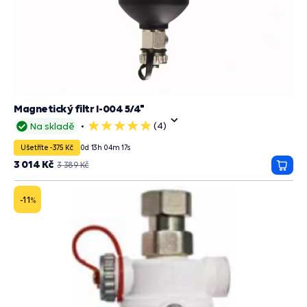
Magnetický filtr I-004 5/4"
(4)
Na skladě
5
hvězdiček
Ušetříte -375 Kč
0
d
13
h
04
m
15
s
3 014 Kč
3 389 Kč
Přida
do
košík
-11
%