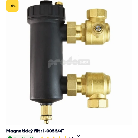
košík
-6
%
Magnetický filtr I-005 5/4"