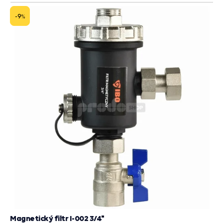
do
košík
-9
%
Magnetický filtr I-002 3/4"