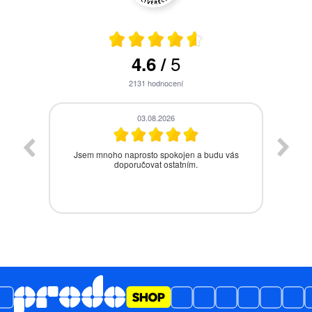
5
4.6
/
2131
hodnocení
28.07.2026
vás
Bezproblémová komunikace, rychlé vyřešení
drobného problému.