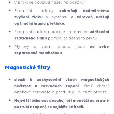
V praxi se používá název "expanzky".
zabraňují nadměrnému
Expanzní nádoby
zvýšení tlaku
a zároveň udržují
v systému
optimální hranici přetlaku.
udržování
Expanzní nádoba pracuje na principu
statického tlaku
pomocí stlačeného plynu.
od sebe
Plynový a vodní prostor jsou
separované membránou
.
Magnetické filtry
slouží k zachycování všech magnetických
nečistot v rozvodech topení
, čímž chrání
oběhová čerpadla a prodlužují jejich životnost.
Největší účinnost dosahují při montáži na vratné
potrubí z topení, co nejblíže ke kotli.