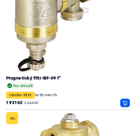
Magnetický filtr IBF-09 1"
Na skladě
Ušetříte -113 Kč
0
d
13
h
04
m
15
s
1 931 Kč
2 044 Kč
Přida
do
košík
-6
%