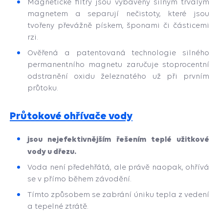
Magnetické filtry jsou vybaveny silným trvalým
magnetem a separují nečistoty, které jsou
tvořeny převážně pískem, šponami či částicemi
rzi.
Ověřená a patentovaná technologie silného
permanentního magnetu zaručuje stoprocentní
odstranění oxidu železnatého už při prvním
průtoku.
Průtokové ohřívače vody
jsou nejefektivnějším řešením teplé užitkové
vody u dřezu.
Voda není předehřátá, ale právě naopak, ohřívá
se v přímo během závodění.
Tímto způsobem se zabrání úniku tepla z vedení
a tepelné ztrátě.