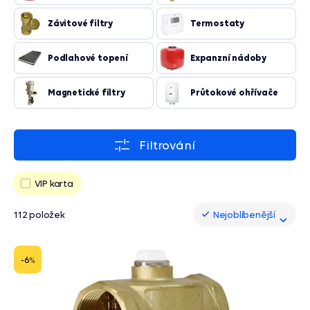
Závitové filtry
Termostaty
Podlahové topení
Expanzní nádoby
Magnetické filtry
Průtokové ohřívače
Filtrování
VIP karta
112 položek
Nejoblíbenější
Nejoblíbenější
-6
%