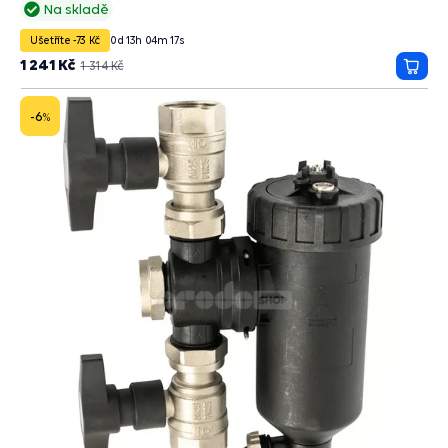
Na skladě
Ušetříte -73 Kč
0
d
13
h
04
m
15
s
1 241 Kč
1 314 Kč
Přida
do
košík
-6
%