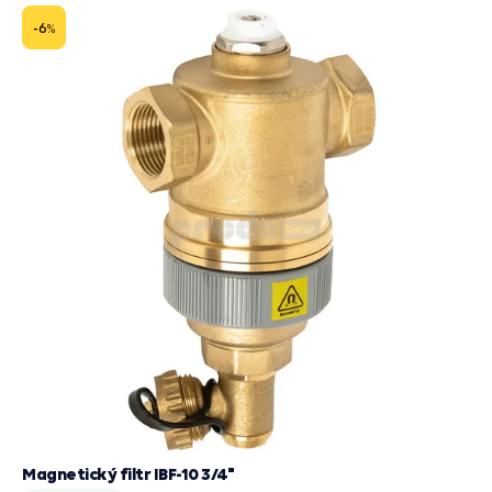
do
košík
-6
%
Magnetický filtr IBF-10 3/4"