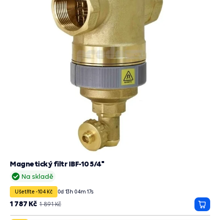
Magnetický filtr IBF-10 5/4"
Na skladě
Ušetříte -104 Kč
0
d
13
h
04
m
15
s
1 787 Kč
1 891 Kč
Přida
do