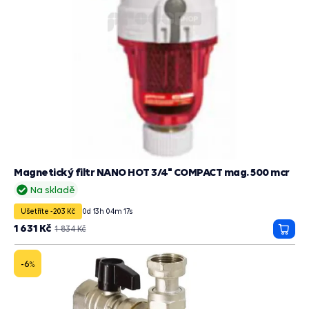
Magnetický filtr NANO HOT 3/4" COMPACT mag. 500 mcr
Na skladě
Ušetříte -203 Kč
0
d
13
h
04
m
15
s
1 631 Kč
1 834 Kč
Přida
do
košík
-6
%