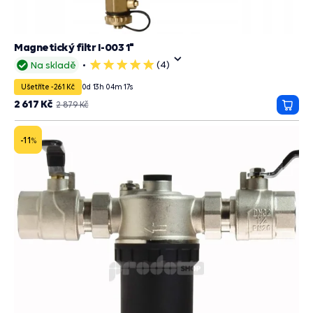
Magnetický filtr I-003 1"
(4)
Na skladě
5
hvězdiček
Ušetříte -261 Kč
0
d
13
h
04
m
15
s
2 617 Kč
2 879 Kč
Přida
do
košík
-11
%