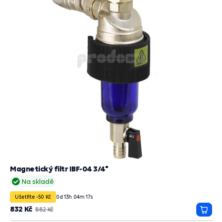
Magnetický filtr IBF-04 3/4"
Na skladě
Ušetříte -50 Kč
0
d
13
h
04
m
15
s
832 Kč
882 Kč
Přida