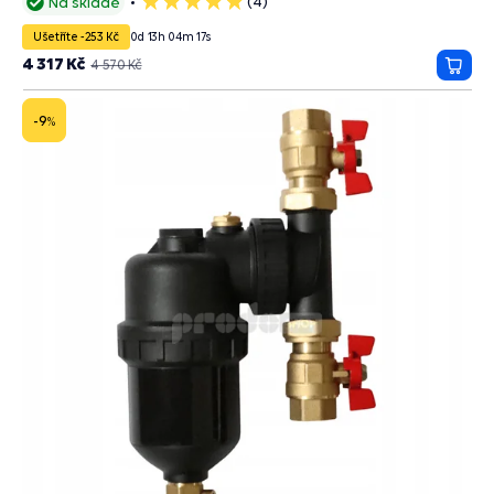
(4)
Na skladě
5
hvězdiček
Ušetříte -253 Kč
0
d
13
h
04
m
15
s
4 317 Kč
4 570 Kč
Přida
do
košík
-9
%