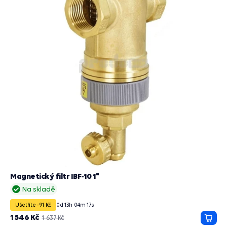
Magnetický filtr IBF-10 1"
Na skladě
Ušetříte -91 Kč
0
d
13
h
04
m
15
s
1 546 Kč
1 637 Kč
Přida