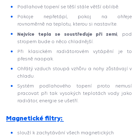
Podlahové topení se těší stále větší oblibě.
Pokoje nepřetápí, pokoj na ohřeje
rovnoměrně na teplotu, kterou si nastavíte.
Nejvíce tepla se soustřeďuje při zemi
, pod
stropem bude o něco chladnější.
Při klasickém radiátorovém vytápění je to
přesně naopak.
Ohřátý vzduch stoupá vzhůru a nohy zůstávají v
chladu.
Systém podlahového topení proto nemusí
pracovat při tak vysokých teplotách vody jako
radiátor, energie se ušetří.
Magnetické filtry:
slouží k zachytávání všech magnetických