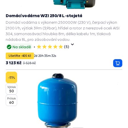
Domácí vodárna WZI 250/8 L -stojatá
Domácí vodárna s výkonem 250000W (230 V), čerpací výkon
2100 l/h, výtlak 39m (3,9bar), hřídel a rotor z nerezové oceli AISI
304, samonasávací hloubka 8m, délka kabelu 1m, tlaková
nádoba 8L, pro zásobování vodou.
(5)
Na skladě
5
hvězdiček
Ušetříte -405 Kč
2
d
20
h
35
m
31
s
3 123 Kč
3 528 Kč
Přida
do
košík
-11
%
Výtlak
50
Průtok
60