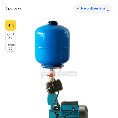
3 položky
Nejoblíbenější
Nejoblíbenější
-11
%
Výtlak
39
Průtok
35