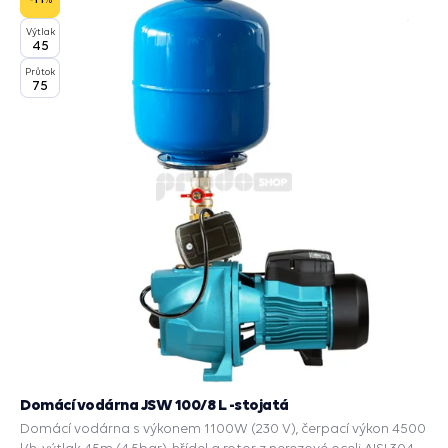
Výtlak
45
Průtok
75
Domácí vodárna JSW 100/8 L -stojatá
Domácí vodárna s výkonem 1100W (230 V), čerpací výkon 4500