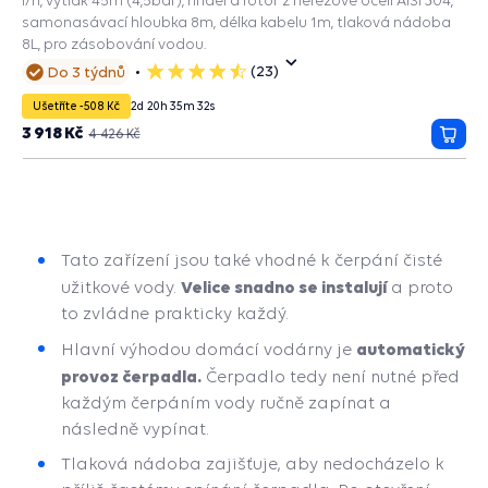
l/h, výtlak 45m (4,5bar), hřídel a rotor z nerezové oceli AISI 304,
samonasávací hloubka 8m, délka kabelu 1m, tlaková nádoba
8L, pro zásobování vodou.
(23)
Do 3 týdnů
5
hvězdiček
Ušetříte -508 Kč
2
d
20
h
35
m
31
s
3 918 Kč
4 426 Kč
Přida
do
košík
Tato zařízení jsou také vhodné k čerpání čisté
Velice snadno se instalují
užitkové vody.
a proto
to zvládne prakticky každý.
automatický
Hlavní výhodou domácí vodárny je
provoz čerpadla.
Čerpadlo tedy není nutné před
každým čerpáním vody ručně zapínat a
následně vypínat.
Tlaková nádoba zajišťuje, aby nedocházelo k