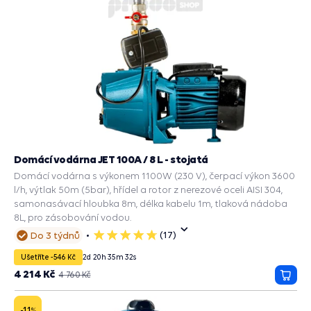
Domácí vodárna JET 100A / 8 L - stojatá
Domácí vodárna s výkonem 1100W (230 V), čerpací výkon 3600
l/h, výtlak 50m (5bar), hřídel a rotor z nerezové oceli AISI 304,
samonasávací hloubka 8m, délka kabelu 1m, tlaková nádoba
8L, pro zásobování vodou.
(17)
Do 3 týdnů
5
hvězdiček
Ušetříte -546 Kč
2
d
20
h
35
m
31
s
4 214 Kč
4 760 Kč
Přida
do
košík
-11
%