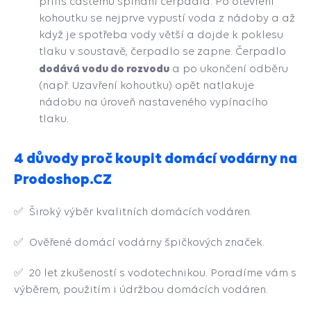
příliš častému spínání čerpadla. Po otevření
kohoutku se nejprve vypustí voda z nádoby a až
když je spotřeba vody větší a dojde k poklesu
tlaku v soustavě, čerpadlo se zapne. Čerpadlo
dodává vodu do rozvodu
a po ukončení odběru
(např. Uzavření kohoutku) opět natlakuje
nádobu na úroveň nastaveného vypínacího
tlaku.
4 důvody proč koupit domácí vodárny na
Prodoshop.CZ
✅ Široký výběr kvalitních domácích vodáren.
✅ Ověřené domácí vodárny špičkových značek.
✅ 20 let zkušeností s vodotechnikou. Poradíme vám s
výběrem, použitím i údržbou domácích vodáren.