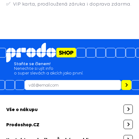
✅ VIP karta, prodloužená záruka i doprava zdarma.
5
4.6
/
2129
hodnocení
03.08.2026
Jsem mnoho naprosto spokojen a budu vás
doporučovat ostatním.
28.07.2026
Bezproblémová komunikace, rychlé vyřešení
drobného problému.