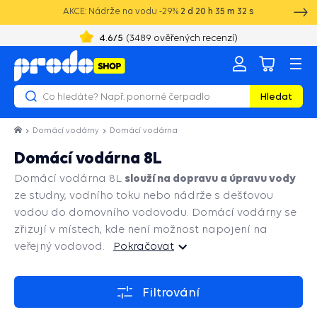
AKCE: Nádrže na vodu -29%
2
d
20
h
35
m
31
s
+420 603 890 993
8:00 - 16:00
4.6
/5
(
2129
ověřených recenzí)
Hledat
Domácí vodárny
Domácí vodárna
Domácí vodárna 8L
slouží na dopravu a úpravu vody
Domácí vodárna 8L
ze studny, vodního toku nebo nádrže s dešťovou
vodou do domovního vodovodu. Domácí vodárny se
zřizují v místech, kde není možnost napojení na
veřejný vodovod.
Pokračovat
Pokračovat
Filtrování