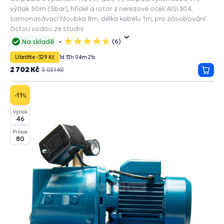
výtlak 50m (5bar), hřídel a rotor z nerezové oceli AISI 304,
samonasávací hloubka 8m, délka kabelu 1m, pro zásobování
čistou vodou ze studní.
(6)
Na skladě
5
hvězdiček
Ušetříte -329 Kč
1
d
13
h
04
m
20
s
2 702 Kč
3 031 Kč
Přida
do
košík
-11
%
Výtlak
46
Průtok
80