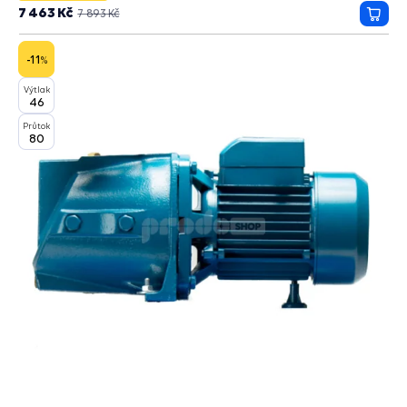
7 463 Kč
7 893 Kč
Přida
do
košík
-11
%
Výtlak
46
Průtok
80