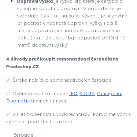
Dopravní výška
je výška, do které je čerpadlo
schopno kapalinu dopravit. V případě, že se
vyžaduje jistý tlak na konci vývodu, je nezbytné
připočítat k hodnotě dopravní výšky i další
metry odpovídající hodnotě požadovaného
tlaku (platí, že tlaku 1bar odpovídá dalších 10
metrů dopravní výšky).
4 důvody proč koupit samonasávací čerpadla na
Prodoshop.CZ
✅
Široká nabídka samonasávacích čerpadel.
✅
Ověřená kvalita značek
IBO
,
SIGMA
,
Omnigena
,
Euromatic
a
mnoho jiných.
✅
20 let zkušeností s vodotechnikou. Poradíme Vám s
výběrem, použitím i údržbou
čerpadel.