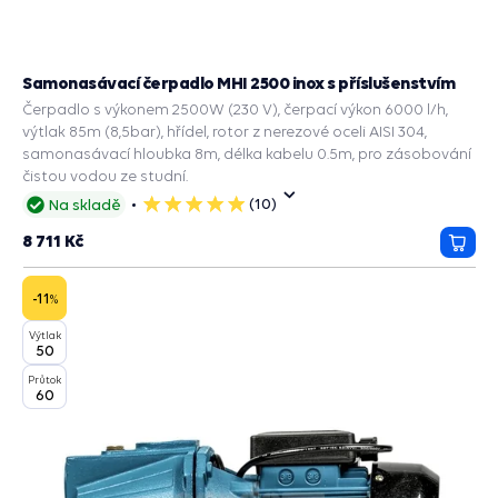
Samonasávací čerpadlo MHI 2500 inox s příslušenstvím
Čerpadlo s výkonem 2500W (230 V), čerpací výkon 6000 l/h,
výtlak 85m (8,5bar), hřídel, rotor z nerezové oceli AISI 304,
samonasávací hloubka 8m, délka kabelu 0.5m, pro zásobování
čistou vodou ze studní.
(10)
Na skladě
5
hvězdiček
8 711 Kč
Přida
do
košík
-11
%
Výtlak
50
Průtok
60