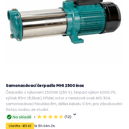
Samonasávací čerpadlo MHI 2500 inox
Čerpadlo s výkonem 2500W (230 V), čerpací výkon 6000 l/h,
výtlak 85m (8,5bar), hřídel, rotor z nerezové oceli AISI 304,
samonasávací hloubka 8m, délka kabelu 0.5m, pro zásobování
čistou vodou ze studní.
(12)
Na skladě
5
hvězdiček
Ušetříte -430 Kč
1
d
13
h
04
m
20
s