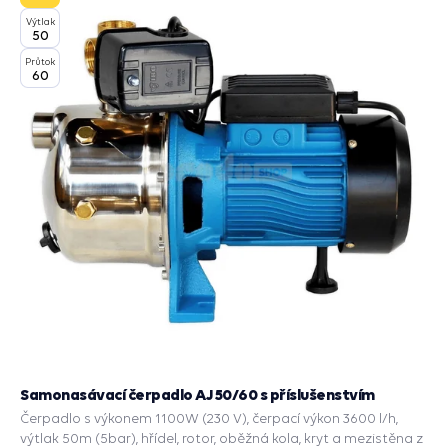
Výtlak
50
Průtok
60
Samonasávací čerpadlo AJ 50/60 s příslušenstvím
Čerpadlo s výkonem 1100W (230 V), čerpací výkon 3600 l/h,
výtlak 50m (5bar), hřídel, rotor, oběžná kola, kryt a mezistěna z