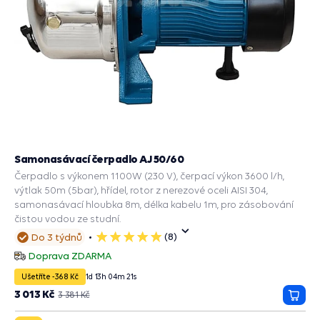
Samonasávací čerpadlo AJ 50/60
Čerpadlo s výkonem 1100W (230 V), čerpací výkon 3600 l/h,
výtlak 50m (5bar), hřídel, rotor z nerezové oceli AISI 304,
samonasávací hloubka 8m, délka kabelu 1m, pro zásobování
čistou vodou ze studní.
(8)
Do 3 týdnů
5
hvězdiček
Doprava ZDARMA
Ušetříte -368 Kč
1
d
13
h
04
m
20
s
3 013 Kč
3 381 Kč
Přida
do