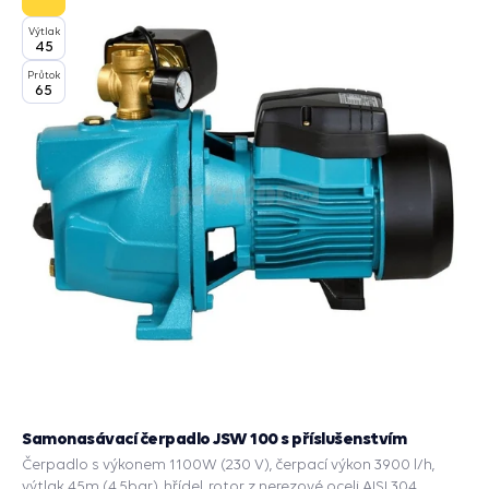
Výtlak
45
Průtok
65
Samonasávací čerpadlo JSW 100 s příslušenstvím
Čerpadlo s výkonem 1100W (230 V), čerpací výkon 3900 l/h,
výtlak 45m (4,5bar), hřídel, rotor z nerezové oceli AISI 304,