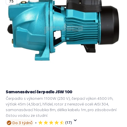
75
Samonasávací čerpadlo JSW 100
Čerpadlo s výkonem 1100W (230 V), čerpací výkon 4500 l/h,
výtlak 45m (4,5bar), hřídel, rotor z nerezové oceli AISI 304,
samonasávací hloubka 8m, délka kabelu 1m, pro zásobování
čistou vodou ze studní.
(17)
Do 3 týdnů
5