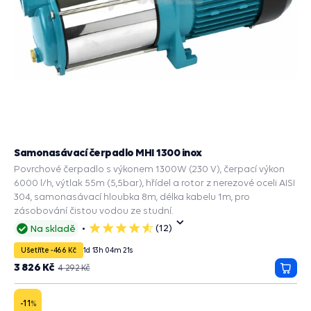
Samonasávací čerpadlo MHI 1300 inox
Povrchové čerpadlo s výkonem 1300W (230 V), čerpací výkon
6000 l/h, výtlak 55m (5,5bar), hřídel a rotor z nerezové oceli AISI
304, samonasávací hloubka 8m, délka kabelu 1m, pro
zásobování čistou vodou ze studní.
(12)
Na skladě
5
hvězdiček
Ušetříte -466 Kč
1
d
13
h
04
m
20
s
3 826 Kč
4 292 Kč
Přida
do
košík
-11
%