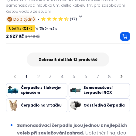
samonasávací hloubka 8m, délka kabelu 1m, pro zásobování
čistou vodou ze studní.
(17)
Do 3 týdnů
5
hvězdiček
Ušetříte -321 Kč
1
d
13
h
04
m
20
s
2 627 Kč
2 948 Kč
Přida
do
košík
Zobrazit dalších 12 produktů
strana
dchozí
1
2
3
4
5
6
7
8
Násled
strana
Čerpadlo s tlakovým
Samonasávací
spínačem
čerpadlo INOX
Čerpadlo na vrtačku
Odstředivá čerpadla
Samonasávací čerpadla jsou jednou z nejlepších
voleb při zavlažování zahrad.
Uplatnění najdou