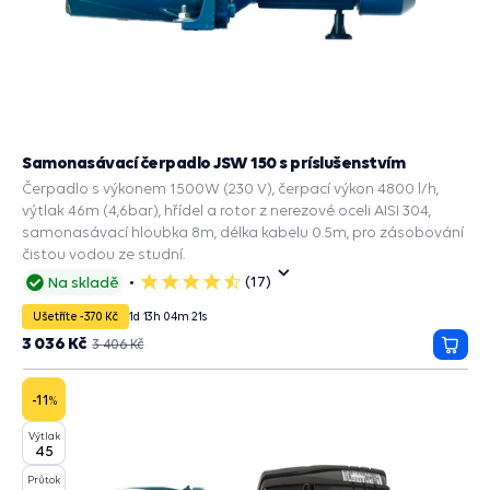
Samonasávací čerpadlo JSW 150 s príslušenstvím
Čerpadlo s výkonem 1500W (230 V), čerpací výkon 4800 l/h,
výtlak 46m (4,6bar), hřídel a rotor z nerezové oceli AISI 304,
samonasávací hloubka 8m, délka kabelu 0.5m, pro zásobování
čistou vodou ze studní.
(17)
Na skladě
5
hvězdiček
Ušetříte -370 Kč
1
d
13
h
04
m
20
s
3 036 Kč
3 406 Kč
Přida
do
košík
-11
%
Výtlak
45
Průtok