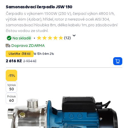
Samonasávací čerpadlo JSW 150
Čerpadlo s výkonem 1500W (230 V), čerpací výkon 4800 l/h,
výtlak 46m (4,6bar), hřídel, rotor z nerezové oceli AISI 304,
samonasávací hloubka 8m, délka kabelu 1m, pro zásobování
čistou vodou ze studní.
(12)
Na skladě
5
hvězdiček
Doprava ZDARMA
Ušetříte -318 Kč
1
d
13
h
04
m
20
s
2 616 Kč
2 934 Kč
Přida
do
košík
-11
%
Výtlak
50
Průtok
60