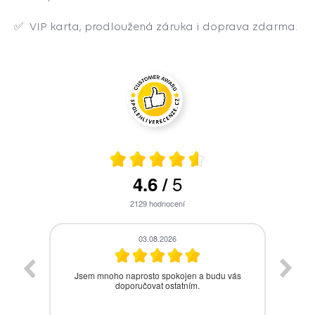
✅
VIP karta, prodloužená záruka i doprava zdarma.
5
4.6
/
2129
hodnocení
28.07.2026
vás
Bezproblémová komunikace, rychlé vyřešení
drobného problému.