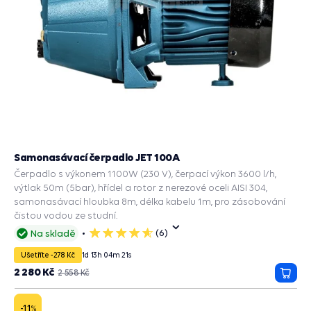
Samonasávací čerpadlo JET 100A
Čerpadlo s výkonem 1100W (230 V), čerpací výkon 3600 l/h,
výtlak 50m (5bar), hřídel a rotor z nerezové oceli AISI 304,
samonasávací hloubka 8m, délka kabelu 1m, pro zásobování
čistou vodou ze studní.
(6)
Na skladě
5
hvězdiček
Ušetříte -278 Kč
1
d
13
h
04
m
20
s
2 280 Kč
2 558 Kč
Přida
do
košík
-11
%