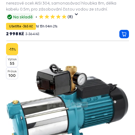
nerezové oceli AISI 304, samonasávací hloubka 8m, délka
kabelu 0.5m, pro zásobování čistou vodou ze studní.
(8)
Na skladě
5
hvězdiček
Ušetříte -365 Kč
1
d
13
h
04
m
20
s
2 998 Kč
3 364 Kč
Přida
do
košík
-11
%
Výtlak
55
Průtok
100