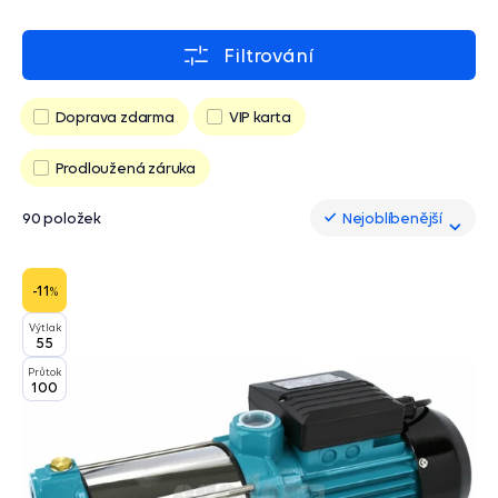
Filtrování
Doprava zdarma
VIP karta
Prodloužená záruka
90 položek
Nejoblíbenější
Nejoblíbenější
-11
%
Výtlak
55
Průtok
100