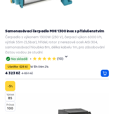
Samonasávací čerpadlo MHI 1300 inox s příslušenstvím
Čerpadlo s výkonem 1300W (230 V), čerpací výkon 6000 l/h,
výtlak 55m (5,5bar), hřídel, rotor z nerezové oceli AISI 304,
samonasávací hloubka 8m, délka kabelu 1m, pro zásobování
čistou vodou ze studní.
(10)
Na skladě
5
hvězdiček
Ušetříte -528 Kč
1
d
13
h
04
m
20
s
4 323 Kč
4 851 Kč
Přida
do
košík
-5
%
Výtlak
85
Průtok
100