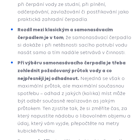
při čerpání vody ze studní, při plnění,
odčerpávání, zavlažování či postřikování jako
praktická zahradní čerpadla.
Rozdíl mezi klasickým a samonasávacím
čerpadlem je v tom
, že samonasávací čerpadlo
si dokáže i při netěsnosti sacího potrubí vodu
nasát samo a tím nadále setrvává v činnosti.
Při výběru samonasávacího čerpadla je třeba
zohlednit požadovaný průtok vody a co
nejpřesněji jej odhadnout.
Nejedná se však o
maximální průtok, ale maximální současnou
spotřebu – odhad z jakých (kolika) míst může
být odběr současně realizován as jakým
průtokem. Ten zjistíte tak, že si změříte čas, za
který napustíte nádobu o libovolném objemu a
údaj, který vám vyjde, přepočtěte na metry
kubické/hodinu.