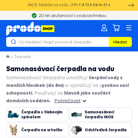
AKCE: Nádrže na vodu -29%
1
d
13
h
04
m
20
s
20 let zkušeností s vodotechnikou
Hledat
Čerpadla
Samonasávací čerpadla na vodu
čerpání vody z
Samonasávací čerpadla umožňují
menších hloubek (do 8m)
ysokou sací
a vyznačují se v
schopností.
hlavně jako součást
Používají se
domácích vodáren.
Pokračovat
Čerpadlo s tlakovým
Samonasávací
Pokračovat
spínačem
čerpadlo INOX
Čerpadlo na vrtačku
Odstředivá čerpadla