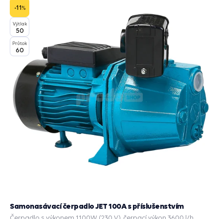
košík
-11
%
Výtlak
50
Průtok
60
Samonasávací čerpadlo JET 100A s příslušenstvím
Čerpadlo s výkonem 1100W (230 V), čerpací výkon 3600 l/h,