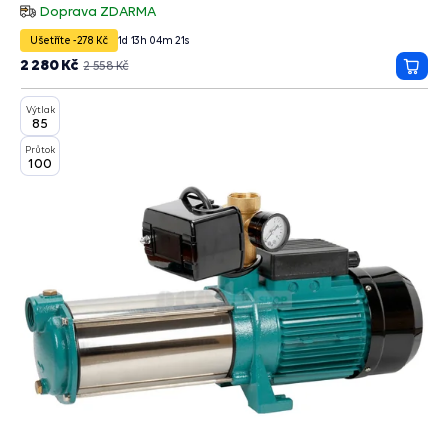
hvězdiček
Doprava ZDARMA
Ušetříte -278 Kč
1
d
13
h
04
m
20
s
2 280 Kč
2 558 Kč
Přida
do
Výtlak
košík
85
Průtok
100