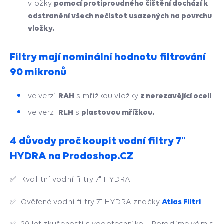
pomocí protiproudného čištění dochází k
vložky
odstranění všech nečistot usazených na povrchu
vložky.
Filtry mají nominální hodnotu filtrování
90 mikronů
RAH
z nerezavějící oceli
ve verzi
s mřížkou vložky
RLH
plastovou mřížkou.
ve verzi
s
4 důvody proč koupit vodní filtry 7"
HYDRA na Prodoshop.CZ
✅ Kvalitní vodní filtry 7" HYDRA.
Atlas Filtri
✅ Ověřené vodní filtry 7" HYDRA značky
.
✅ 20 let zkušeností s vodotechnikou. Poradíme vám s