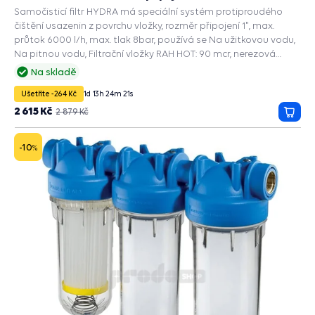
Samočisticí filtr HYDRA má speciální systém protiproudého
čištění usazenin z povrchu vložky, rozměr připojení 1", max.
průtok 6000 l/h, max. tlak 8bar, používá se Na užitkovou vodu,
Na pitnou vodu, Filtrační vložky RAH HOT: 90 mcr, nerezová
filtrační síťka filtruje nečistoty a usazeniny.
Na skladě
Ušetříte -264 Kč
1
d
13
h
24
m
20
s
2 615 Kč
2 879 Kč
Přida
do
košík
-10
%