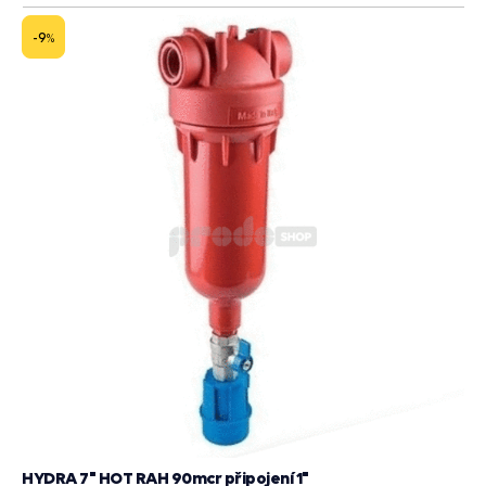
do
košík
-9
%
HYDRA 7" HOT RAH 90mcr připojení 1"