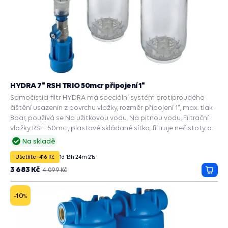
HYDRA 7" RSH TRIO 50mcr připojení 1"
Samočisticí filtr HYDRA má speciální systém protiproudého
čištění usazenin z povrchu vložky, rozměr připojení 1", max. tlak
8bar, používá se Na užitkovou vodu, Na pitnou vodu, Filtrační
vložky RSH: 50mcr, plastové skládané sítko, filtruje nečistoty a
usazeniny.
Na skladě
Ušetříte -416 Kč
1
d
13
h
24
m
20
s
3 683 Kč
4 099 Kč
Přida
do
košík
-10
%