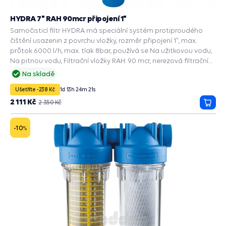
HYDRA 7" RAH 90mcr připojení 1"
Samočisticí filtr HYDRA má speciální systém protiproudého
čištění usazenin z povrchu vložky, rozměr připojení 1", max.
průtok 6000 l/h, max. tlak 8bar, používá se Na užitkovou vodu,
Na pitnou vodu, Filtrační vložky RAH: 90 mcr, nerezová filtrační
síťka filtruje nečistoty a usazeniny.
Na skladě
Ušetříte -238 Kč
1
d
13
h
24
m
20
s
2 111 Kč
2 350 Kč
Přida
do
košík
-10
%