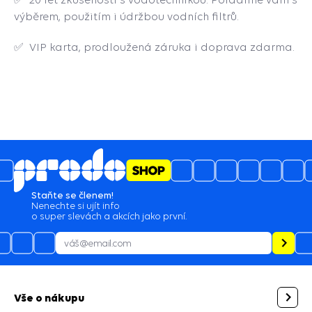
výběrem, použitím i údržbou vodních filtrů.
✅ VIP karta, prodloužená záruka i doprava zdarma.
Staňte se členem!
Nenechte si ujít info
o super slevách a akcích jako první.
Vše o nákupu