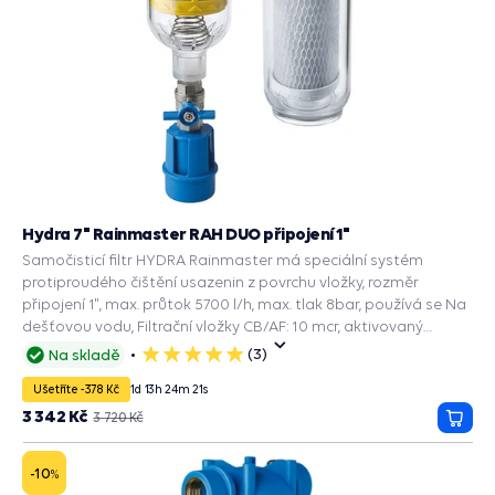
Hydra 7" Rainmaster RAH DUO připojení 1"
Samočisticí filtr HYDRA Rainmaster má speciální systém
protiproudého čištění usazenin z povrchu vložky, rozměr
připojení 1", max. průtok 5700 l/h, max. tlak 8bar, používá se Na
dešťovou vodu, Filtrační vložky CB/AF: 10 mcr, aktivovaný
uhlíkový blok filtruje bakterie, redukuje chlór, pesticidy, příchuť,
(3)
Na skladě
5
zápach a zbarvení vody, RAH: 90 mcr, nerezová filtrační síťka
hvězdiček
Ušetříte -378 Kč
1
d
13
h
24
m
20
s
filtruje nečistoty a usazeniny.
3 342 Kč
3 720 Kč
Přida
do
košík
-10
%