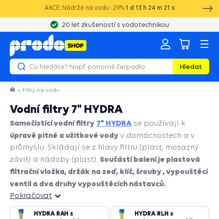
AKCE: Nádrže na vodu -29%
1
d
13
h
24
m
20
s
20 let zkušeností s vodotechnikou
Hledat
Filtry na vodu
Vodní filtry 7" HYDRA
Samočistící vodní filtry
7" HYDRA
se používají k
úpravě pitné a užitkové vody
v domácnostech a v
průmyslu. Skládají se z hlavy filtru (plast, mosazný
Součástí balení je plastová
závit) a nádoby (plast).
filtrační vložka, držák na zeď, klíč, šrouby , vypouštěcí
ventil a dva druhy vypouštěcích nástavců.
Pokračovat
HYDRA RAH s
HYDRA RLH s
Pokračovat