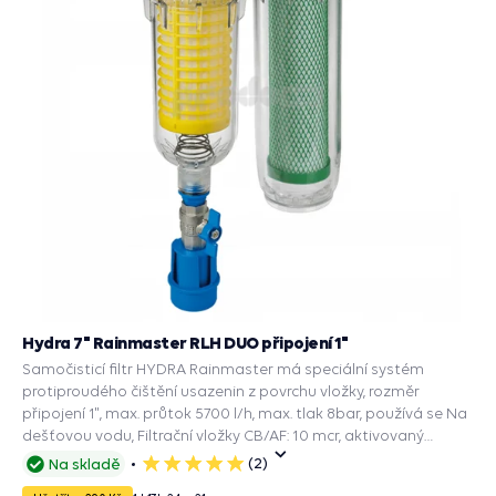
Hydra 7" Rainmaster RLH DUO připojení 1"
Samočisticí filtr HYDRA Rainmaster má speciální systém
protiproudého čištění usazenin z povrchu vložky, rozměr
připojení 1", max. průtok 5700 l/h, max. tlak 8bar, používá se Na
dešťovou vodu, Filtrační vložky CB/AF: 10 mcr, aktivovaný
uhlíkový blok filtruje bakterie, redukuje chlór, pesticidy, příchuť,
(2)
Na skladě
5
zápach a zbarvení vody, RLH: 90mcr, polyesterová síťka, filtruje
hvězdiček