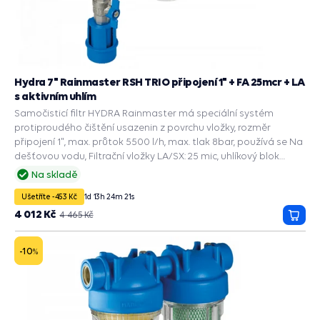
Hydra 7" Rainmaster RSH TRIO připojení 1" + FA 25mcr + LA
s aktivním uhlím
Samočisticí filtr HYDRA Rainmaster má speciální systém
protiproudého čištění usazenin z povrchu vložky, rozměr
připojení 1", max. průtok 5500 l/h, max. tlak 8bar, používá se Na
dešťovou vodu, Filtrační vložky LA/SX: 25 mic, uhlíkový blok
odstraňuje nežádoucí zápach a chuť vody, RSH: 50mcr,
Na skladě
plastové skládané sítko, filtruje nečistoty a usazeniny, FA: 25
Ušetříte -453 Kč
1
d
13
h
24
m
20
s
mcr, vinuté polypropylenové vlákno filtruje písek, úlomky.
4 012 Kč
4 465 Kč
Přida
do
košík
-10
%