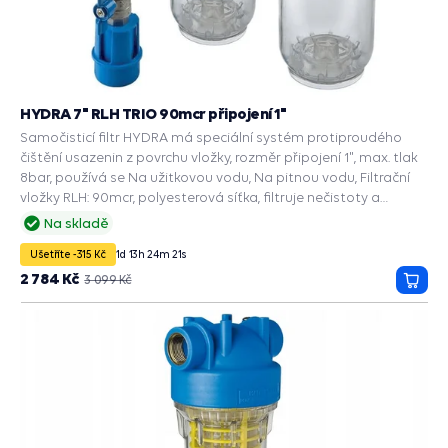
HYDRA 7" RLH TRIO 90mcr připojení 1"
Samočisticí filtr HYDRA má speciální systém protiproudého
čištění usazenin z povrchu vložky, rozměr připojení 1", max. tlak
8bar, používá se Na užitkovou vodu, Na pitnou vodu, Filtrační
vložky RLH: 90mcr, polyesterová síťka, filtruje nečistoty a
usazeniny.
Na skladě
Ušetříte -315 Kč
1
d
13
h
24
m
20
s
2 784 Kč
3 099 Kč
Přida
do
košík