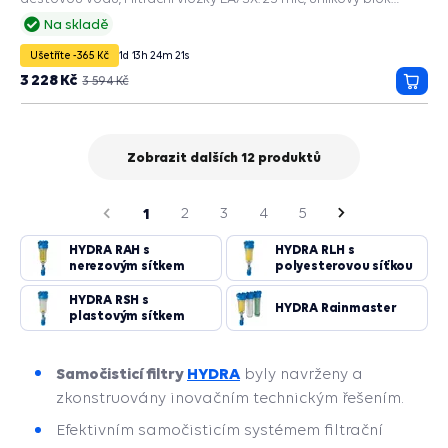
odstraňuje nežádoucí zápach a chuť vody, RSH: 50mcr,
Na skladě
plastové skládané sítko, filtruje nečistoty a usazeniny.
Ušetříte -365 Kč
1
d
13
h
24
m
20
s
3 228 Kč
3 594 Kč
Přida
do
košík
Zobrazit dalších 12 produktů
strana
Předchozí
1
2
3
4
5
Následující
strana
HYDRA RAH s
HYDRA RLH s
nerezovým sítkem
polyesterovou síťkou
HYDRA RSH s
HYDRA Rainmaster
plastovým sítkem
Samočisticí filtry
HYDRA
byly navrženy a
zkonstruovány inovačním technickým řešením.
Efektivním samočisticím systémem filtrační