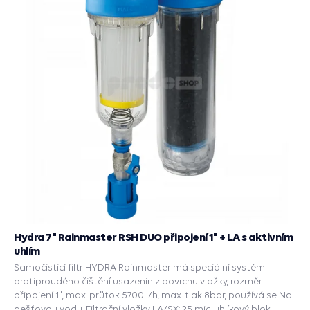
Hydra 7" Rainmaster RSH DUO připojení 1" + LA s aktivním
uhlím
Samočisticí filtr HYDRA Rainmaster má speciální systém
protiproudého čištění usazenin z povrchu vložky, rozměr
připojení 1", max. průtok 5700 l/h, max. tlak 8bar, používá se Na
dešťovou vodu, Filtrační vložky LA/SX: 25 mic, uhlíkový blok