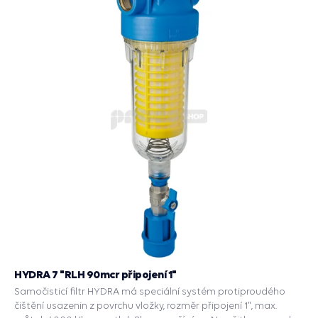
HYDRA 7 "RLH 90mcr připojení 1"
Samočisticí filtr HYDRA má speciální systém protiproudého
čištění usazenin z povrchu vložky, rozměr připojení 1", max.