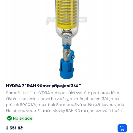
HYDRA 7" RAH 90mcr připojení 3/4 "
Samočisticí filtr HYDRA má speciální systém protiproudého
čištění usazenin z povrchu vložky, rozměr připojení 3/4", max.
průtok 5000 l/h, max. tlak 8bar, používá se Na užitkovou vodu,
Na pitnou vodu, Filtrační vložky RAH: 90 mcr, nerezová filtrační
síťka filtruje nečistoty a usazeniny.
Na skladě
2 351 Kč
Přida