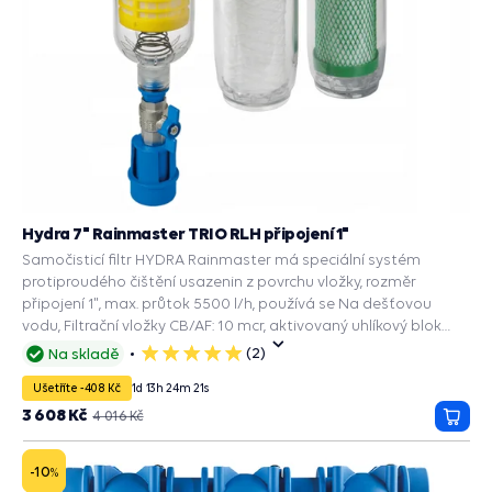
Hydra 7" Rainmaster TRIO RLH připojení 1"
Samočisticí filtr HYDRA Rainmaster má speciální systém
protiproudého čištění usazenin z povrchu vložky, rozměr
připojení 1", max. průtok 5500 l/h, používá se Na dešťovou
vodu, Filtrační vložky CB/AF: 10 mcr, aktivovaný uhlíkový blok
filtruje bakterie, redukuje chlór, pesticidy, příchuť, zápach a
(2)
Na skladě
5
zbarvení vody, FA: 25 mcr, vinuté polypropylenové vlákno filtruje
hvězdiček
Ušetříte -408 Kč
1
d
13
h
24
m
20
s
písek, úlomky, RAH: 90 mcr, nerezová filtrační síťka filtruje
nečistoty a usazeniny.
3 608 Kč
4 016 Kč
Přida
do
košík
-10
%