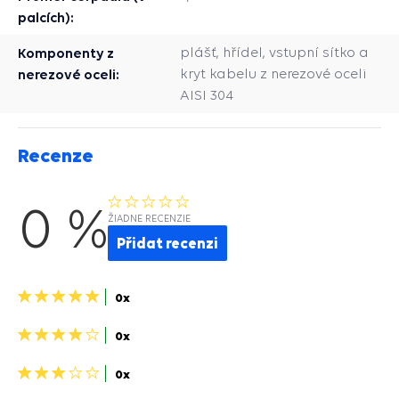
palcích):
Komponenty z
plášť, hřídel, vstupní sítko a
nerezové oceli:
kryt kabelu z nerezové oceli
AISI 304
Recenze
0 %
ŽIADNE RECENZIE
Přidat recenzi
5
0x
hvězdiček>
4
0x
hviezdičky>
3
0x
hviezdičky>