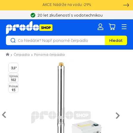
AKCE: Nádrže na vodu -29%
20 let zkušeností s vodotechnikou
Hledat
Čerpadla
Ponorná čerpadla
3,5"
Výtlak
102
Průtok
93
Následu
zí