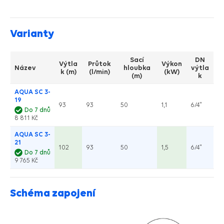
Varianty
Sací
DN
Výtla
Průtok
Výkon
Název
hloubka
výtla
k (m)
(l/min)
(kW)
(m)
k
AQUA SC 3-
19
93
93
50
1,1
6/4"
Do 7 dnů
8 811 Kč
AQUA SC 3-
21
102
93
50
1,5
6/4"
Do 7 dnů
9 765 Kč
Schéma zapojení