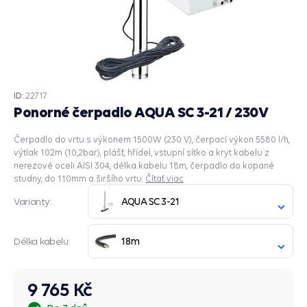
ID:
22717
Ponorné čerpadlo AQUA SC 3-21 / 230V
Čerpadlo do vrtu s výkonem 1500W (230 V), čerpací výkon 5580 l/h,
výtlak 102m (10,2bar), plášť, hřídel, vstupní sítko a kryt kabelu z
nerezové oceli AISI 304, délka kabelu 18m, čerpadlo do kopané
studny, do 110mm a širšího vrtu.
Čítať viac
AQUA SC 3-21
Varianty:
18m
Délka kabelu:
9 765 Kč