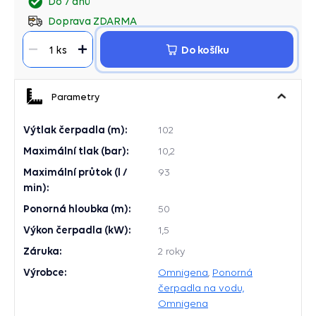
Do 7 dnů
Doprava ZDARMA
Do košíku
1 ks
Parametry
Výtlak čerpadla (m):
102
Maximální tlak (bar):
10,2
Maximální průtok (l /
93
min):
Ponorná hloubka (m):
50
Výkon čerpadla (kW):
1,5
Záruka:
2 roky
Výrobce:
Omnigena
,
Ponorná
čerpadla na vodu,
Omnigena