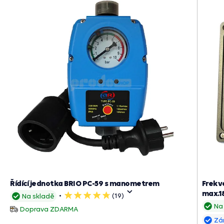
Řídící jednotka BRIO PC-59 s manometrem
Frekv
max.1
(19)
Na skladě
5
Na
hvězdiček
Doprava ZDARMA
Zá