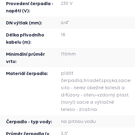
Provedení čerpadla -
230 V
napětí (V):
DN výtlak (mm):
6/4"
Délka přívodního
18
kabelu (m):
Minimální průměr
110mm
vrtu:
Materiál čerpadla:
plášť
čerpadla,hriadeľ,spojka,sacie
sito - nerez obežné kolesá a
difúzory - oteru-vzdorný plast
(noryl) sacie a výtlačné
teleso - zliatina
Čerpadlo - typ vody:
na pitnou vodu
Průměr čerpadla (v
3,5"