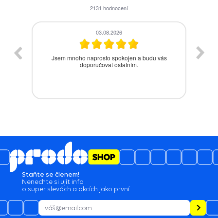
2131
hodnocení
28.07.2026
s
Bezproblémová komunikace, rychlé vyřešení
drobného problému.
Staňte se členem!
Nenechte si ujít info
o super slevách a akcích jako první.