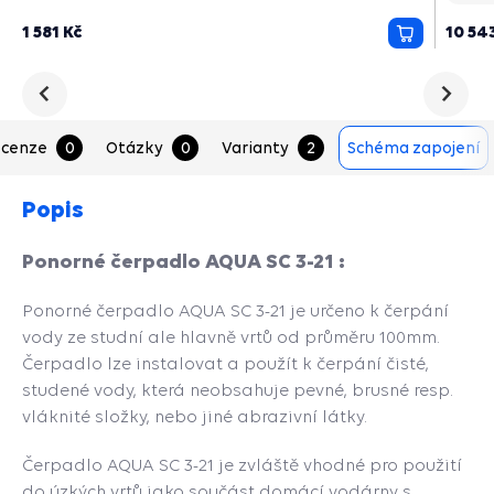
1 581 Kč
10 54
Přidat
do
košíku
Předchozí
Následu
cenze
0
Otázky
0
Varianty
2
Schéma zapojení
Popis
Ponorné čerpadlo AQUA SC 3-21 :
Ponorné čerpadlo AQUA SC 3-21 je určeno k čerpání
vody ze studní ale hlavně vrtů od průměru 100mm.
Čerpadlo lze instalovat a použít k čerpání čisté,
studené vody, která neobsahuje pevné, brusné resp.
vláknité složky, nebo jiné abrazivní látky.
Čerpadlo AQUA SC 3-21 je zvláště vhodné pro použití
do úzkých vrtů jako součást domácí vodárny s