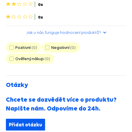
2
0x
hviezdičky>
1
0x
hvězdička>
Jak u nás funguje hodnocení produktů?
Pozitivní
0
Negativní
0
Ověřený nákup
0
Otázky
Chcete se dozvědět více o produktu?
Napište nám. Odpovíme do 24h.
Přidat otázku