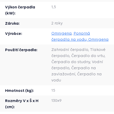
Výkon čerpadla
1,5
(kW):
Záruka:
2 roky
Výrobce:
Omnigena
,
Ponorná
čerpadla na vodu, Omnigena
Použití čerpadla:
Zahradní čerpadlo, Tlakové
čerpadlo, Čerpadlo do vrtu,
Čerpadlo do studny, Vodní
čerpadlo, Čerpadlo na
zavlažování, Čerpadlo na
vodu
Hmotnost (kg):
15
Rozměry V x Š x H
130x9
(cm):