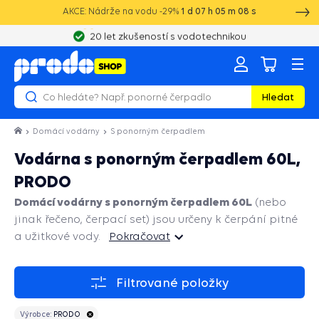
AKCE: Nádrže na vodu -29%
1
d
07
h
05
m
07
s
20 let zkušeností s vodotechnikou
Hledat
Domácí vodárny
S ponorným čerpadlem
Vodárna s ponorným čerpadlem 60L,
PRODO
Domácí vodárny s ponorným čerpadlem 60L
(nebo
jinak řečeno, čerpací set) jsou určeny k čerpání pitné
a užitkové vody.
Pokračovat
Pokračovat
Filtrované položky
Výrobce:
PRODO