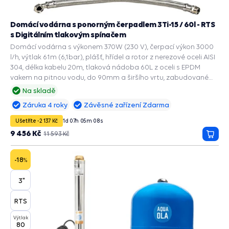
Domácí vodárna s ponorným čerpadlem 3Ti-15 / 60l - RTS
s Digitálním tlakovým spínačem
Domácí vodárna s výkonem 370W (230 V), čerpací výkon 3000
l/h, výtlak 61m (6,1bar), plášť, hřídel a rotor z nerezové oceli AISI
304, délka kabelu 20m, tlaková nádoba 60L z oceli s EPDM
vakem na pitnou vodu, do 90mm a širšího vrtu, zabudované
příslušenství a ochranné funkce: PRESS CONTROL na čerpadla,
Na skladě
Automatický restart suchoběhu, Manometr, Ochrana chodu na
Záruka 4 roky
Závěsné zařízení Zdarma
sucho, Ochrana proti přetížení, Ochrana proti vodnímu rázu.
Ušetříte -2 137 Kč
1
d
07
h
05
m
07
s
9 456 Kč
11 593 Kč
Přida
do
košík
-18
%
3"
RTS
Výtlak
80