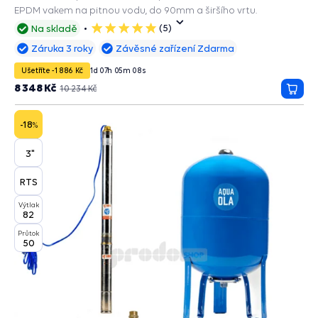
EPDM vakem na pitnou vodu, do 90mm a širšího vrtu.
(5)
Na skladě
5
hvězdiček
Záruka 3 roky
Závěsné zařízení Zdarma
Ušetříte -1 886 Kč
1
d
07
h
05
m
07
s
8 348 Kč
10 234 Kč
Přida
do
košík
-18
%
3"
RTS
Výtlak
82
Průtok
50