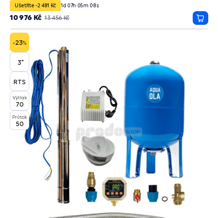
Ušetříte -2 481 Kč
1
d
07
h
05
m
07
s
10 976 Kč
13 456 Kč
Přida
do
košík
-23
%
3"
RTS
Výtlak
70
Průtok
50