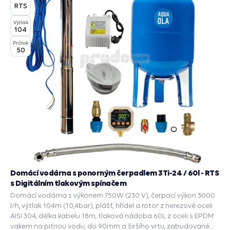
RTS
Výtlak
104
Průtok
50
Domácí vodárna s ponorným čerpadlem 3Ti-24 / 60l - RTS
s Digitálním tlakovým spínačem
Domácí vodárna s výkonem 750W (230 V), čerpací výkon 3000
l/h, výtlak 104m (10,4bar), plášť, hřídel a rotor z nerezové oceli
AISI 304, délka kabelu 18m, tlaková nádoba 60L z oceli s EPDM
vakem na pitnou vodu, do 90mm a širšího vrtu, zabudované