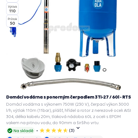
Výtlak
110
Průtok
50
Domácí vodárna s ponorným čerpadlem 3Ti-27 / 60l - RTS
Domácí vodárna s výkonem 750W (230 V), čerpací výkon 3000
l/h, výtlak 110m (11bar), plášť, hřídel a rotor z nerezové oceli AISI
304, délka kabelu 20m, tlaková nádoba 60L z oceli s EPDM
vakem na pitnou vodu, do 90mm a širšího vrtu.
(3)
Na skladě
5
hvězdiček