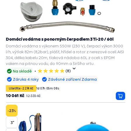
Domácí vodárna s ponorným čerpadlem 3Ti-20 / 60l
Domácí vodárna s výkonem 550W (230 V), čerpací výkon 3000
l/h, výtlak 82m (8,2bar), plášť, hřídel a rotor z nerezové oceli AISI
304, délka kabelu 20m, tlaková nádoba 60L z oceli s EPDM
vakem na pitnou vodu, do 90mm a širšího vrtu.
(8)
Na skladě
5
hvězdiček
Záruka 4 roky
Závěsné zařízení Zdarma
Ušetříte -2 274 Kč
1
d
07
h
05
m
07
s
10 061 Kč
12 335 Kč
Přida
do
košík
-23
%
3"