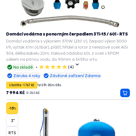
Domácí vodárna s ponorným čerpadlem 3Ti-15 / 60l - RTS
Domácí vodárna s výkonem 370W (230 V), čerpací výkon 3000
l/h, výtlak 61m (6,1bar), plášť, hřídel a rotor z nerezové oceli AISI
304, délka kabelu 20m, tlaková nádoba 60L z oceli s EPDM
vakem na pitnou vodu, do 90mm a širšího vrtu.
(4)
Na skladě
5
hvězdiček
Záruka 4 roky
Závěsné zařízení Zdarma
Ušetříte -1 767 Kč
1
d
07
h
05
m
07
s
7 994 Kč
9 761 Kč
Přida
do
košík
-18
%
3"
RTS