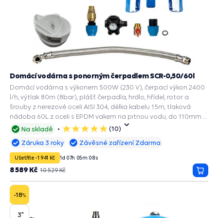
Domácí vodárna s ponorným čerpadlem SCR-0,50/60l
Domácí vodárna s výkonem 500W (230 V), čerpací výkon 2400
l/h, výtlak 80m (8bar), plášť čerpadla, hrdlo, hřídel, rotor a
šrouby z nerezové oceli AISI 304, délka kabelu 15m, tlaková
nádoba 60L z oceli s EPDM vakem na pitnou vodu, do 110mm a
širšího vrtu.
(10)
Na skladě
5
hvězdiček
Záruka 3 roky
Závěsné zařízení Zdarma
Ušetříte -1 941 Kč
1
d
07
h
05
m
07
s
8 589 Kč
10 529 Kč
Přida
do
košík
-18
%
3"