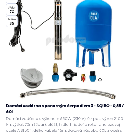
Výtlak
70
Průtok
35
Domácí vodárna s ponorným čerpadlem 3 - SQIBO - 0,55 /
60l
Domácí vodárna s výkonem 550W (230 V), čerpací výkon 2100
l/h, výtlak 70m (8bar), plášť, hrdlo, hriadeľ a rotor z nerezovej
ocele AISI 304, délka kabelu 15m, tlaková nádoba 60L z oceli s