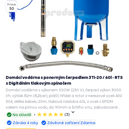
Průtok
50
Domácí vodárna s ponorným čerpadlem 3Ti-20 / 60l - RTS
s Digitálním tlakovým spínačem
Domácí vodárna s výkonem 550W (230 V), čerpací výkon 3000
l/h, výtlak 82m (8,2bar), plášť, hřídel a rotor z nerezové oceli AISI
304, délka kabelu 20m, tlaková nádoba 60L z oceli s EPDM
vakem na pitnou vodu, do 90mm a širšího vrtu, zabudované
příslušenství a ochranné funkce: PRESS CONTROL na čerpadla,
(3)
Na skladě
5
Automatický restart suchoběhu, Manometr, Ochrana chodu na
hvězdiček
Záruka 4 roky
Závěsné zařízení Zdarma
sucho, Ochrana proti přetížení, Ochrana proti vodnímu rázu.