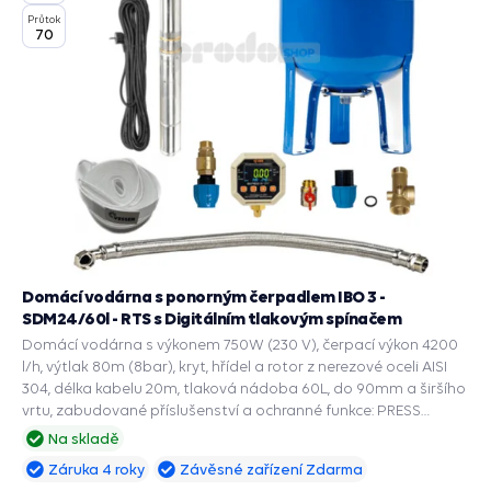
Průtok
70
Domácí vodárna s ponorným čerpadlem IBO 3 -
SDM24/60l - RTS s Digitálním tlakovým spínačem
Domácí vodárna s výkonem 750W (230 V), čerpací výkon 4200
l/h, výtlak 80m (8bar), kryt, hřídel a rotor z nerezové oceli AISI
304, délka kabelu 20m, tlaková nádoba 60L, do 90mm a širšího
vrtu, zabudované příslušenství a ochranné funkce: PRESS
CONTROL na čerpadla, Automatický restart suchoběhu,
Na skladě
Manometr, Ochrana chodu na sucho, Ochrana proti přetížení,
Záruka 4 roky
Závěsné zařízení Zdarma
Ochrana proti vodnímu rázu.