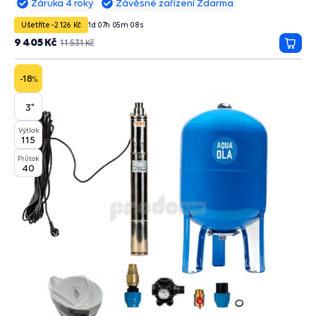
Záruka 4 roky
Závěsné zařízení Zdarma
Ušetříte -2 126 Kč
1
d
07
h
05
m
07
s
9 405 Kč
11 531 Kč
Přida
do
košík
-18
%
3"
Výtlak
115
Průtok
40