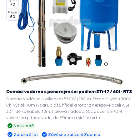
70
Průtok
50
Domácí vodárna s ponorným čerpadlem 3Ti-17 / 60l - RTS
Domácí vodárna s výkonem 550W (230 V), čerpací výkon 3000
l/h, výtlak 70m (7bar), plášť, hřídel a rotor z nerezové oceli AISI
304, délka kabelu 18m, tlaková nádoba 60L z oceli s EPDM
vakem na pitnou vodu, do 90mm a širšího vrtu.
Na skladě
Záruka 5 let
Závěsné zařízení Zdarma