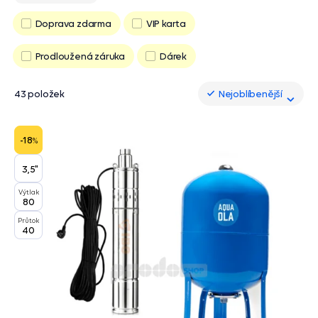
Doprava zdarma
VIP karta
Prodloužená záruka
Dárek
43 položek
Nejoblíbenější
Nejoblíbenější
-18
%
3,5"
Výtlak
80
Průtok
40