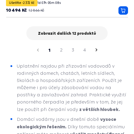
Ušetříte -2 372 Kč
1
d
07
h
05
m
07
s
10 494 Kč
12 866 Kč
Přida
do
košík
Zobrazit dalších 12 produktů
strana
Předchozí
1
2
3
4
Následující
strana
Uplatnění najdou při zřizování vodovodů v
rodinných domech, chatách, letních sídlech,
školách a hospodářských zařízeních. Použít je
můžeme i pro účely zásobování vodou na
postřiky a zavlažování zahrad. Praktické využití
ponorného čerpadla je především v tom, že jej
z větších hloubek.
lze použít při čerpání vody
vysoce
Domácí vodárny jsou v dnešní době
ekologickým řešením.
Díky tomuto speciálnímu