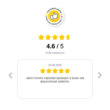
5
4.6
/
2129
hodnocení
28.07.2026
vás
Bezproblémová komunikace, rychlé vyřešení
drobného problému.