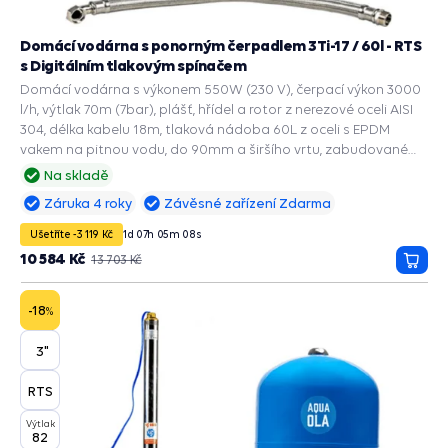
Domácí vodárna s ponorným čerpadlem 3Ti-17 / 60l - RTS
s Digitálním tlakovým spínačem
Domácí vodárna s výkonem 550W (230 V), čerpací výkon 3000
l/h, výtlak 70m (7bar), plášť, hřídel a rotor z nerezové oceli AISI
304, délka kabelu 18m, tlaková nádoba 60L z oceli s EPDM
vakem na pitnou vodu, do 90mm a širšího vrtu, zabudované
příslušenství a ochranné funkce: PRESS CONTROL na čerpadla,
Na skladě
Automatický restart suchoběhu, Manometr, Ochrana chodu na
Záruka 4 roky
Závěsné zařízení Zdarma
sucho, Ochrana proti přetížení, Ochrana proti vodnímu rázu.
Ušetříte -3 119 Kč
1
d
07
h
05
m
07
s
10 584 Kč
13 703 Kč
Přida
do
košík
-18
%
3"
RTS
Výtlak
82