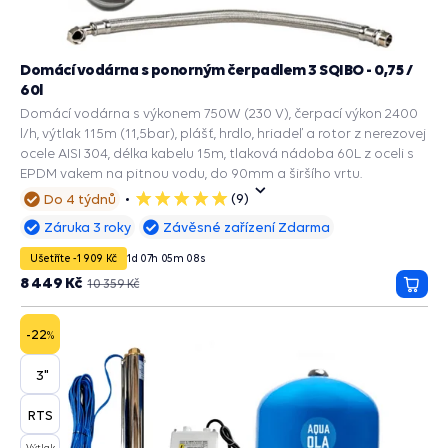
Domácí vodárna s ponorným čerpadlem 3 SQIBO - 0,75 /
60l
Domácí vodárna s výkonem 750W (230 V), čerpací výkon 2400
l/h, výtlak 115m (11,5bar), plášť, hrdlo, hriadeľ a rotor z nerezovej
ocele AISI 304, délka kabelu 15m, tlaková nádoba 60L z oceli s
EPDM vakem na pitnou vodu, do 90mm a širšího vrtu.
(9)
Do 4 týdnů
5
hvězdiček
Záruka 3 roky
Závěsné zařízení Zdarma
Ušetříte -1 909 Kč
1
d
07
h
05
m
07
s
8 449 Kč
10 359 Kč
Přida
do
košík
-22
%
3"
RTS
Výtlak