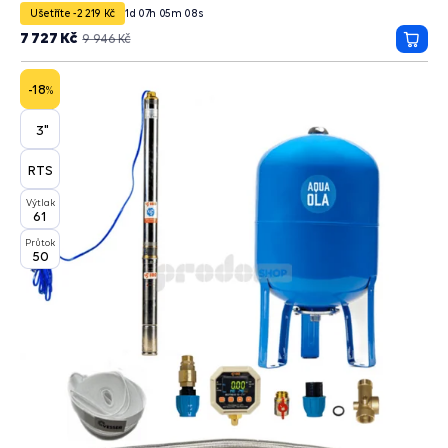
Ušetříte -2 219 Kč
1
d
07
h
05
m
07
s
7 727 Kč
9 946 Kč
Přida
do
košík
-18
%
3"
RTS
Výtlak
61
Průtok
50