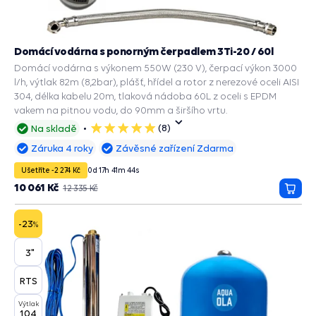
Domácí vodárna s ponorným čerpadlem 3Ti-20 / 60l
Domácí vodárna s výkonem 550W (230 V), čerpací výkon 3000
l/h, výtlak 82m (8,2bar), plášť, hřídel a rotor z nerezové oceli AISI
304, délka kabelu 20m, tlaková nádoba 60L z oceli s EPDM
vakem na pitnou vodu, do 90mm a širšího vrtu.
(8)
Na skladě
5
hvězdiček
Záruka 4 roky
Závěsné zařízení Zdarma
Ušetříte -2 274 Kč
0
d
17
h
41
m
43
s
10 061 Kč
12 335 Kč
Přida
do
košík
-23
%
3"
RTS
Výtlak
104