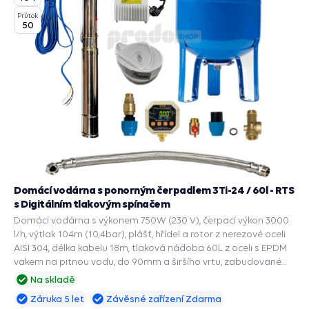
Průtok
50
Domácí vodárna s ponorným čerpadlem 3Ti-24 / 60l - RTS
s Digitálním tlakovým spínačem
Domácí vodárna s výkonem 750W (230 V), čerpací výkon 3000
l/h, výtlak 104m (10,4bar), plášť, hřídel a rotor z nerezové oceli
AISI 304, délka kabelu 18m, tlaková nádoba 60L z oceli s EPDM
vakem na pitnou vodu, do 90mm a širšího vrtu, zabudované
příslušenství a ochranné funkce: PRESS CONTROL na čerpadla,
Na skladě
Automatický restart suchoběhu, Manometr, Ochrana chodu na
Záruka 5 let
Závěsné zařízení Zdarma
sucho, Ochrana proti přetížení, Ochrana proti vodnímu rázu.