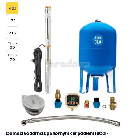
do
košík
-18
%
3"
RTS
Výtlak
80
Průtok
70
Domácí vodárna s ponorným čerpadlem IBO 3 -