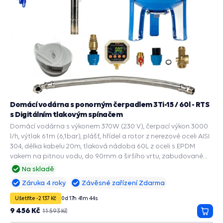
Domácí vodárna s ponorným čerpadlem 3Ti-15 / 60l - RTS
s Digitálním tlakovým spínačem
Domácí vodárna s výkonem 370W (230 V), čerpací výkon 3000
l/h, výtlak 61m (6,1bar), plášť, hřídel a rotor z nerezové oceli AISI
304, délka kabelu 20m, tlaková nádoba 60L z oceli s EPDM
vakem na pitnou vodu, do 90mm a širšího vrtu, zabudované
příslušenství a ochranné funkce: PRESS CONTROL na čerpadla,
Na skladě
Automatický restart suchoběhu, Manometr, Ochrana chodu na
Záruka 4 roky
Závěsné zařízení Zdarma
sucho, Ochrana proti přetížení, Ochrana proti vodnímu rázu.
Ušetříte -2 137 Kč
0
d
17
h
41
m
43
s
9 456 Kč
11 593 Kč
Přida