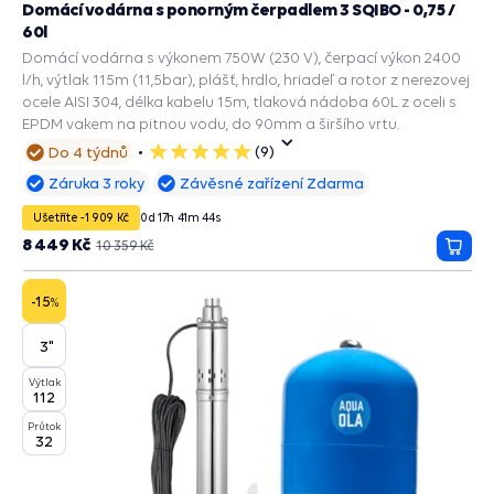
Domácí vodárna s ponorným čerpadlem 3 SQIBO - 0,75 /
60l
Domácí vodárna s výkonem 750W (230 V), čerpací výkon 2400
l/h, výtlak 115m (11,5bar), plášť, hrdlo, hriadeľ a rotor z nerezovej
ocele AISI 304, délka kabelu 15m, tlaková nádoba 60L z oceli s
EPDM vakem na pitnou vodu, do 90mm a širšího vrtu.
(9)
Do 4 týdnů
5
hvězdiček
Záruka 3 roky
Závěsné zařízení Zdarma
Ušetříte -1 909 Kč
0
d
17
h
41
m
43
s
8 449 Kč
10 359 Kč
Přida
do
košík
-15
%
3"
Výtlak
112
Průtok
32