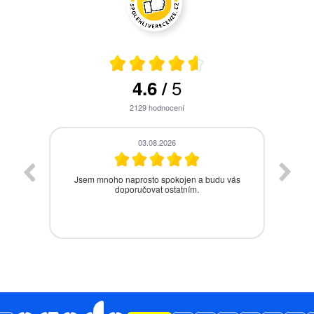
5
4.6
/
2129
hodnocení
28.07.2026
vás
Bezproblémová komunikace, rychlé vyřešení
drobného problému.