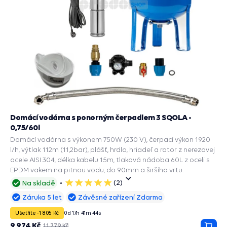
Domácí vodárna s ponorným čerpadlem 3 SQOLA -
0,75/60l
Domácí vodárna s výkonem 750W (230 V), čerpací výkon 1920
l/h, výtlak 112m (11,2bar), plášť, hrdlo, hriadeľ a rotor z nerezovej
ocele AISI 304, délka kabelu 15m, tlaková nádoba 60L z oceli s
EPDM vakem na pitnou vodu, do 90mm a širšího vrtu.
(2)
Na skladě
5
hvězdiček
Záruka 5 let
Závěsné zařízení Zdarma
Ušetříte -1 805 Kč
0
d
17
h
41
m
43
s
9 974 Kč
11 779 Kč