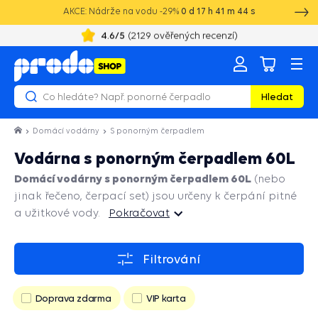
AKCE: Nádrže na vodu -29%
0
d
17
h
41
m
43
s
20 let zkušeností s vodotechnikou
Hledat
Domácí vodárny
S ponorným čerpadlem
Vodárna s ponorným čerpadlem 60L
Domácí vodárny s ponorným čerpadlem 60L
(nebo
jinak řečeno, čerpací set) jsou určeny k čerpání pitné
a užitkové vody.
Pokračovat
Pokračovat
Filtrování
Doprava zdarma
VIP karta