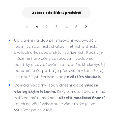
do
košík
Zobrazit dalších 12 produktů
strana
Předchozí
1
2
3
4
5
Následující
strana
Uplatnění najdou při zřizování vodovodů v
rodinných domech, chatách, letních sídlech,
školách a hospodářských zařízeních. Použít je
můžeme i pro účely zásobování vodou na
postřiky a zavlažování zahrad. Praktické využití
ponorného čerpadla je především v tom, že jej
z větších hloubek.
lze použít při čerpání vody
vysoce
Domácí vodárny jsou v dnešní době
ekologickým řešením.
Díky tomuto speciálnímu
ušetřit množství financí
zařízení máte možnost
.
Jejich největší výhodou je však to, že je lze
využívat po celý rok.