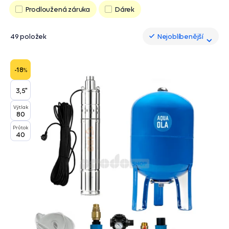
Prodloužená záruka
Dárek
49 položek
Nejoblíbenější
Nejoblíbenější
-18
%
3,5"
Výtlak
80
Průtok
40