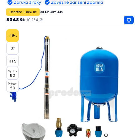
Záruka 3 roky
Závěsné zařízení Zdarma
Ušetříte -1 886 Kč
0
d
17
h
41
m
43
s
8 348 Kč
10 234 Kč
Přida
do
košík
-18
%
3"
RTS
Výtlak
82
Průtok
50