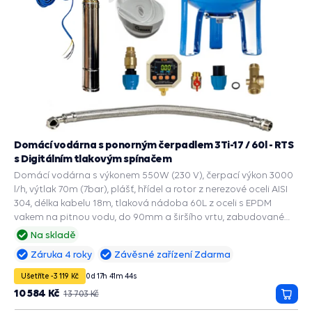
Domácí vodárna s ponorným čerpadlem 3Ti-17 / 60l - RTS
s Digitálním tlakovým spínačem
Domácí vodárna s výkonem 550W (230 V), čerpací výkon 3000
l/h, výtlak 70m (7bar), plášť, hřídel a rotor z nerezové oceli AISI
304, délka kabelu 18m, tlaková nádoba 60L z oceli s EPDM
vakem na pitnou vodu, do 90mm a širšího vrtu, zabudované
příslušenství a ochranné funkce: PRESS CONTROL na čerpadla,
Na skladě
Automatický restart suchoběhu, Manometr, Ochrana chodu na
Záruka 4 roky
Závěsné zařízení Zdarma
sucho, Ochrana proti přetížení, Ochrana proti vodnímu rázu.
Ušetříte -3 119 Kč
0
d
17
h
41
m
43
s
10 584 Kč
13 703 Kč
Přida