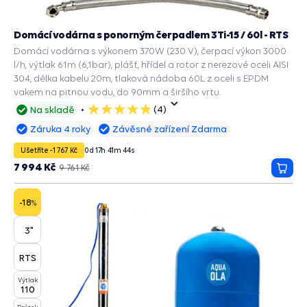
Domácí vodárna s ponorným čerpadlem 3Ti-15 / 60l - RTS
Domácí vodárna s výkonem 370W (230 V), čerpací výkon 3000
l/h, výtlak 61m (6,1bar), plášť, hřídel a rotor z nerezové oceli AISI
304, délka kabelu 20m, tlaková nádoba 60L z oceli s EPDM
vakem na pitnou vodu, do 90mm a širšího vrtu.
(4)
Na skladě
5
hvězdiček
Záruka 4 roky
Závěsné zařízení Zdarma
Ušetříte -1 767 Kč
0
d
17
h
41
m
43
s
7 994 Kč
9 761 Kč
Přida
do
košík
-18
%
3"
RTS
Výtlak
110