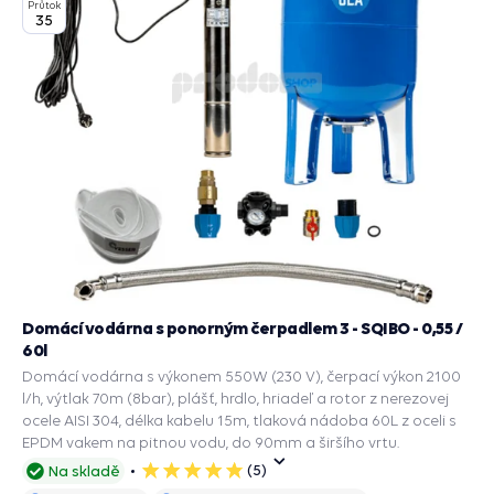
Průtok
35
Domácí vodárna s ponorným čerpadlem 3 - SQIBO - 0,55 /
60l
Domácí vodárna s výkonem 550W (230 V), čerpací výkon 2100
l/h, výtlak 70m (8bar), plášť, hrdlo, hriadeľ a rotor z nerezovej
ocele AISI 304, délka kabelu 15m, tlaková nádoba 60L z oceli s
EPDM vakem na pitnou vodu, do 90mm a širšího vrtu.
(5)
Na skladě
5
hvězdiček