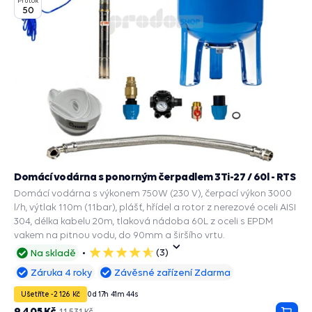
Průtok
50
Domácí vodárna s ponorným čerpadlem 3Ti-27 / 60l - RTS
Domácí vodárna s výkonem 750W (230 V), čerpací výkon 3000
l/h, výtlak 110m (11bar), plášť, hřídel a rotor z nerezové oceli AISI
304, délka kabelu 20m, tlaková nádoba 60L z oceli s EPDM
vakem na pitnou vodu, do 90mm a širšího vrtu.
(3)
Na skladě
5
hvězdiček
Záruka 4 roky
Závěsné zařízení Zdarma
Ušetříte -2 126 Kč
0
d
17
h
41
m
43
s
9 405 Kč
11 531 Kč