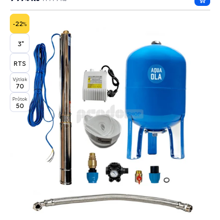
Přida
do
košík
-22
%
3"
RTS
Výtlak
70
Průtok
50