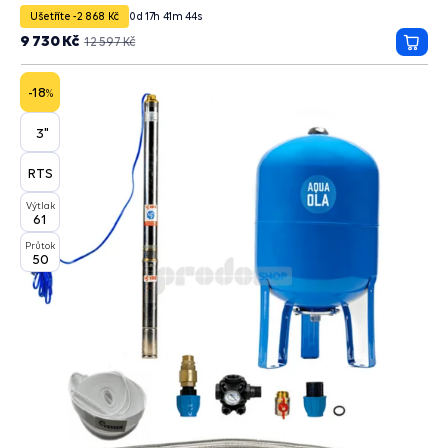
Ušetříte -2 868 Kč
0
d
17
h
41
m
43
s
9 730 Kč
12 597 Kč
Přida
do
košík
-18
%
3"
RTS
Výtlak
61
Průtok
50