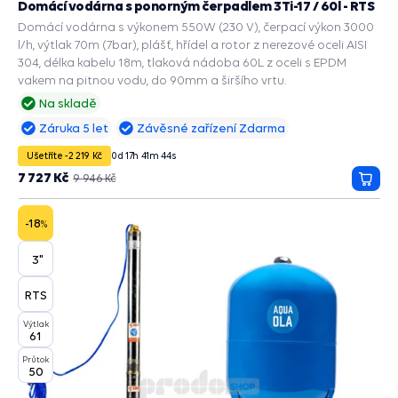
Domácí vodárna s ponorným čerpadlem 3Ti-17 / 60l - RTS
Domácí vodárna s výkonem 550W (230 V), čerpací výkon 3000
l/h, výtlak 70m (7bar), plášť, hřídel a rotor z nerezové oceli AISI
304, délka kabelu 18m, tlaková nádoba 60L z oceli s EPDM
vakem na pitnou vodu, do 90mm a širšího vrtu.
Na skladě
Záruka 5 let
Závěsné zařízení Zdarma
Ušetříte -2 219 Kč
0
d
17
h
41
m
43
s
7 727 Kč
9 946 Kč
Přida
do
košík
-18
%
3"
RTS
Výtlak
61
Průtok
50