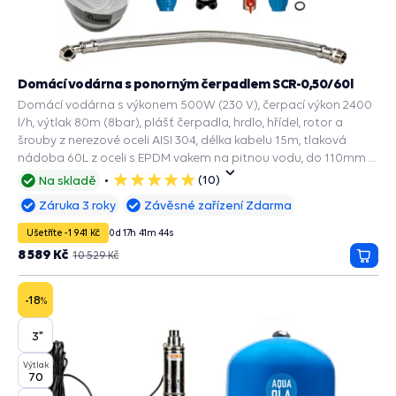
Domácí vodárna s ponorným čerpadlem SCR-0,50/60l
Domácí vodárna s výkonem 500W (230 V), čerpací výkon 2400
l/h, výtlak 80m (8bar), plášť čerpadla, hrdlo, hřídel, rotor a
šrouby z nerezové oceli AISI 304, délka kabelu 15m, tlaková
nádoba 60L z oceli s EPDM vakem na pitnou vodu, do 110mm a
širšího vrtu.
(10)
Na skladě
5
hvězdiček
Záruka 3 roky
Závěsné zařízení Zdarma
Ušetříte -1 941 Kč
0
d
17
h
41
m
43
s
8 589 Kč
10 529 Kč
Přida
do
košík
-18
%
3"
Výtlak
70