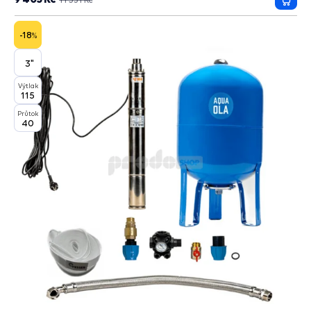
Přida
do
košík
-18
%
3"
Výtlak
115
Průtok
40