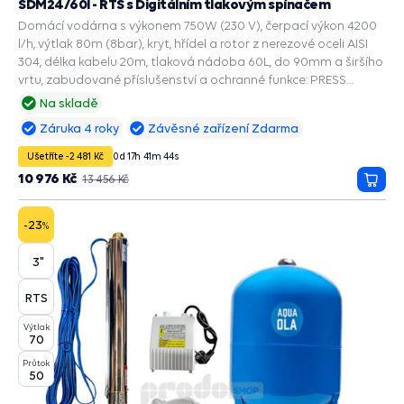
SDM24/60l - RTS s Digitálním tlakovým spínačem
Domácí vodárna s výkonem 750W (230 V), čerpací výkon 4200
l/h, výtlak 80m (8bar), kryt, hřídel a rotor z nerezové oceli AISI
304, délka kabelu 20m, tlaková nádoba 60L, do 90mm a širšího
vrtu, zabudované příslušenství a ochranné funkce: PRESS
CONTROL na čerpadla, Automatický restart suchoběhu,
Na skladě
Manometr, Ochrana chodu na sucho, Ochrana proti přetížení,
Záruka 4 roky
Závěsné zařízení Zdarma
Ochrana proti vodnímu rázu.
Ušetříte -2 481 Kč
0
d
17
h
41
m
43
s
10 976 Kč
13 456 Kč
Přida
do
košík
-23
%
3"
RTS
Výtlak
70
Průtok
50