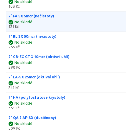
Na skladě
108 Kč
7" FA SX 5mcr (nečistoty)
Na skladě
131 Kč
7" RL SX 50mcr (nečistoty)
Na skladě
265 Kč
7" CB-EC CTO 10mcr (aktivní uhlí)
Na skladě
298 Kč
7" LA-SX 25mcr (aktivní uhlí)
Na skladě
341 Kč
7" HA (polyfosfátové krystaly)
Na skladě
361 Kč
7" QA 7 AF-SX (dusičnany)
Na skladě
509 Kč