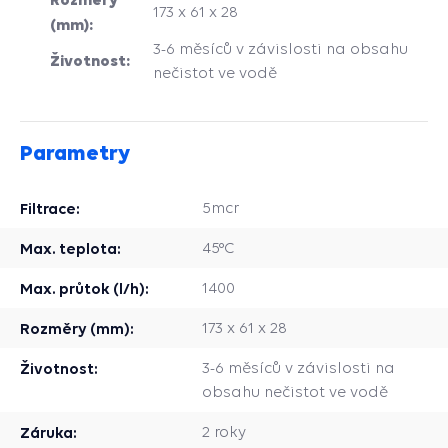
173 x 61 x 28
(mm):
3-6 měsíců v závislosti na obsahu
Životnost:
nečistot ve vodě
Parametry
Filtrace:
5mcr
Max. teplota:
45°C
Max. průtok (l/h):
1400
Rozměry (mm):
173 x 61 x 28
Životnost:
3-6 měsíců v závislosti na
obsahu nečistot ve vodě
Záruka:
2 roky