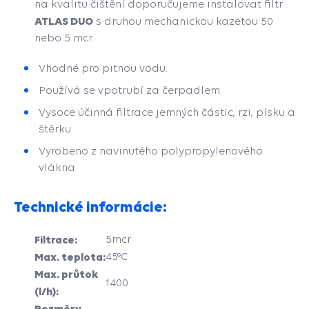
na kvalitu čištění doporučujeme instalovat filtr
ATLAS DUO
s druhou mechanickou kazetou 50
nebo 5 mcr.
Vhodné pro pitnou vodu.
Používá se vpotrubí za čerpadlem.
Vysoce účinná filtrace jemných částic, rzi, písku a
štěrku.
Vyrobeno z navinutého polypropylenového
vlákna
Technické informácie:
Filtrace:
5mcr
Max. teplota:
45°C
Max. průtok
1400
(l/h):
Rozměry