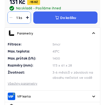
131 Kč
15 Kč
Na skladě
Posíláme ihned
Do košíku
1 ks
Parametry
Filtrace:
5mcr
Max. teplota:
45°C
Max. průtok (l/h):
1400
Rozměry (mm):
173 x 61 x 28
Životnost:
3-6 měsíců v závislosti na
obsahu nečistot ve vodě
Všechny parametry
VIP karta