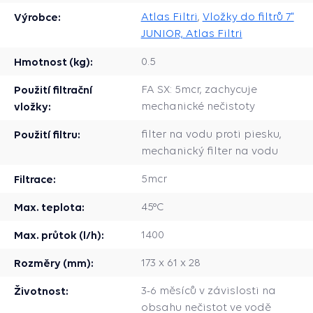
Výrobce:
Atlas Filtri
,
Vložky do filtrů 7"
JUNIOR, Atlas Filtri
Hmotnost (kg):
0.5
Použití filtrační
FA SX: 5mcr, zachycuje
vložky:
mechanické nečistoty
Použití filtru:
filter na vodu proti piesku,
mechanický filter na vodu
Filtrace:
5mcr
Max. teplota:
45°C
Max. průtok (l/h):
1400
Rozměry (mm):
173 x 61 x 28
Životnost:
3-6 měsíců v závislosti na
obsahu nečistot ve vodě