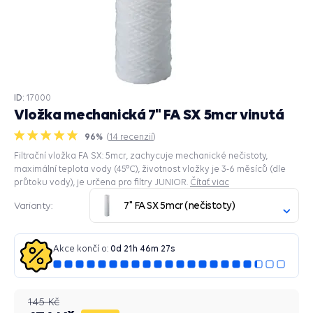
ID:
17000
Vložka mechanická 7" FA SX 5mcr vinutá
96%
(
14
recenzií
)
Filtrační vložka FA SX: 5mcr, zachycuje mechanické nečistoty,
maximální teplota vody (45°C), životnost vložky je 3-6 měsíců (dle
průtoku vody), je určena pro filtry JUNIOR.
Čítať viac
7" FA SX 5mcr (nečistoty)
Varianty:
Akce končí o:
0
d
21
h
46
m
27
s
145 Kč