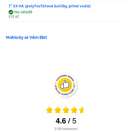
7" SX HA (polyfosfátové kuličky, pitná voda)
Na skladě
515 Kč
Mohlo by se Vám líbit
5
4.6
/
2129
hodnocení