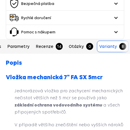
Bezpečná platba
Rychlé doručení
Pomoc s nákupem
s
Parametry
Recenze
14
Otázky
0
Varianty
8
Popis
Vložka mechanická 7" FA SX 5mcr
Jednorázová vložka pro zachycení mechanických
nečistot větších než 5 mcr se používá jako
základní ochrana vodovodního systému
a všech
připojených spotřebičů.
V případě většího znečištění nebo vyšších nároků