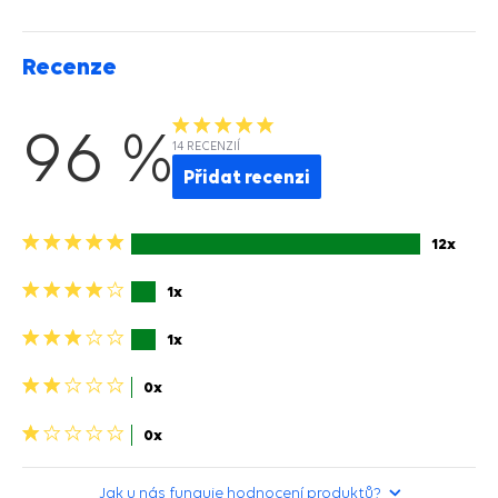
Recenze
96 %
14 RECENZIÍ
Přidat recenzi
5
12x
hvězdiček>
4
1x
hviezdičky>
3
1x
hviezdičky>
2
0x
hviezdičky>
1
0x
hvězdička>
Jak u nás funguje hodnocení produktů?