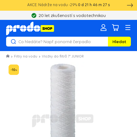
AKCE: Nádrže na vodu -29%
0
d
21
h
46
m
27
s
20 let zkušeností s vodotechnikou
Hledat
Filtry na vodu
Vložky do filtrů 7" JUNIOR
-10
%