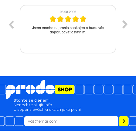
28.07.2026
s
Bezproblémová komunikace, rychlé vyřešení
drobného problému.
Staňte se členem!
Nenechte si ujít info
o super slevách a akcích jako první.