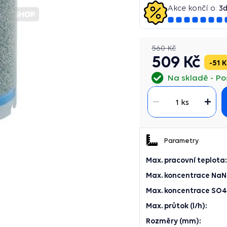
Akce končí o:
3
560 Kč
509 Kč
51 K
Na skladě
Po
1 ks
Parametry
Max. pracovní teplota:
Max. koncentrace NaN
Max. koncentrace SO4
Max. průtok (l/h):
Rozměry (mm):