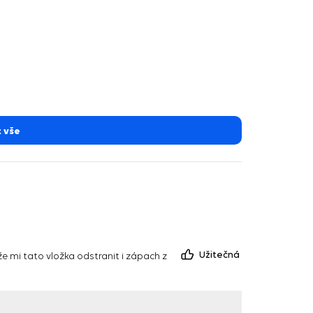
 vše
Užitečná
 mi tato vložka odstranit i zápach z