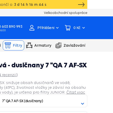
ončí o:
3
d
14
h
16
m
43
s
Vlastní sklad, výroba, servisní centrum čer
Velkoobchodní spolupráce
 603 890 993
Přihlášení
0 Kč
 16:00
í
Filtry
Armatury
Zavlažování
á - dusičnany 7 "QA 7 AF-SX
4
recenzií
)
-SX: snižuje obsah dusičnanů ve vodě,
 (45°C), životnost vložky je závisí na obsahu
vody), je určena pro filtry JUNIOR.
Čítať viac
7" QA 7 AF-SX (dusičnany)