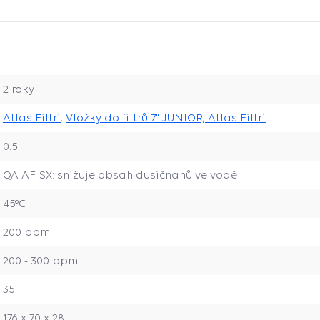
2 roky
Atlas Filtri
,
Vložky do filtrů 7" JUNIOR, Atlas Filtri
0.5
QA AF-SX: snižuje obsah dusičnanů ve vodě
45°C
200 ppm
200 - 300 ppm
35
176 x 70 x 28