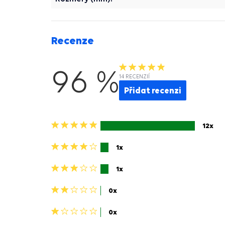
Recenze
96 %
14 RECENZIÍ
Přidat recenzi
5
12x
hvězdiček>
4
1x
hviezdičky>
3
1x
hviezdičky>
2
0x
hviezdičky>
1
0x
hvězdička>