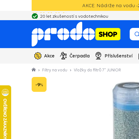
AKCE: Nádrže na vodu -2
20 let zkušeností s vodotechnikou
Akce
Čerpadla
Příslušenství
Filtry na vodu
Vložky do filtrů 7" JUNIOR
-9
%