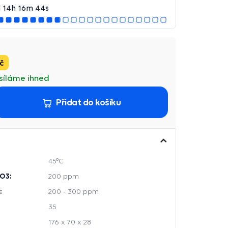
d
14
h
16
m
43
s
č
síláme ihned
Přidat do košíku
45°C
O3:
200 ppm
:
200 - 300 ppm
35
176 x 70 x 28