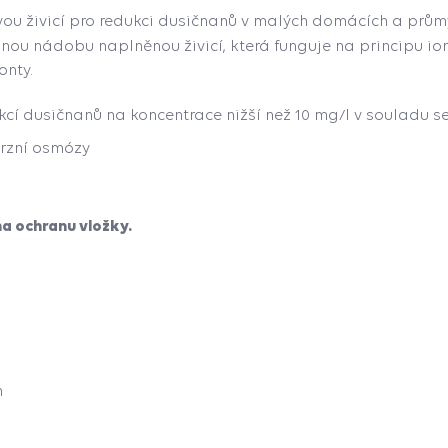
ovou živicí pro redukci dusičnanů v malých domácích a prům
elnou nádobu naplněnou živicí, která funguje na principu 
onty.
kcí dusičnanů na koncentrace nižší než 10 mg/l v souladu s
rzní osmózy
a ochranu vložky.
m