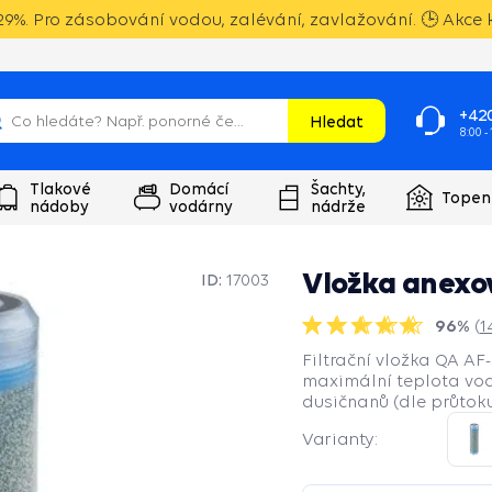
9%. Pro zásobování vodou, zalévání, zavlažování. 🕒 Akce k
+420
Hledat
8:00 -
Tlakové
Domácí
Šachty,
Topen
nádoby
vodárny
nádrže
Vložka anexov
ID:
17003
96%
(
1
Filtrační vložka QA AF
maximální teplota vody
dusičnanů (dle průtoku 
Varianty: