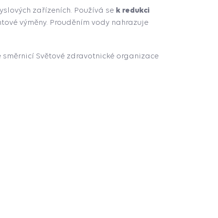
k redukci
yslových zařízeních. Používá se
iontové výměny. Prouděním vody nahrazuje
e směrnicí Světové zdravotnické organizace