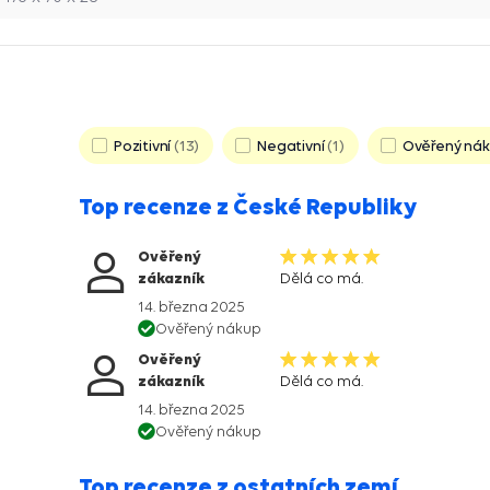
Pozitivní
13
Negativní
1
Ověřený ná
Top recenze z České Republiky
Ověřený
zákazník
Dělá co má.
14. března 2025
Ověřený nákup
Ověřený
zákazník
Dělá co má.
14. března 2025
Ověřený nákup
Top recenze z ostatních zemí