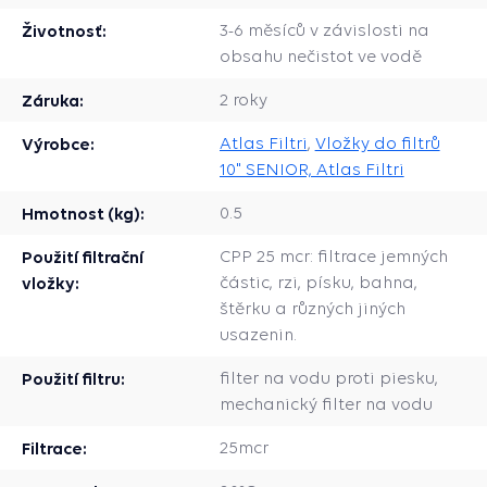
Životnosť:
3-6 měsíců v závislosti na
obsahu nečistot ve vodě
Záruka:
2 roky
Výrobce:
Atlas Filtri
,
Vložky do filtrů
10" SENIOR, Atlas Filtri
Hmotnost (kg):
0.5
Použití filtrační
CPP 25 mcr: filtrace jemných
vložky:
částic, rzi, písku, bahna,
štěrku a různých jiných
usazenin.
Použití filtru:
filter na vodu proti piesku,
mechanický filter na vodu
Filtrace:
25mcr