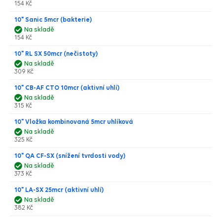
154 Kč
10" Sanic 5mcr (bakterie)
Na skladě
154 Kč
10" RL SX 50mcr (nečistoty)
Na skladě
309 Kč
10" CB-AF CTO 10mcr (aktivní uhlí)
Na skladě
315 Kč
10" Vložka kombinovaná 5mcr uhlíková
Na skladě
325 Kč
10" QA CF-SX (snížení tvrdosti vody)
Na skladě
373 Kč
10" LA-SX 25mcr (aktivní uhlí)
Na skladě
382 Kč