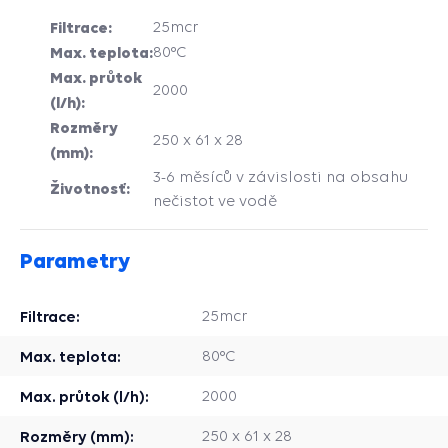
Filtrace:
25mcr
Max. teplota:
80°C
Max. průtok
2000
(l/h):
Rozměry
250 x 61 x 28
(mm):
3-6 měsíců v závislosti na obsahu
Životnosť:
nečistot ve vodě
Parametry
Filtrace:
25mcr
Max. teplota:
80°C
Max. průtok (l/h):
2000
Rozměry (mm):
250 x 61 x 28