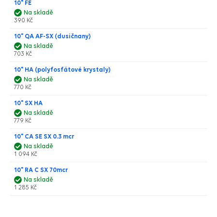
10" FE
Na skladě
390 Kč
10" QA AF-SX (dusičnany)
Na skladě
703 Kč
10" HA (polyfosfátové krystaly)
Na skladě
770 Kč
10" SX HA
Na skladě
779 Kč
10" CA SE SX 0.3 mcr
Na skladě
1 094 Kč
10" RA C SX 70mcr
Na skladě
1 285 Kč