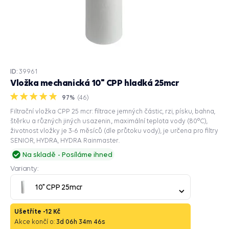
ID:
39961
Vložka mechanická 10" CPP hladká 25mcr
97%
(
46
)
Filtrační vložka CPP 25 mcr: filtrace jemných částic, rzi, písku, bahna,
štěrku a různých jiných usazenin., maximální teplota vody (80°C),
životnost vložky je 3-6 měsíců (dle průtoku vody), je určena pro filtry
SENIOR, HYDRA, HYDRA Rainmaster.
Na skladě
Posíláme ihned
Varianty:
10" CPP 25mcr
Ušetříte -
12 Kč
Akce končí o:
3
d
06
h
34
m
45
s