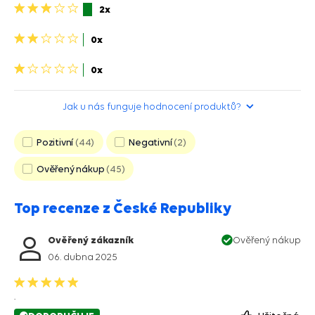
3
2x
hviezdičky>
2
0x
hviezdičky>
1
0x
hvězdička>
Jak u nás funguje hodnocení produktů?
Pozitivní
44
Negativní
2
Ověřený nákup
45
Top recenze z České Republiky
Ověřený zákazník
Ověřený nákup
06. dubna 2025
.