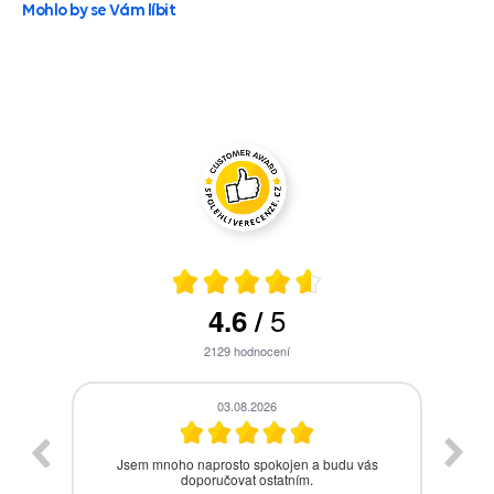
Mohlo by se Vám líbit
5
4.6
/
2129
hodnocení
28.07.2026
s
Bezproblémová komunikace, rychlé vyřešení
drobného problému.