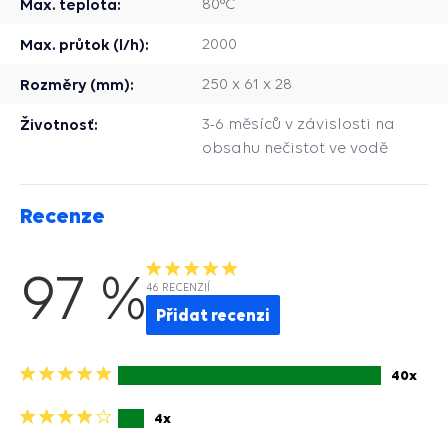
Max. teplota:
80°C
Max. průtok (l/h):
2000
Rozměry (mm):
250 x 61 x 28
Životnosť:
3-6 měsíců v závislosti na
obsahu nečistot ve vodě
Recenze
97 %
46 RECENZIÍ
Přidat recenzi
5
40x
hvězdiček>
4
4x
hviezdičky>