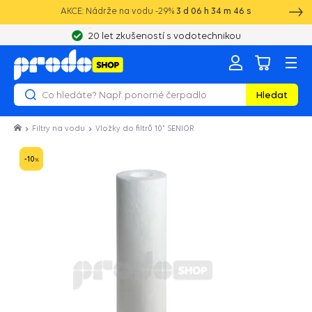
AKCE: Nádrže na vodu -29%
3
d
06
h
34
m
45
s
20 let zkušeností s vodotechnikou
Hledat
Filtry na vodu
Vložky do filtrů 10" SENIOR
-10
%