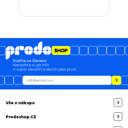
Staňte se členem!
Nenechte si ujít info
o super slevách a akcích jako první.
Vše o nákupu
Prodoshop.CZ