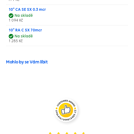
10" CA SE SX 0.3 mcr
Na skladě
1 094 Kč
10" RA C SX 70mcr
Na skladě
1 285 Kč
Mohlo by se Vám líbit