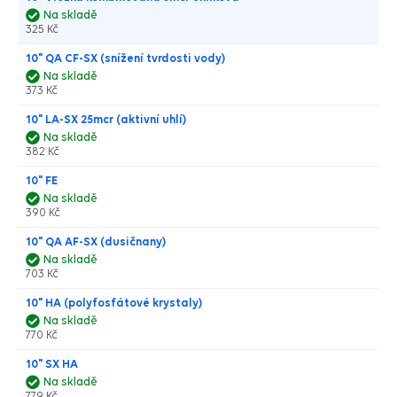
Na skladě
325 Kč
10" QA CF-SX (snížení tvrdosti vody)
Na skladě
373 Kč
10" LA-SX 25mcr (aktivní uhlí)
Na skladě
382 Kč
10" FE
Na skladě
390 Kč
10" QA AF-SX (dusičnany)
Na skladě
703 Kč
10" HA (polyfosfátové krystaly)
Na skladě
770 Kč
10" SX HA
Na skladě
779 Kč