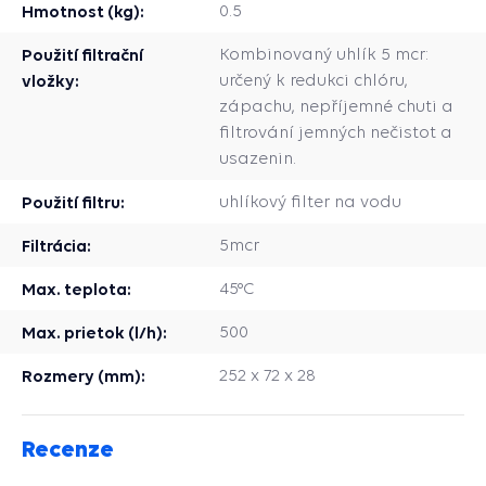
Hmotnost (kg):
0.5
Použití filtrační
Kombinovaný uhlík 5 mcr:
vložky:
určený k redukci chlóru,
zápachu, nepříjemné chuti a
filtrování jemných nečistot a
usazenin.
Použití filtru:
uhlíkový filter na vodu
Filtrácia:
5mcr
Max. teplota:
45°C
Max. prietok (l/h):
500
Rozmery (mm):
252 x 72 x 28
Recenze