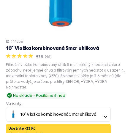
ID:
114256
10" Vložka kombinovaná 5mcr uhlíková
97%
(
46
)
Filtrační vložka Kombinovaný uhlík 5 mcr: určený k redukci chlóru,
zápachu, nepříjemné chuti a filtrování jemných nečistot a usazenin.,
maximální teplota vody (45°C), životnost vložky je 3-6 měsíců (dle
průtoku vody), je určena pro filtry SENIOR, HYDRA, HYDRA
Rainmaster.
Na skladě
Posíláme ihned
Varianty:
10" Vložka kombinovaná 5mcr uhlíková
Ušetříte -
33 Kč