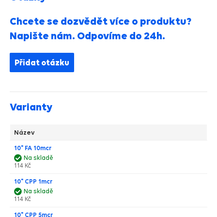
Chcete se dozvědět více o produktu?
Napište nám. Odpovíme do 24h.
Přidat otázku
Varianty
Název
10" FA 10mcr
Na skladě
114 Kč
10" CPP 1mcr
Na skladě
114 Kč
10" CPP 5mcr