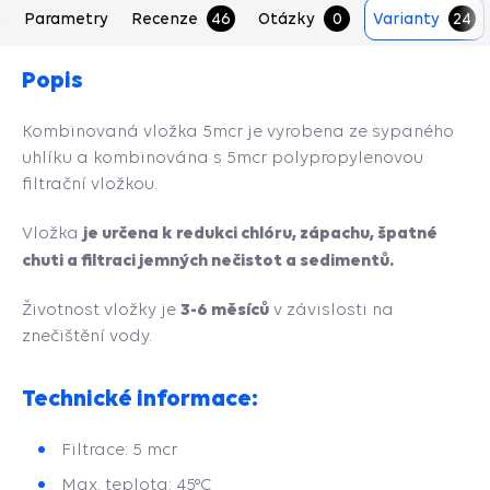
s
Parametry
Recenze
46
Otázky
0
Varianty
24
Popis
Kombinovaná vložka 5mcr je vyrobena ze sypaného
uhlíku a kombinována s 5mcr polypropylenovou
filtrační vložkou.
je určena k redukci chlóru, zápachu, špatné
Vložka
chuti a filtraci jemných nečistot a sedimentů.
3-6 měsíců
Životnost vložky je
v závislosti na
znečištění vody.
Technické informace:
Filtrace: 5 mcr
Max. teplota: 45°C