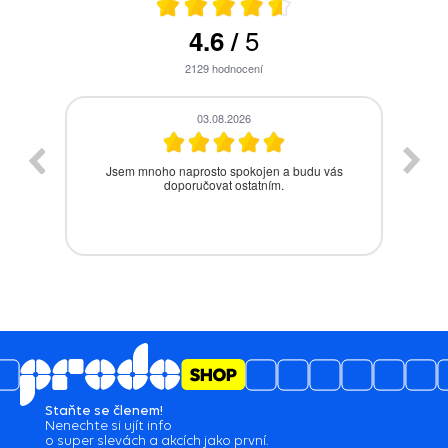
5
4.6
/
2129
hodnocení
28.07.2026
s
Bezproblémová komunikace, rychlé vyřešení
drobného problému.
Staňte se členem!
Nenechte si ujít info
o super slevách a akcích jako první.