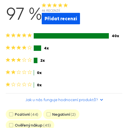
97 %
46 RECENZIÍ
Přidat recenzi
5
40x
hvězdiček>
4
4x
hviezdičky>
3
2x
hviezdičky>
2
0x
hviezdičky>
1
0x
hvězdička>
Jak u nás funguje hodnocení produktů?
Pozitivní
44
Negativní
2
Ověřený nákup
45