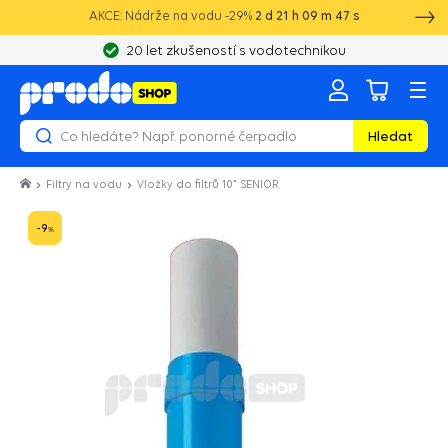
AKCE: Nádrže na vodu -29%
2
d
21
h
09
m
47
s
20 let zkušeností s vodotechnikou
Hledat
Filtry na vodu
Vložky do filtrů 10" SENIOR
-9
%