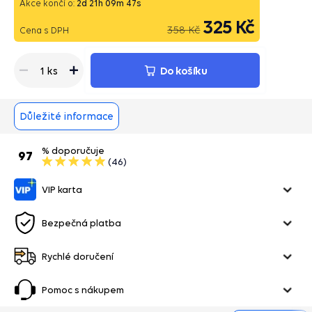
Akce končí o:
2
d
21
h
09
m
47
s
325 Kč
358 Kč
Cena s DPH
Do košíku
1 ks
Důležité informace
% doporučuje
97
(46)
VIP karta
Bezpečná platba
Rychlé doručení
Pomoc s nákupem