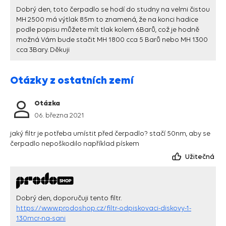
Dobrý den, toto čerpadlo se hodí do studny na velmi čistou
MH 2500 má výtlak 85m to znamená, že na konci hadice
podle popisu můžete mít tlak kolem 6Barů, což je hodně
možná Vám bude stačit MH 1800 cca 5 Barů nebo MH 1300
cca 3Bary. Děkuji
Otázky z ostatních zemí
Otázka
06. března 2021
jaký filtr je potřeba umístit před čerpadlo? stačí 50nm, aby se
čerpadlo nepoškodilo například pískem
Užitečná
Dobrý den, doporučuji tento filtr.
https://www.prodoshop.cz/filtr-odpiskovaci-diskovy-1-
130mcr-na-sani