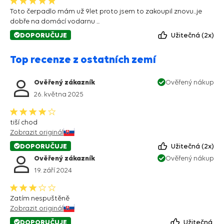
Toto čerpadlo mám už 9let proto jsem to zakoupil znovu...je
dobře na domácí vodarnu ...
DOPORUČUJE
Užitečná
2
Top recenze z ostatních zemí
Ověřený zákazník
Ověřený nákup
26. května 2025
tiší chod
Zobrazit originál
DOPORUČUJE
Užitečná
2
Ověřený zákazník
Ověřený nákup
19. září 2024
Zatím nespuštěně
Zobrazit originál
DOPORUČUJE
Užitečná