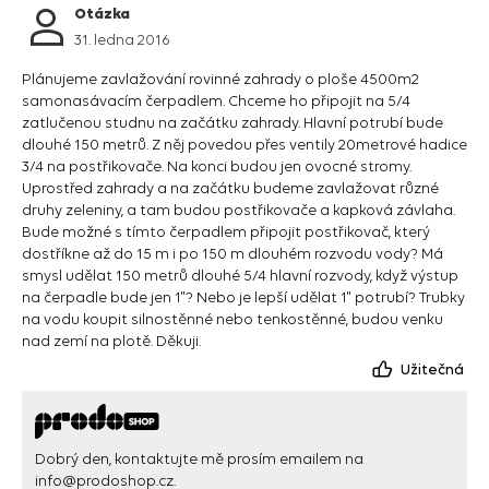
Otázka
31. ledna 2016
Plánujeme zavlažování rovinné zahrady o ploše 4500m2
samonasávacím čerpadlem. Chceme ho připojit na 5/4
zatlučenou studnu na začátku zahrady. Hlavní potrubí bude
dlouhé 150 metrů. Z něj povedou přes ventily 20metrové hadice
3/4 na postřikovače. Na konci budou jen ovocné stromy.
Uprostřed zahrady a na začátku budeme zavlažovat různé
druhy zeleniny, a tam budou postřikovače a kapková závlaha.
Bude možné s tímto čerpadlem připojit postřikovač, který
dostříkne až do 15 m i po 150 m dlouhém rozvodu vody? Má
smysl udělat 150 metrů dlouhé 5/4 hlavní rozvody, když výstup
na čerpadle bude jen 1"? Nebo je lepší udělat 1" potrubí? Trubky
na vodu koupit silnostěnné nebo tenkostěnné, budou venku
nad zemí na plotě. Děkuji.
Užitečná
Dobrý den, kontaktujte mě prosím emailem na
info@prodoshop.cz
.