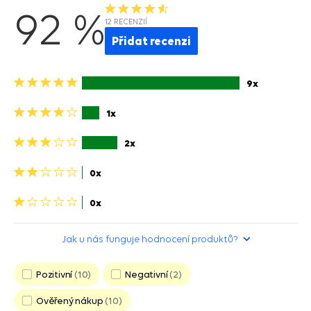
92 %
12 RECENZIÍ
Přidat recenzi
5
9x
hvězdiček>
4
1x
hviezdičky>
3
2x
hviezdičky>
2
0x
hviezdičky>
1
0x
hvězdička>
Jak u nás funguje hodnocení produktů?
Pozitivní
10
Negativní
2
Ověřený nákup
10