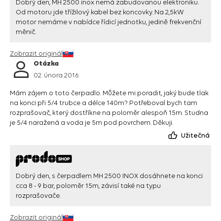
Dobrý den, MH 2500 inox nemá zabudovanou elektroniku.
Od motoru jde třížilový kabel bez koncovky. Na 2,5kW
motor nemáme v nabídce řídicí jednotku, jedině frekvenční
měnič.
Zobrazit originál
Otázka
02. února 2016
Mám zájem o toto čerpadlo. Můžete mi poradit, jaký bude tlak
na konci při 5/4 trubce a délce 140m? Potřeboval bych tam
rozprašovač, který dostříkne na poloměr alespoň 15m. Studna
je 5/4 naražená a voda je 5m pod povrchem. Děkuji.
Užitečná
Dobrý den, s čerpadlem MH 2500 INOX dosáhnete na konci
cca 8 - 9 bar, poloměr 15m, závisí také na typu
rozprašovače.
Zobrazit originál