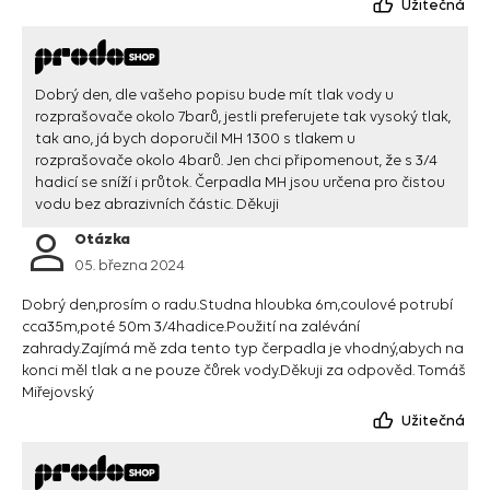
Užitečná
Dobrý den, dle vašeho popisu bude mít tlak vody u
rozprašovače okolo 7barů, jestli preferujete tak vysoký tlak,
tak ano, já bych doporučil MH 1300 s tlakem u
rozprašovače okolo 4barů. Jen chci připomenout, že s 3/4
hadicí se sníží i průtok. Čerpadla MH jsou určena pro čistou
vodu bez abrazivních částic. Děkuji
Otázka
05. března 2024
Dobrý den,prosím o radu.Studna hloubka 6m,coulové potrubí
cca35m,poté 50m 3/4hadice.Použití na zalévání
zahrady.Zajímá mě zda tento typ čerpadla je vhodný,abych na
konci měl tlak a ne pouze čůrek vody.Děkuji za odpověd. Tomáš
Miřejovský
Užitečná