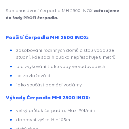
zařazujeme
Samonasávací čerpadlo MH 2500 INOX
do řady PROFI čerpadla.
Použití Čerpadla MHI 2500 INOX:
zásobování rodinných domů čistou vodou ze
studní, kde sací hloubka nepřesahuje 8 metrů
pro zvyšování tlaku vody ve vodovodech
na zavlažování
jako součást domácí vodárny
Výhody Čerpadla MHI 2500 INOX
:
velký průtok čerpadla, Max. 90l/min
dopravní výška H = 105m
tichý chod