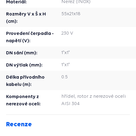
Materiál:
Nerez (INOX)
Rozměry V x Š x H
55x21x18
(cm):
Provedení čerpadla -
230 V
napětí (V):
DN sání (mm):
1"x1"
DN výtlak (mm):
1"x1"
Délka přívodního
0.5
kabelu (m):
Komponenty z
hřídel, rotor z nerezové oceli
nerezové oceli:
AISI 304
Recenze