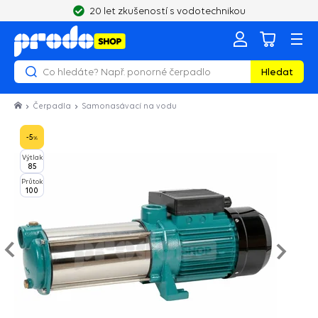
20 let zkušeností s vodotechnikou
Hledat
Čerpadla
Samonasávací na vodu
-5
%
Výtlak
85
Průtok
100
Následu
zí