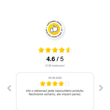
5
4.6
/
2135
hodnocení
08.08.2026
.
V pořádku všechny filtry