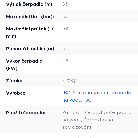
Výtlak čerpadla (m):
85
Maximální tlak (bar):
8,5
Maximální průtok (l /
100
min):
Ponorná hloubka (m):
8
Výkon čerpadla
2,5
(kW):
Záruka:
2 roky
Výrobce:
IBO
,
Samonasávací čerpadla
na vodu, IBO
Použití čerpadla:
Zahradní čerpadlo, Čerpadlo
na vodu, Čerpadlo na
zavlažování