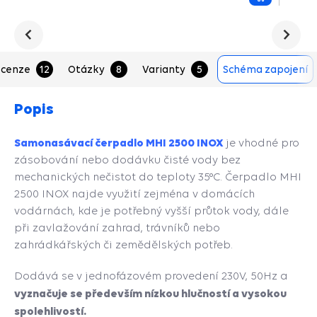
Přidat
do
košíku
Předchozí
Následu
cenze
12
Otázky
8
Varianty
5
Schéma zapojení
Popis
Samonasávací čerpadlo MHI 2500 INOX
je vhodné pro
zásobování nebo dodávku čisté vody bez
mechanických nečistot do teploty 35°C. Čerpadlo MHI
2500 INOX najde využití zejména v domácích
vodárnách, kde je potřebný vyšší průtok vody, dále
při zavlažování zahrad, trávníků nebo
zahrádkářských či zemědělských potřeb.
Dodává se v jednofázovém provedení 230V, 50Hz a
vyznačuje se především nízkou hlučností a vysokou
spolehlivostí.