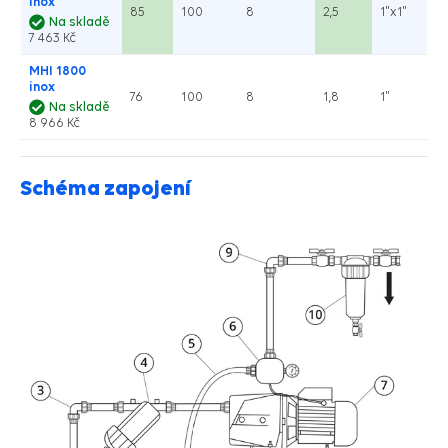
inox
85
100
8
2,5
1"x1"
Na skladě
7 463 Kč
MHI 1800
inox
76
100
8
1,8
1"
Na skladě
8 966 Kč
Schéma zapojení