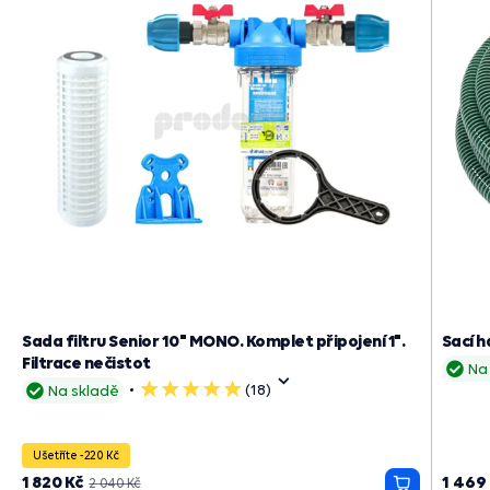
Sada filtru Senior 10" MONO. Komplet připojení 1".
Sací h
Filtrace nečistot
Na
(18)
Na skladě
5
hvězdiček
Ušetříte -220 Kč
1 820 Kč
1 469
2 040 Kč