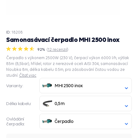
ID:
18208
Samonasávací čerpadlo MHI 2500 inox
92%
(
12
recenzií
)
Čerpadlo s výkonem 2500W (230 V), čerpací výkon 6000 l/h, výtlak
85m (8,5bar), hřídel, rotor z nerezové oceli AISI 304, samonasávací
hloubka 8m, délka kabelu 0.5m, pro zásobování čistou vodou ze
studní.
Čítať viac
MHI 2500 inox
Varianty:
0,5m
Délka kabelu:
Ovládání
Čerpadlo
čerpadla: