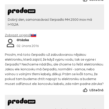
Dobrý den, samonasávací čerpadlo MH 2500 inox má
I=10,2A.
Zobrazit originál
Otázka
02. února 2016
Prosím, má toto čerpadlo už zabudovanou nějakou
elektroniku, která zajistí, že když vypnu vodu, tak se vypne i
čerpadlo? Nechceme nádržku, ale chceme to řešit elektronikou.
Jakou ele. koncovku má čerpadlo, normální - samce, nebo
volnou s volnými třemi kabely, děkuji. Ptám se kvůli tomu, že
pokud tam budeme chtít napojit tu elektroniku a budeme
muset odříznout ele. koncovku kabelu, zda nám padne záruka?
Užitečná