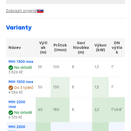
Zobrazit originál
Varianty
Výtl
Sací
DN
Průtok
Výkon
Název
ak
hloubka
výtla
(l/min)
(kW)
(m)
(m)
k
MHI 1300 inox
55
100
8
1,3
1"
Na skladě
3 826 Kč
MHI 1500 inox
50
130
8
1,5
1"
Do 3 týdnů
4 586 Kč
MHI 2200
inox
60
180
8
2,2
1"x5/4"
Na skladě
6 576 Kč
MHI 2500