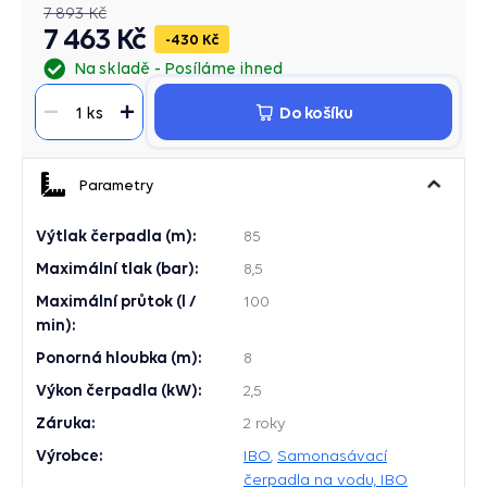
7 893 Kč
7 463 Kč
430 Kč
Na skladě
Posíláme ihned
Do košíku
1 ks
Parametry
Výtlak čerpadla (m):
85
Maximální tlak (bar):
8,5
Maximální průtok (l /
100
min):
Ponorná hloubka (m):
8
Výkon čerpadla (kW):
2,5
Záruka:
2 roky
Výrobce:
IBO
,
Samonasávací
čerpadla na vodu, IBO