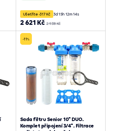
Ušetříte -317 Kč
3
d
15
h
12
m
13
s
2 621 Kč
2 938 Kč
-11
%
í
Sada filtru Senior 10" DUO.
Komplet připojení 3/4". Filtrace