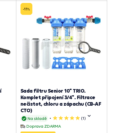
-11
%
í
Sada filtru Senior 10" TRIO.
Komplet připojení 3/4". Filtrace
nečistot, chloru a zápachu (CB-AF
CTO)
(1)
Na skladě
5
hvězdiček
Doprava ZDARMA