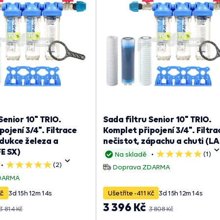
Senior 10" TRIO.
Sada filtru Senior 10" TRIO.
ojení 3/4". Filtrace
Komplet připojení 3/4". Filtra
edukce železa a
nečistot, zápachu a chuti (LA
E SX)
(1)
Na skladě
5
hvězdiček
(2)
5
Doprava ZDARMA
hvězdiček
DARMA
Kč
3
d
15
h
12
m
13
s
Ušetříte -411 Kč
3
d
15
h
12
m
13
s
3 396 Kč
3 814 Kč
3 808 Kč