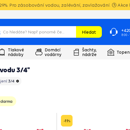
9%. Pro zásobování vodou, zalévání, zavlažování. 🕒 Akce 
+420
Hledat
8:00 -
Tlakové
Domácí
Šachty,
Topen
nádoby
vodárny
nádrže
 vodu 3/4"
jení:
3/4
zdarma
-11
%