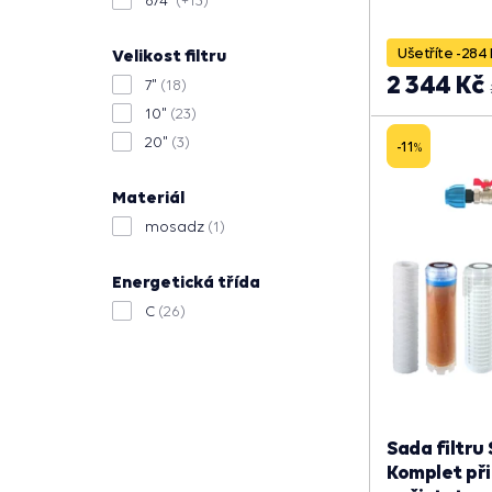
6/4"
(+13)
Ušetříte -284 
Velikost filtru
2 344 Kč
7"
(18)
10"
(23)
20"
(3)
-11
%
Materiál
mosadz
(1)
Energetická třída
C
(26)
Sada filtru 
Komplet přip