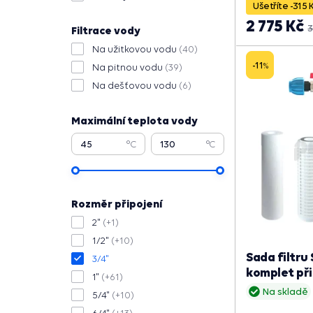
Ušetříte -315 
2 775 Kč
3
Filtrace vody
Na užitkovou vodu
(40)
-11
%
Na pitnou vodu
(39)
Na dešťovou vodu
(6)
Maximální teplota vody
°C
°C
Rozměr připojení
2"
(+1)
1/2"
(+10)
Sada filtru 
3/4"
komplet při
1"
(+61)
Na skladě
5/4"
(+10)