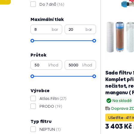
Do 7 dnů
(16)
Maximální tlak
bar
bar
Průtok
l/hod
l/hod
Sada filtru 
Komplet přip
nečistot, r
Výrobce
manganu ( F
Atlas Filtri
(27)
Na skladě
PRODO
(19)
Doprava Z
Ušetříte -411 
Typ filtru
3 403 Kč
NEPTUN
(1)