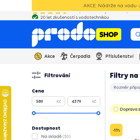
AKCE: Nádrže na vodu -2
20 let zkušeností s vodotechnikou
Akce
Čerpadla
Příslušenství
Filtry na
Filtrování
Rozměr připo
Cena
Kč
Kč
Doprava 
Dostupnost
-11
%
Na skladě
(30)