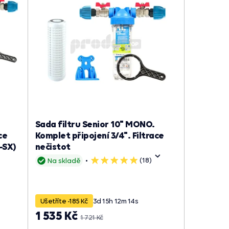
Sada filtru Senior 10" MONO.
ce
Komplet připojení 3/4". Filtrace
-SX)
nečistot
(18)
Na skladě
5
hvězdiček
Ušetříte -185 Kč
3
d
15
h
12
m
13
s
1 535 Kč
1 721 Kč