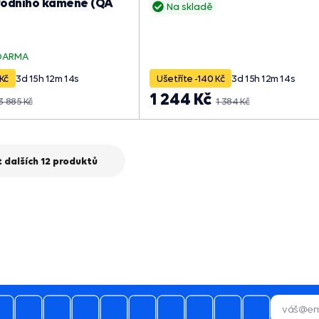
 vodního kamene (QA
Na skladě
DARMA
Kč
3
d
15
h
12
m
13
s
Ušetříte -140 Kč
3
d
15
h
12
m
13
s
1 244 Kč
3 885 Kč
1 384 Kč
 dalších 12 produktů
03.08.2026
 mnoho naprosto spokojen a budu
vás doporučovat ostatním.