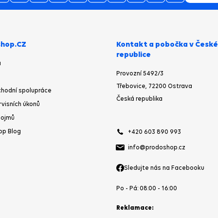
28.07.2026
zproblémová komunikace, rychlé
vyřešení drobného problému.
27.07.2026
vše v pořádku, cena i doručení
hop.CZ
Kontakt a pobočka v České
republice
a
Provozní 5492/3
Třebovice, 72200 Ostrava
26.07.2026
hodní spolupráce
Česká republika
rvisních úkonů
K vodárně mohl být i manuál.
pojmů
op Blog
+420 603 890 993