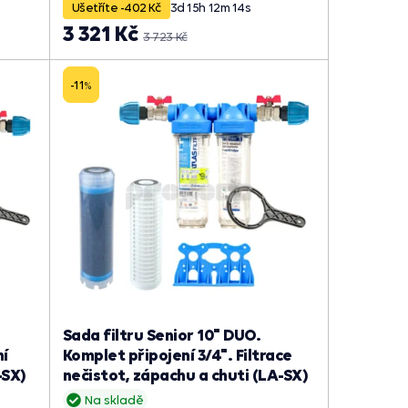
Ušetříte -402 Kč
3
d
15
h
12
m
13
s
3 321 Kč
3 723 Kč
-11
%
Sada filtru Senior 10" DUO.
ní
Komplet připojení 3/4". Filtrace
-SX)
nečistot, zápachu a chuti (LA-SX)
Na skladě