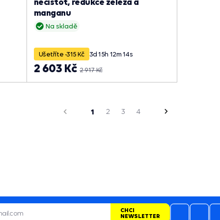
nečistot, redukce železa a
manganu
Na skladě
Ušetříte -315 Kč
3
d
15
h
12
m
13
s
2 603 Kč
2 917 Kč
strana
Předchozí
1
2
3
4
Následující
strana