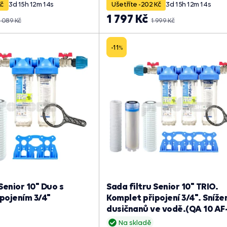
Kč
3
d
15
h
12
m
13
s
Ušetříte -202 Kč
3
d
15
h
12
m
13
s
1 797 Kč
 089 Kč
1 999 Kč
-11
%
Senior 10" Duo s
Sada filtru Senior 10" TRIO.
pojením 3/4"
Komplet připojení 3/4". Sníže
dusičnanů ve vodě.(QA 10 AF
Na skladě