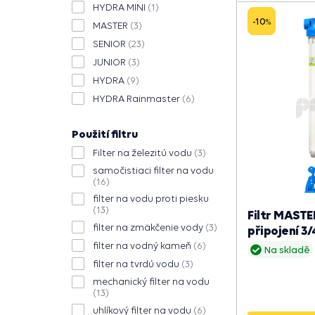
HYDRA MINI
(1)
-10
%
MASTER
(3)
SENIOR
(23)
JUNIOR
(3)
HYDRA
(9)
HYDRA Rainmaster
(6)
Použití filtru
Filter na železitú vodu
(3)
samočistiaci filter na vodu
(16)
filter na vodu proti piesku
(13)
Filtr MASTE
filter na zmäkčenie vody
(3)
připojení 3/
filter na vodný kameň
(6)
Na skladě
filter na tvrdú vodu
(3)
mechanický filter na vodu
(13)
uhlíkový filter na vodu
(6)