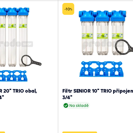
-10
%
R 20" TRIO obal,
Filtr SENIOR 10" TRIO připojen
4"
3/4"
Na skladě