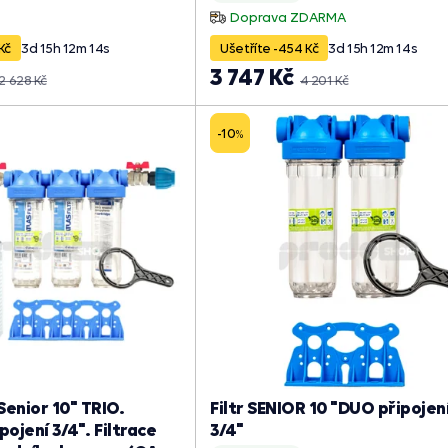
Doprava ZDARMA
Kč
3
d
15
h
12
m
13
s
Ušetříte -454 Kč
3
d
15
h
12
m
13
s
3 747 Kč
2 628 Kč
4 201 Kč
-10
%
Senior 10" TRIO.
Filtr SENIOR 10 "DUO připojen
ojení 3/4". Filtrace
3/4"