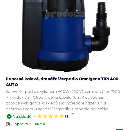
Ponorné kalové, drenážní čerpadlo Omnigena TIPI 400
AUTO
Kalové čerpadlo s výkonem 400W (230 V), čerpací výkon 7200
l/h, výtlak 8m (0,8bar), délka kabelu 10m, K odvodnění
zatopených garáží a sklepů, Na vyčerpání bazénu, Na
dešťovou vodu, Drenážní čerpadlo, Čerpadlo do jezírka.
(1)
Na skladě
5
hvězdiček
Doprava ZDARMA