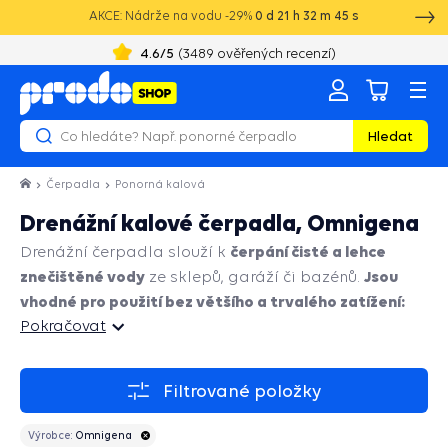
AKCE: Nádrže na vodu -29%
0
d
21
h
32
m
45
s
+420 603 890 993
8:00 - 16:00
4.6
/5
(
3489
ověřených recenzí)
Hledat
Čerpadla
Ponorná kalová
Drenážní kalové čerpadla, Omnigena
čerpání čisté a lehce
Drenážní čerpadla slouží k
znečištěné vody
Jsou
ze sklepů, garáží či bazénů.
vhodné pro použití bez většího a trvalého zatížení:
Pokračovat
Pokračovat
Filtrované položky
Výrobce:
Omnigena