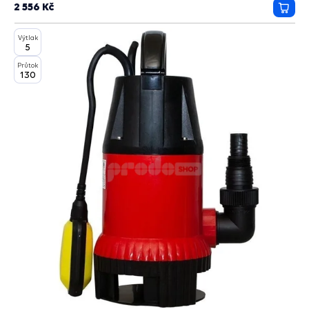
2 556 Kč
Přida
do
Výtlak
košík
5
Průtok
130