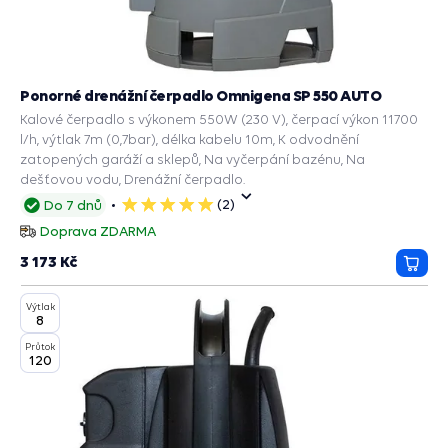
Ponorné drenážní čerpadlo Omnigena SP 550 AUTO
Kalové čerpadlo s výkonem 550W (230 V), čerpací výkon 11700
l/h, výtlak 7m (0,7bar), délka kabelu 10m, K odvodnění
zatopených garáží a sklepů, Na vyčerpání bazénu, Na
dešťovou vodu, Drenážní čerpadlo.
(2)
Do 7 dnů
5
hvězdiček
Doprava ZDARMA
3 173 Kč
Přida
do
Výtlak
košík
8
Průtok
120