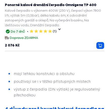
Ponorné kalové drenážní čerpadlo Omnigena TP 400
Kalové čerpadlo s výkonem 400W (230 V), čerpací výkon 7800
l/h, výtlak 5m (0,5bar), délka kabelu 6m, K odvodnění
zatopených garáží a sklepů, Na vyčerpání bazénu, Na
dešťovou vodu, Drenážní čerpadlo.
(1)
Do 7 dnů
5
hvězdiček
Doprava ZDARMA
2 076 Kč
Přida
do
košík
mají lehkou konstrukci a obsluhu
používají se i v těžko přístupných místech
výstup z čerpadla (DN výtlak) je regulovatelný
přechodkou
4 důvody proč koupit kalové čerpadla na