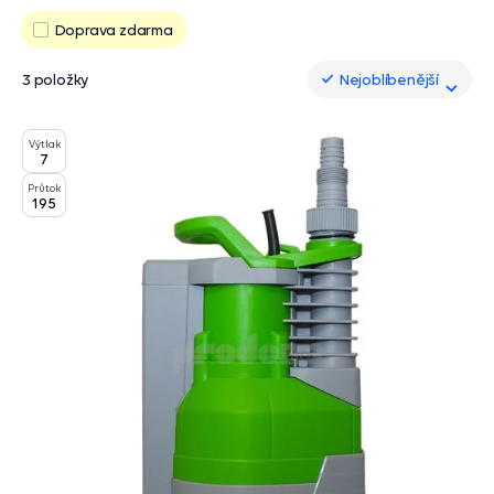
Doprava zdarma
3 položky
Nejoblíbenější
Nejoblíbenější
Výtlak
7
Průtok
195