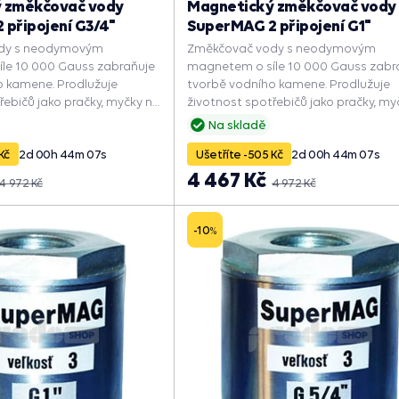
 změkčovač vody
Magnetický změkčovač vody
připojení G3/4"
SuperMAG 2 připojení G1"
dy s neodymovým
Změkčovač vody s neodymovým
le 10 000 Gauss zabraňuje
magnetem o síle 10 000 Gauss zabr
o kamene. Prodlužuje
tvorbě vodního kamene. Prodlužuje
řebičů jako pračky, myčky na
životnost spotřebičů jako pračky, my
ůtokové ohřívače. Zlepšuje
nádobí nebo průtokové ohřívače. Zl
Na skladě
ychluje ohřev vody a šetří
jejich výkon, zrychluje ohřev vody a še
Kč
2
d
00
h
44
m
06
s
Ušetříte -505 Kč
2
d
00
h
44
m
06
s
energii.
4 467 Kč
4 972 Kč
4 972 Kč
-10
%