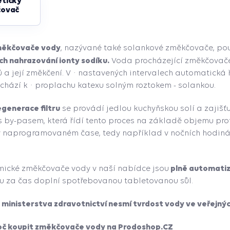
tický
ovač
měkčovače vody
, nazývané také solankové změkčovače, po
ich nahrazování ionty sodíku.
Voda procházející změkčovačem
 a její změkčení. V · nastavených intervalech automatická
chází k · proplachu katexu solným roztokem - solankou.
egenerace filtru
se provádí jedlou kuchyňskou solí a zajišť
 s by-pasem, která řídí tento proces na základě objemu prot
v naprogramovaném čase, tedy například v nočních hodinác
plně automati
mické změkčovače vody v naší nabídce jsou
u za čas doplní spotřebovanou tabletovanou sůl.
ministerstva zdravotnictví nesmí tvrdost vody ve veřejných
oč koupit změkčovače vody na Prodoshop.CZ