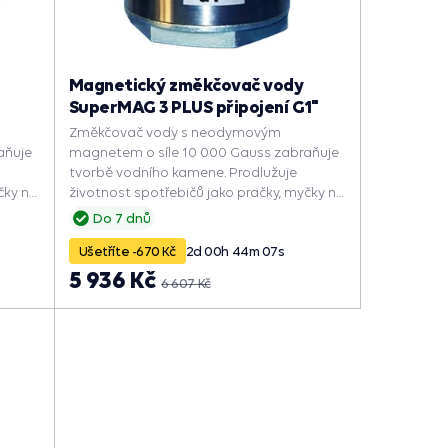
Magnetický změkčovač vody
SuperMAG 3 PLUS připojení G1"
Změkčovač vody s neodymovým
aňuje
magnetem o síle 10 000 Gauss zabraňuje
tvorbě vodního kamene. Prodlužuje
čky na
životnost spotřebičů jako pračky, myčky na
epšuje
nádobí nebo průtokové ohřívače. Zlepšuje
Do 7 dnů
tří
jejich výkon, zrychluje ohřev vody a šetří
Ušetříte -670 Kč
2
d
00
h
44
m
06
s
energii.
5 936 Kč
6 607 Kč