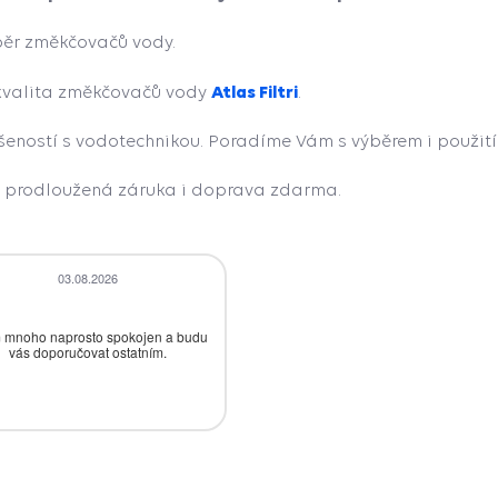
běr změkčovačů vody.
Atlas Filtri
valita změkčovačů vody
.
ušeností s vodotechnikou. Poradíme Vám s výběrem i použi
, prodloužená záruka i doprava zdarma.
03.08.2026
28.07.2026
 mnoho naprosto spokojen a budu
Bezproblémová komunikace, rychlé
vás doporučovat ostatním.
vyřešení drobného problému.