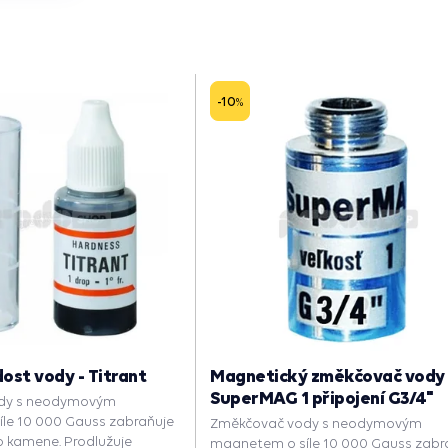
-10
%
dost vody - Titrant
Magnetický změkčovač vody
SuperMAG 1 připojení G3/4"
dy s neodymovým
le 10 000 Gauss zabraňuje
Změkčovač vody s neodymovým
o kamene. Prodlužuje
magnetem o síle 10 000 Gauss zabr