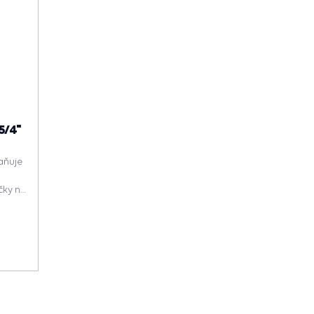
5/4"
aňuje
čky na
epšuje
tří