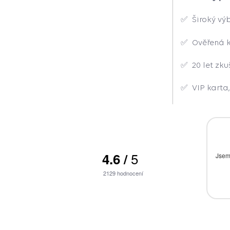
✅ Široký vý
✅ Ověřená k
✅ 20 let zk
✅ VIP karta
026
21.07.2026
5
4.6
/
valita i rychlost
rychlost, bezproblémovost
Jsem
ní
2129
hodnocení