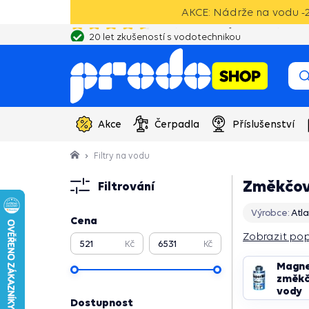
AKCE: Nádrže na vodu -2
20 let zkušeností s vodotechnikou
Akce
Čerpadla
Příslušenství
Filtry na vodu
Změkčova
Filtrování
Výrobce:
Atlas
Cena
Zobrazit pop
Kč
Kč
Zobrazit pop
Magne
změkč
vody
Dostupnost