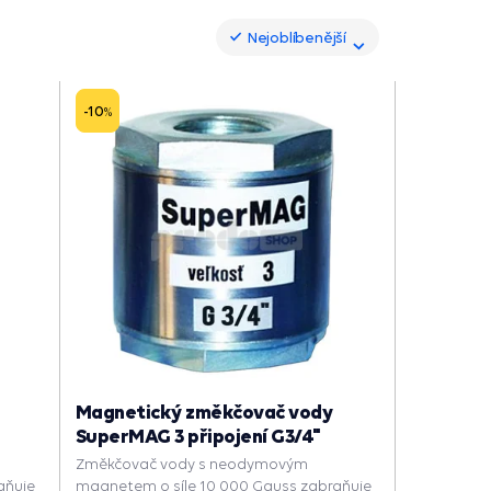
Nejoblíbenější
Nejoblíbenější
-10
%
Magnetický změkčovač vody
SuperMAG 3 připojení G3/4"
Změkčovač vody s neodymovým
aňuje
magnetem o síle 10 000 Gauss zabraňuje