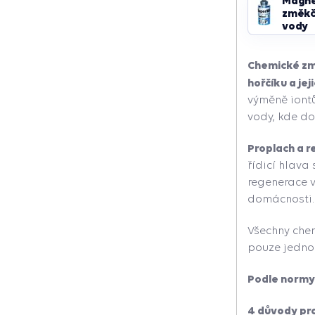
Magne
změkč
vody
Chemické z
hořčíku a jej
výměně iontů
vody, kde do
Proplach a r
řídicí hlava
regenerace 
domácnosti.
Všechny che
pouze jedno
Podle normy 
4 důvody pr