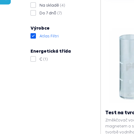
Na skladě
(4)
Do 7 dnů
(7)
Výrobce
Atlas Filtri
Energetická třída
C
(1)
Test na tvr
Změkčovač vo
magnetem o sí
tvorbě vodníh