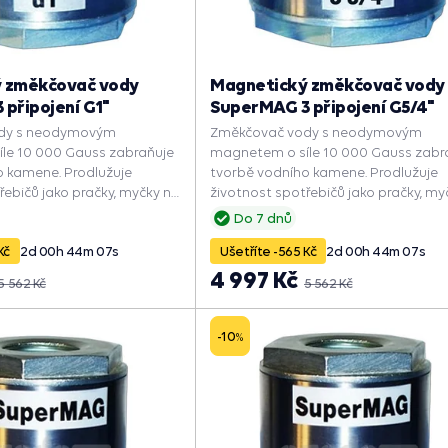
 změkčovač vody
Magnetický změkčovač vody
připojení G1"
SuperMAG 3 připojení G5/4"
dy s neodymovým
Změkčovač vody s neodymovým
le 10 000 Gauss zabraňuje
magnetem o síle 10 000 Gauss zabr
o kamene. Prodlužuje
tvorbě vodního kamene. Prodlužuje
řebičů jako pračky, myčky na
životnost spotřebičů jako pračky, my
ůtokové ohřívače. Zlepšuje
nádobí nebo průtokové ohřívače. Zl
Do 7 dnů
ychluje ohřev vody a šetří
jejich výkon, zrychluje ohřev vody a še
Kč
2
d
00
h
44
m
06
s
Ušetříte -565 Kč
2
d
00
h
44
m
06
s
energii.
4 997 Kč
5 562 Kč
5 562 Kč
-10
%