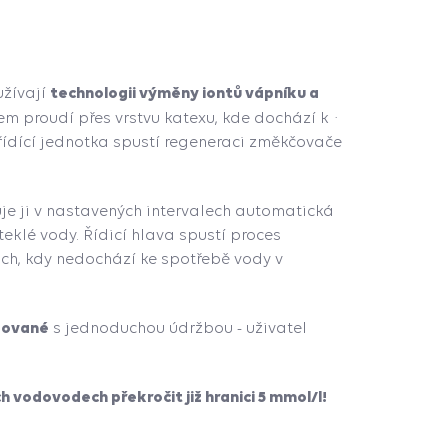
technologii výměny iontů vápníku a
užívají
 proudí přes vrstvu katexu, kde dochází k ·
 řídící jednotka spustí regeneraci změkčovače
uje ji v nastavených intervalech automatická
eklé vody. Řídicí hlava spustí proces
h, kdy nedochází ke spotřebě vody v
zované
s jednoduchou údržbou - uživatel
 vodovodech překročit již hranici 5 mmol/l!