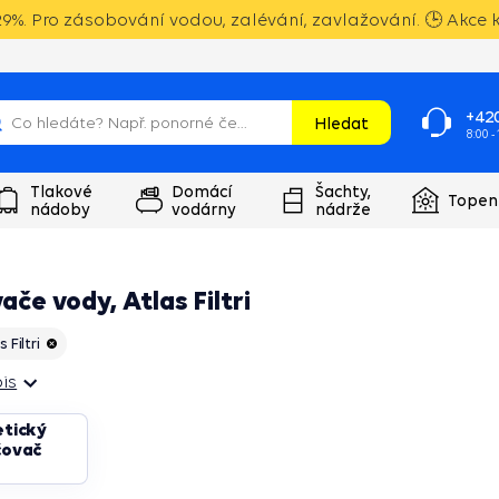
9%. Pro zásobování vodou, zalévání, zavlažování. 🕒 Akce k
+420
Hledat
8:00 -
Tlakové
Domácí
Šachty,
Topen
nádoby
vodárny
nádrže
če vody, Atlas Filtri
 Filtri
is
is
tický
ovač