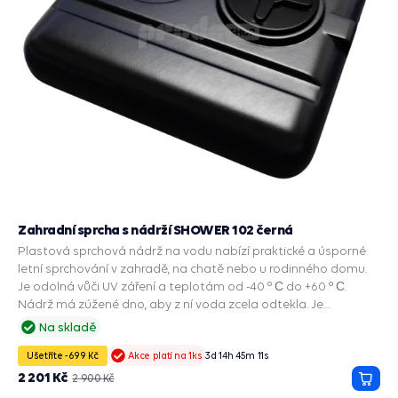
Zahradní sprcha s nádrží SHOWER 102 černá
Plastová sprchová nádrž na vodu nabízí praktické a úsporné
letní sprchování v zahradě, na chatě nebo u rodinného domu.
Je odolná vůči UV záření a teplotám od -40 ° С do +60 ° С.
Nádrž má zúžené dno, aby z ní voda zcela odtekla. Je
dodávána se sprchou.
Na skladě
Ušetříte -699 Kč
3
d
14
h
45
m
10
s
Akce platí na 1ks
2 201 Kč
2 900 Kč
Přida