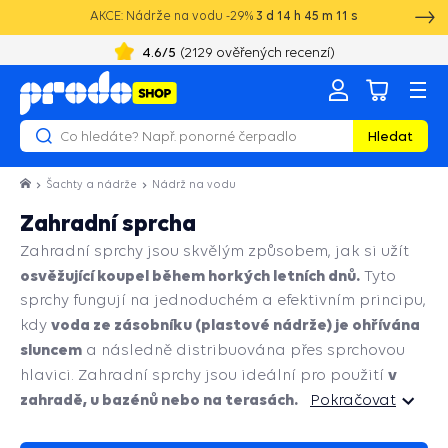
AKCE: Nádrže na vodu -29%
3
d
14
h
45
m
10
s
4.6
/5
(
2129
ověřených recenzí)
Hledat
Šachty a nádrže
Nádrž na vodu
Zahradní sprcha
Zahradní sprchy jsou skvělým způsobem, jak si užít
osvěžující koupel během horkých letních dnů.
Tyto
sprchy fungují na jednoduchém a efektivním principu,
voda ze zásobníku (plastové nádrže) je ohřívána
kdy
sluncem
a následně distribuována přes sprchovou
v
hlavici. Zahradní sprchy jsou ideální pro použití
zahradě, u bazénů nebo na terasách.
Pokračovat
Pokračovat