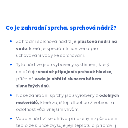
do
košík
Co je zahradní sprcha, sprchová nádrž?
plastová nádrž na
Zahradní sprchová nádrž je
vodu
, která je speciálně navržena pro
uchovávání vody ke sprchování.
Tyto nádrže jsou vybaveny systémem, který
snadné připojení sprchové hlavice
umožňuje
,
voda je ohřátá sluncem během
přičemž
slunečných dnů.
odolných
Naše zahradní sprchy jsou vyrobeny z
materiálů,
které zajišťují dlouhou životnost a
odolnost vůči vnějším vlivům.
Voda v nádrži se ohřívá přirozeným způsobem -
teplo ze slunce zvyšuje její teplotu a připraví ji