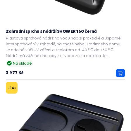
Zahradní sprcha s nádrží SHOWER 160 černá
Plastová sprchová nádrž na vodu nabízí praktické a úsporné
letní sprchování v zahradě, na chatě nebo u rodinného domu.
Je odolná vůči UV záření a teplotám od -40 ° С do +60 ° С.
Nádrž má zúžené dno, aby z ní voda zcela odtekla. Je
dodávána se sprchou.
Na skladě
3 977 Kč
Přida
do
košík
-24
%