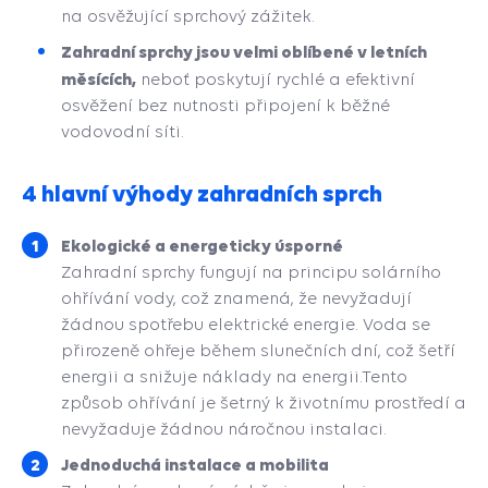
na osvěžující sprchový zážitek.
Zahradní sprchy jsou velmi oblíbené v letních
měsících,
neboť poskytují rychlé a efektivní
osvěžení bez nutnosti připojení k běžné
vodovodní síti.
4 hlavní výhody zahradních sprch
Ekologické a energeticky úsporné
Zahradní sprchy fungují na principu solárního
ohřívání vody, což znamená, že nevyžadují
žádnou spotřebu elektrické energie. Voda se
přirozeně ohřeje během slunečních dní, což šetří
energii a snižuje náklady na energii.
Tento
způsob ohřívání je šetrný k životnímu prostředí a
nevyžaduje žádnou náročnou instalaci.
Jednoduchá instalace a mobilita