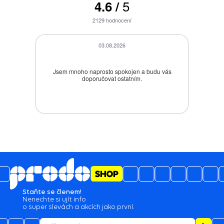
5
4.6
/
2129
hodnocení
03.08.2026
Jsem mnoho naprosto spokojen a budu vás
Be
doporučovat ostatním.