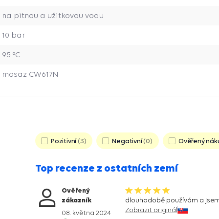
na pitnou a užitkovou vodu
10 bar
95 °C
mosaz CW617N
Pozitivní
3
Negativní
0
Ověřený nák
Top recenze z ostatních zemí
Ověřený
zákazník
dlouhodobě používám a jsem
Zobrazit originál
08. května 2024