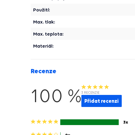
Použití:
Max. tlak:
Max. teplota:
Materiál:
Recenze
100 %
3 RECENZIE
Přidat recenzi
5
3x
hvězdiček>
4