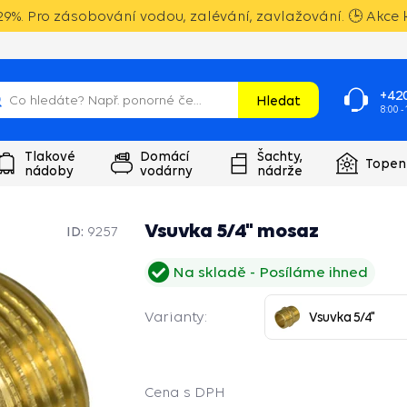
9%. Pro zásobování vodou, zalévání, zavlažování. 🕒 Akce k
+420
Hledat
8:00 -
Tlakové
Domácí
Šachty,
Topen
nádoby
vodárny
nádrže
Vsuvka 5/4" mosaz
ID:
9257
Na skladě
Posíláme ihned
Varianty:
Vsuvka 5/4"
Cena s DPH