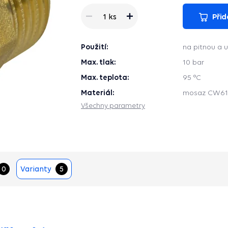
Přid
1 ks
Použití:
na pitnou a 
Max. tlak:
10 bar
Max. teplota:
95 °C
Materiál:
mosaz CW61
Všechny parametry
0
Varianty
5