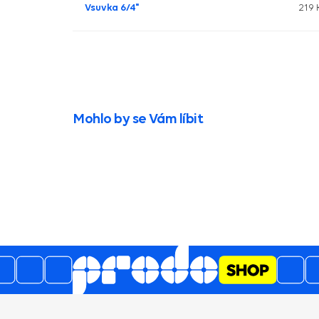
Vsuvka 6/4"
219 
Mohlo by se Vám líbit
026
21.07.2026
5
4.6
/
valita i rychlost
rychlost, bezproblémovost
Jsem
ní
2129
hodnocení