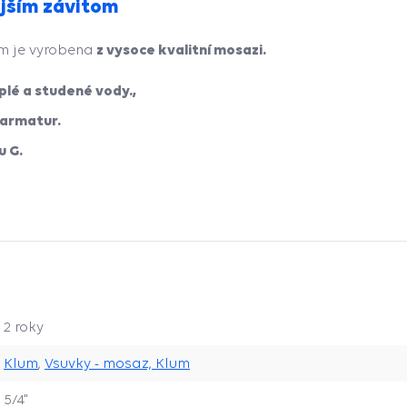
jším závitom
z vysoce kvalitní mosazi.
m je vyrobena
plé a studené vody.,
 armatur.
u G.
2 roky
Klum
,
Vsuvky - mosaz, Klum
5/4"