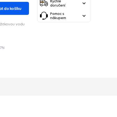
Rychlé
doručení
at do košíku
Pomoc s
nákupem
užitkovou vodu
7N