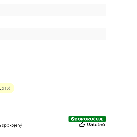
up
3
DOPORUČUJE
Užitečná
 spokojený.