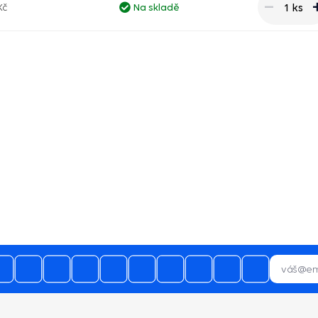
1 ks
Kč
Na skladě
03.08.2026
28.07.2026
 mnoho naprosto spokojen a budu
Bezproblémová komunikace, rychlé
vás doporučovat ostatním.
vyřešení drobného problému.