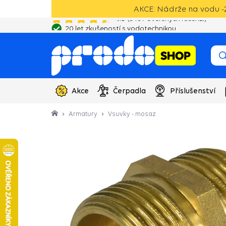
AKCE: Nádrže na vodu -2
20 let zkušeností s vodotechnikou
Akce
Čerpadla
Příslušenství
Armatury
Vsuvky - mosaz