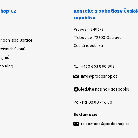
hop.CZ
Kontakt a pobočka v České
republice
a
Provozní 5492/3
Třebovice, 72200 Ostrava
hodní spolupráce
Česká republika
rvisních úkonů
pojmů
op Blog
+420 603 890 993
info@prodoshop.cz