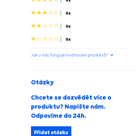
0x
hviezdičky>
3
0x
hviezdičky>
2
0x
hviezdičky>
1
0x
hvězdička>
Jak u nás funguje hodnocení produktů?
Otázky
Chcete se dozvědět více o
produktu? Napište nám.
Odpovíme do 24h.
Přidat otázku