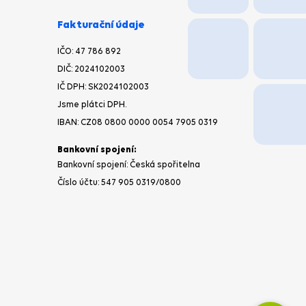
CHCI
NEWSLETTER
Fakturační údaje
IČO:
47 786 892
DIČ:
2024102003
IČ DPH: SK2024102003
Jsme plátci DPH.
IBAN:
CZ08 0800 0000 0054 7905 0319
Bankovní spojení:
Bankovní spojení: Česká spořitelna
Číslo účtu:
547 905 0319
/0800