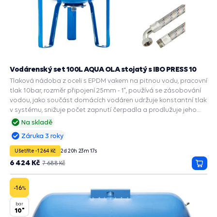
Vodárenský set 100L AQUA OLA stojatý s IBO PRESS 10
Tlaková nádoba z oceli s EPDM vakem na pitnou vodu, pracovní
tlak 10bar, rozměr připojení 25mm - 1", používá se zásobování
vodou, jako součást domácích vodáren udržuje konstantní tlak
v systému, snižuje počet zapnutí čerpadla a prodlužuje jeho
životnost, zabudované příslušenství a ochranné funkce: PRESS
Na skladě
CONTROL na čerpadla, Automatický restart suchoběhu,
Záruka 3 roky
Manometr, Ochrana chodu na sucho, Ochrana proti přetížení,
Ochrana proti vodnímu rázu.
Ušetříte -1 264 Kč
2
d
20
h
23
m
16
s
6 424 Kč
7 688 Kč
Přida
do
košík
-16
%
bar
10"