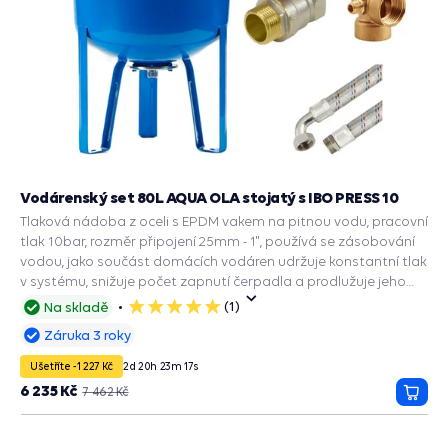
Vodárenský set 80L AQUA OLA stojatý s IBO PRESS 10
Tlaková nádoba z oceli s EPDM vakem na pitnou vodu, pracovní
tlak 10bar, rozměr připojení 25mm - 1", používá se zásobování
vodou, jako součást domácích vodáren udržuje konstantní tlak
v systému, snižuje počet zapnutí čerpadla a prodlužuje jeho
životnost, zabudované příslušenství a ochranné funkce: PRESS
(1)
Na skladě
5
CONTROL na čerpadla, Automatický restart suchoběhu,
hvězdiček
Záruka 3 roky
Manometr, Ochrana chodu na sucho, Ochrana proti přetížení,
Ochrana proti vodnímu rázu.
Ušetříte -1 227 Kč
2
d
20
h
23
m
16
s
6 235 Kč
7 462 Kč
Přida
do
košík