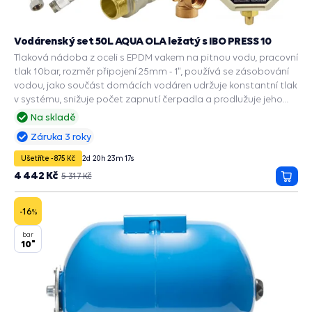
Vodárenský set 50L AQUA OLA ležatý s IBO PRESS 10
Tlaková nádoba z oceli s EPDM vakem na pitnou vodu, pracovní
tlak 10bar, rozměr připojení 25mm - 1", používá se zásobování
vodou, jako součást domácích vodáren udržuje konstantní tlak
v systému, snižuje počet zapnutí čerpadla a prodlužuje jeho
životnost, zabudované příslušenství a ochranné funkce: PRESS
Na skladě
CONTROL na čerpadla, Automatický restart suchoběhu,
Záruka 3 roky
Manometr, Ochrana chodu na sucho, Ochrana proti přetížení,
Ochrana proti vodnímu rázu.
Ušetříte -875 Kč
2
d
20
h
23
m
16
s
4 442 Kč
5 317 Kč
Přida
do
košík
-16
%
bar
10"