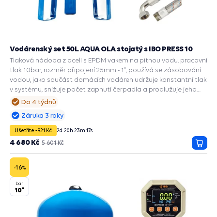
Vodárenský set 50L AQUA OLA stojatý s IBO PRESS 10
Tlaková nádoba z oceli s EPDM vakem na pitnou vodu, pracovní
tlak 10bar, rozměr připojení 25mm - 1", používá se zásobování
vodou, jako součást domácích vodáren udržuje konstantní tlak
v systému, snižuje počet zapnutí čerpadla a prodlužuje jeho
životnost, zabudované příslušenství a ochranné funkce: PRESS
Do 4 týdnů
CONTROL na čerpadla, Automatický restart suchoběhu,
Záruka 3 roky
Manometr, Ochrana chodu na sucho, Ochrana proti přetížení,
Ochrana proti vodnímu rázu.
Ušetříte -921 Kč
2
d
20
h
23
m
16
s
4 680 Kč
5 601 Kč
Přida
do
košík
-16
%
bar
10"