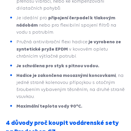
přenosu vibrací, nebo ke kompenzování
dilatačních pohybů.
připojení čerpadel k tlakovým
Je ideální pro
nádobám
nebo pro flexibilní spojení filtrů na
vodu s potrubím.
je vyrobeno ze
Pružná antivibrační flexi hadice
syntetické pryže EPDM
v kovovém opletu
chránícím výtlačné potrubí.
Je schválena pro styk s pitnou vodou.
Hadice je zakončena mosaznými koncovkami
, na
jedné straně kolenovou přípojkou s otočným
šroubením vybaveným těsněním, na druhé straně
vsuvkou.
Maximální teplota vody 90°C.
4 důvody proč koupit vodárenské sety