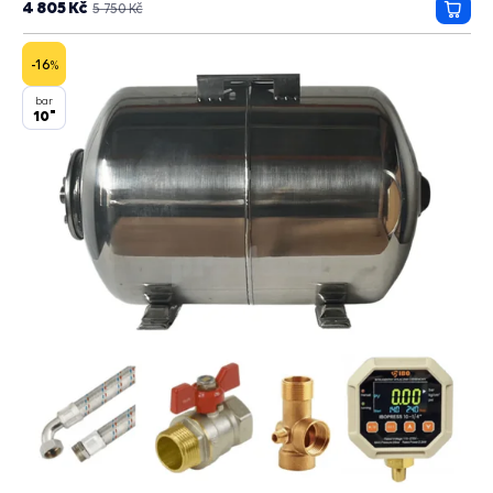
4 805 Kč
5 750 Kč
Přida
do
košík
-16
%
bar
10"