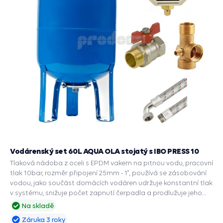
Vodárenský set 60L AQUA OLA stojatý s IBO PRESS 10
Tlaková nádoba z oceli s EPDM vakem na pitnou vodu, pracovní
tlak 10bar, rozměr připojení 25mm - 1", používá se zásobování
vodou, jako součást domácích vodáren udržuje konstantní tlak
v systému, snižuje počet zapnutí čerpadla a prodlužuje jeho
životnost, zabudované příslušenství a ochranné funkce: PRESS
Na skladě
CONTROL na čerpadla, Automatický restart suchoběhu,
Záruka 3 roky
Manometr, Ochrana chodu na sucho, Ochrana proti přetížení,