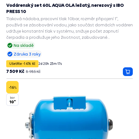
Vodárenský set 60L AQUA OLA ležatý, nerezový s IBO
PRESS 10
Tlaková nádoba, pracovní tlak 10bar, rozměr připojení 1",
používá se zásobování vodou, jako součást domácích vodáren
udržuje konstantní tlak v systému, snižuje počet zapnutí
čerpadla a prodlužuje jeho životnost, zabudované
příslušenství a ochranné funkce: PRESS CONTROL na čerpadla,
Na skladě
Automatický restart suchoběhu, Manometr, Ochrana chodu na
Záruka 3 roky
sucho, Ochrana proti přetížení, Ochrana proti vodnímu rázu.
Ušetříte -1 476 Kč
2
d
20
h
23
m
16
s
7 509 Kč
8 985 Kč
Přida
do
košík
-16
%
bar
10"