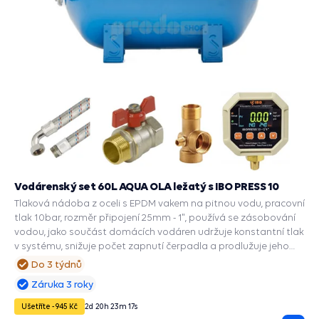
Vodárenský set 60L AQUA OLA ležatý s IBO PRESS 10
Tlaková nádoba z oceli s EPDM vakem na pitnou vodu, pracovní
tlak 10bar, rozměr připojení 25mm - 1", používá se zásobování
vodou, jako součást domácích vodáren udržuje konstantní tlak
v systému, snižuje počet zapnutí čerpadla a prodlužuje jeho
životnost, zabudované příslušenství a ochranné funkce: PRESS
Do 3 týdnů
CONTROL na čerpadla, Automatický restart suchoběhu,
Záruka 3 roky
Manometr, Ochrana chodu na sucho, Ochrana proti přetížení,
Ochrana proti vodnímu rázu.
Ušetříte -945 Kč
2
d
20
h
23
m
16
s