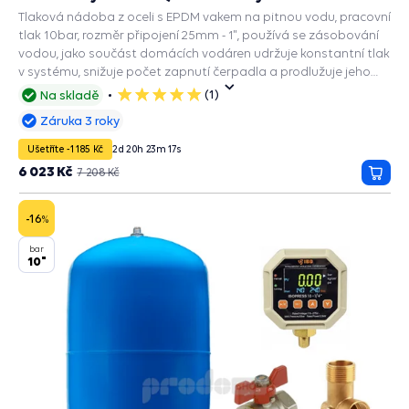
Tlaková nádoba z oceli s EPDM vakem na pitnou vodu, pracovní
tlak 10bar, rozměr připojení 25mm - 1", používá se zásobování
vodou, jako součást domácích vodáren udržuje konstantní tlak
v systému, snižuje počet zapnutí čerpadla a prodlužuje jeho
životnost, zabudované příslušenství a ochranné funkce: PRESS
(1)
Na skladě
5
CONTROL na čerpadla, Automatický restart suchoběhu,
hvězdiček
Záruka 3 roky
Manometr, Ochrana chodu na sucho, Ochrana proti přetížení,
Ochrana proti vodnímu rázu.
Ušetříte -1 185 Kč
2
d
20
h
23
m
16
s
6 023 Kč
7 208 Kč
Přida
do
košík
-16
%
bar
10"