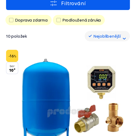
Filtrování
Doprava zdarma
Prodloužená záruka
10 položek
Nejoblíbenější
Nejoblíbenější
-16
%
bar
10"