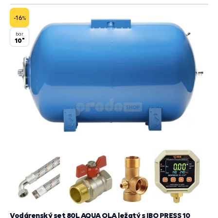
do
košík
-16
%
bar
10"
Vodárenský set 80L AQUA OLA ležatý s IBO PRESS 10