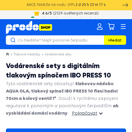
AKCE: Nádrže na vodu -29%
2
d
20
h
23
m
16
s
20 let zkušeností s vodotechnikou
Hledat
Tlakové nádoby
Vodárenské sety
Vodárenské sety s digitálním
tlakovým spínačem IBO PRESS 10
tlakovou nádobu
Tyto vodárenské sety obsahují
AQUA OLA, tlakový spínač IBO PRESS 10 flexi hadici
70cm a kulový ventil 1"
. Slouží k rychlému zapojení
ak
regulace k ponorným a povrchovým čerpadlům
vyskládání domácí vodárny
.
Pokračovat
Pokračovat