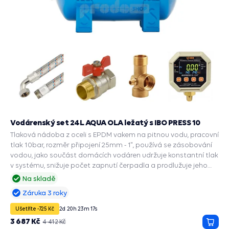
Vodárenský set 24L AQUA OLA ležatý s IBO PRESS 10
Tlaková nádoba z oceli s EPDM vakem na pitnou vodu, pracovní
tlak 10bar, rozměr připojení 25mm - 1", používá se zásobování
vodou, jako součást domácích vodáren udržuje konstantní tlak
v systému, snižuje počet zapnutí čerpadla a prodlužuje jeho
životnost, zabudované příslušenství a ochranné funkce: PRESS
Na skladě
CONTROL na čerpadla, Automatický restart suchoběhu,
Záruka 3 roky
Manometr, Ochrana chodu na sucho, Ochrana proti přetížení,
Ochrana proti vodnímu rázu.
Ušetříte -725 Kč
2
d
20
h
23
m
16
s
3 687 Kč
4 412 Kč
Přida