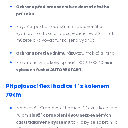
Ochrana před provozem bez dostatečného
průtoku
když čerpadlo nedosáhne nastaveného
vypínacího tlaku a pracuje déle než 30 minut,
můžete aktivovat funkci jeho vypnutí
Ochrana proti vodnímu rázu
-tzv. měkká slitina
není
Elektronický tlakový spínač IBOPRESS 10
vybaven funkcí AUTORESTART.
Připojovací flexi hadice 1" s kolenem
70cm
Nerezová připojovací hadice 1" flexi s kolenem
slouží k propojení dvou nezpevněných
70 cm
částí tlakového systému
tak, aby se zabránilo