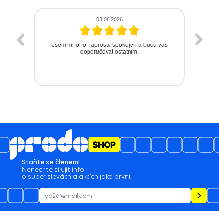
28.07.2026
vás
Bezproblémová komunikace, rychlé vyřešení
drobného problému.
Staňte se členem!
Nenechte si ujít info
o super slevách a akcích jako první.