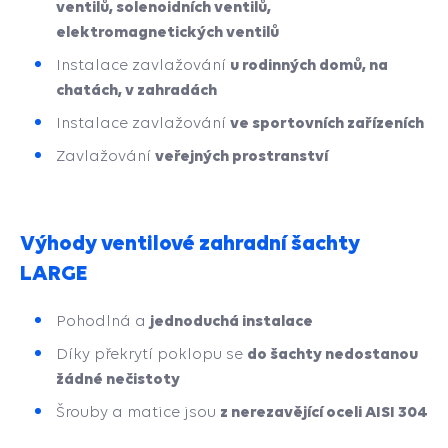
ventilů, solenoidních ventilů,
elektromagnetických ventilů
u rodinných domů, na
Instalace zavlažování
chatách, v zahradách
ve sportovních zařízeních
Instalace zavlažování
veřejných prostranství
Zavlažování
Výhody ventilové zahradní šachty
LARGE
jednoduchá instalace
Pohodlná a
do šachty nedostanou
Díky překrytí poklopu se
žádné nečistoty
z nerezavějící oceli AISI 304
Šrouby a matice jsou