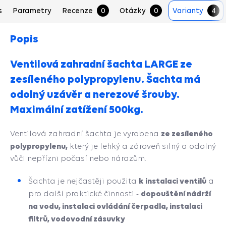
s
Parametry
Recenze
0
Otázky
0
Varianty
4
Popis
Ventilová zahradní šachta LARGE ze
zesíleného polypropylenu. Šachta má
odolný uzávěr a nerezové šrouby.
Maximální zatížení 500kg.
ze zesíleného
Ventilová zahradní šachta je vyrobena
polypropylenu,
který je lehký a zároveň silný a odolný
vůči nepřízni počasí nebo nárazům.
k instalaci ventilů
Šachta je nejčastěji použita
a
dopouštění nádrží
pro další praktické činnosti -
na vodu, instalaci ovládání čerpadla, instalaci
filtrů, vodovodní zásuvky