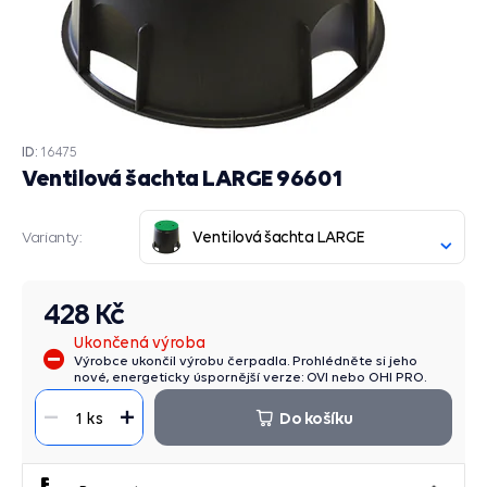
ID:
16475
Ventilová šachta LARGE 96601
Ventilová šachta LARGE
Varianty:
428 Kč
Ukončená výroba
Výrobce ukončil výrobu čerpadla. Prohlédněte si jeho
nové, energeticky úspornější verze: OVI nebo OHI PRO.
Do košíku
1 ks