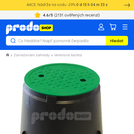
AKCE: Nádrže na vodu -29%
0
d
15
h
04
m
32
s
4.6
/5
(
2131
ověřených recenzí)
20 let zkušeností s vodotechnikou
Hledat
Zavlažování zahrady
Ventilová šachta