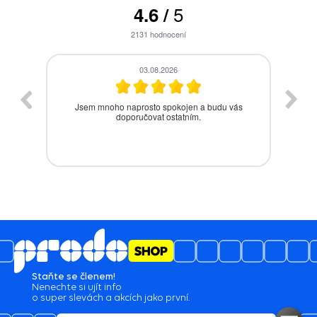
5
4.6
/
2131
hodnocení
28.07.2026
 budu vás
Bezproblémová komunikace, rychlé vyřešení
drobného problému.
Staňte se členem!
Nenechte si ujít info
o super slevách a akcích jako první.