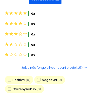
5
0x
hvězdiček>
4
0x
hviezdičky>
3
0x
hviezdičky>
2
0x
hviezdičky>
1
0x
hvězdička>
Jak u nás funguje hodnocení produktů?
Pozitivní
0
Negativní
0
Ověřený nákup
0