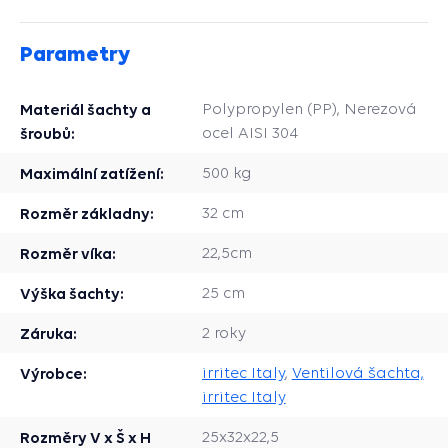
Parametry
Materiál šachty a
Polypropylen (PP), Nerezová
šroubů:
ocel AISI 304
Maximální zatížení:
500 kg
Rozměr základny:
32 cm
Rozměr víka:
22,5cm
Výška šachty:
25 cm
Záruka:
2 roky
Výrobce:
irritec Italy
,
Ventilová šachta,
irritec Italy
Rozměry V x Š x H
25x32x22,5