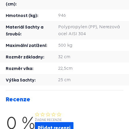
(cm):
Hmotnost (kg):
946
Materiál šachty a
Polypropylen (PP), Nerezová
šroubů:
ocel AISI 304
Maximální zatížení:
500 kg
Rozměr základny:
32 cm
Rozměr víka:
22,5cm
Výška šachty:
25 cm
Recenze
0 %
ŽIADNE RECENZIE
Přidat recenzi