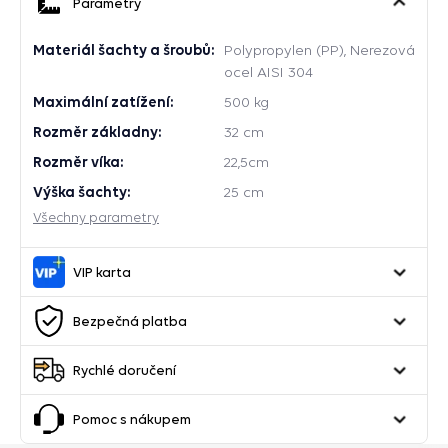
Parametry
Materiál šachty a šroubů:
Polypropylen (PP), Nerezová
ocel AISI 304
Maximální zatížení:
500 kg
Rozměr základny:
32 cm
Rozměr víka:
22,5cm
Výška šachty:
25 cm
Všechny parametry
VIP karta
Bezpečná platba
Rychlé doručení
Pomoc s nákupem