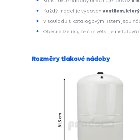
v i
Konstrukce nádoby umožňuje provoz
ventilem, který
Každý model je vybaven
V souladu s katalogovým listem jsou n
Obecně lze říci, že čím větší je instalo
Rozměry tlakové nádoby