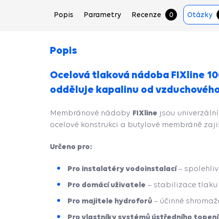
Popis
Parametry
Recenze
0
Otázky
Popis
Ocelová tlaková nádoba FIXline 
odděluje kapalinu od vzduchového 
FIXline
Membránové nádoby
jsou univerzální
ocelové konstrukci a butylové membráně zajiš
Určeno pro:
Pro instalatéry vodoinstalací
– spolehli
Pro domácí uživatele
– stabilizace tlaku
Pro majitele hydroforů
– účinné shromaž
Pro vlastníky systémů ústředního topení