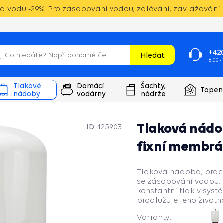
 vodu -29%. Pro zásobování vodou, zalévání, zavlažování. 
+420
Hledat
8:00 -
Tlakové
Domácí
Šachty,
Topen
nádoby
vodárny
nádrže
Tlaková nádob
ID:
125903
fixní membr
Tlaková nádoba, pracov
se zásobování vodou, 
konstantní tlak v syst
prodlužuje jeho životn
Varianty: