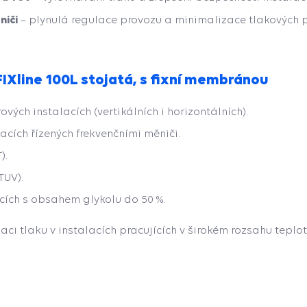
niči
– plynulá regulace provozu a minimalizace tlakových p
FIXline 100L stojatá, s fixní membránou
ých instalacích (vertikálních i horizontálních).
cích řízených frekvenčními měniči.
).
TUV).
acích s obsahem glykolu do 50 %.
zaci tlaku v instalacích pracujících v širokém rozsahu teplot