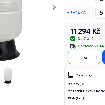
Následující
5
+ ZÁRUKA
11 294 Kč
Do 7 dnů
Doprava ZDA
1 ks
Parametry
Objem (l):
Materiál tlakové nádo
Tlak (bar):