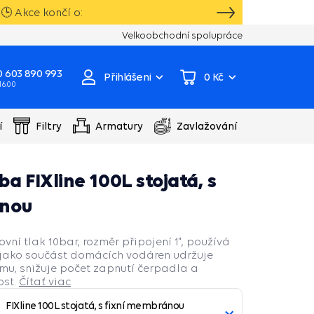
🕒 Akce končí o:
VIP karta, extra záruka dárky k vybraným
Velkoobchodní spolupráce
 603 890 993
Přihlášení
0 Kč
 16:00
í
Filtry
Armatury
Zavlažování
a FIXline 100L stojatá, s
ánou
ní tlak 10bar, rozměr připojení 1", používá
jako součást domácích vodáren udržuje
ému, snižuje počet zapnutí čerpadla a
ost.
Čítať viac
FIXline 100L stojatá, s fixní membránou