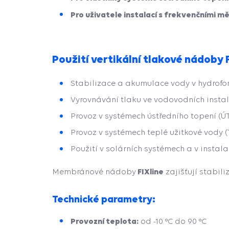
Pro uživatele instalací s frekvenčními mě
Použití vertikální tlakové nádoby 
Stabilizace a akumulace vody v hydroforov
Vyrovnávání tlaku ve vodovodních instala
Provoz v systémech ústředního topení (ÚT
Provoz v systémech teplé užitkové vody (
Použití v solárních systémech a v instal
FIXline
Membránové nádoby
zajišťují stabili
Technické parametry:
Provozní teplota:
od -10 °C do 90 °C