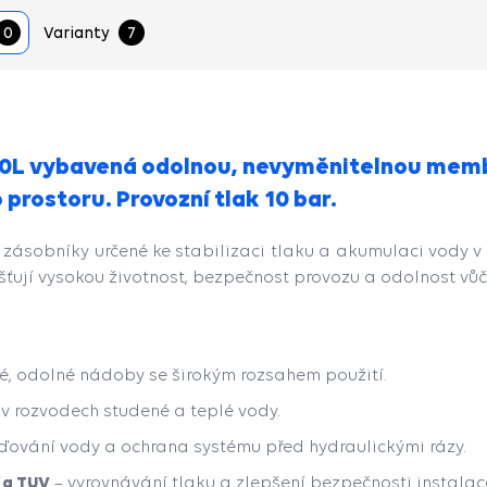
0
Varianty
7
100L vybavená odolnou, nevyměnitelnou mem
prostoru. Provozní tlak 10 bar.
 zásobníky určené ke stabilizaci tlaku a akumulaci vody v
ťují vysokou životnost, bezpečnost provozu a odolnost vůč
vé, odolné nádoby se širokým rozsahem použití.
 v rozvodech studené a teplé vody.
ďování vody a ochrana systému před hydraulickými rázy.
 a TUV
– vyrovnávání tlaku a zlepšení bezpečnosti instalac