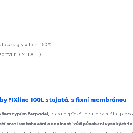
alace s glykolem ≤ 50 %
izontální (24–100 H)
by FIXline 100L stojatá, s fixní membránou
 všem typům čerpadel,
která nepřesáhnou maximální pracovn
tí proti roztahování a odolností vůči působení vysokých te