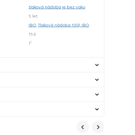
tlaková nádoba je bez vaku
5 let
IBO
,
Tlaková nádoba 100l, IBO
15.6
1"
Předchozí
Následující