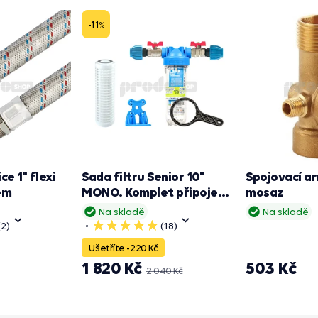
-11
%
ce 1" flexi
Sada filtru Senior 10"
Spojovací a
em
MONO. Komplet připojení
mosaz
1". Filtrace nečistot
Na skladě
Na skladě
(2)
(18)
5
hvězdiček
Ušetříte -220 Kč
1 820 Kč
503 Kč
2 040 Kč