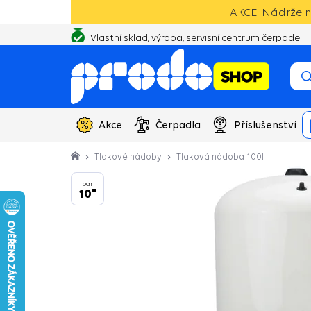
AKCE: Nádrže na
Vlastní sklad, výroba, servisní centrum čerpadel
Akce
Čerpadla
Příslušenství
Tlakové nádoby
Tlaková nádoba 100l
bar
10"