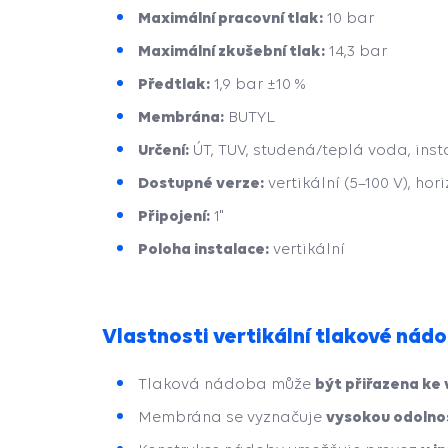
Maximální pracovní tlak:
10 bar
Maximální zkušební tlak:
14,3 bar
Předtlak:
1,9 bar ±10 %
Membrána:
BUTYL
Určení:
ÚT, TUV, studená/teplá voda, inst
Dostupné verze:
vertikální (5–100 V), hor
Připojení:
1"
Poloha instalace:
vertikální
Vlastnosti vertikální tlakové nádo
být přiřazena ke
Tlaková nádoba může
vysokou odolnos
Membrána se vyznačuje