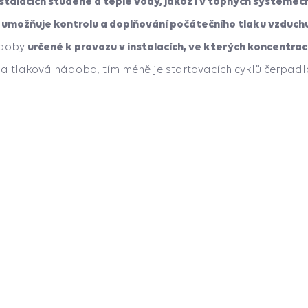
nstalacích studené a teplé vody, jakož i v topných systémec
 umožňuje kontrolu a doplňování počátečního tlaku vzduch
určené k provozu v instalacích, ve kterých koncentrac
ádoby
vána tlaková nádoba, tím méně je startovacích cyklů čerpadl