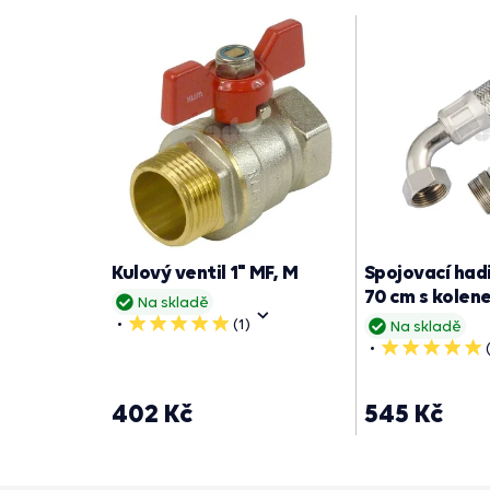
Kulový ventil 1" MF, M
Spojovací hadi
70 cm s kolen
Na skladě
(1)
5
Na skladě
hvězdiček
5
hvězdiček
402 Kč
545 Kč