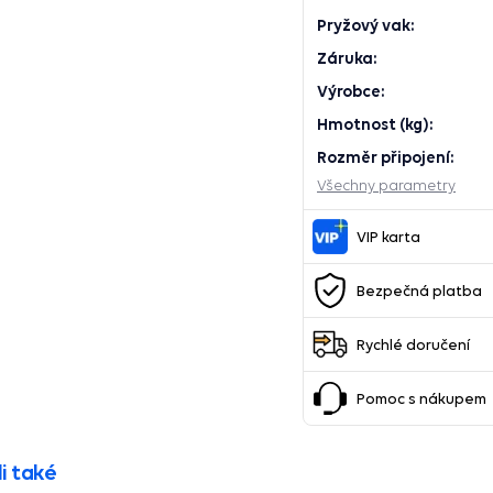
Pryžový vak:
Záruka:
Výrobce:
Hmotnost (kg):
Rozměr připojení:
Všechny parametry
VIP karta
Bezpečná platba
Rychlé doručení
Pomoc s nákupem
i také