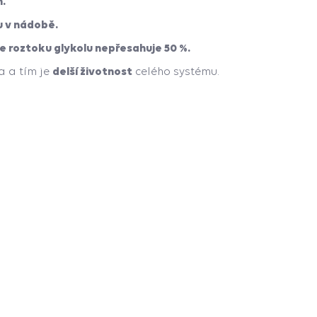
h.
u v nádobě.
e roztoku glykolu nepřesahuje 50 %.
delší životnost
a a tím je
celého systému.