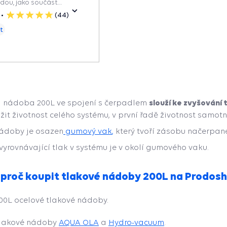
dou, jako součást
en udržuje konstantní tlak
(44)
5
žuje počet zapnutí čerpadla
hvězdiček
t
ho životnost.
slouží ke zvyšování
 nádoba 200L ve spojení s čerpadlem
žit životnost celého systému, v první řadě životnost samot
nádoby je osazen
gumový vak
,
který tvoří zásobu načerpané
vyrovnávající tlak v systému je v okolí gumového vaku.
 proč koupit tlakové nádoby 200L na Prodos
00L ocelové tlakové nádoby.
tlakové nádoby
AQUA OLA
a
Hydro-vacuum
.