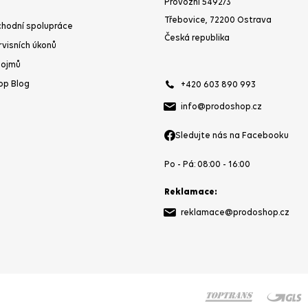
Provozní 5492/3
Třebovice, 72200 Ostrava
hodní spolupráce
Česká republika
rvisních úkonů
pojmů
op Blog
+420 603 890 993
info@prodoshop.cz
Sledujte nás na Facebooku
Po - Pá: 08:00 - 16:00
Reklamace:
reklamace@prodoshop.cz