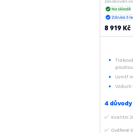
zásobování vo
domácích vodár
Na skladě
v systému, sni
Záruka 5 le
a prodlužuje je
8 919 Kč
Tlaková
prodlou
Uvnitř 
Vzduch 
4 důvody
✅ Kvalitní 2
✅ Ověřené 