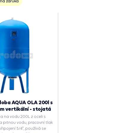
ná záruka
doba AQUA OLA 200l s
vertikální - stojatá
 na vodu 200L z oceli s
pitnou vodu, pracovní tlak
řipojení 5/4", používá se