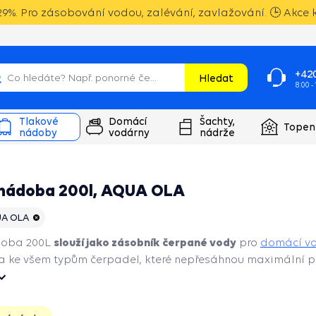
9%. Pro zásobování vodou, zalévání, zavlažování. 🕒 Akce k
+420
Hledat
8:00 -
Tlakové
Domácí
Šachty,
Topen
nádoby
vodárny
nádrže
 nádoba 200l, AQUA OLA
A OLA
slouží jako zásobník čerpané vody
doba 200L
pro
domácí v
na ke všem typům čerpadel, které nepřesáhnou maximální p