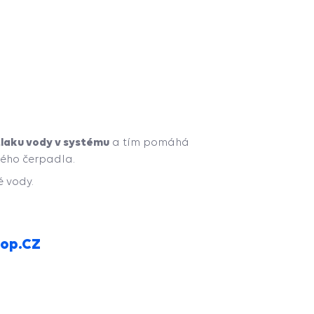
 tlaku vody v systému
a tím pomáhá
ného čerpadla.
 vody.
hop.CZ