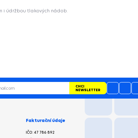
m i údržbou tlakových nádob.
CHCI
NEWSLETTER
Fakturační údaje
IČO:
47 786 892