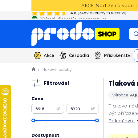
AKCE: Nádrže na vodu -2
4.6
(
3489
ověřených recenzí)
20 let zkušeností s vodotechnikou
Akce
Čerpadla
Příslušenství
Tlakové nádoby
Tlaková
Filtrování
Výrobce:
AQU
Cena
Tlaková ná
Kč
Kč
být přiřaze
Pokračovat
Pokračovat
Dostupnost