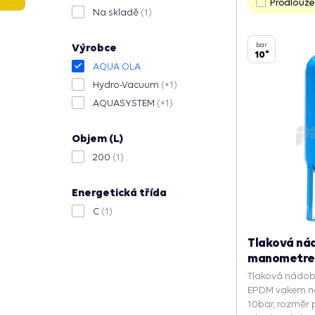
Prodlouže
Na skladě
(1)
bar
Výrobce
10"
AQUA OLA
Hydro-Vacuum
(+1)
AQUASYSTEM
(+1)
Objem (L)
200
(1)
Energetická třída
C
(1)
Tlaková ná
manometrem 
Tlaková nádoba
EPDM vakem na 
10bar, rozměr p