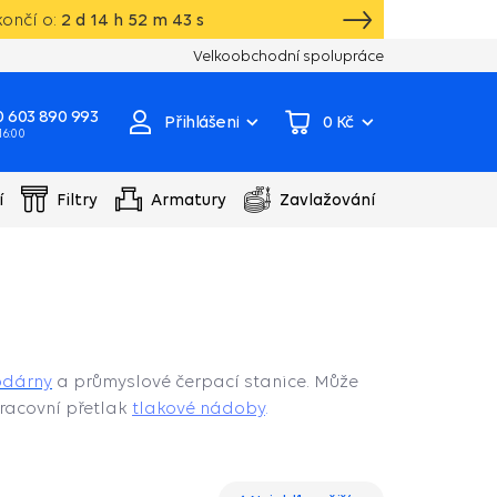
ončí o:
2
d
14
h
52
m
42
s
Vlastní sklad, výroba, servisní centrum čer
Velkoobchodní spolupráce
 603 890 993
Přihlášení
0 Kč
 16:00
í
Filtry
Armatury
Zavlažování
odárny
a průmyslové čerpací stanice. Může
racovní přetlak
tlakové nádoby
.