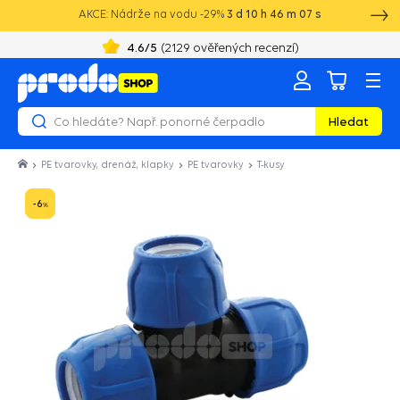
AKCE: Nádrže na vodu -29%
3
d
10
h
46
m
06
s
+420 603 890 993
8:00 - 16:00
4.6
/5
(
2129
ověřených recenzí)
Hledat
PE tvarovky, drenáž, klapky
PE tvarovky
T-kusy
-6
%