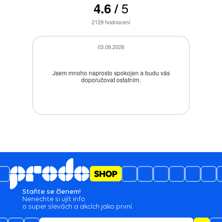
5
4.6
/
2129
hodnocení
03.08.2026
Jsem mnoho naprosto spokojen a budu vás
B
doporučovat ostatním.