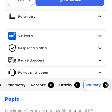
Parametry
VIP karta
Bezpečná platba
Rychlé doručení
Pomoc s nákupem
s
Parametry
Recenze
0
Otázky
0
Varianty
6
Popis
Mechanické tvarovky pro rozdělení, spojení PE