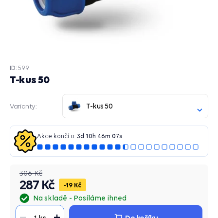
ID:
599
T-kus 50
T-kus 50
Varianty:
Akce končí o:
3
d
10
h
46
m
06
s
306 Kč
287 Kč
19 Kč
Na skladě
Posíláme ihned
Do košíku
1 ks