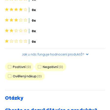
hvězdiček>
4
0x
hviezdičky>
3
0x
hviezdičky>
2
0x
hviezdičky>
1
0x
hvězdička>
Jak u nás funguje hodnocení produktů?
Pozitivní
0
Negativní
0
Ověřený nákup
0
Otázky