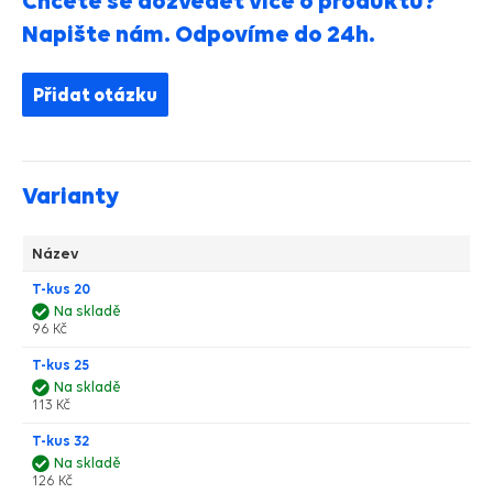
Chcete se dozvědět více o produktu?
Napište nám. Odpovíme do 24h.
Přidat otázku
Varianty
Název
T-kus 20
Na skladě
96 Kč
T-kus 25
Na skladě
113 Kč
T-kus 32
Na skladě
126 Kč