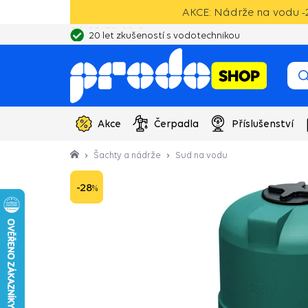
AKCE: Nádrže na vodu -2
20 let zkušeností s vodotechnikou
Akce
Čerpadla
Příslušenství
Šachty a nádrže
Sud na vodu
-28
%