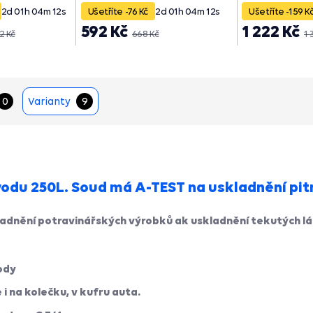
2
d
01
h
04
m
11
s
Ušetříte -76 Kč
2
d
01
h
04
m
11
s
Ušetříte -159 K
592 Kč
1 222 Kč
2 Kč
668 Kč
1 
0
Varianty
9
odu 250L. Soud má A-TEST na uskladnění pitn
adnění potravinářských výrobků ak uskladnění tekutých lá
ody
i na kolečku, v kufru auta.