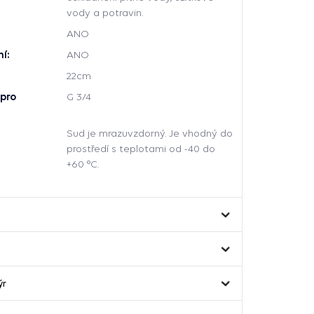
vody a potravin.
ANO
í:
ANO
22cm
 pro
G 3/4
Sud je mrazuvzdorný. Je vhodný do
prostředí s teplotami od -40 do
+60 °C.
ýr