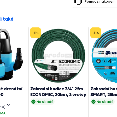
Pomoc s nákupem
i také
-11
-11
%
%
é drenážní
Zahradní hadice 3/4" 25m
Zahradní had
00
ECONOMIC, 20bar, 3 vrstvy
SMART, 25bar
Na skladě
Na skladě
(10)
RMA