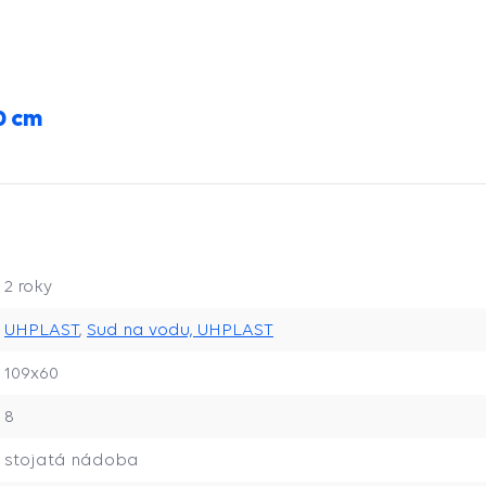
0 cm
2 roky
UHPLAST
,
Sud na vodu, UHPLAST
109x60
8
stojatá nádoba