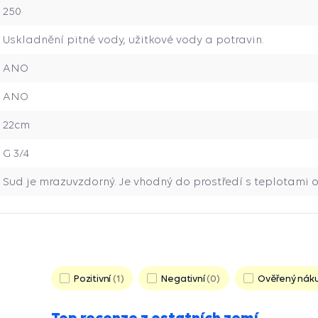
250
Uskladnění pitné vody, užitkové vody a potravin.
ANO
ANO
22cm
G 3/4
Sud je mrazuvzdorný. Je vhodný do prostředí s teplotami o
Pozitivní
1
Negativní
0
Ověřený nák
Top recenze z ostatních zemí