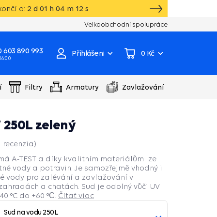
ončí o:
2
d
01
h
04
m
11
s
Vlastní sklad, výroba, servisní centrum čer
Velkoobchodní spolupráce
 603 890 993
Přihlášení
0 Kč
 16:00
í
Filtry
Armatury
Zavlažování
 250L zelený
1
recenzia
)
má A-TEST a díky kvalitním materiálům lze
tné vody a potravin. Je samozřejmě vhodný i
é vody pro zalévání a zavlažování v
zahradách a chatách. Sud je odolný vůči UV
40 °C do +60 °С.
Čítať viac
Sud na vodu 250L