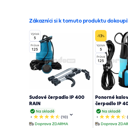
Zákazníci si k tomuto produktu dokoupil
Výtlak
-13
%
5
Průtok
Výtlak
125
5
Průtok
125
Sudové čerpadlo IP 400
Ponorné kalov
RAIN
čerpadlo IP 4
Na skladě
Na skladě
(10)
5
5
hvězdiček
hvězdiček
Doprava ZDARMA
Doprava ZDA