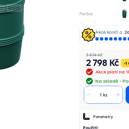
Farba:
Akce končí o:
2
3 874 Kč
2 798 Kč
1
Akce platí na 1
Na skladě
Po
1 ks
Parametry
Použití: