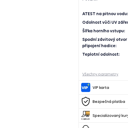
ATEST na pitnou vodu:
Odolnost vůči UV zářen
Šířka horního vstupu:
Spodní závitový otvor
připojení hadice:
Teplotní odolnost:
Všechny parametry
VIP karta
Bezpečná platba
Specializovaný kur