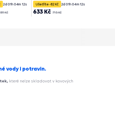
č
2
d
01
h
04
m
11
s
Ušetříte -82 Kč
2
d
01
h
04
m
11
s
633 Kč
979 Kč
381 Kč
715 Kč
é vody i potravin.
tek,
které nelze skladovat v kovových