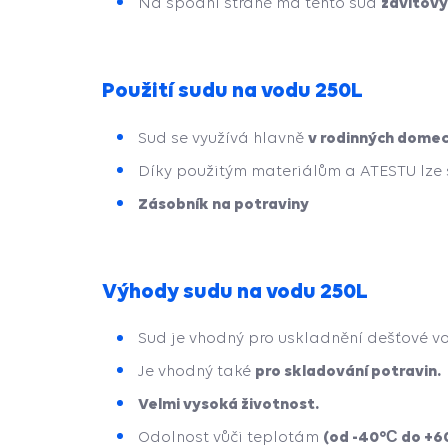
závitový
Na spodní straně má tento sud
Použití sudu na vodu 250L
v rodinných domec
Sud se využívá hlavně
Díky použitým materiálům a ATESTU lze
Zásobník na potraviny
Výhody sudu na vodu 250L
Sud je vhodný pro uskladnění dešťové v
pro skladování potravin.
Je vhodný také
Velmi vysoká životnost.
(od -40°С do +6
Odolnost vůči teplotám