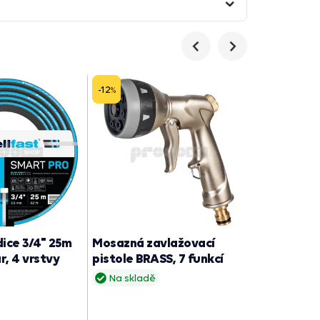
Předchozí
Následující
-12
%
ice 3/4" 25m
Mosazná zavlažovací
Sací hadic
, 4 vrstvy
pistole BRASS, 7 funkcí
5m - savic
Na skladě
Na sklad