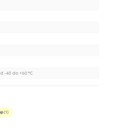
d -40 do +60 °C.
up
1