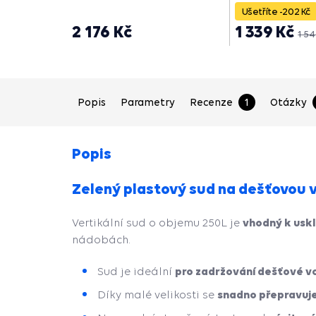
Ušetříte -202 Kč
2 176 Kč
1 339 Kč
1 54
Popis
Parametry
Recenze
1
Otázky
Popis
Zelený plastový sud na dešťovou v
vhodný k uskl
Vertikální sud o objemu 250L je
nádobách.
pro zadržování dešťové v
Sud je ideální
snadno přepravuje 
Díky malé velikosti se