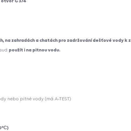
 otvor G 3/4
h, na zahradách a chatách pro zadržování dešťové vody k z
použít i na pitnou vodu.
 sud
ody nebo pitné vody (má A-TEST)
0°С)