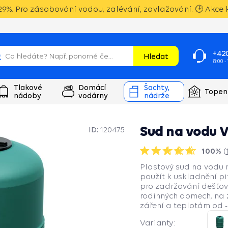
9%. Pro zásobování vodou, zalévání, zavlažování. 🕒 Akce k
+420
Hledat
8:00 -
Tlakové
Domácí
Šachty,
Topen
nádoby
vodárny
nádrže
Sud na vodu V
ID:
120475
100%
(
Plastový sud na vodu 
použít k uskladnění pi
pro zadržování dešťov
rodinných domech, na 
záření a teplotám od -
Varianty: