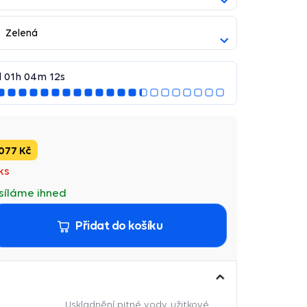
Zelená
d
01
h
04
m
11
s
 077 Kč
ks
síláme ihned
Přidat do košíku
Uskladnění pitné vody, užitkové