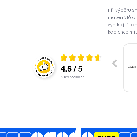
Při výběru s
materiálů a 
vynikají je
kdo chce mít
026
27.07.2026
5
4.6
/
nikace, rychlé
vše v pořádku, cena i doručení
ho problému.
2129
hodnocení