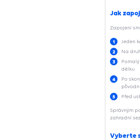
Jak zapoj
Zapojení smr
Jeden k
Na druh
Pomalým
délku.
Po skon
původní
Před us
Správným pou
zahradní sez
Vyberte s