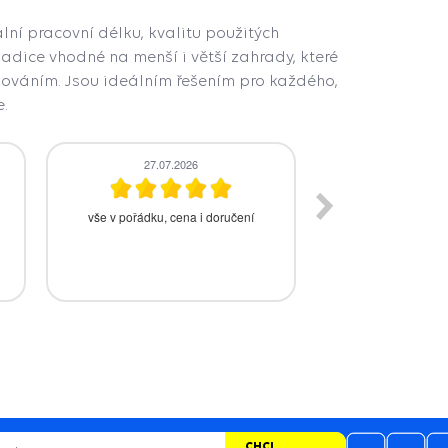
í pracovní délku, kvalitu použitých
hadice vhodné na menší i větší zahrady, které
dováním. Jsou ideálním řešením pro každého,
e.
24.07.2026
23.07.
Rychlé vyřízení a dodání
Doporu
.
CHCI