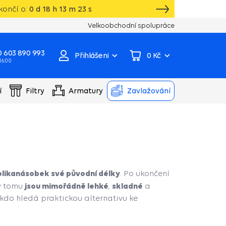
ončí o:
0
d
18
h
13
m
22
s
VIP karta, extra záruka dárky k vybraným
Velkoobchodní spolupráce
 603 890 993
Přihlášení
0 Kč
 16:00
í
Filtry
Armatury
Zavlažování
olikanásobek své původní délky
. Po ukončení
jsou mimořádně lehké
skladné
ky tomu
,
a
kdo hledá praktickou alternativu ke