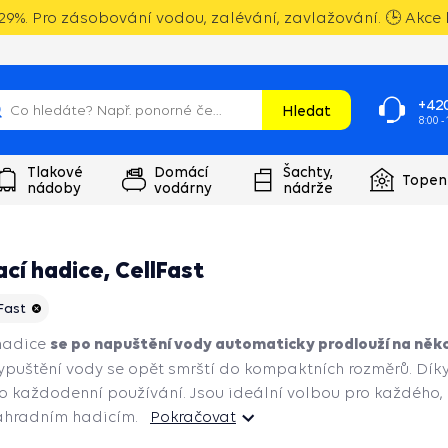
9%. Pro zásobování vodou, zalévání, zavlažování. 🕒 Akce k
+420
Hledat
8:00 -
Tlakové
Domácí
Šachty,
Topen
nádoby
vodárny
nádrže
cí hadice, CellFast
Fast
se po napuštění vody automaticky prodlouží na něk
hadice
vypuštění vody se opět smrští do kompaktních rozměrů. Dí
 každodenní používání. Jsou ideální volbou pro každého, 
ahradním hadicím.
Pokračovat