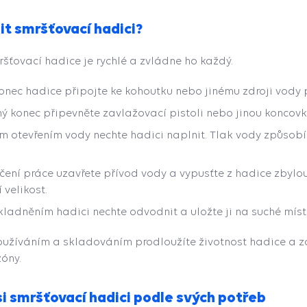
it smršťovací hadici?
šťovací hadice je rychlé a zvládne ho každý.
onec hadice připojte ke kohoutku nebo jinému zdroji vody
ý konec připevněte zavlažovací pistoli nebo jinou koncovk
 otevřením vody nechte hadici naplnit. Tlak vody způsobí
čení práce uzavřete přívod vody a vypusťte z hadice zbyl
 velikost.
kladněním hadici nechte odvodnit a uložte ji na suché míst
žíváním a skladováním prodloužíte životnost hadice a zaj
óny.
i smršťovací hadici podle svých potřeb