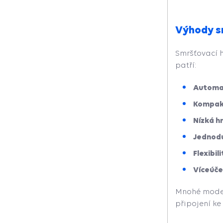
Výhody s
Smršťovací h
patří:
Automat
Kompakt
Nízká 
Jednodu
Flexibil
Víceúče
Mnohé modely
připojení ke