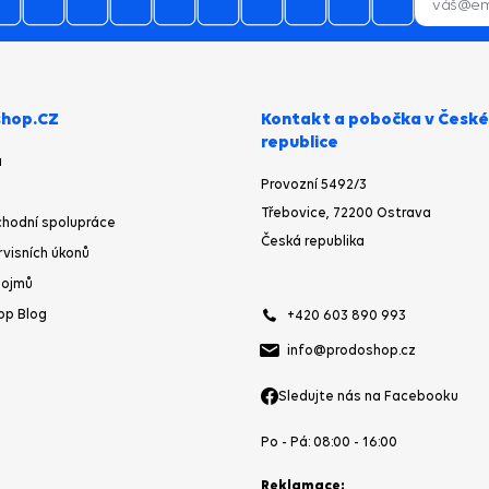
hop.CZ
Kontakt a pobočka v České
republice
a
Provozní 5492/3
Třebovice, 72200 Ostrava
hodní spolupráce
Česká republika
rvisních úkonů
pojmů
op Blog
+420 603 890 993
info@prodoshop.cz
Sledujte nás na Facebooku
Po - Pá: 08:00 - 16:00
Reklamace: