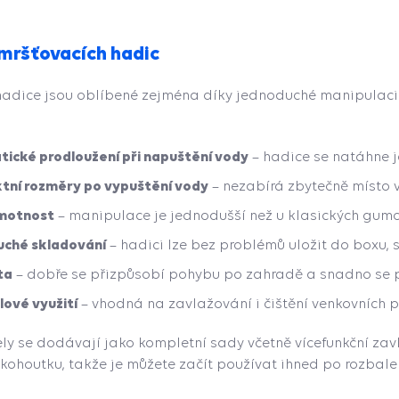
mršťovacích hadic
adice jsou oblíbené zejména díky jednoduché manipulaci a
ické prodloužení při napuštění vody
– hadice se natáhne 
ní rozměry po vypuštění vody
– nezabírá zbytečně místo
hmotnost
– manipulace je jednodušší než u klasických gumo
ché skladování
– hadici lze bez problémů uložit do boxu, 
ita
– dobře se přizpůsobí pohybu po zahradě a snadno se p
lové využití
– vhodná na zavlažování i čištění venkovních p
 se dodávají jako kompletní sady včetně vícefunkční zavl
 kohoutku, takže je můžete začít používat ihned po rozbale