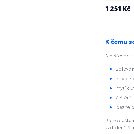
1 251 Kč
K čemu se
Smršťovací h
zaléván
zavlažo
mytí au
čištění
běžné p
Po napuštěn
vzdálenější 