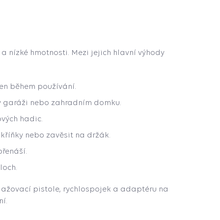
 nízké hmotnosti. Mezi jejich hlavní výhody
jen během používání.
 v garáži nebo zahradním domku.
vých hadic.
skříňky nebo zavěsit na držák.
řenáší.
loch.
ažovací pistole, rychlospojek a adaptéru na
ní.