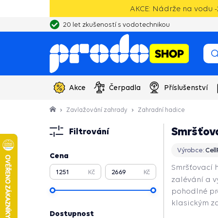
AKCE: Nádrže na vodu -2
20 let zkušeností s vodotechnikou
Vlastní sklad, výroba, servisní centrum čerpadel
Akce
Čerpadla
Příslušenství
Zavlažování zahrady
Zahradní hadice
Smršťova
Filtrování
Výrobce:
Cell
Cena
Smršťovací 
Kč
Kč
zalévání a 
pohodlné pro
klasickým z
Dostupnost