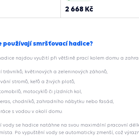
2 668 Kč
 používají smršťovací hadice?
adice najdou využití při většině prací kolem domu a zahra
í trávníků, květinových a zeleninových záhonů,
vání stromů, keřů a živých plotů,
tomobilů, motocyklů či jízdních kol,
 teras, chodníků, zahradního nábytku nebo fasád,
ráce s vodou v okolí domu.
í vody se hadice natáhne na svou maximální pracovní dél
místa. Po vypuštění vody se automaticky zmenší, což výrazn