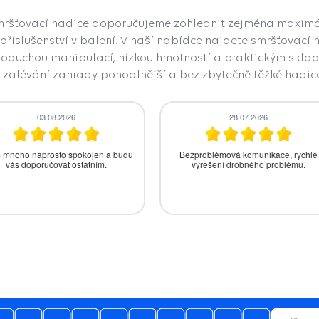
mršťovací hadice doporučujeme zohlednit zejména maximáln
příslušenství v balení. V naší nabídce najdete smršťovací 
dnoduchou manipulací, nízkou hmotností a praktickým skla
 zalévání zahrady pohodlnější a bez zbytečně těžké hadic
26.07.2026
24.07.2026
K vodárně mohl být i manuál.
Objednávám v tomto obchodě
opakovaně, pokaždé jsem spokojený
Mohu určitě doporučit.