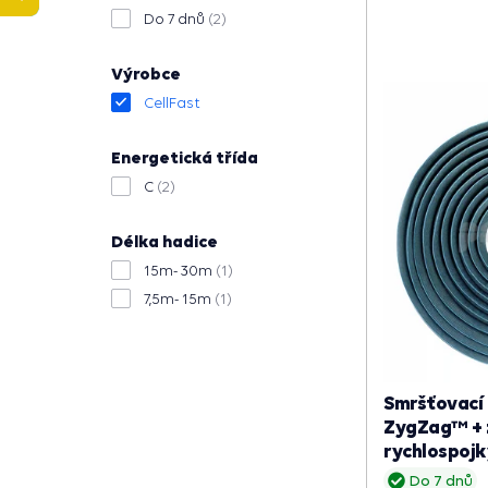
Pokračovat
Do 7 dnů
(2)
Výrobce
CellFast
Energetická třída
C
(2)
Délka hadice
15m- 30m
(1)
7,5m- 15m
(1)
Smršťovací 
ZygZag™ + 
rychlospojk
Do 7 dnů