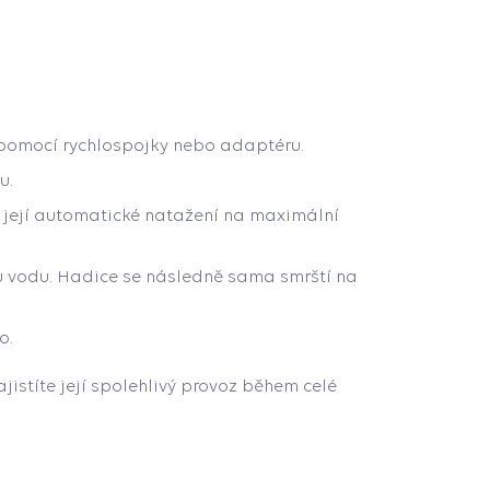
 pomocí rychlospojky nebo adaptéru.
u.
 její automatické natažení na maximální
ou vodu. Hadice se následně sama smrští na
o.
istíte její spolehlivý provoz během celé