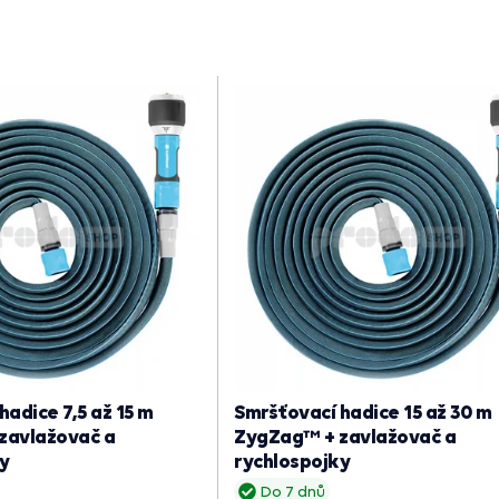
hadice 7,5 až 15 m
Smršťovací hadice 15 až 30 m
zavlažovač a
ZygZag™ + zavlažovač a
y
rychlospojky
Do 7 dnů