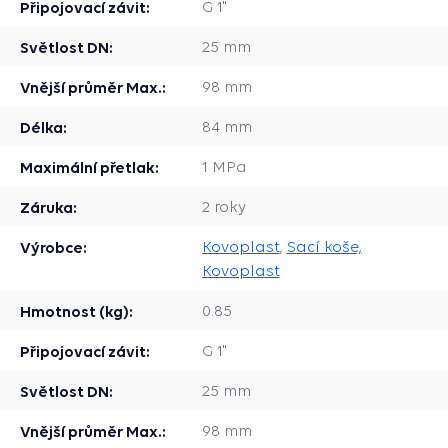
Připojovací závit:
G 1"
Světlost DN:
25 mm
Vnější průměr Max.:
98 mm
Délka:
84 mm
Maximální přetlak:
1 MPa
Záruka:
2 roky
Výrobce:
Kovoplast
,
Sací koše,
Kovoplast
Hmotnost (kg):
0.85
Připojovací závit:
G 1"
Světlost DN:
25 mm
Vnější průměr Max.:
98 mm