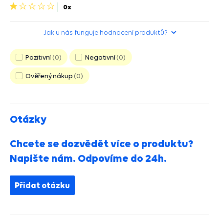
1
0x
hvězdička>
Jak u nás funguje hodnocení produktů?
Pozitivní
0
Negativní
0
Ověřený nákup
0
Otázky
Chcete se dozvědět více o produktu?
Napište nám. Odpovíme do 24h.
Přidat otázku