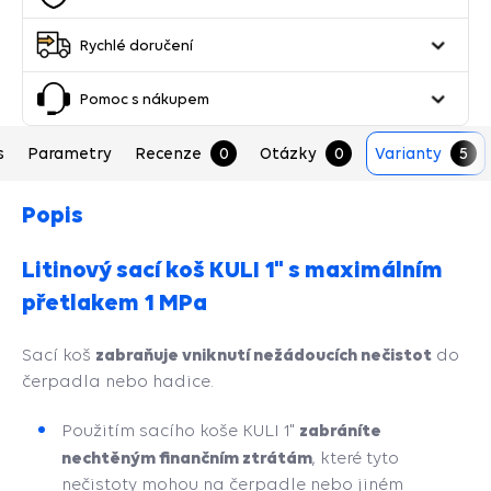
Rychlé doručení
Pomoc s nákupem
s
Parametry
Recenze
0
Otázky
0
Varianty
5
Popis
Litinový sací koš KULI 1" s maximálním
přetlakem 1 MPa
zabraňuje vniknutí nežádoucích nečistot
Sací koš
do
čerpadla nebo hadice.
zabráníte
Použitím sacího koše KULI 1"
nechtěným finančním ztrátám
, které tyto
nečistoty mohou na čerpadle nebo jiném