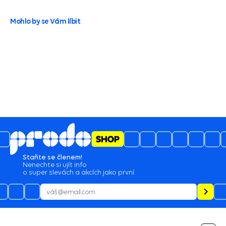
Mohlo by se Vám líbit
5
4.6
/
2129
hodnocení
03.08.2026