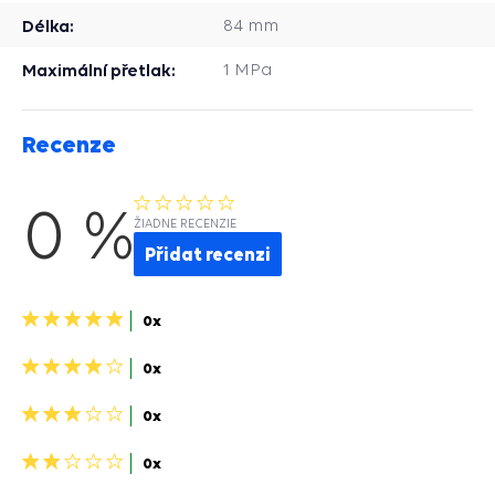
Délka:
84 mm
Maximální přetlak:
1 MPa
Recenze
0 %
ŽIADNE RECENZIE
Přidat recenzi
5
0x
hvězdiček>
4
0x
hviezdičky>
3
0x
hviezdičky>
2
0x
hviezdičky>