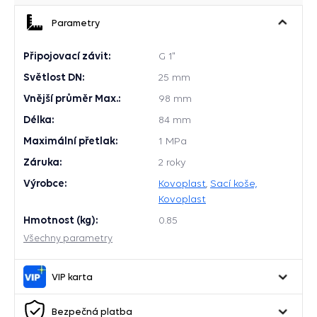
Parametry
Připojovací závit:
G 1"
Světlost DN:
25 mm
Vnější průměr Max.:
98 mm
Délka:
84 mm
Maximální přetlak:
1 MPa
Záruka:
2 roky
Výrobce:
Kovoplast
,
Sací koše,
Kovoplast
Hmotnost (kg):
0.85
Všechny parametry
VIP karta
Bezpečná platba