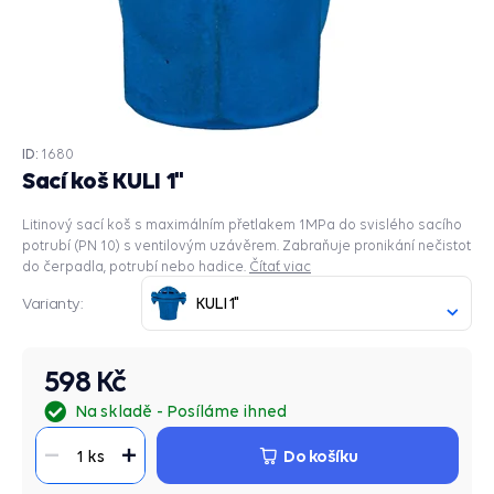
ID:
1680
Sací koš KULI 1"
Litinový sací koš s maximálním přetlakem 1MPa do svislého sacího
potrubí (PN 10) s ventilovým uzávěrem. Zabraňuje pronikání nečistot
do čerpadla, potrubí nebo hadice.
Čítať viac
KULI 1"
Varianty:
598 Kč
Na skladě
Posíláme ihned
Do košíku
1 ks