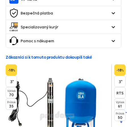
Bezpečná platba
Specializovaný kurýr
Pomoc s nákupem
Zákazníci si k tomuto produktu dokoupili také
-18
-18
%
%
3"
3"
Výtlak
RTS
70
Průtok
Výtlak
35
61
Průtok
50