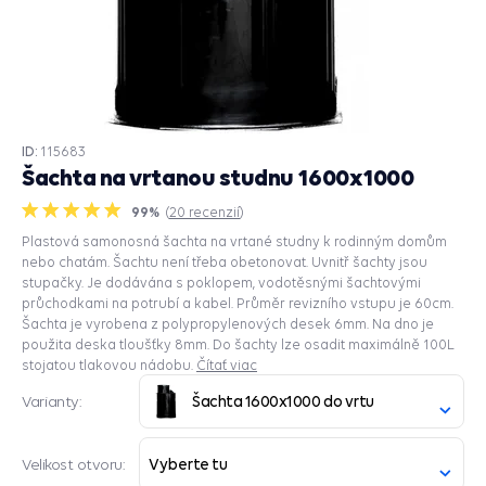
ID:
115683
Šachta na vrtanou studnu 1600x1000
99%
(
20
recenzií
)
Plastová samonosná šachta na vrtané studny k rodinným domům
nebo chatám. Šachtu není třeba obetonovat. Uvnitř šachty jsou
stupačky. Je dodávána s poklopem, vodotěsnými šachtovými
průchodkami na potrubí a kabel. Průměr revizního vstupu je 60cm.
Šachta je vyrobena z polypropylenových desek 6mm. Na dno je
použita deska tloušťky 8mm. Do šachty lze osadit maximálně 100L
stojatou tlakovou nádobu.
Čítať viac
Šachta 1600x1000 do vrtu
Varianty:
Vyberte tu
Velikost otvoru: