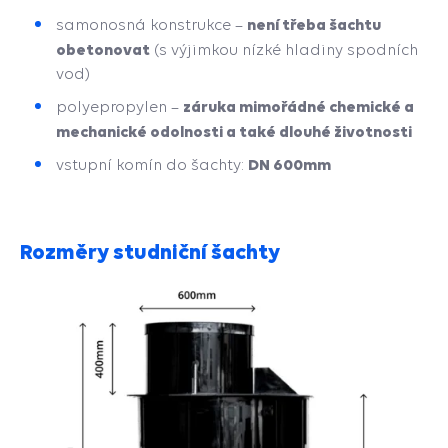
není třeba šachtu
samonosná konstrukce –
obetonovat
(s výjimkou nízké hladiny spodních
vod)
záruka mimořádné chemické a
polyepropylen –
mechanické odolnosti a také dlouhé životnosti
DN 600mm
vstupní komín do šachty:
Rozměry studniční šachty