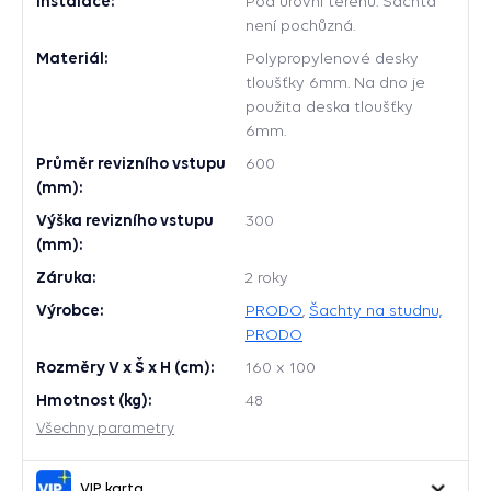
Instalace:
Pod úrovní terénu. Šachta
není pochůzná.
Materiál:
Polypropylenové desky
tloušťky 6mm. Na dno je
použita deska tloušťky
6mm.
Průměr revizního vstupu
600
(mm):
Výška revizního vstupu
300
(mm):
Záruka:
2 roky
Výrobce:
PRODO
,
Šachty na studnu,
PRODO
Rozměry V x Š x H (cm):
160 x 100
Hmotnost (kg):
48
Všechny parametry
VIP karta