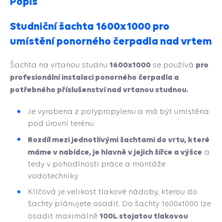
Popis
Studniční šachta 1600x1000 pro
umístění ponorného čerpadla nad vrtem
1600x1000
pro
Šachta na vrtanou studnu
se používá
profesionální instalaci ponorného čerpadla a
potřebného příslušenství nad vrtanou studnou.
Je vyrobena z polypropylenu a má být umístěna
pod úrovní terénu.
Rozdíl mezi jednotlivými šachtami do vrtu, které
máme v nabídce, je hlavně v jejich šířce a výšce
a
tedy v pohodlnosti práce a montáže
vodotechniky.
Klíčová je velikost tlakové nádoby, kterou do
šachty plánujete osadit. Do šachty 1600x1000 lze
100L stojatou tlakovou
osadit maximálně