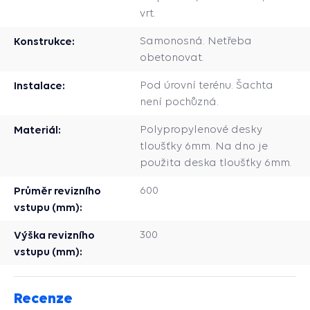
vrt.
Konstrukce:
Samonosná. Netřeba
obetonovat.
Instalace:
Pod úrovní terénu. Šachta
není pochůzná.
Materiál:
Polypropylenové desky
tloušťky 6mm. Na dno je
použita deska tloušťky 6mm.
Průměr revizního
600
vstupu (mm):
Výška revizního
300
vstupu (mm):
Recenze