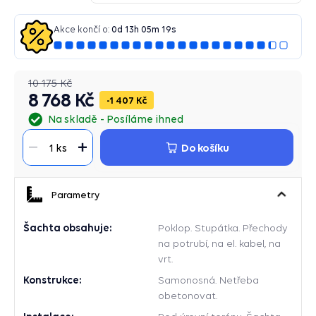
Akce končí o:
0
d
13
h
05
m
18
s
10 175 Kč
8 768 Kč
1 407 Kč
Na skladě
Posíláme ihned
Do košíku
1 ks
Parametry
Šachta obsahuje:
Poklop. Stupátka. Přechody
na potrubí, na el. kabel, na
vrt.
Konstrukce:
Samonosná. Netřeba
obetonovat.