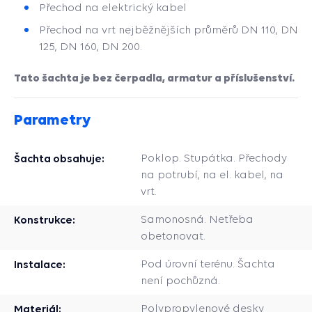
Přechod na elektrický kabel
Přechod na vrt nejběžnějších průměrů DN 110, DN
125, DN 160, DN 200.
Tato šachta je bez čerpadla, armatur a příslušenství.
Parametry
Šachta obsahuje:
Poklop. Stupátka. Přechody
na potrubí, na el. kabel, na
vrt.
Konstrukce:
Samonosná. Netřeba
obetonovat.
Instalace:
Pod úrovní terénu. Šachta
není pochůzná.
Materiál:
Polypropylenové desky