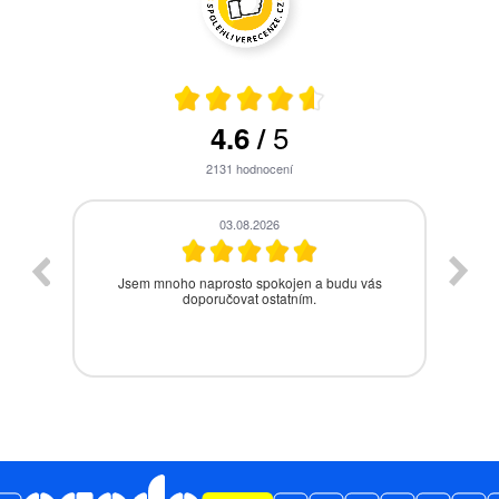
5
4.6
/
2131
hodnocení
28.07.2026
s
Bezproblémová komunikace, rychlé vyřešení
drobného problému.