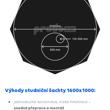
Výhody studniční šachty 1600x1000:
jednoduchá konstrukce, nízká hmotnost –
snadná přeprava a montáž