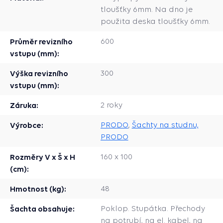
tloušťky 6mm. Na dno je
použita deska tloušťky 6mm.
Průměr revizního
600
vstupu (mm):
Výška revizního
300
vstupu (mm):
Záruka:
2 roky
Výrobce:
PRODO
,
Šachty na studnu,
PRODO
Rozměry V x Š x H
160 x 100
(cm):
Hmotnost (kg):
48
Šachta obsahuje:
Poklop. Stupátka. Přechody
na potrubí, na el. kabel, na