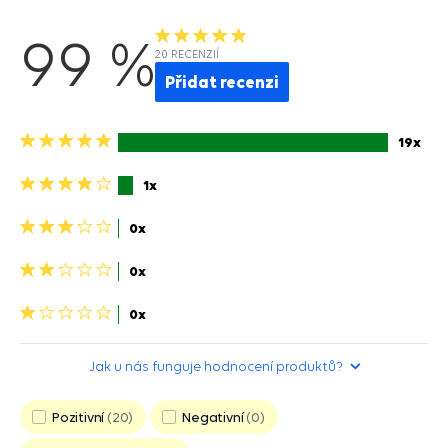
99 %
20 RECENZIÍ
Přidat recenzi
5
19x
hvězdiček>
4
1x
hviezdičky>
3
0x
hviezdičky>
2
0x
hviezdičky>
1
0x
hvězdička>
Jak u nás funguje hodnocení produktů?
Pozitivní
20
Negativní
0