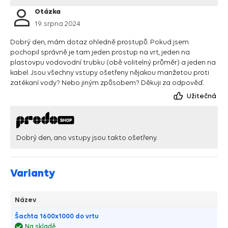
Otázka
19. srpna 2024
Dobrý den, mám dotaz ohledně prostupů. Pokud jsem
pochopil správně je tam jeden prostup na vrt, jeden na
plastovpu vodovodní trubku (obě volitelný průměr) a jeden na
kabel. Jsou všechny vstupy ošetřeny nějakou manžetou proti
zatékaní vody? Nebo jiným způsobem? Děkuji za odpověď.
Užitečná
Dobrý den, ano vstupy jsou takto ošetřeny.
Varianty
Název
Šachta 1600x1000 do vrtu
Na skladě