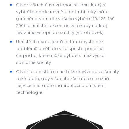
Otvor v šachtě na vrtanou studnu, který si
vybíráte podle rozměru potrubí jaký máte
(průměr otvoru dle vašeho výběru 110; 125; 160;
200) je umístěn excentricky jakoby na kraji
revizního vstupu do šachty (viz obrázek).
Umístění otvoru je dáno tím, abyste bez
problémů uměli do vrtu spustit ponorné
čerpadlo, které může být delší než výška
samotné šachty.
Otvor je umístěn co nejblíže k vývodu ze šachty,
také proto, aby v šachtě zůstalo co možná
nejvíce místa pro manipulaci a umístění
technologie.