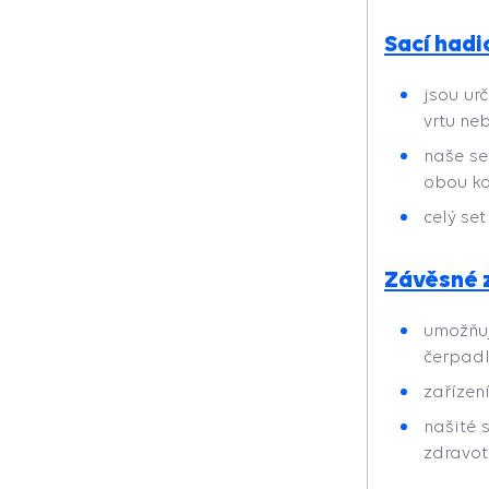
Sací hadi
jsou ur
vrtu ne
naše se
obou ko
celý se
Závěsné 
umožňu
čerpadl
zařízení
našité 
zdravot