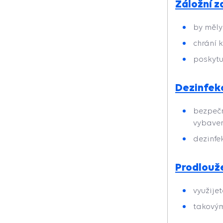
Záložní z
by měly
chrání 
poskytu
Dezinfekc
bezpečn
vybaven
dezinfe
Prodlouž
využije
takovým 