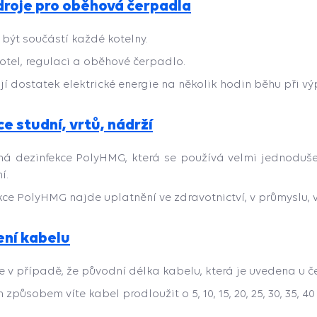
droje pro oběhová čerpadla
 být součástí každé kotelny.
kotel, regulaci a oběhové čerpadlo.
jí dostatek elektrické energie na několik hodin běhu při vý
e studní, vrtů, nádrží
á dezinfekce PolyHMG, která se používá velmi jednoduše
í.
kce PolyHMG najde uplatnění ve zdravotnictví, v průmyslu, v
ení kabelu
te v případě, že původní délka kabelu, která je uvedena u č
způsobem víte kabel prodloužit o 5, 10, 15, 20, 25, 30, 35, 40