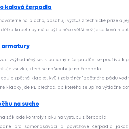
o kalová čerpadl
a
inovateľné na plocho, obsahují výztuž z technické příze a je
 délka kabelu by měla být o něco větší než je celková hloub
í armatury
vací zvýhodněný set k ponorným čerpadlům se používá k p
ahuje vsuvku, která se našroubuje na čerpadlo.
leduje zpětná klapka, kvůli zabránění zpětného pádu vodn
né klapky jde PE přechod, do kterého se upíná výtlačné pot
běhu na sucho
 na základě kontroly tlaku na výstupu z čerpadla.
hodné pro samonasávací a povrchové čerpadla jakož i