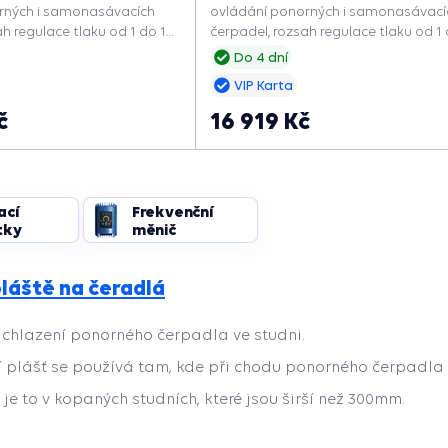
rných i samonasávacích
ovládání ponorných i samonasávací
ah regulace tlaku od 1 do 12
čerpadel, rozsah regulace tlaku od 1 
ojení 1" ; 5/4".
bar, rozměr připojení 1" ; 5/4".
Do 4 dní
VIP Karta
č
16 919 Kč
ací
Frekvenční
tky
měnič
pláště
na čeradlá
k chlazení ponorného čerpadla ve studni.
í plášť se používá tam, kde při chodu ponorného čerpadla
je to v kopaných studních, které jsou širší než 300mm.