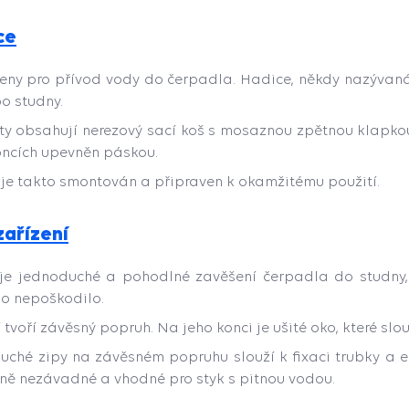
ce
čeny pro přívod vody do čerpadla. Hadice, někdy nazývaná 
bo studny.
ty obsahují nerezový sací koš s mosaznou zpětnou klapkou
ncích upevněn páskou.
t je takto smontován a připraven k okamžitému použití.
zařízení
je jednoduché a pohodlné zavěšení čerpadla do studny
o nepoškodilo.
 tvoří závěsný popruh. Na jeho konci je ušité oko, které slo
suché zipy na závěsném popruhu slouží k fixaci trubky a 
ně nezávadné a vhodné pro styk s pitnou vodou.