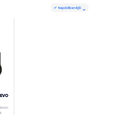
Nejoblíbenější
Nejoblíbenější
 EVO
álním
k