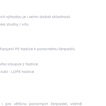
jich výhodou je i velmi dobrá skladnost.
ka studny / vrtu.
řipojení PE hadice k ponornému čerpadlu.
ího sloupce z hadice.
rubí - LDPE hadice.
 pro většinu ponorných čerpadel, včetně