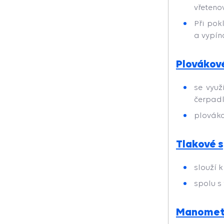
vřeteno
Při pok
a vypín
Plovákov
se využ
čerpadl
plováko
Tlakové 
slouží 
spolu s
Manomet