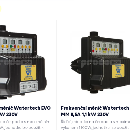
 měnič Watertech EVO
Frekvenční měnič Watertech
kW 230V
MM 8,5A 1,1 kW 230V
a na čerpadla s maximálním
Řídící jednotka na čerpadla s maxim
 jednotku lze použít k
výkonem 1100W, jednotku lze použít 