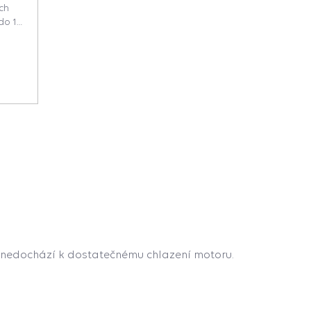
ch
do 12
 nedochází k dostatečnému chlazení motoru.