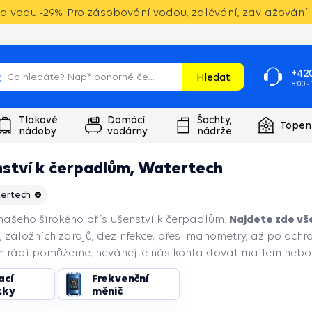
 vodu -29%. Pro zásobování vodou, zalévání, zavlažování. 
+420
Hledat
8:00 -
Tlakové
Domácí
Šachty,
Topen
nádoby
vodárny
nádrže
nství k čerpadlům, Watertech
ertech
Najdete zde vš
 našeho širokého příslušenství k čerpadlům.
 záložních zdrojů, dezinfekce, přes manometry, až po och
 rádi pomůžeme, neváhejte nás kontaktovat mailem nebo t
ací
Frekvenční
tky
měnič