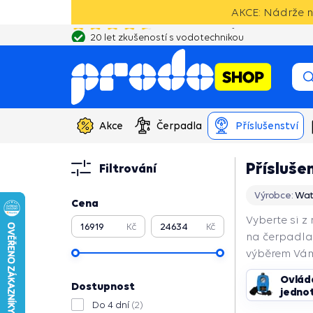
AKCE: Nádrže na
20 let zkušeností s vodotechnikou
Akce
Čerpadla
Příslušenství
Přísluše
Filtrování
Výrobce:
Wat
Cena
Vyberte si z
Kč
Kč
na čerpadla,
výběrem Vám
Ovlád
Pokračovat
Dostupnost
jedno
Do 4 dní
(2)