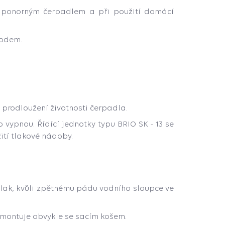
s ponorným čerpadlem a při použití domácí
vodem.
​​prodloužení životnosti čerpadla.
 vypnou. Řídící jednotky typu BRIO SK - 13 se
tí tlakové nádoby.
lak, kvůli zpětnému pádu vodního sloupce ve
 montuje obvykle se sacím košem.