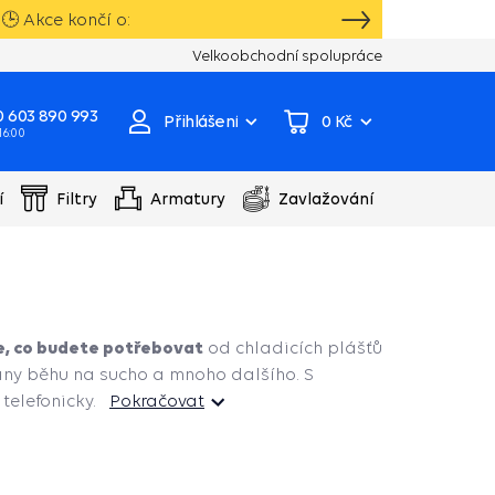
🕒 Akce končí o:
Vlastní sklad, výroba, servisní centrum čer
Velkoobchodní spolupráce
 603 890 993
Přihlášení
0 Kč
 16:00
í
Filtry
Armatury
Zavlažování
e, co budete potřebovat
od chladicích plášťů
rany běhu na sucho a mnoho dalšího. S
elefonicky.
Pokračovat