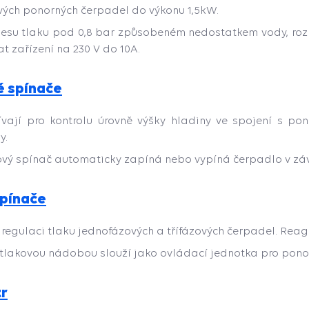
vých ponorných čerpadel do výkonu 1,5kW.
lesu tlaku pod 0,8 bar způsobeném nedostatkem vody, ro
at zařízení na 230 V do 10A.
é spínače
ívají pro kontrolu úrovně výšky hladiny ve spojení s p
y.
vý spínač automaticky zapíná nebo vypíná čerpadlo v závis
spínače
k regulaci tlaku jednofázových a třífázových čerpadel. Reag
 tlakovou nádobou slouží jako ovládací jednotka pro pon
r