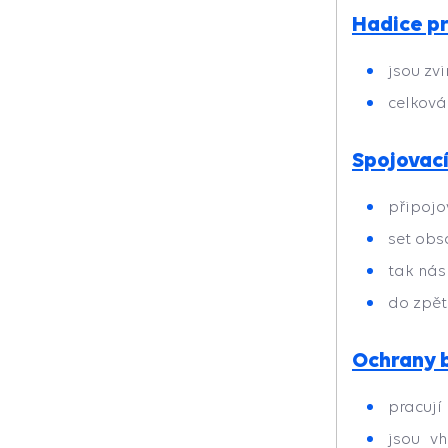
Hadice pr
jsou zv
celková
Spojovac
připojo
set obs
tak nás
do zpět
Ochrany 
pracují
jsou v