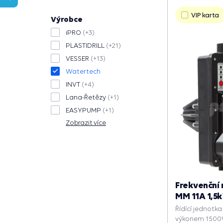
VIP karta
Výrobce
iPRO
(+3)
PLASTIDRILL
(+21)
VESSER
(+13)
Watertech
INVT
(+4)
Lana-Řetězy
(+1)
EASYPUMP
(+1)
Zobrazit více
Frekvenční
MM 11A 1,5
Řídící jednotk
výkonem 1500W,