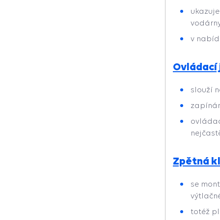
ukazuje
vodárn
v nabíd
Ovládací
slouží 
zapínán
ovládac
nejčast
Zpětná k
se mont
výtlačn
totéž p