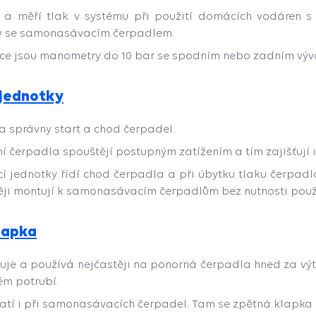
 a měří tlak v systému při použití domácích vodáren 
y se samonasávacím čerpadlem.
ce jsou manometry do 10 bar se spodním nebo zadním vý
 jednotky
na správny start a chod čerpadel.
í čerpadla spouštějí postupným zatížením a tím zajišťují i 
í jednotky řídí chod čerpadla a při úbytku tlaku čerpadlo
ěji montují k samonasávacím čerpadlům bez nutnosti použi
lapka
uje a používá nejčastěji na ponorná čerpadla hned za výt
ém potrubí.
latí i při samonasávacích čerpadel. Tam se zpětná klapka