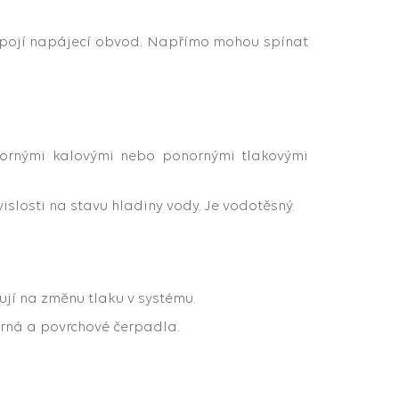
zpojí napájecí obvod. Napřímo mohou spínat
onornými kalovými nebo ponornými tlakovými
losti na stavu hladiny vody. Je vodotěsný.
ují na změnu tlaku v systému.
orná a povrchové čerpadla.