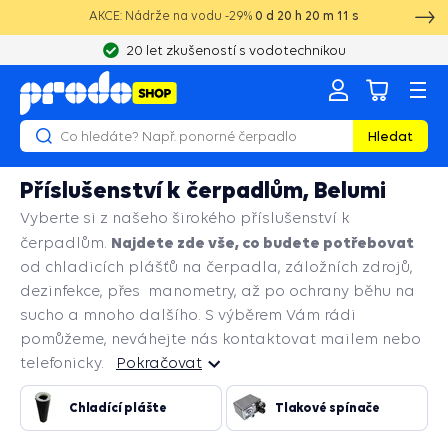
AKCE: Nádrže na vodu -29%
0
d
20
h
20
m
10
s
20 let zkušeností s vodotechnikou
Hledat
Příslušenství k čerpadlům, Belumi
Vyberte si z našeho širokého příslušenství k
Najdete zde vše, co budete potřebovat
čerpadlům.
od chladicích plášťů na čerpadla, záložních zdrojů,
dezinfekce, přes manometry, až po ochrany běhu na
sucho a mnoho dalšího. S výběrem Vám rádi
pomůžeme, neváhejte nás kontaktovat mailem nebo
telefonicky.
Pokračovat
Pokračovat
Chladící plášte
Tlakové spínače