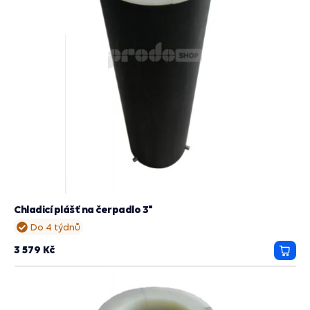
Chladicí plášť na čerpadlo 3"
Do 4 týdnů
3 579 Kč
Přida
do
košík