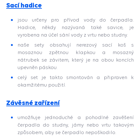
Sací hadice
jsou určeny pro přívod vody do čerpadla.
Hadice, někdy nazývaná také savice, je
vyrobena na účel sání vody z vrtu nebo studny.
naše sety obsahují nerezový sací koš s
mosaznou zpětnou klapkou a mosazný
nátrubek se závitem, který je na obou koncích
upevněn páskou.
celý set je takto smontován a připraven k
okamžitému použití.
Závěsné zařízení
umožňuje jednoduché a pohodlné zavěšení
čerpadla do studny, jámy nebo vrtu takovým
způsobem, aby se čerpadlo nepoškodilo.