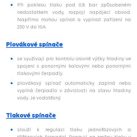
Při poklesu tlaku pod 0,8 bar způsobeném
nedostatkem vody, rozpojí napájecí obvod.
Napřímo mohou spínat a vypínat zařízení na
230 V do 10A.
Plovákové spínače
se využívají pro kontrolu úrovně výšky hladiny ve
spojení s ponornými kalovými nebo ponornými
tlakovými čerpadly.
plovákový spínač automaticky zapíná nebo
vypíná čerpadlo v závislosti na stavu hladiny
vody. Je vodotěsný.
Tlakové spínače
slouží k regulaci tlaku jednofázových a
třífázových čerpadel. Reagují na změnu tlaku v