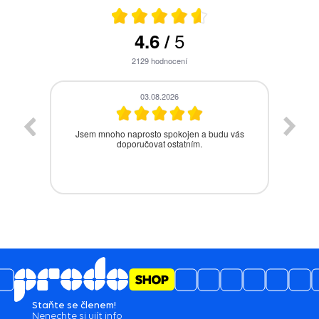
5
4.6
/
2129
hodnocení
28.07.2026
vás
Bezproblémová komunikace, rychlé vyřešení
drobného problému.
Staňte se členem!
Nenechte si ujít info