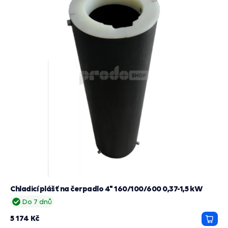
Chladicí plášť na čerpadlo 4" 160/100/600 0,37-1,5 kW
Do 7 dnů
5 174 Kč
Přida