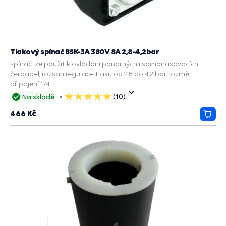
Tlakový spínač BSK-3A 380V 8A 2,8-4,2bar
spínač lze použít k ovládání ponorných i samonasávacích
čerpadel, rozsah regulace tlaku od 2,8 do 4,2 bar, rozměr
připojení 1/4".
(10)
Na skladě
5
hvězdiček
466 Kč
Přida
do
košík