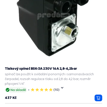
Tlakový spínač BSK-3A 230V 16A 2,8-4,2bar
spínač lze použít k ovládání ponorných i samonasávacích
čerpadel, rozsah regulace tlaku od 2,8 do 4,2 bar, rozměr
připojení 1/4".
(10)
Na skladě
5
hvězdiček
437 Kč
Přida
do