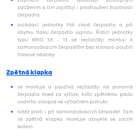
zatížením a tím zajišťují i ​​prodloužení životnosti
čerpadla.
ovládací jednotky řídí chod čerpadla a při
úbytku tlaku čerpadlo vypnou. Řídící jednotky
typu BRIO SK - 13 se nejčastěji montují k
samonasávacím čerpadlům bez nutnosti použití
tlakové nádoby.
Zpětná klapka
se montuje a používá nejčastěji na ponorná
čerpadla hned za výtlak, kvůli zpětnému pádu
vodního sloupce ve výtlačném potrubí.
totéž platí i při samonasávacích čerpadel. Tam
se zpětná klapka montuje obvykle se sacím
košem.