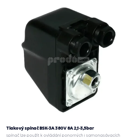
košík
Tlakový spínač BSK-3A 380V 8A 2,1-3,5bar
spínač lze použít k ovládání ponorných i samonasávacích