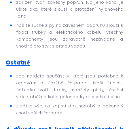
zařízení tvoří závěsný popruh. Na jeho konci je
ušité oko, které slouží k protažení nylonového
lana.
našité suché zipy na závěsném popruhu slouží k
fixaci trubky a elektrického kabelu. Všechny
komponenty jsou zdravotně nezávadné a
vhodné pro styk s pitnou vodou.
Ostatné
z
de najdete součástky, které jsou potřebné k
opravám a údržbě čerpadel. Naši širokou
nabídku tvoří klapky, manžety, písty, těsnění
válce, oběžná kola, polospojky a mnoho jiného.
zkrátka vše, co zajistí
dlouhodobý a dokonalý
chod vašich čerpadel.