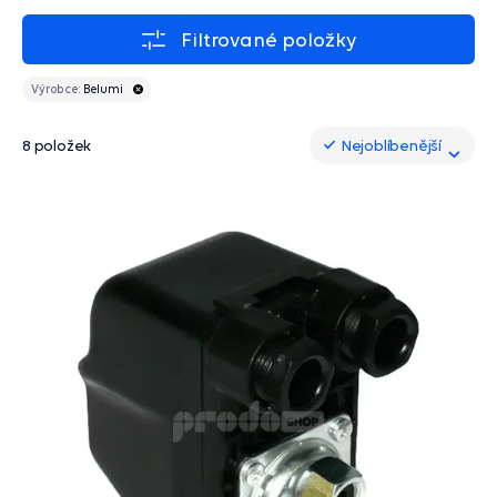
Filtrované položky
Výrobce:
Belumi
8 položek
Nejoblíbenější
Nejoblíbenější