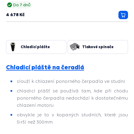
Do 7 dnů
4 678 Kč
Přida
do
košík
Chladící plášte
Tlakové spínače
Chladicí pláště
na čeradlá
slouží k chlazení ponorného čerpadla ve studni.
chladicí plášť se používá tam, kde při chodu
ponorného čerpadla nedochází k dostatečnému
chlazení motoru.
obvykle je to v kopaných studních, které jsou
širší než 300mm.