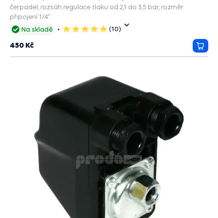
čerpadel, rozsah regulace tlaku od 2,1 do 3,5 bar, rozměr
připojení 1/4".
(10)
Na skladě
5
hvězdiček
450 Kč
Přida
do
košík