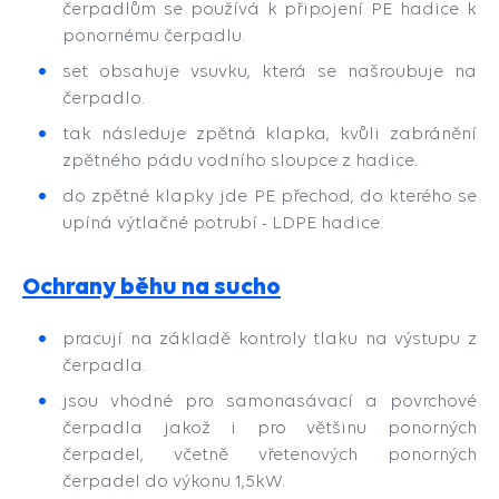
čerpadlům se používá k připojení PE hadice k
ponornému čerpadlu.
set obsahuje vsuvku, která se našroubuje na
čerpadlo.
tak následuje zpětná klapka, kvůli zabránění
zpětného pádu vodního sloupce z hadice.
do zpětné klapky jde PE přechod, do kterého se
upíná výtlačné potrubí - LDPE hadice.
Ochrany běhu na sucho
pracují na základě kontroly tlaku na výstupu z
čerpadla.
jsou vhodné pro samonasávací a povrchové
čerpadla jakož i pro většinu ponorných
čerpadel, včetně vřetenových ponorných
čerpadel do výkonu 1,5kW.