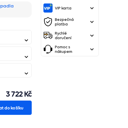
rpadla
VIP karta
Bezpečná
platba
Rychlé
doručení
Pomoc s
nákupem
3 722 Kč
at do košíku