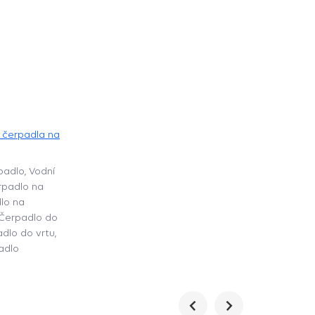
 čerpadla na
padlo, Vodní
rpadlo na
lo na
 Čerpadlo do
dlo do vrtu,
adlo