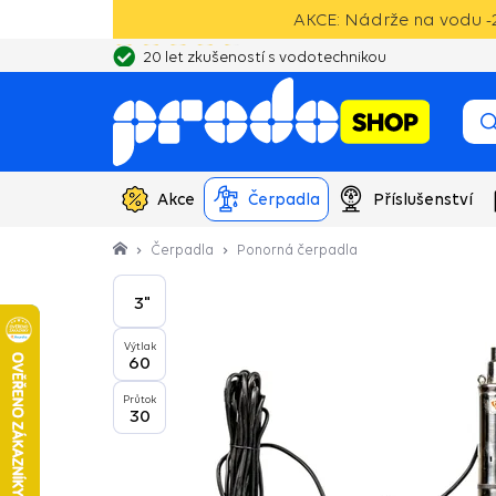
AKCE: Nádrže na vodu -2
20 let zkušeností s vodotechnikou
Akce
Čerpadla
Příslušenství
Čerpadla
Ponorná čerpadla
3"
Výtlak
60
Průtok
30