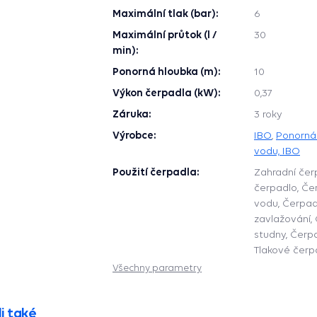
Maximální tlak (bar):
6
Maximální průtok (l /
30
min):
Ponorná hloubka (m):
10
Výkon čerpadla (kW):
0,37
Záruka:
3 roky
Výrobce:
IBO
,
Ponorná
vodu, IBO
Použití čerpadla:
Zahradní čer
čerpadlo, Če
vodu, Čerpad
zavlažování,
studny, Čerpa
Tlakové čerp
Všechny parametry
i také