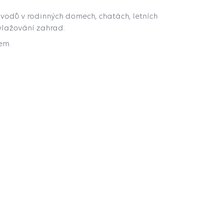
ovodů v rodinných domech, chatách, letních
vlažování zahrad.
em.