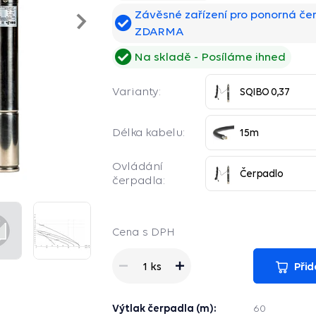
Závěsné zařízení pro ponorná če
Následující
ZDARMA
Na skladě
Posíláme ihned
Varianty:
SQIBO 0,37
Délka kabelu:
15m
Ovládání
Čerpadlo
čerpadla:
Cena s DPH
Přid
1 ks
Výtlak čerpadla (m):
60