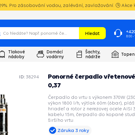
9%. Pro zásobování vodou, zalévání, zavlažování. 🕒 Akce k
+420
Hledat
8:00 -
Tlakové
Domácí
Šachty,
Topen
nádoby
vodárny
nádrže
Ponorné čerpadlo vřetenové 
ID:
38294
0,37
Čerpadlo do vrtu s výkonem 370W (230
výkon 1800 l/h, výtlak 60m (6bar), plášť
hriadeľ a rotor z nerezovej ocele AISI 
kabelu 15m, čerpadlo do kopané stu
širšího vrtu.
Záruka 3 roky