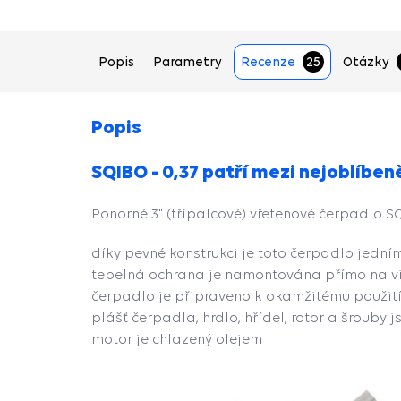
Popis
Parametry
Recenze
25
Otázky
Popis
SQIBO - 0,37 patří mezi nejoblíben
Ponorné 3" (třípalcové) vřetenové čerpadlo S
díky pevné konstrukci je toto čerpadlo jedním
tepelná ochrana je namontována přímo na vi
čerpadlo je připraveno k okamžitému použití
plášť čerpadla, hrdlo, hřídel, rotor a šrouby j
motor je chlazený olejem