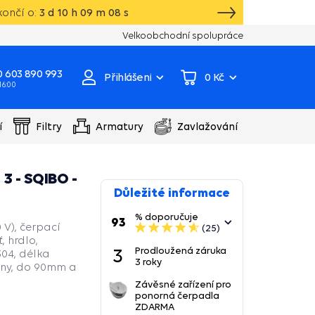
ončí o:
3
d
10
h
09
m
07
s
Vlastní sklad, výroba, servisní centrum čer
Velkoobchodní spolupráce
 603 890 993
Přihlášení
0 Kč
 16:00
í
Filtry
Armatury
Zavlažování
3 - SQIBO -
Důležité informace
% doporučuje
93
 V), čerpací
(25)
, hrdlo,
3
Prodloužená záruka
304, délka
3 roky
dny, do 90mm a
Závěsné zařízení pro
ponorná čerpadla
ZDARMA