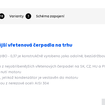
18
Varianty
3
Schéma zapojení
ější vřetenová čerpadla na trhu
QIBO - 0,37 je konstrukčně vyrobeno jako odolné, bezúdržbov
 z nejoblíbenějších vřetenových čerpadel na SK, CZ, HU a P
nutí motoru
, jelikož kondenzátor je vestavěn do motoru
sou z nerezové oceli AISI 304