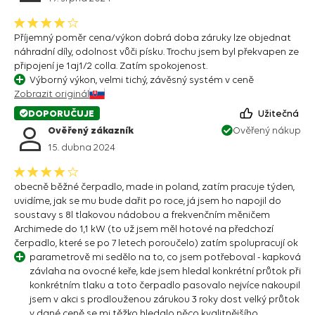
Příjemný poměr cena/výkon dobrá doba záruky lze objednat
náhradní díly, odolnost vůči písku. Trochu jsem byl překvapen ze
připojení je 1aj1/2 colla. Zatím spokojenost.
Výborný výkon, velmi tichý, závěsný systém v ceně
Zobrazit originál
DOPORUČUJE
Užitečná
Ověřený zákazník
Ověřený nákup
15. dubna 2024
obecně běžné čerpadlo, made in poland, zatím pracuje týden,
uvidíme, jak se mu bude dařit po roce, já jsem ho napojil do
soustavy s 8l tlakovou nádobou a frekvenčním měničem
Archimede do 1,1 kW (to už jsem měl hotové na předchozí
čerpadlo, které se po 7 letech poroučelo) zatím spolupracují ok
parametrově mi sedělo na to, co jsem potřeboval - kapková
závlaha na ovocné keře, kde jsem hledal konkrétní průtok při
konkrétním tlaku a toto čerpadlo pasovalo nejvíce nakoupil
jsem v akci s prodlouženou zárukou 3 roky dost velký průtok
v dané ceně se mi těžko hledalo něco kvalitnějšího