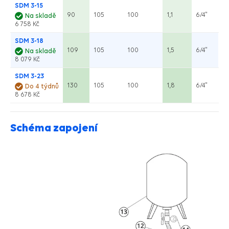
SDM 3-15
90
105
100
1,1
6/4"
Na skladě
6 758 Kč
SDM 3-18
109
105
100
1,5
6/4"
Na skladě
8 079 Kč
SDM 3-23
130
105
100
1,8
6/4"
Do 4 týdnů
8 678 Kč
Schéma zapojení