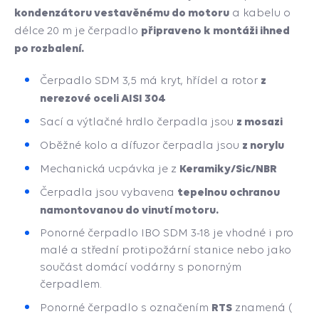
kondenzátoru vestavěnému do motoru
a kabelu o
připraveno k montáži ihned
délce 20 m je čerpadlo
po rozbalení.
z
Čerpadlo SDM 3,5 má kryt, hřídel a rotor
nerezové oceli AISI 304
z mosazi
Sací a výtlačné hrdlo čerpadla jsou
z norylu
Oběžné kolo a dífuzor čerpadla jsou
Keramiky/Sic/NBR
Mechanická ucpávka je z
tepelnou ochranou
Čerpadla jsou vybavena
namontovanou do vinutí motoru.
Ponorné čerpadlo IBO SDM 3-18 je vhodné i pro
malé a střední protipožární stanice nebo jako
součást domácí vodárny s ponorným
čerpadlem.
RTS
Ponorné čerpadlo s označením
znamená (