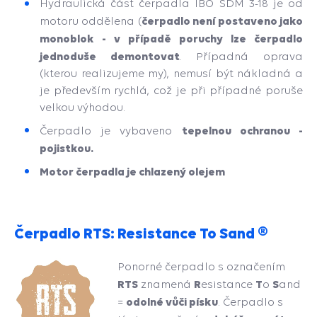
Hydraulická část čerpadla IBO SDM 3-18 je od
čerpadlo není postaveno jako
motoru oddělena (
monoblok - v případě poruchy lze čerpadlo
jednoduše demontovat
. Případná oprava
(kterou realizujeme my), nemusí být nákladná a
je především rychlá, což je při případné poruše
velkou výhodou.
tepelnou ochranou -
Čerpadlo je vybaveno
pojistkou.
Motor čerpadla je chlazený olejem
Čerpadlo RTS: Resistance To Sand ®
Ponorné čerpadlo s označením
RTS
R
T
S
znamená
esistance
o
and
odolné vůči písku
=
. Čerpadlo s