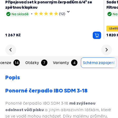
Připojovací set k ponorným čerpadlům 6/4" se
Sada f
zpětnou klapkou
Filtra
(12)
Na skladě
Na
5
hvězdiček
Ušetří
1 267 Kč
1 820 
Přidat
do
košíku
Předchozí
Následu
cenze
14
Otázky
7
Varianty
4
Schéma zapojení
Popis
Ponorné čerpadlo IBO SDM 3-18
má zvýšenou
Ponorné čerpadlo IBO SDM 3-18
odolnost vůči písku
a jiným abrazivním látkám, které
se ve vodě mohou nacházet. Díky malému průměru,