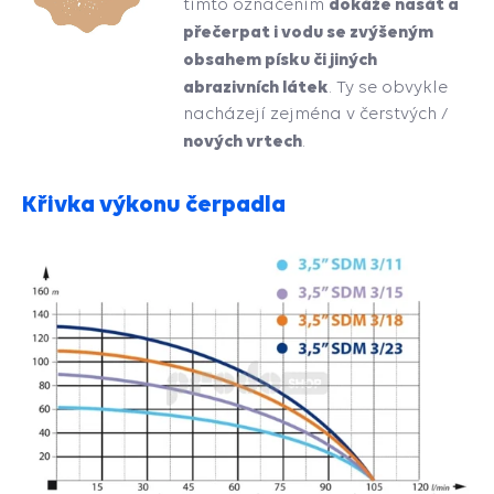
dokáže nasát a
tímto označením
přečerpat i vodu se zvýšeným
obsahem písku či jiných
abrazivních látek
. Ty se obvykle
nacházejí zejména v čerstvých /
nových vrtech
.
Křivka výkonu čerpadla