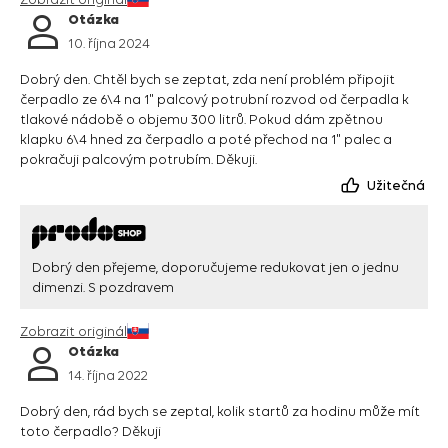
Otázka
10. října 2024
Dobrý den. Chtěl bych se zeptat, zda není problém připojit
čerpadlo ze 6\4 na 1" palcový potrubní rozvod od čerpadla k
tlakové nádobě o objemu 300 litrů. Pokud dám zpětnou
klapku 6\4 hned za čerpadlo a poté přechod na 1" palec a
pokračuji palcovým potrubím. Děkuji.
Užitečná
Dobrý den přejeme, doporučujeme redukovat jen o jednu
dimenzi. S pozdravem
Zobrazit originál
Otázka
14. října 2022
Dobrý den, rád bych se zeptal, kolik startů za hodinu může mít
toto čerpadlo? Děkuji