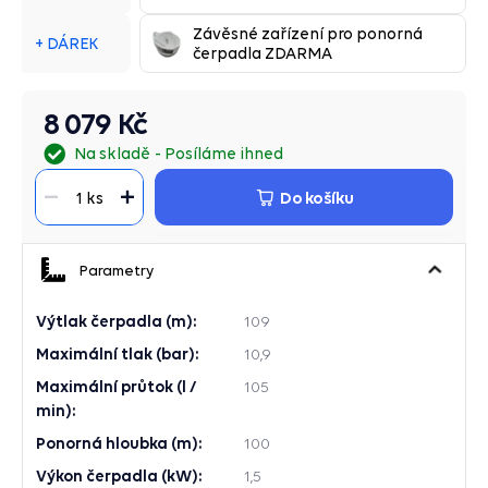
Závěsné zařízení pro ponorná
+ DÁREK
čerpadla ZDARMA
8 079 Kč
Na skladě
Posíláme ihned
Do košíku
1 ks
Parametry
Výtlak čerpadla (m):
109
Maximální tlak (bar):
10,9
Maximální průtok (l /
105
min):
Ponorná hloubka (m):
100
Výkon čerpadla (kW):
1,5