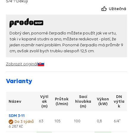
5/4"? Děkuji
Užitečná
Dobrý den, ponorné čerpadlo můžete použít jak ve vrtu,
tak i v kopané studni a ano, můžete redukovat - platí, že
jeden rozměr není problém. Ponorné čerpadlo má průměr 9
cm, avšak zvolil bych trubku alespoň 12,5 cm.
Zobrazit originál
Varianty
Výtl
Sací
DN
Průtok
Výkon
Název
ak
hloubka
výtla
(l/min)
(kW)
(m)
(m)
k
SDM 3-11
63
105
100
0,8
6/4"
Do 3 týdnů
6 287 Kč