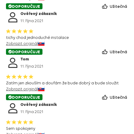
DOPORUČUJE
Užitečná
Ověřený zákazník
11. října 2021
tichy chod jednoduché instalace
Zobrazit originál
DOPORUČUJE
Užitečná
Tom
11. října 2021
Zatím jen zkouším a doufám že bude dobrý a bude sloužit
Zobrazit originál
DOPORUČUJE
Užitečná
Ověřený zákazník
11. října 2021
Sem spokojeny