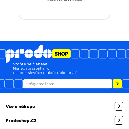
Staňte se členem!
Nenechte si ujít info
o super slevách a akcích jako první.
Vše o nákupu
Prodoshop.CZ