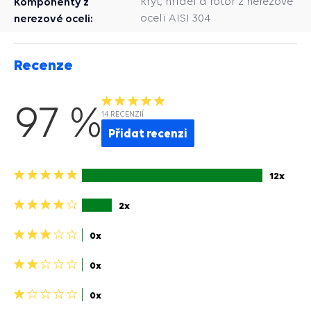
Komponenty z
kryt, hřídel a rotor z nerezové
nerezové oceli:
oceli AISI 304
Recenze
97 %
14 RECENZIÍ
Přidat recenzi
5
12x
hvězdiček>
4
2x
hviezdičky>
3
0x
hviezdičky>
2
0x
hviezdičky>
1
0x
hvězdička>