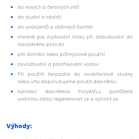
do nových a čerstvých vrtů
do studní a nádrží
do vodojemů a sběrných šachet
vhodné pro zvyšování tlaku při zabudování do
rozvodného potrubí
pro domácí nebo průmyslové použití
zavlažování a postřikování vodou
Při použití čerpadla do nové/čerstvé studny
nebo vrtu doporučujeme použít dezinfekci.
Aplikací dezinfekce PolyWELL pomůžete
vodnímu zdroji regenerovat se a vyčistit se.
Výhody: