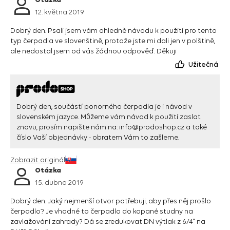
12. května 2019
Dobrý den. Psali jsem vám ohledně návodu k použití pro tento
typ čerpadla ve slovenštině, protože jste mi dali jen v polštině,
ale nedostal jsem od vás žádnou odpověď. Děkuji
Užitečná
Dobrý den, součástí ponorného čerpadla je i návod v
slovenském jazyce. Můžeme vám návod k použití zaslat
znovu, prosím napište nám na:
info@prodoshop.cz
a také
číslo Vaší objednávky - obratem Vám to zašleme.
Zobrazit originál
Otázka
15. dubna 2019
Dobrý den. Jaký nejmenší otvor potřebuji, aby přes něj prošlo
čerpadlo? Je vhodné to čerpadlo do kopané studny na
zavlažování zahrady? Dá se zredukovat DN výtlak z 6/4" na