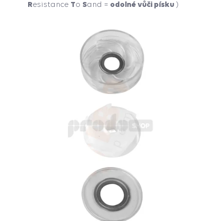
R
T
S
odolné vůči písku
esistance
o
and =
)