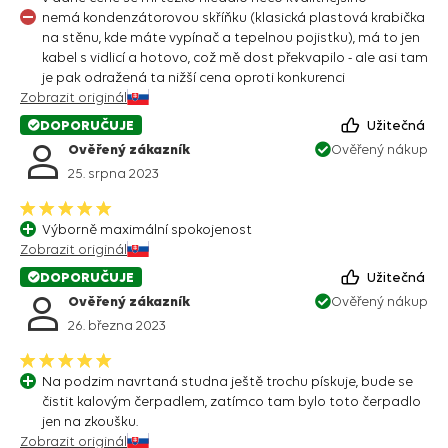
nemá kondenzátorovou skříňku (klasická plastová krabička
na stěnu, kde máte vypínač a tepelnou pojistku), má to jen
kabel s vidlicí a hotovo, což mě dost překvapilo - ale asi tam
je pak odražená ta nižší cena oproti konkurenci
Zobrazit originál
DOPORUČUJE
Užitečná
Ověřený zákazník
Ověřený nákup
25. srpna 2023
Výborně maximální spokojenost
Zobrazit originál
DOPORUČUJE
Užitečná
Ověřený zákazník
Ověřený nákup
26. března 2023
Na podzim navrtaná studna ještě trochu pískuje, bude se
čistit kalovým čerpadlem, zatímco tam bylo toto čerpadlo
jen na zkoušku.
Zobrazit originál