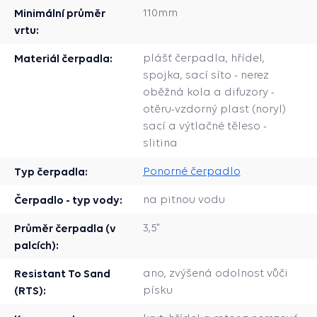
Minimální průměr
110mm
vrtu:
Materiál čerpadla:
plášť čerpadla, hřídel,
spojka, sací síto - nerez
oběžná kola a difuzory -
otěru-vzdorný plast (noryl)
sací a výtlačné těleso -
slitina
Typ čerpadla:
Ponorné čerpadlo
Čerpadlo - typ vody:
na pitnou vodu
Průměr čerpadla (v
3,5"
palcích):
Resistant To Sand
ano, zvýšená odolnost vůči
(RTS):
písku