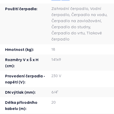
Použití čerpadla:
Zahradní čerpadlo, Vodní
čerpadlo, Čerpadlo na vodu,
Čerpadlo na zavlažování,
Čerpadlo do studny,
Čerpadlo do vrtu, Tlakové
čerpadlo
Hmotnost (kg):
18
Rozměry V x Š x H
141x9
(cm):
Provedení čerpadla -
230 V
napětí (V):
DN výtlak (mm):
6/4"
Délka přívodního
20
kabelu (m):