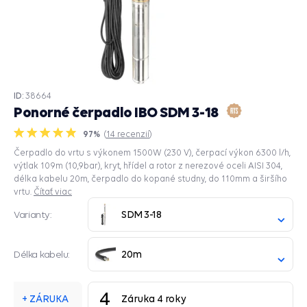
ID:
38664
Ponorné čerpadlo IBO SDM 3-18
97%
(
14
recenzií
)
Čerpadlo do vrtu s výkonem 1500W (230 V), čerpací výkon 6300 l/h,
výtlak 109m (10,9bar), kryt, hřídel a rotor z nerezové oceli AISI 304,
délka kabelu 20m, čerpadlo do kopané studny, do 110mm a širšího
vrtu.
Čítať viac
SDM 3-18
Varianty:
20m
Délka kabelu:
4
+ ZÁRUKA
Záruka 4 roky