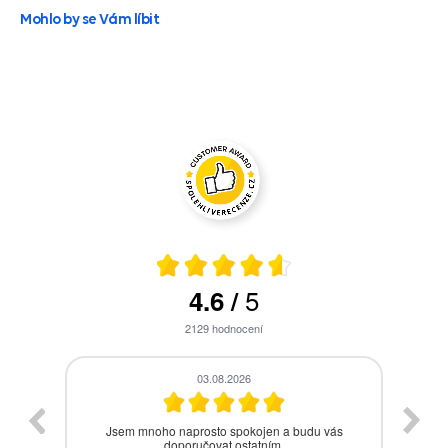
Mohlo by se Vám líbit
5
4.6
/
2129
hodnocení
28.07.2026
s
Bezproblémová komunikace, rychlé vyřešení
drobného problému.