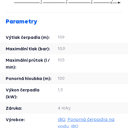
Parametry
Výtlak čerpadla (m):
109
Maximální tlak (bar):
10,9
Maximální průtok (l /
105
min):
Ponorná hloubka (m):
100
Výkon čerpadla
1,5
(kW):
Záruka:
4 roky
Výrobce:
IBO
,
Ponorná čerpadla na
vodu, IBO