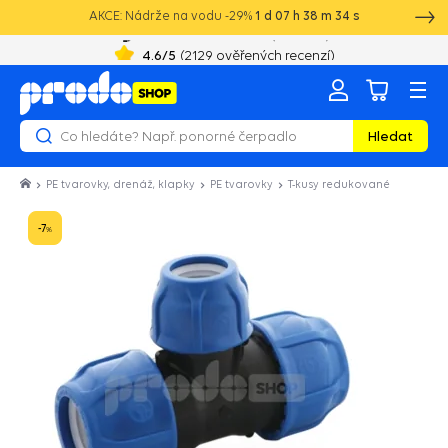
AKCE: Nádrže na vodu -29%
1
d
07
h
38
m
34
s
+420 603 890 993
8:00 - 16:00
4.6
/5
(
2129
ověřených recenzí)
Hledat
PE tvarovky, drenáž, klapky
PE tvarovky
T-kusy redukované
-7
%