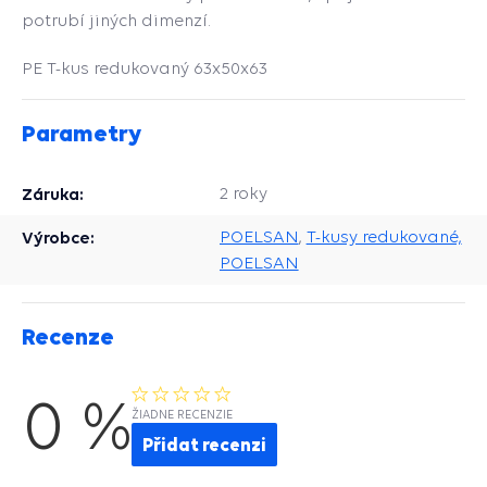
potrubí jiných dimenzí.
PE T-kus redukovaný 63x50x63
Parametry
Záruka:
2 roky
Výrobce:
POELSAN
,
T-kusy redukované,
POELSAN
Recenze
0 %
ŽIADNE RECENZIE
Přidat recenzi