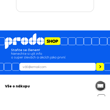
Staňte se členem!
Nenechte si ujít info
o super slevách a akcích jako první.
Vše o nákupu
Prodoshop.CZ