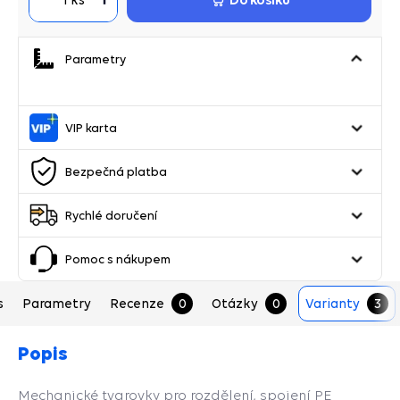
Parametry
VIP karta
Bezpečná platba
Rychlé doručení
Pomoc s nákupem
s
Parametry
Recenze
0
Otázky
0
Varianty
3
Popis
Mechanické tvarovky pro rozdělení, spojení PE