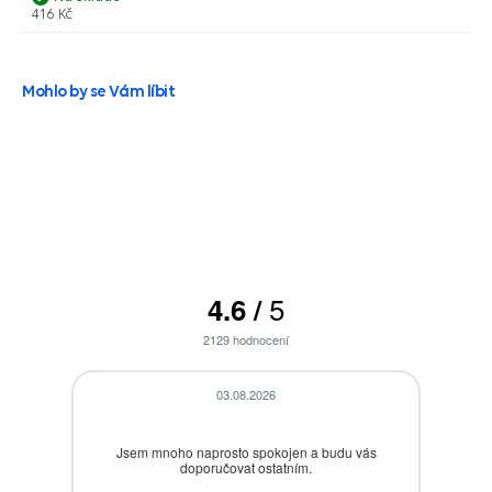
416 Kč
Mohlo by se Vám líbit
5
4.6
/
2129
hodnocení
03.08.2026
Jsem mnoho naprosto spokojen a budu vás
B
doporučovat ostatním.