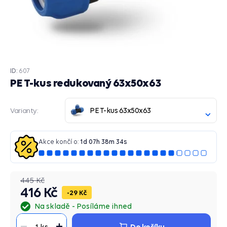
ID:
607
PE T-kus redukovaný 63x50x63
PE T-kus 63x50x63
Varianty:
Akce končí o:
1
d
07
h
38
m
34
s
445 Kč
416 Kč
29 Kč
Na skladě
Posíláme ihned
Do košíku
1 ks