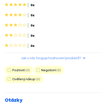
5
0x
hvězdiček>
4
0x
hviezdičky>
3
0x
hviezdičky>
2
0x
hviezdičky>
1
0x
hvězdička>
Jak u nás funguje hodnocení produktů?
Pozitivní
0
Negativní
0
Ověřený nákup
0
Otázky