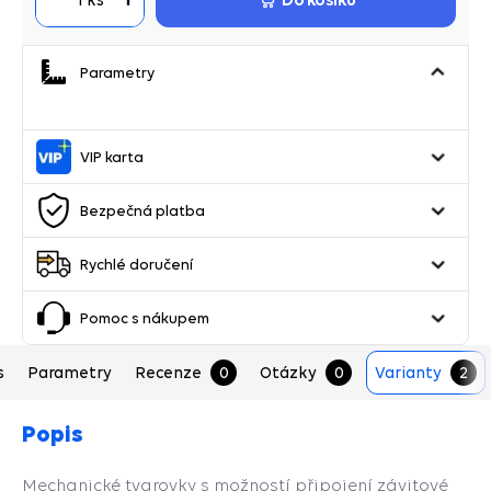
Parametry
VIP karta
Bezpečná platba
Rychlé doručení
Pomoc s nákupem
s
Parametry
Recenze
0
Otázky
0
Varianty
2
Popis
Mechanické tvarovky s možností připojení závitové