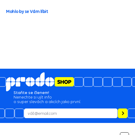
Mohlo by se Vám líbit
Staňte se členem!
Nenechte si ujít info
o super slevách a akcích jako první.