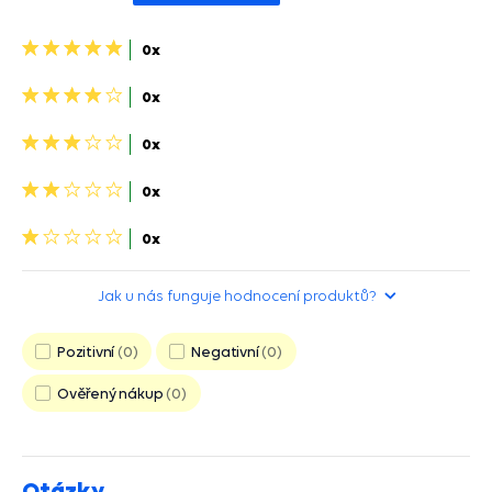
5
0x
hvězdiček>
4
0x
hviezdičky>
3
0x
hviezdičky>
2
0x
hviezdičky>
1
0x
hvězdička>
Jak u nás funguje hodnocení produktů?
Pozitivní
0
Negativní
0
Ověřený nákup
0
Otázky