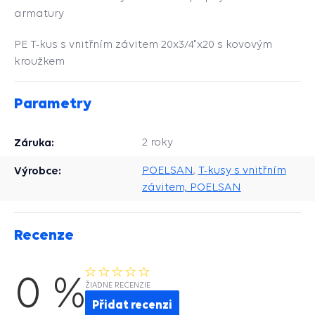
armatury
PE T-kus s vnitřním závitem 20x3/4"x20 s kovovým
kroužkem
Parametry
Záruka:
2 roky
Výrobce:
POELSAN
,
T-kusy s vnitřním
závitem, POELSAN
Recenze
0 %
ŽIADNE RECENZIE
Přidat recenzi