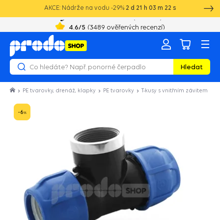
AKCE: Nádrže na vodu -29%
2
d
21
h
03
m
22
s
+420 603 890 993
8:00 - 16:00
4.6
/5
(
3489
ověřených recenzí)
Hledat
PE tvarovky, drenáž, klapky
PE tvarovky
T-kusy s vnitřním závitem
-6
%