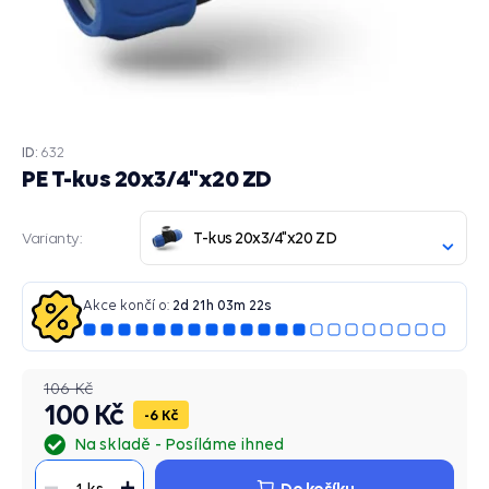
ID:
632
PE T-kus 20x3/4"x20 ZD
T-kus 20x3/4"x20 ZD
Varianty:
Akce končí o:
2
d
21
h
03
m
22
s
106 Kč
100 Kč
6 Kč
Na skladě
Posíláme ihned
Do košíku
1 ks