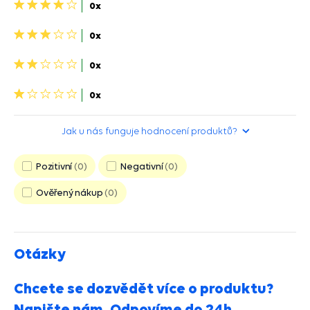
4
0x
hviezdičky>
3
0x
hviezdičky>
2
0x
hviezdičky>
1
0x
hvězdička>
Jak u nás funguje hodnocení produktů?
Pozitivní
0
Negativní
0
Ověřený nákup
0
Otázky
Chcete se dozvědět více o produktu?
Napište nám. Odpovíme do 24h.