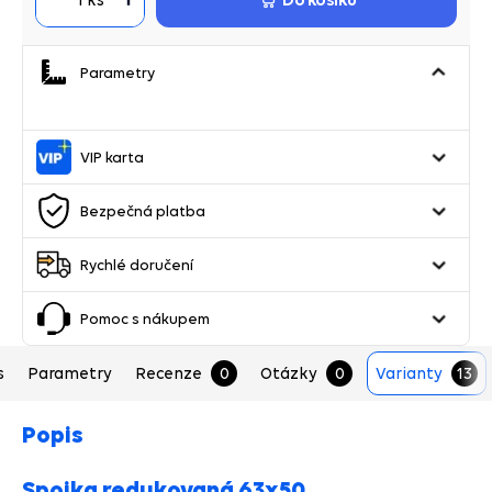
Parametry
VIP karta
Bezpečná platba
Rychlé doručení
Pomoc s nákupem
s
Parametry
Recenze
0
Otázky
0
Varianty
13
Popis
Spojka redukovaná 63x50