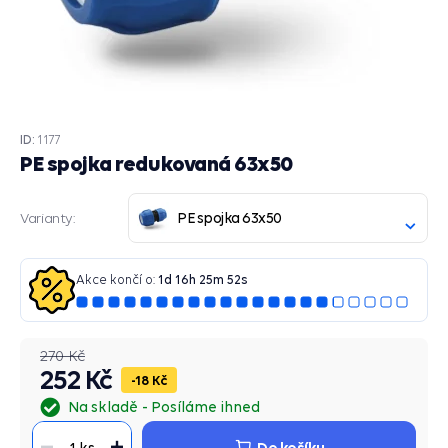
ID:
1177
PE spojka redukovaná 63x50
PE spojka 63x50
Varianty:
Akce končí o:
1
d
16
h
25
m
51
s
270 Kč
252 Kč
18 Kč
Na skladě
Posíláme ihned
Do košíku
1 ks