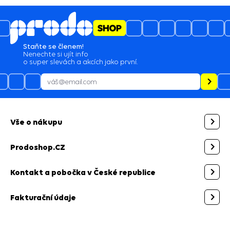
5
4.6
/
2129
hodnocení
03.08.2026
Jsem mnoho naprosto spokojen a budu vás
doporučovat ostatním.
28.07.2026
Bezproblémová komunikace, rychlé vyřešení
drobného problému.
Staňte se členem!
Nenechte si ujít info
27.07.2026
o super slevách a akcích jako první.