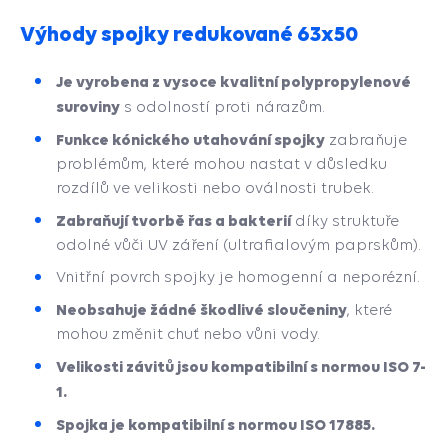
Výhody spojky redukované 63x50
Je vyrobena z vysoce kvalitní polypropylenové
suroviny
s odolností proti nárazům.
Funkce kónického utahování spojky
zabraňuje
problémům, které mohou nastat v důsledku
rozdílů ve velikosti nebo oválnosti trubek.
Zabraňují tvorbě řas a bakterií
díky struktuře
odolné vůči UV záření (ultrafialovým paprskům).
Vnitřní povrch spojky je homogenní a neporézní.
Neobsahuje žádné škodlivé sloučeniny
, které
mohou změnit chuť nebo vůni vody.
Velikosti závitů jsou kompatibilní s normou ISO 7-
1.
Spojka je kompatibilní s normou ISO 17885.