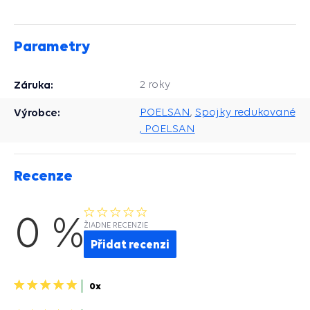
Parametry
Záruka:
2 roky
Výrobce:
POELSAN
,
Spojky redukované
, POELSAN
Recenze
0 %
ŽIADNE RECENZIE
Přidat recenzi
5
0x
hvězdiček>