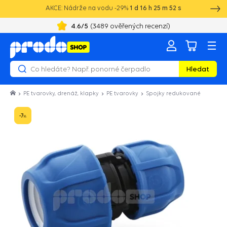
AKCE: Nádrže na vodu -29%
1
d
16
h
25
m
51
s
4.6
/5
(
2129
ověřených recenzí)
Hledat
PE tvarovky, drenáž, klapky
PE tvarovky
Spojky redukované
-7
%