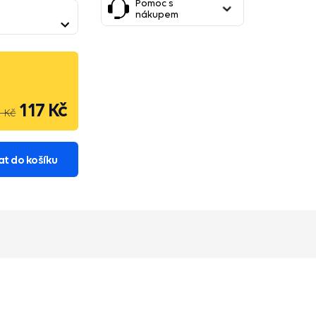
Pomoc s
nákupem
117 Kč
6 Kč
at do košíku