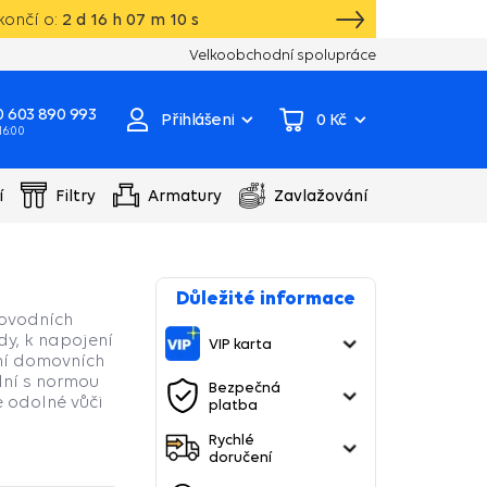
ončí o:
2
d
16
h
07
m
09
s
Vlastní sklad, výroba, servisní centrum čer
Velkoobchodní spolupráce
 603 890 993
Přihlášení
0 Kč
 16:00
í
Filtry
Armatury
Zavlažování
Důležité informace
dovodních
dy, k napojení
VIP karta
ní domovních
lní s normou
Bezpečná
Je odolné vůči
platba
Rychlé
doručení