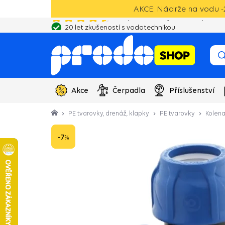
AKCE: Nádrže na vodu -2
20 let zkušeností s vodotechnikou
Akce
Čerpadla
Příslušenství
PE tvarovky, drenáž, klapky
PE tvarovky
Kolena
-7
%