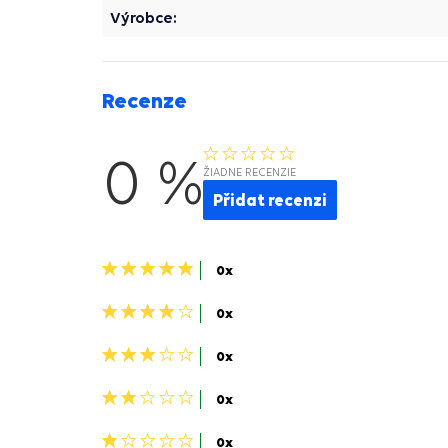
Výrobce:
Recenze
0 %
ŽIADNE RECENZIE
Přidat recenzi
5
0x
hvězdiček>
4
0x
hviezdičky>
3
0x
hviezdičky>
2
0x
hviezdičky>
1
0x