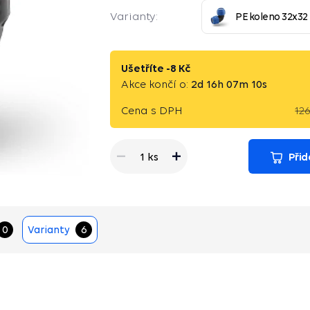
Varianty:
PE koleno 32x32
Ušetříte -
8 Kč
Akce končí o:
2
d
16
h
07
m
09
s
Cena s DPH
12
Přid
1 ks
0
Varianty
6