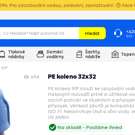
9%. Pro zásobování vodou, zalévání, zavlažování. 🕒 Akce k
+420
Hledat
8:00 -
Tlakové
Domácí
Šachty,
Topen
nádoby
vodárny
nádrže
 90°
PE koleno 32x32
ID:
694
PE Koleno 90° slouží ke spojování vo
tlakových rozvodů pitné a užitkové vo
sacích potrubí ve studnách a připoje
přípojek. Velikost závitů je kompatibi
ISO 7-1. Neovlivňuje chuť a vůni vody. 
UV záření.
Na skladě
Posíláme ihned