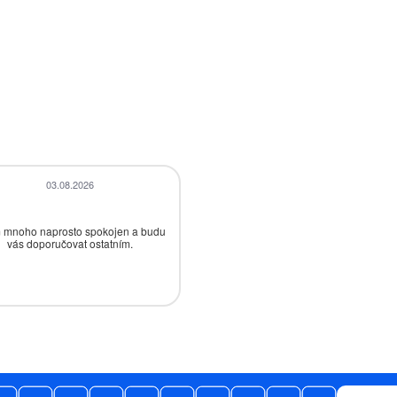
03.08.2026
28.07.2026
 mnoho naprosto spokojen a budu
Bezproblémová komunikace, rychlé
vás doporučovat ostatním.
vyřešení drobného problému.