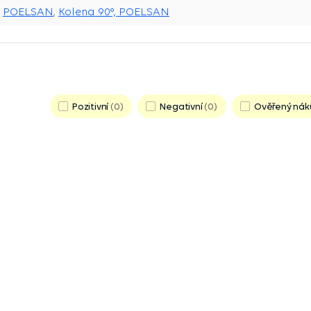
POELSAN
,
Kolena 90°, POELSAN
Pozitivní
0
Negativní
0
Ověřený nák