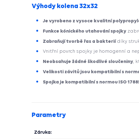
Výhody kolena 32x32
Je vyrobeno z vysoce kvalitní polypropy
Funkce kónického utahování spojky
zabra
Zabraňují tvorbě řas a bakterií
díky stru
Vnitřní povrch spojky je homogenní a nep
Neobsahuje žádné škodlivé sloučeniny
, 
Velikosti závitů jsou kompatibilní s normo
Spojka je kompatibilní s normou ISO 1788
Parametry
Záruka: