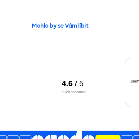
Mohlo by se Vám líbit
026
21.07.2026
5
4.6
/
valita i rychlost
rychlost, bezproblémovost
Jsem
ní
2129
hodnocení