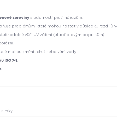
lenové suroviny
s odolností proti nárazům.
ňuje problémům, které mohou nastat v důsledku rozdílů ve 
ktuře odolné vůči UV záření (ultrafialovým paprskům).
orézní.
které mohou změnit chuť nebo vůni vody.
u ISO 7-1.
5.
2 roky