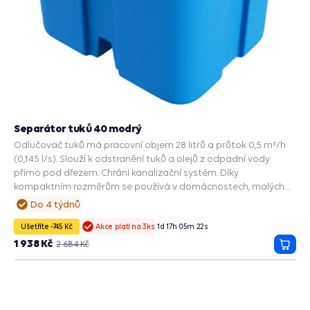
Separátor tuků 40 modrý
Odlučovač tuků má pracovní objem 28 litrů a průtok 0,5 m³/h
(0,145 l/s). Slouží k odstranění tuků a olejů z odpadní vody
přímo pod dřezem. Chrání kanalizační systém. Díky
kompaktním rozměrům se používá v domácnostech, malých
kavárnách a kancelářských jídelnách.
Do 4 týdnů
Ušetříte -745 Kč
1
d
17
h
05
m
22
s
Akce platí na 3ks
1 938 Kč
2 684 Kč
Přida
do
košík