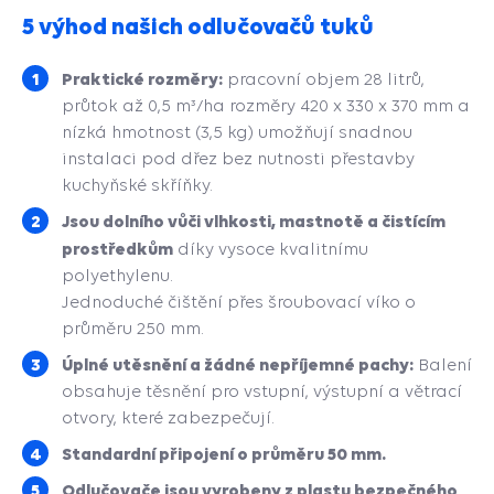
5 výhod našich odlučovačů tuků
Praktické rozměry:
pracovní objem 28 litrů,
průtok až 0,5 m³/ha rozměry 420 x 330 x 370 mm a
nízká hmotnost (3,5 kg) umožňují snadnou
instalaci pod dřez bez nutnosti přestavby
kuchyňské skříňky.
Jsou dolního vůči vlhkosti, mastnotě a čistícím
prostředkům
díky vysoce kvalitnímu
polyethylenu.
Jednoduché čištění přes šroubovací víko o
průměru 250 mm.
Úplné utěsnění a žádné nepříjemné pachy:
Balení
obsahuje těsnění pro vstupní, výstupní a větrací
otvory, které zabezpečují.
Standardní připojení o průměru 50 mm.
Odlučovače jsou vyrobeny z plastu bezpečného