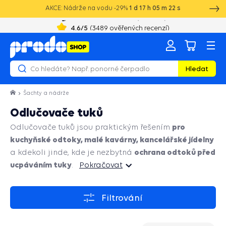
AKCE: Nádrže na vodu -29%
1
d
17
h
05
m
22
s
+420 603 890 993
8:00 - 16:00
4.6
/5
(
3489
ověřených recenzí)
Hledat
Šachty a nádrže
Odlučovače tuků
pro
Odlučovače tuků jsou praktickým řešením
kuchyňské odtoky, malé kavárny, kancelářské jídelny
ochrana odtoků před
a kdekoli jinde, kde je nezbytná
ucpáváním tuky
.
Pokračovat
Pokračovat
Filtrování