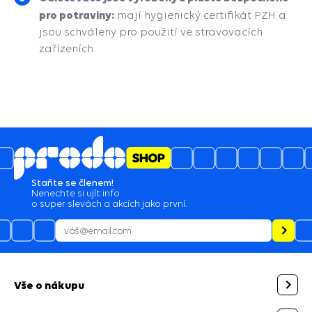
pro potraviny:
mají hygienický certifikát PZH a
jsou schváleny pro použití ve stravovacích
zařízeních.
Staňte se členem!
Nenechte si ujít info
o super slevách a akcích jako první.
Vše o nákupu