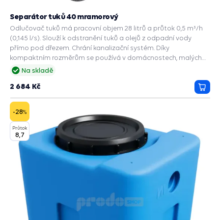
Separátor tuků 40 mramorový
Odlučovač tuků má pracovní objem 28 litrů a průtok 0,5 m³/h
(0,145 l/s). Slouží k odstranění tuků a olejů z odpadní vody
přímo pod dřezem. Chrání kanalizační systém. Díky
kompaktním rozměrům se používá v domácnostech, malých
kavárnách a kancelářských jídelnách.
Na skladě
2 684 Kč
Přida
do
košík
-28
%
Průtok
8,7