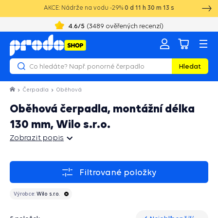
AKCE: Nádrže na vodu -29%
0
d
11
h
30
m
13
s
4.6
/5
(
2129
ověřených recenzí)
Hledat
Čerpadla
Oběhová
Oběhová čerpadla, montážní délka
130 mm, Wilo s.r.o.
Zobrazit popis
Zobrazit popis
Filtrované položky
Výrobce:
Wilo s.r.o.