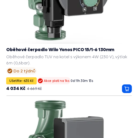
Oběhové čerpadlo Wilo Yonos PICO 15/1-6 130mm
Oběhové čerpadlo TUV na kotel s výkonem 4W (230 V), výtlak
6m (0,6bar).
Do 2 týdnů
Ušetříte -635 Kč
0
d
11
h
30
m
13
s
Akce platí na 1ks
4 034 Kč
4 669 Kč
Přida
do
košík