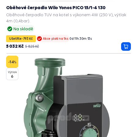
Oběhové čerpadlo Wilo Yonos PICO 15/1-4 130
Oběhové čerpadlo TUV na kotel s výkonem 4W (230 V), výtlak
4m (0,4bar).
Na skladě
Ušetříte -793 Kč
0
d
11
h
30
m
13
s
Akce platí na 1ks
5 032 Kč
5 825 Kč
Přida
do
košík
-14
%
Výtlak
6