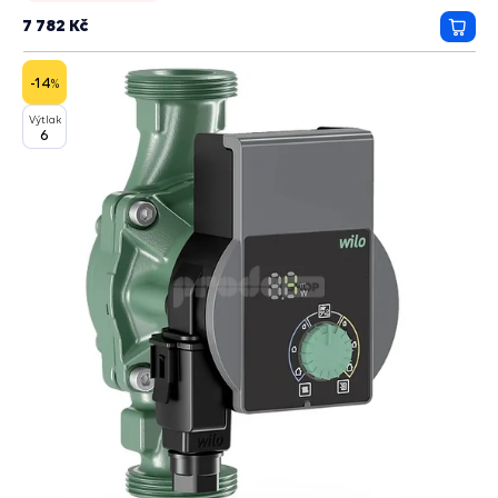
7 782 Kč
Přida
do
košík
-14
%
Výtlak
6