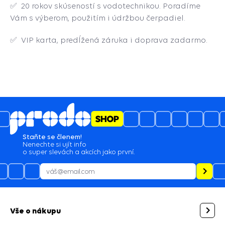
✅ 20 rokov skúseností s vodotechnikou. Poradíme
Vám s výberom, použitím i údržbou čerpadiel.
✅ VIP karta, predĺžená záruka i doprava zadarmo.
5
4.6
/
2129
hodnocení
03.08.2026
Jsem mnoho naprosto spokojen a budu vás
Be
doporučovat ostatním.