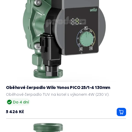
Oběhové čerpadlo Wilo Yonos PICO 25/1-4 130mm
Oběhové čerpadlo TUV na kotel s výkonem 4W (230 V).
Do 4 dní
5 426 Kč
Přida
do
košík