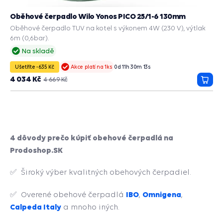
Oběhové čerpadlo Wilo Yonos PICO 25/1-6 130mm
Oběhové čerpadlo TUV na kotel s výkonem 4W (230 V), výtlak
6m (0,6bar).
Na skladě
Ušetříte -635 Kč
0
d
11
h
30
m
13
s
Akce platí na 1ks
4 034 Kč
4 669 Kč
Přida
do
košík
4 dôvody prečo kúpiť obehové čerpadlá na
Prodoshop.SK
✅ Široký výber kvalitných obehových čerpadiel.
IBO
Omnigena
✅ Overené obehové čerpadlá
,
,
Calpeda Italy
a mnoho iných.