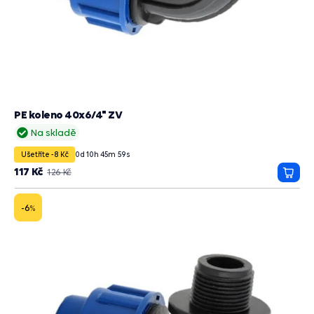
PE koleno 40x6/4" ZV
Na skladě
Ušetříte -8 Kč
0
d
10
h
45
m
58
s
117 Kč
126 Kč
Přida
do
košík
-6
%