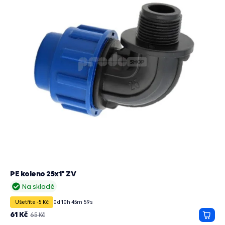
PE koleno 25x1" ZV
Na skladě
Ušetříte -5 Kč
0
d
10
h
45
m
58
s
61 Kč
65 Kč
Přida