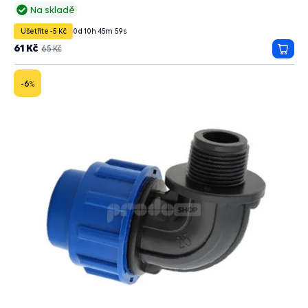
Na skladě
Ušetříte -5 Kč
0
d
10
h
45
m
58
s
61 Kč
65 Kč
Přida
do
košík
-6
%