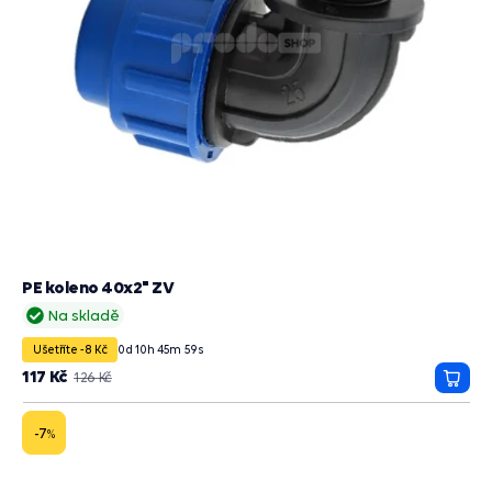
PE koleno 40x2" ZV
Na skladě
Ušetříte -8 Kč
0
d
10
h
45
m
58
s
117 Kč
126 Kč
Přida
do
košík
-7
%