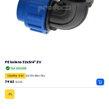
PE koleno 32x5/4" ZV
Na skladě
Ušetříte -5 Kč
0
d
10
h
45
m
58
s
79 Kč
83 Kč
Přida
do
košík
-7
%