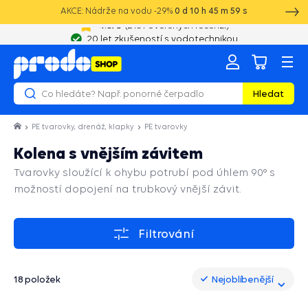
AKCE: Nádrže na vodu -29%
0
d
10
h
45
m
58
s
20 let zkušeností s vodotechnikou
Hledat
PE tvarovky, drenáž, klapky
PE tvarovky
Kolena s vnějším závitem
Tvarovky sloužící k ohybu potrubí pod úhlem 90° s
možností dopojení na trubkový vnější závit.
Filtrování
18 položek
Nejoblíbenější
Nejoblíbenější