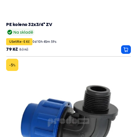
PE koleno 32x3/4" ZV
Na skladě
Ušetříte -5 Kč
0
d
10
h
45
m
58
s
79 Kč
83 Kč
Přida
do
košík
-5
%