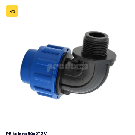
do
košík
-7
%
PE koleno 50x2" ZV