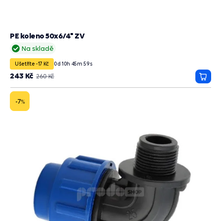
PE koleno 50x6/4" ZV
Na skladě
Ušetříte -17 Kč
0
d
10
h
45
m
58
s
243 Kč
260 Kč
Přida
do
košík
-7
%