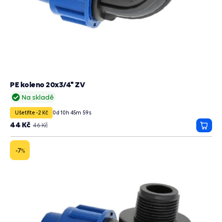
PE koleno 20x3/4" ZV
Na skladě
Ušetříte -2 Kč
0
d
10
h
45
m
58
s
44 Kč
46 Kč
Přida
do
košík
-7
%