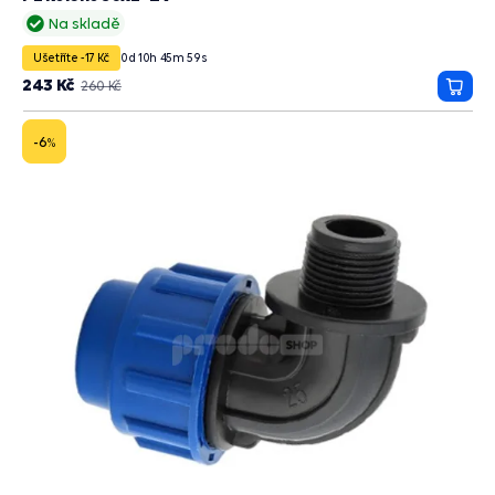
Na skladě
Ušetříte -17 Kč
0
d
10
h
45
m
58
s
243 Kč
260 Kč
Přida
do
košík
-6
%