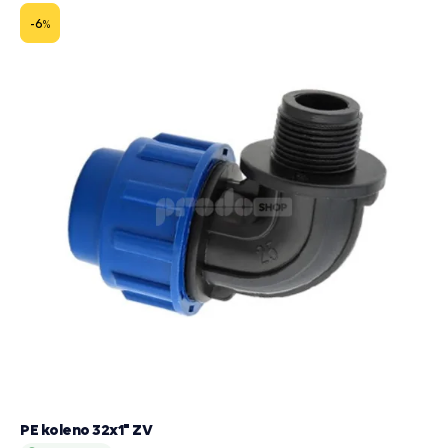
-6
%
PE koleno 32x1" ZV