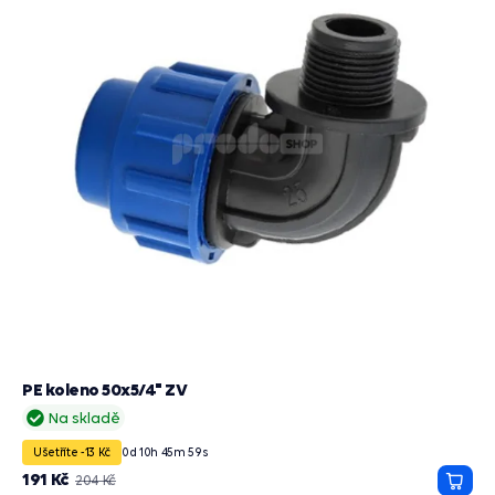
PE koleno 50x5/4" ZV
Na skladě
Ušetříte -13 Kč
0
d
10
h
45
m
58
s
191 Kč
204 Kč
Přida