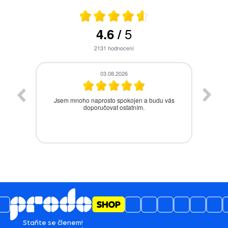
5
4.6
/
2131
hodnocení
28.07.2026
vás
Bezproblémová komunikace, rychlé vyřešení
drobného problému.
Staňte se členem!