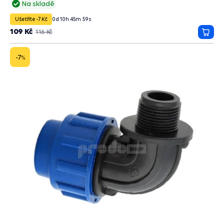
Na skladě
Ušetříte -7 Kč
0
d
10
h
45
m
58
s
109 Kč
116 Kč
Přida
do
košík
-7
%