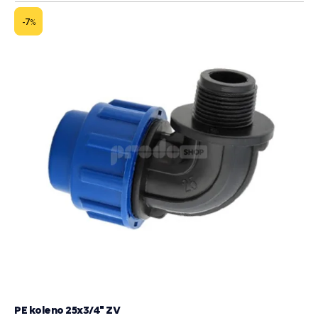
do
košík
-7
%
PE koleno 25x3/4" ZV