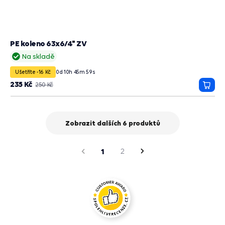
PE koleno 63x6/4" ZV
Na skladě
Ušetříte -16 Kč
0
d
10
h
45
m
58
s
235 Kč
250 Kč
Přida
do
košík
Zobrazit dalších 6 produktů
strana
Předchozí
1
2
Následující
strana