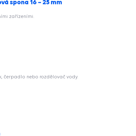
ová spona 16 – 25 mm
ími zařízeními.
, čerpadlo nebo rozdělovač vody.
m