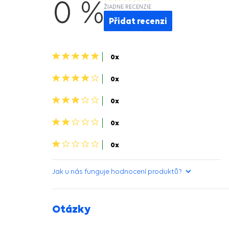
0 %
ŽIADNE RECENZIE
Přidat recenzi
5
0x
hvězdiček>
4
0x
hviezdičky>
3
0x
hviezdičky>
2
0x
hviezdičky>
1
0x
hvězdička>
Jak u nás funguje hodnocení produktů?
Otázky