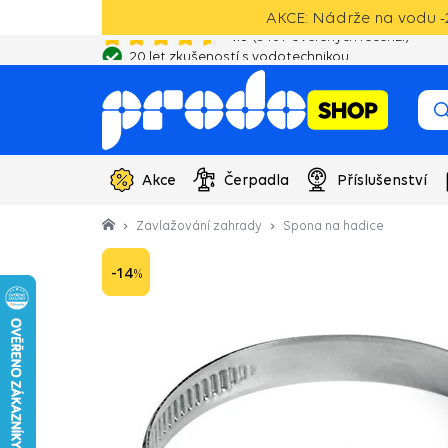
AKCE: Nádrže na vodu -2
20 let zkušeností s vodotechnikou
Akce
Čerpadla
Příslušenství
Zavlažování zahrady
Spona na hadice
-14
%