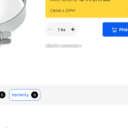
Cena s DPH
Přid
1 ks
Všechny parametry
0
Varianty
6