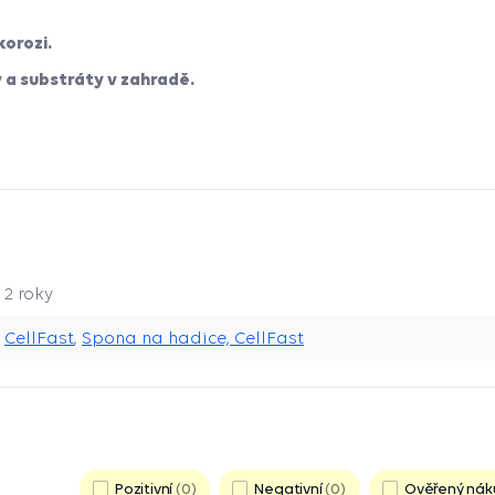
korozi.
y a substráty v zahradě.
2 roky
CellFast
,
Spona na hadice, CellFast
Pozitivní
0
Negativní
0
Ověřený nák