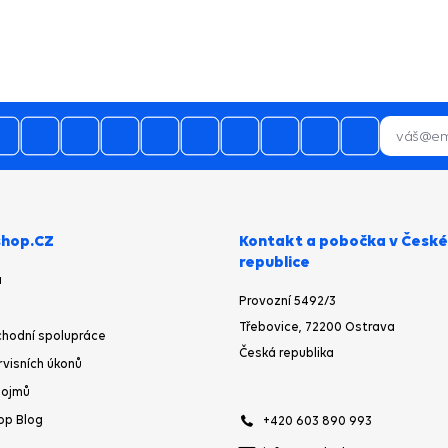
hop.CZ
Kontakt a pobočka v České
republice
a
Provozní 5492/3
Třebovice, 72200 Ostrava
hodní spolupráce
Česká republika
rvisních úkonů
pojmů
op Blog
+420 603 890 993