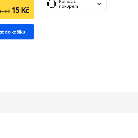
Pomoc s
nákupem
15 Kč
17 Kč
at do košíku