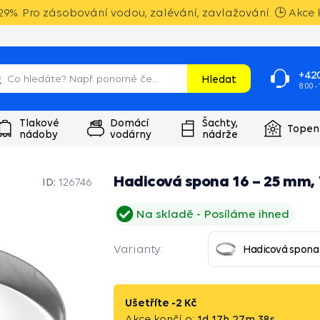
9%. Pro zásobování vodou, zalévání, zavlažování. 🕒 Akce k
+420
Hledat
8:00 -
Tlakové
Domácí
Šachty,
Topen
nádoby
vodárny
nádrže
Hadicová spona 16 – 25 mm,
ID:
126746
Na skladě
Posíláme ihned
Varianty:
Hadicová spona
Ušetříte -
2 Kč
Akce končí o:
1
d
17
h
27
m
37
s