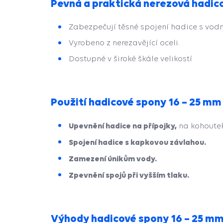
Pevná a praktická nerezová hadic
Zabezpečují těsné spojení hadice s vodn
Vyrobeno z nerezavějící oceli.
Dostupné v široké škále velikostí
Použití hadicové spony 16 – 25 mm
Upevnění hadice na přípojky,
na kohoutek
Spojení hadice s kapkovou závlahou.
Zamezení únikům vody.
Zpevnění spojů při vyšším tlaku.
Výhody hadicové spony 16 – 25 m