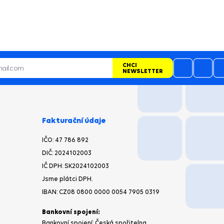
CHCI
NEWSLETTER
Fakturační údaje
IČO:
47 786 892
DIČ:
2024102003
IČ DPH: SK2024102003
Jsme plátci DPH.
IBAN:
CZ08 0800 0000 0054 7905 0319
Bankovní spojení:
Bankovní spojení: Česká spořitelna