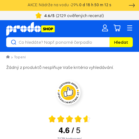
AKCE: Nádrže na vodu -29%
0
d
18
h
50
m
12
s
4.6
/5
(
2129
ověřených recenzí)
Hledat
Topení
Žádný z produktů nesplňuje Vaše kritéria vyhledávání.
5
4.6
/
2129
hodnocení