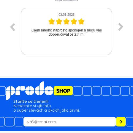
03.08.2026
Jsem mnoho naprosto spokojen a budu vás
Be
doporučovat ostatním.
Staňte se členem!
Nenechte si ujít info
o super slevách a akcích jako první.