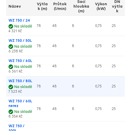
Sací
DN
Výtla
Průtok
Výkon
Název
hloubka
výtla
k (m)
(l/min)
(kW)
(m)
k
WZ 750 / 24
78
48
8
0,75
25
Na skladě
4 321 Kč
WZ 750 / 50L
78
48
8
0,75
25
Na skladě
6 238 Kč
WZ 750 / 60L
78
48
8
0,75
25
Na skladě
6 361 Kč
WZ 750 / 80L
78
48
8
0,75
25
Na skladě
7 523 Kč
WZ 750 / 60L
nerez
78
48
8
0,75
25
Na skladě
8 354 Kč
WZ 750 /
100L