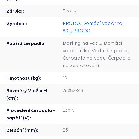
Záruka:
3 roky
Výrobce:
PRODO
,
Domácí vodárna
80L, PRODO
Použití čerpadla:
Darling na vodu, Domácí
vodárnička, Vodní čerpadlo,
Čerpadlo na vodu, Čerpadlo
na zavlažování
Hmotnost (kg):
10
Rozměry V x Š x H
78x82x43
(cm):
Provedení čerpadla -
230 V
napětí (V):
DN sání (mm):
25