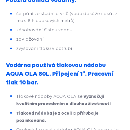
čerpání ze studní a vrtů (vodu dokáže nasát z
max. 8 hloubkových metrů)
zásobování čistou vodou
zavlažování
zvyšování tlaku v potrubí
Vodárna používá tlakovou nádobu
AQUA OLA 80L. Připojení 1". Pracovní
tlak 10 bar.
vyznačují
Tlakové nádoby AQUA OLA se
kvalitním provedením a dlouhou životností
Tlaková nádoba je z oceli
příruba je
a
pozinkovaná.
Ocelová tlaková nádoba AQUA OLA obsahuje