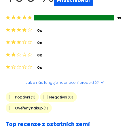
Přidat recenzi
5
1x
hvězdiček>
4
0x
hviezdičky>
3
0x
hviezdičky>
2
0x
hviezdičky>
1
0x
hvězdička>
Jak u nás funguje hodnocení produktů?
Pozitivní
1
Negativní
0
Ověřený nákup
1
Top recenze z ostatních zemí