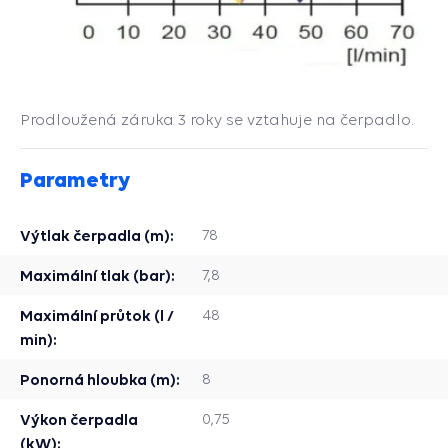
Prodloužená záruka 3 roky se vztahuje na čerpadlo.
Parametry
Výtlak čerpadla (m):
78
Maximální tlak (bar):
7,8
Maximální průtok (l /
48
min):
Ponorná hloubka (m):
8
Výkon čerpadla
0,75
(kW):