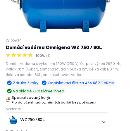
ID:
22630
Domácí vodárna Omnigena WZ 750 / 80L
100%
(
1
)
Domácí vodárna s výkonem 750W (230 V), čerpací výkon 2880 l/h,
výtlak 78m (7,8bar), samonasávací hloubka 8m, délka kabelu 1m,
tlaková nádoba 80L, pro zásobování vodou.
Záruka 3 roky
Odpískovací filtr za 456 Kč ZDARMA
Na skladě
Posíláme ihned
Specializovaný kurýr
Pro doručení nadrozměrných balíků bez poškození
Varianty:
WZ 750 / 80L