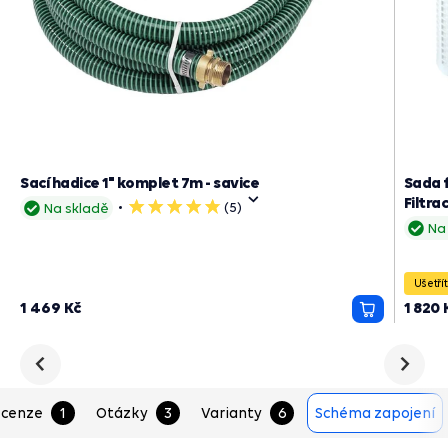
Sací hadice 1" komplet 7m - savice
Sada f
Filtra
(5)
Na skladě
5
Na
hvězdiček
Ušetřít
1 469 Kč
1 820 
Přidat
do
košíku
Předchozí
Následu
cenze
1
Otázky
3
Varianty
6
Schéma zapojení