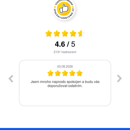
5
4.6
/
2131
hodnocení
28.07.2026
s
Bezproblémová komunikace, rychlé vyřešení
drobného problému.