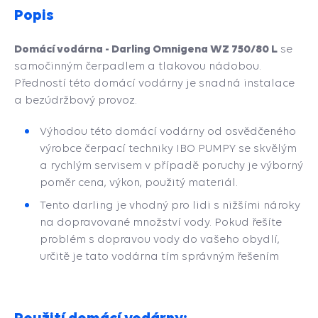
Popis
Domácí vodárna - Darling Omnigena WZ 750/80 L
se
samočinným čerpadlem a tlakovou nádobou.
Předností této domácí vodárny je snadná instalace
a bezúdržbový provoz.
Výhodou této domácí vodárny od osvědčeného
výrobce čerpací techniky IBO PUMPY se skvělým
a rychlým servisem v případě poruchy je výborný
poměr cena, výkon, použitý materiál.
Tento darling je vhodný pro lidi s nižšími nároky
na dopravované množství vody. Pokud řešíte
problém s dopravou vody do vašeho obydlí,
určitě je tato vodárna tím správným řešením
Použití domácí vodárny: