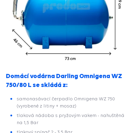
Domácí vodárna Darling Omnigena WZ
750/80 L se skládá z:
samonasávací čerpadlo Omnigena WZ 750
(vyrobené z litiny + mosaz)
tlaková nádoba s pryžovým vakem - nahuštěná
na 1,5 Bar
tlakový spínač 2 - 3,5 Bar