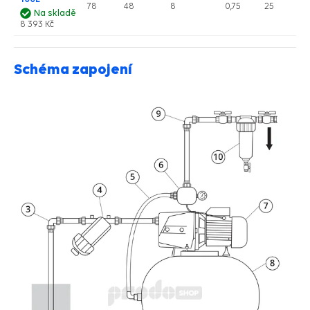
78
48
8
0,75
25
Na skladě
8 393 Kč
Schéma zapojení