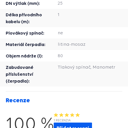
DN výtlak (mm):
25
Délka přívodního
1
kabelu (m):
Plovákový spínač:
ne
Materiál čerpadla:
litina-mosaz
Objem nádrže (l):
80
Zabudované
Tlakový spínač, Manometr
příslušenství
(čerpadla):
Recenze
100 %
1 RECENZIA