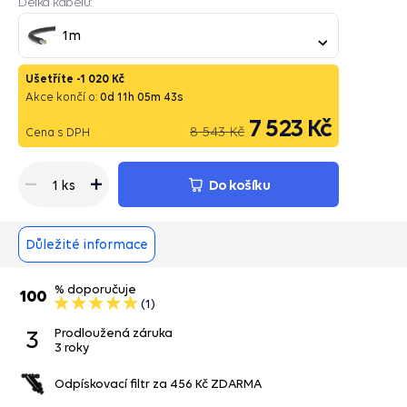
Délka kabelu:
1m
Ušetříte -
1 020 Kč
Akce končí o:
0
d
11
h
05
m
42
s
7 523 Kč
8 543 Kč
Cena s DPH
Do košíku
1 ks
Důležité informace
% doporučuje
100
(1)
3
Prodloužená záruka
3 roky
Odpískovací filtr za 456 Kč ZDARMA