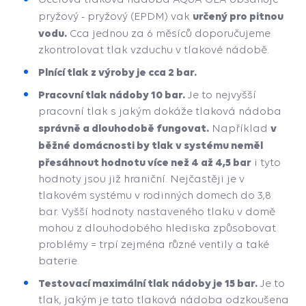
určený pro pitnou
pryžový - pryžový (EPDM) vak
vodu.
Cca jednou za 6 měsíců doporučujeme
zkontrolovat tlak vzduchu v tlakové nádobě.
Plnící tlak z výroby je cca 2 bar.
Pracovní tlak nádoby 10 bar.
Je to nejvyšší
pracovní tlak s jakým dokáže tlaková nádoba
správně a dlouhodobě fungovat.
v
Například
běžné domácnosti by tlak v systému neměl
přesáhnout hodnotu více než 4 až 4,5 bar
i tyto
hodnoty jsou již hraniční. Nejčastěji je v
tlakovém systému v rodinných domech do 3,8
bar. Vyšší hodnoty nastaveného tlaku v domě
mohou z dlouhodobého hlediska způsobovat
problémy = trpí zejména různé ventily a také
baterie.
Testovací maximální tlak nádoby je 15 bar.
Je to
tlak, jakým je tato tlaková nádoba odzkoušena