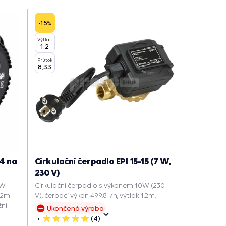
Nejoblíbenější
-15
%
Výtlak
1.2
Průtok
8,33
14 na
Cirkulační čerpadlo EPI 15-15 (7 W,
230 V)
9W
Cirkulační čerpadlo s výkonem 10W (230
1.2m
V), čerpací výkon 499.8 l/h, výtlak 1.2m.
žní
Ukončená výroba
(4)
5