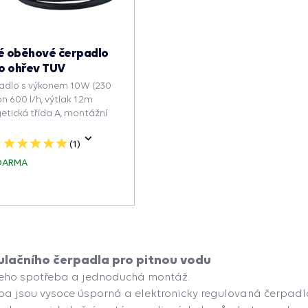
ké oběhové čerpadlo
ro ohřev TUV
padlo s výkonem 10W (230
on 600 l/h, výtlak 1.2m
getická třída A, montážní
(1)
5
hvězdiček
DARMA
ulačního čerpadla pro pitnou vodu
 jeho spotřeba a jednoduchá montáž.
ba jsou vysoce úsporná a elektronicky regulovaná čerpadla