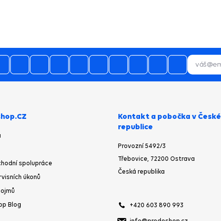
03.08.2026
28.07.2026
 mnoho naprosto spokojen a budu
Bezproblémová komunikace, rychlé
vás doporučovat ostatním.
vyřešení drobného problému.
hop.CZ
Kontakt a pobočka v České
republice
a