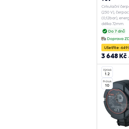
Cirkulační čer
(230 V), čerpac
(0,12bar), ener
délka 72mm.
Do 7 dnů
Doprava Z
Ušetříte -649 
3 648 Kč
Výtlak
1.2
Průtok
10