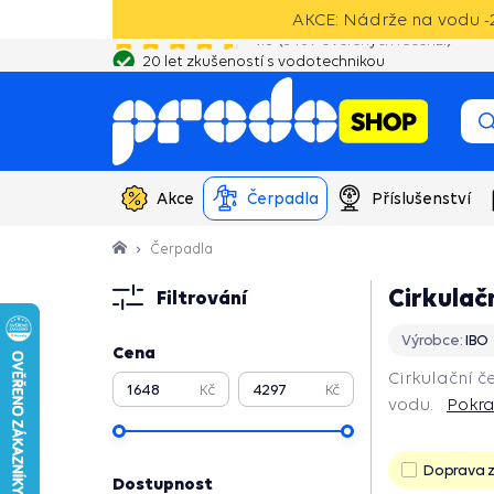
AKCE: Nádrže na vodu -2
20 let zkušeností s vodotechnikou
Akce
Čerpadla
Příslušenství
Čerpadla
Cirkulač
Filtrování
Výrobce:
IBO
Cena
Cirkulační č
Kč
Kč
vodu.
Pokra
Pokračovat
Doprava 
Dostupnost