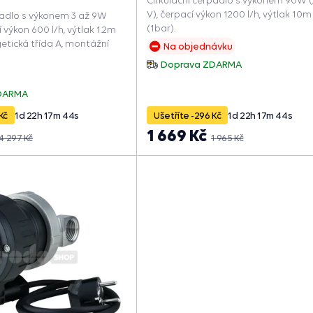
V), čerpací výkon 1200 l/h, výtlak 10m
padlo s výkonem 3 až 9W
(1bar).
í výkon 600 l/h, výtlak 1.2m
getická třída A, montážní
Na objednávku
Doprava ZDARMA
DARMA
Kč
1
d
22
h
17
m
43
s
Ušetříte -296 Kč
1
d
22
h
17
m
43
s
1 669 Kč
4 297 Kč
1 965 Kč