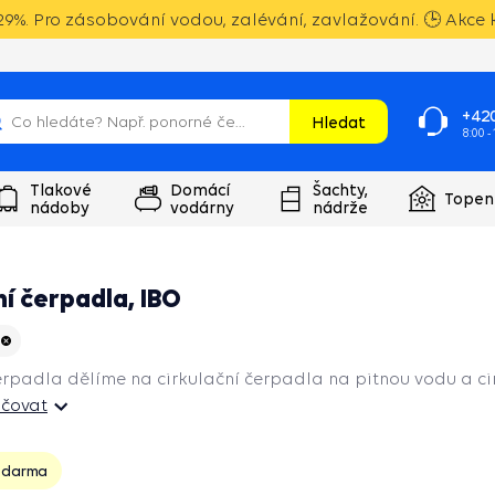
9%. Pro zásobování vodou, zalévání, zavlažování. 🕒 Akce k
+420
Hledat
8:00 -
Tlakové
Domácí
Šachty,
Topen
nádoby
vodárny
nádrže
ní čerpadla, IBO
erpadla dělíme na cirkulační čerpadla na pitnou vodu a ci
čovat
zdarma