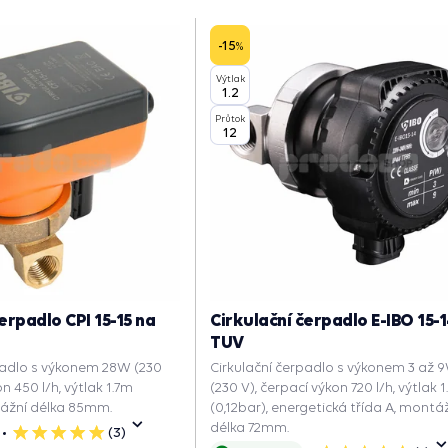
-15
%
Výtlak
1.2
Průtok
12
erpadlo CPI 15-15 na
Cirkulační čerpadlo E-IBO 15-
TUV
padlo s výkonem 28W (230
Cirkulační čerpadlo s výkonem 3 až 
on 450 l/h, výtlak 1.7m
(230 V), čerpací výkon 720 l/h, výtlak 
tážní délka 85mm.
(0,12bar), energetická třída A, montá
délka 72mm.
(3)
5