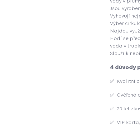
vody v průmy
Jsou vyroben
Vyhovují nej
Výběr cirkul
Najdou využi
Hodí se před
voda v trub
Slouží k nep
4 důvody p
✅ Kvalitní c
✅ Ověřená c
✅ 20 let zku
✅ VIP karta