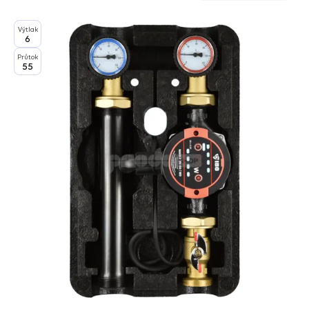
Výtlak
6
Průtok
55