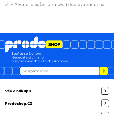
✅ VIP karta, predĺžená záruka i doprava zadarmo.
Staňte se členem!
Nenechte si ujít info
o super slevách a akcích jako první.
Vše o nákupu
Prodoshop.CZ