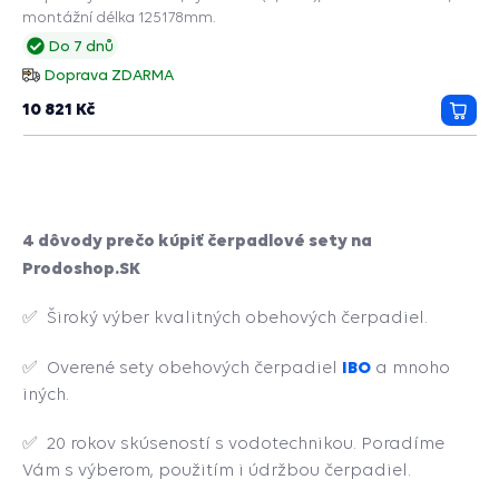
montážní délka 125178mm.
Do 7 dnů
Doprava ZDARMA
10 821 Kč
Přida
do
košík
4 dôvody prečo kúpiť čerpadlové sety na
Prodoshop.SK
✅ Široký výber kvalitných obehových čerpadiel.
IBO
✅ Overené sety obehových čerpadiel
a mnoho
iných.
✅ 20 rokov skúseností s vodotechnikou. Poradíme
Vám s výberom, použitím i údržbou čerpadiel.