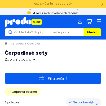
AKCE: Nádrže na vodu -29%
+420 603 890 993
8:00 - 16:00
4.6
/5
(
3489
ověřených recenzí)
Hledat
Čerpadla
Oběhová
Čerpadlové sety
Zobrazit popis
Zobrazit popis
Filtrování
Doprava zdarma
3 položky
Nejoblíbenější
Nejoblíbenější