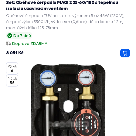
Set: Oběhové čerpadlo MAGI 2 25-60/180 s tepelnou
izolací a uzavíracím ventilem
Oběhové čerpadlo TUV na kotel s výkonem 5 až 45W (230 V),
čerpací výkon 3300 l/h, výtlak 6m (0,6bar), délka kabelu 1.2m,
montážní délka 125178mm.
Do 7 dnů
Doprava ZDARMA
8 051 Kč
Přida
do
Výtlak
košík
6
Průtok
55