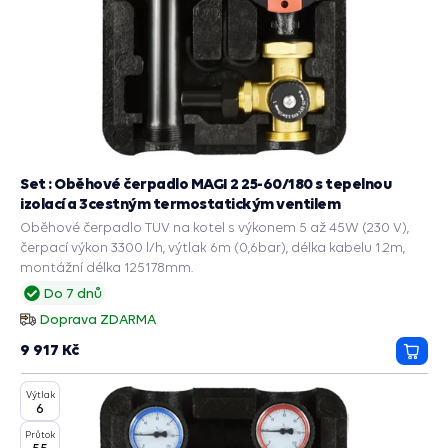
Set : Oběhové čerpadlo MAGI 2 25-60/180 s tepelnou
izolací a 3cestným termostatickým ventilem
Oběhové čerpadlo TUV na kotel s výkonem 5 až 45W (230 V),
čerpací výkon 3300 l/h, výtlak 6m (0,6bar), délka kabelu 1.2m,
montážní délka 125178mm.
Do 7 dnů
Doprava ZDARMA
9 917 Kč
Přida
do
Výtlak
košík
6
Průtok
55