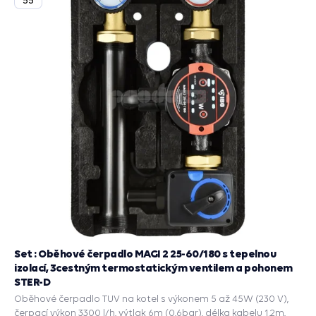
Set : Oběhové čerpadlo MAGI 2 25-60/180 s tepelnou
izolací, 3cestným termostatickým ventilem a pohonem
STER-D
Oběhové čerpadlo TUV na kotel s výkonem 5 až 45W (230 V),
čerpací výkon 3300 l/h, výtlak 6m (0,6bar), délka kabelu 1.2m,