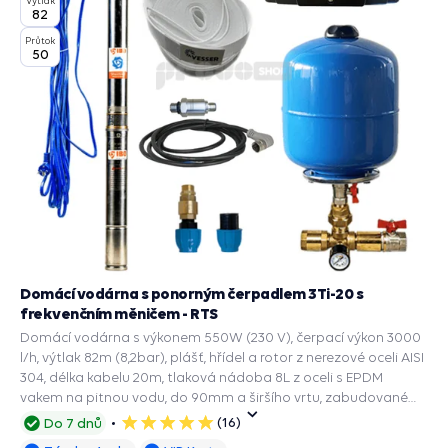
Výtlak
82
Průtok
50
Domácí vodárna s ponorným čerpadlem 3Ti-20 s
frekvenčním měničem - RTS
Domácí vodárna s výkonem 550W (230 V), čerpací výkon 3000
l/h, výtlak 82m (8,2bar), plášť, hřídel a rotor z nerezové oceli AISI
304, délka kabelu 20m, tlaková nádoba 8L z oceli s EPDM
vakem na pitnou vodu, do 90mm a širšího vrtu, zabudované
příslušenství a ochranné funkce: PRESS CONTROL na čerpadla,
(16)
Do 7 dnů
5
Automatický restart suchoběhu, Ochrana chodu na sucho,
hvězdiček