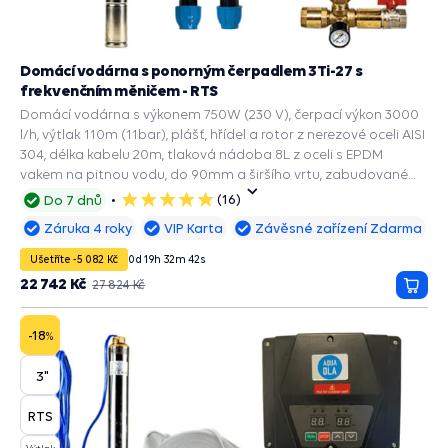
Domácí vodárna s ponorným čerpadlem 3Ti-27 s
frekvenčním měničem - RTS
Domácí vodárna s výkonem 750W (230 V), čerpací výkon 3000
l/h, výtlak 110m (11bar), plášť, hřídel a rotor z nerezové oceli AISI
304, délka kabelu 20m, tlaková nádoba 8L z oceli s EPDM
vakem na pitnou vodu, do 90mm a širšího vrtu, zabudované
příslušenství a ochranné funkce: PRESS CONTROL na čerpadla,
(16)
Do 7 dnů
5
Automatický restart suchoběhu, Ochrana chodu na sucho,
hvězdiček
Záruka 4 roky
VIP Karta
Závěsné zařízení Zdarma
Ochrana před nadproudem / přepětím / podpětím, Ochrana
proti přetížení, Ochrana proti vodnímu rázu, Ochrana před
Ušetříte -5 082 Kč
0
d
19
h
32
m
41
s
zablokováním, Ochrana proti nadměrnému tlaku, Ochrana
22 742 Kč
27 824 Kč
Přida
proti nadměrné teplotě, Varování před únikem vody.
do
košík
-18
%
3"
RTS