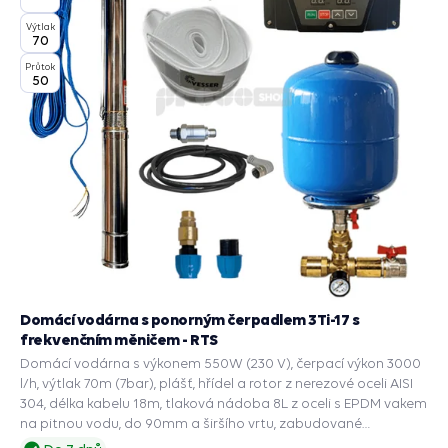
Výtlak
70
Průtok
50
Domácí vodárna s ponorným čerpadlem 3Ti-17 s
frekvenčním měničem - RTS
Domácí vodárna s výkonem 550W (230 V), čerpací výkon 3000
l/h, výtlak 70m (7bar), plášť, hřídel a rotor z nerezové oceli AISI
304, délka kabelu 18m, tlaková nádoba 8L z oceli s EPDM vakem
na pitnou vodu, do 90mm a širšího vrtu, zabudované
příslušenství a ochranné funkce: PRESS CONTROL na čerpadla,