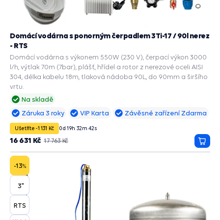
Domácí vodárna s ponorným čerpadlem 3Ti-17 / 90l nerez
- RTS
Domácí vodárna s výkonem 550W (230 V), čerpací výkon 3000
l/h, výtlak 70m (7bar), plášť, hřídel a rotor z nerezové oceli AISI
304, délka kabelu 18m, tlaková nádoba 90L, do 90mm a širšího
vrtu.
Na skladě
Záruka 3 roky
VIP Karta
Závěsné zařízení Zdarma
Ušetříte -1 131 Kč
0
d
19
h
32
m
41
s
16 631 Kč
17 763 Kč
Přida
do
košík
-13
%
3"
RTS