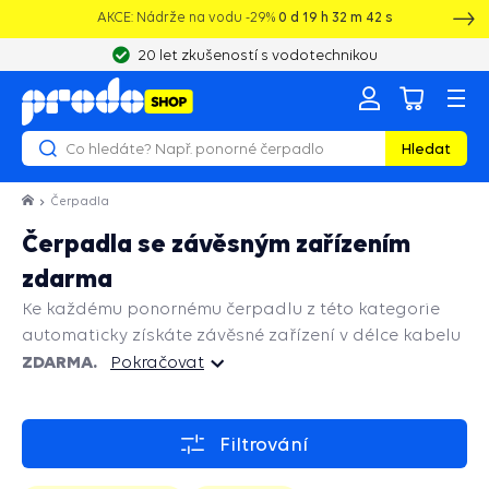
AKCE: Nádrže na vodu -29%
0
d
19
h
32
m
41
s
20 let zkušeností s vodotechnikou
Hledat
Čerpadla
Čerpadla se závěsným zařízením
zdarma
Ke každému ponornému čerpadlu z této kategorie
automaticky získáte závěsné zařízení v délce kabelu
ZDARMA.
Pokračovat
Pokračovat
Filtrování