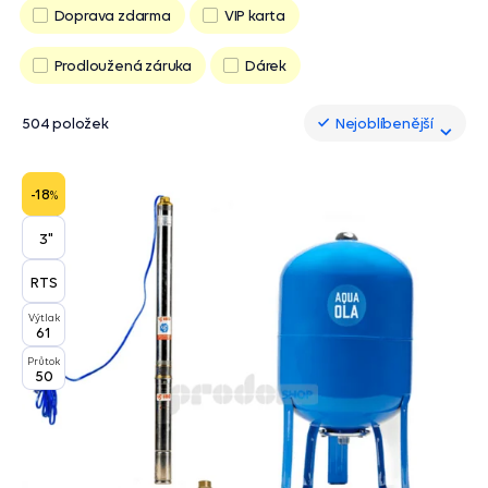
Doprava zdarma
VIP karta
Prodloužená záruka
Dárek
504 položek
Nejoblíbenější
Nejoblíbenější
-18
%
3"
RTS
Výtlak
61
Průtok
50