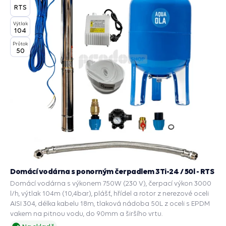
RTS
Výtlak
104
Průtok
50
Domácí vodárna s ponorným čerpadlem 3Ti-24 / 50l - RTS
Domácí vodárna s výkonem 750W (230 V), čerpací výkon 3000
l/h, výtlak 104m (10,4bar), plášť, hřídel a rotor z nerezové oceli
AISI 304, délka kabelu 18m, tlaková nádoba 50L z oceli s EPDM
vakem na pitnou vodu, do 90mm a širšího vrtu.