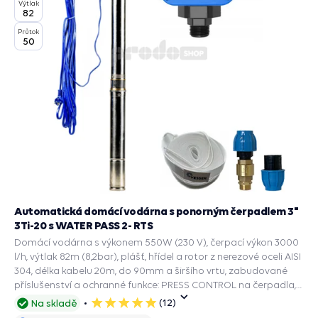
Výtlak
82
Průtok
50
Automatická domácí vodárna s ponorným čerpadlem 3"
3Ti-20 s WATER PASS 2- RTS
Domácí vodárna s výkonem 550W (230 V), čerpací výkon 3000
l/h, výtlak 82m (8,2bar), plášť, hřídel a rotor z nerezové oceli AISI
304, délka kabelu 20m, do 90mm a širšího vrtu, zabudované
příslušenství a ochranné funkce: PRESS CONTROL na čerpadla,
Manometr, Zpětný ventil, Ochrana chodu na sucho.
(12)
Na skladě
5
hvězdiček