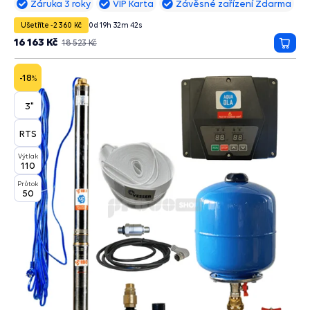
Záruka 3 roky
VIP Karta
Závěsné zařízení Zdarma
Ušetříte -2 360 Kč
0
d
19
h
32
m
41
s
16 163 Kč
18 523 Kč
Přida
do
košík
-18
%
3"
RTS
Výtlak
110
Průtok
50