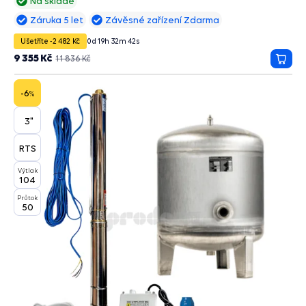
Na skladě
Záruka 5 let
Závěsné zařízení Zdarma
Ušetříte -2 482 Kč
0
d
19
h
32
m
41
s
9 355 Kč
11 836 Kč
Přida
do
košík
-6
%
3"
RTS
Výtlak
104
Průtok
50