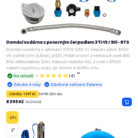
Domácí vodárna s ponorným čerpadlem 3Ti-15 / 50l - RTS
Domácí vodárna s výkonem 370W (230 V), čerpací výkon 3000
l/h, výtlak 61m (6,1bar), plášť, hřídel a rotor z nerezové oceli AISI
304, délka kabelu 20m, tlaková nádoba 50L z oceli s EPDM
vakem na pitnou vodu, do 90mm a širšího vrtu.
(4)
Na skladě
5
hvězdiček
Záruka 4 roky
Závěsné zařízení Zdarma
Ušetříte -1 897 Kč
0
d
19
h
32
m
41
s
8 395 Kč
10 292 Kč
Přida
do
košík
-21
%
3"