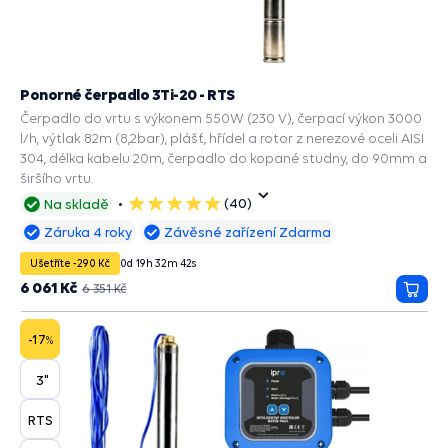
Ponorné čerpadlo 3Ti-20 - RTS
Čerpadlo do vrtu s výkonem 550W (230 V), čerpací výkon 3000
l/h, výtlak 82m (8,2bar), plášť, hřídel a rotor z nerezové oceli AISI
304, délka kabelu 20m, čerpadlo do kopané studny, do 90mm a
širšího vrtu.
(40)
Na skladě
5
hvězdiček
Záruka 4 roky
Závěsné zařízení Zdarma
Ušetříte -290 Kč
0
d
19
h
32
m
41
s
6 061 Kč
6 351 Kč
Přida
do
košík
-17
%
3"
RTS