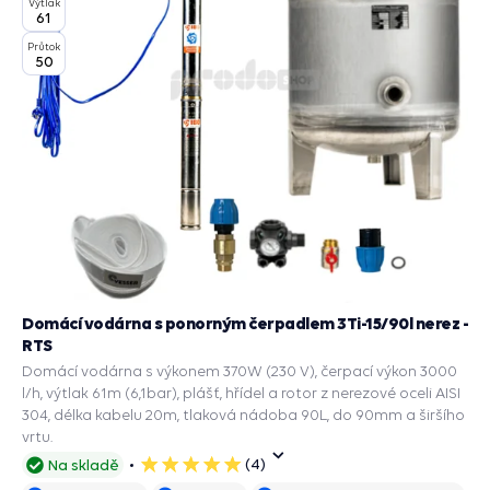
Výtlak
61
Průtok
50
Domácí vodárna s ponorným čerpadlem 3Ti-15/90l nerez -
RTS
Domácí vodárna s výkonem 370W (230 V), čerpací výkon 3000
l/h, výtlak 61m (6,1bar), plášť, hřídel a rotor z nerezové oceli AISI
304, délka kabelu 20m, tlaková nádoba 90L, do 90mm a širšího
vrtu.
(4)
Na skladě
5
hvězdiček