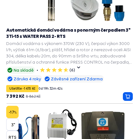
Automatická domácí vodárna s ponorným čerpadlem 3"
3Ti-15 s WATER PASS 2- RTS
Domácí vodárna s výkonem 370W (230 V), čerpací výkon 3000
l/h, výtlak 61m (6,1bar), plášť, hřídel a rotor z nerezové oceli AISI
304, délka kabelu 20m, do 90mm a širšího vrtu, zabudované
příslušenství a ochranné funkce: PRESS CONTROL na čerpadla,
Manometr, Zpětný ventil, Ochrana chodu na sucho.
(6)
Na skladě
5
hvězdiček
Záruka 4 roky
Závěsné zařízení Zdarma
Ušetříte -1 470 Kč
0
d
19
h
32
m
41
s
7 392 Kč
8 862 Kč
Přida
do
košík
-17
%
3"
RTS