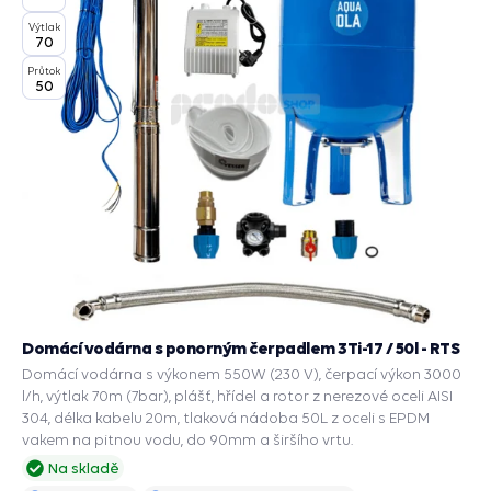
Výtlak
70
Průtok
50
Domácí vodárna s ponorným čerpadlem 3Ti-17 / 50l - RTS
Domácí vodárna s výkonem 550W (230 V), čerpací výkon 3000
l/h, výtlak 70m (7bar), plášť, hřídel a rotor z nerezové oceli AISI
304, délka kabelu 20m, tlaková nádoba 50L z oceli s EPDM
vakem na pitnou vodu, do 90mm a širšího vrtu.
Na skladě