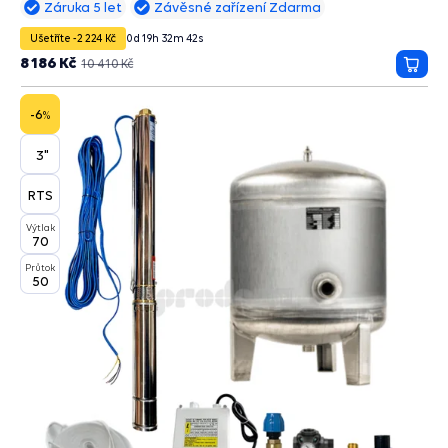
Záruka 5 let
Závěsné zařízení Zdarma
Ušetříte -2 224 Kč
0
d
19
h
32
m
41
s
8 186 Kč
10 410 Kč
Přida
do
košík
-6
%
3"
RTS
Výtlak
70
Průtok
50