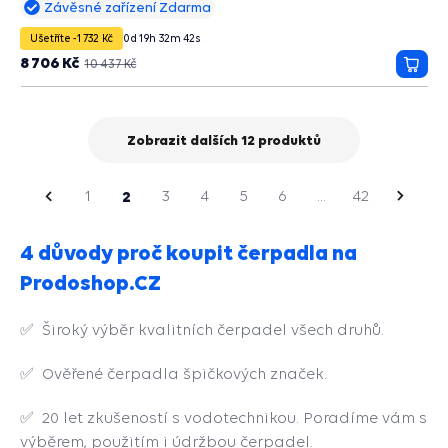
Závěsné zařízení Zdarma
Ušetříte -1 732 Kč
0
d
19
h
32
m
41
s
8 706 Kč
10 437 Kč
Přida
do
košík
Zobrazit dalších 12 produktů
strana
dchozí
1
2
3
4
5
6
...
42
Násled
strana
4 důvody proč koupit čerpadla na
Prodoshop.CZ
✅ Široký výběr kvalitních čerpadel všech druhů.
✅ Ověřené čerpadla špičkových značek.
✅ 20 let zkušeností s vodotechnikou. Poradíme vám s
výběrem, použitím i údržbou čerpadel.