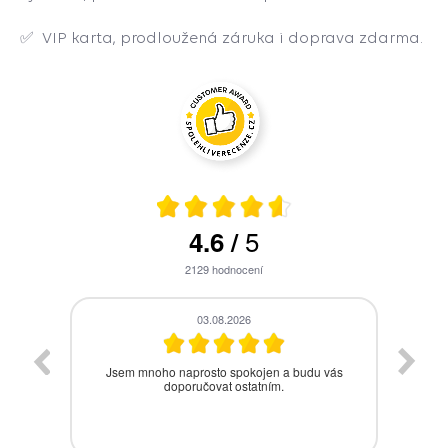
✅ VIP karta, prodloužená záruka i doprava zdarma.
5
4.6
/
2129
hodnocení
28.07.2026
vás
Bezproblémová komunikace, rychlé vyřešení
drobného problému.