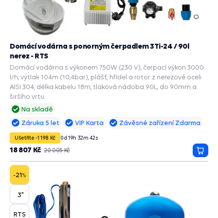
Domácí vodárna s ponorným čerpadlem 3Ti-24 / 90l
nerez - RTS
Domácí vodárna s výkonem 750W (230 V), čerpací výkon 3000
l/h, výtlak 104m (10,4bar), plášť, hřídel a rotor z nerezové oceli
AISI 304, délka kabelu 18m, tlaková nádoba 90L, do 90mm a
širšího vrtu.
Na skladě
Záruka 5 let
VIP Karta
Závěsné zařízení Zdarma
Ušetříte -1 198 Kč
0
d
19
h
32
m
41
s
18 807 Kč
20 005 Kč
Přida
do
košík
-21
%
3"
RTS