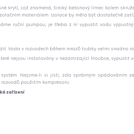
né krytí, což znamená, široký betonový límec kolem skruže
olačním materiálem. Izolace by měla být dostatečně zatíž
áme ruční pumpou, je třeba z ní vypustit vodu výpustný
it. Voda v rozvodech během mrazů trubky velmi snadno ro
které nejsou instalovány v nezamrzající hloubce, vypustit 
í systém. Nejsme-li si jisti, zda správným spádováním 
a rozvodů použitím kompresoru.
ká zařízení