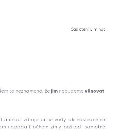
Čas čtení:
5 minut
jim
věnovat
Ovšem to neznamená, že
nebudeme
ntaminaci zdroje pitné vody ak následnému
ré tam napadají během zimy, poškodí samotné