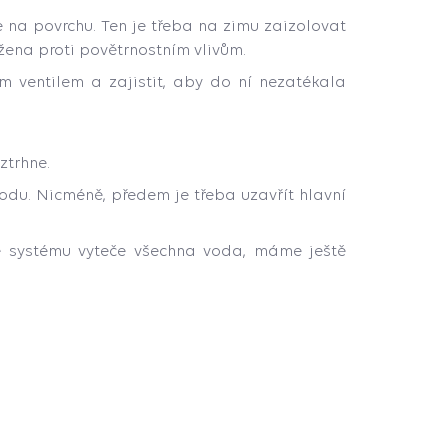
 na povrchu. Ten je třeba na zimu zaizolovat
ena proti povětrnostním vlivům.
m ventilem a zajistit, aby do ní nezatékala
ztrhne.
vodu. Nicméně, předem je třeba uzavřít hlavní
ze systému vyteče všechna voda, máme ještě