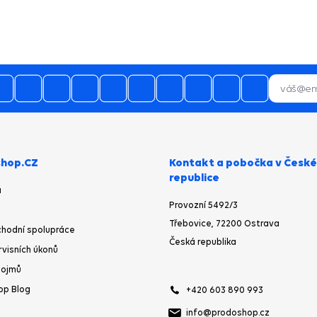
hop.CZ
Kontakt a pobočka v České
republice
a
Provozní 5492/3
Třebovice, 72200 Ostrava
hodní spolupráce
Česká republika
rvisních úkonů
pojmů
op Blog
+420 603 890 993
info@prodoshop.cz