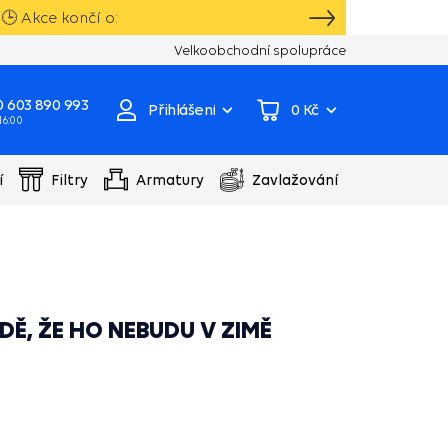
🕒 Akce končí o:
Vlastní sklad, výroba, servisní centrum čer
Velkoobchodní spolupráce
 603 890 993
Přihlášení
0 Kč
 16:00
í
Filtry
Armatury
Zavlažování
DĚ, ŽE HO NEBUDU V ZIMĚ