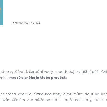
středa, 26.06.2024
budou využívat k čerpání vody, nepotřebují zvláštní péči. 
mrazů a sněhu je třeba provést:
vních
ečištěná voda a různé nečistoty čímž může dojít ke ko
hozím účelům. Ale může se stát i to, že nečistoty, kte