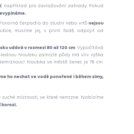
í
, například pro zavlažování zahrady. Pokud
nevypínáme.
nejsou
onorná čerpadla do studní nebo vrtů
bce, musíme jej, v první řadě, odpojit od
nsku udává v rozmezí 80 až 120
cm
. Vypočítává
ýslednou hloubku zamrzlé půdy má vliv výška
: Nemrznoucí hloubka ve městě Senec je 78 cm.
e ho nechat ve vodě ponořené i během zimy,
o suché místnosti, ve které nemrzne. Nabízíme
 korozi.