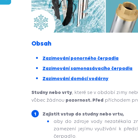
Obsah
Zazimování ponorného čerpadla
Zazimování samonasávacího čerpadla
Zazimování domácí vodárny
Studny nebo vrty
, které se v období zimy ne
pozornost. Před
vůbec žádnou
příchodem pr
Zajistit vstup do studny nebo vrtu,
aby do zdroje vody nezatékala zn
zamezení jejímu využívání k předc
čerpadlo.