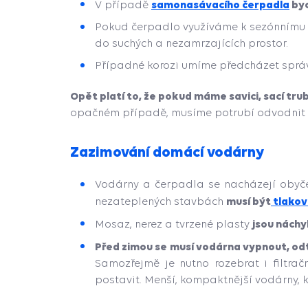
samonasávacího čerpadla
byc
V případě
Pokud čerpadlo využíváme k sezónnímu z
do suchých a nezamrzajících prostor.
Případné korozi umíme předcházet správ
Opět platí to, že pokud máme savici, sací tru
opačném případě, musíme potrubí odvodnit a
Zazimování domácí vodárny
Vodárny a čerpadla se nacházejí obyčej
musí být
tlakov
nezateplených stavbách
jsou náchy
Mosaz, nerez a tvrzené plasty
Před zimou se musí vodárna vypnout, odt
Samozřejmě je nutno rozebrat i filtrač
postavit. Menší, kompaktnější vodárny, 