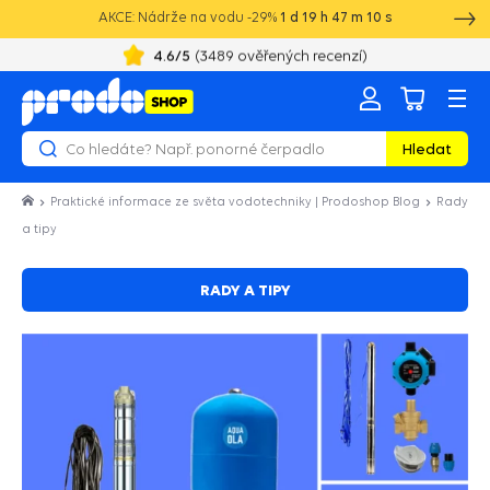
AKCE: Nádrže na vodu -29%
1
d
19
h
47
m
10
s
4.6
/5
(
3489
ověřených recenzí)
Hledat
Praktické informace ze světa vodotechniky | Prodoshop Blog
Rady
a tipy
RADY A TIPY