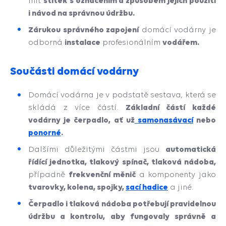
štítek s označením a způsobem jejich použití
mít
i návod na správnou údržbu.
Zárukou správného zapojení
domácí vodárny je
instalace
vodářem.
odborná
profesionálním
Součásti domácí vodárny
Domácí vodárna je v podstatě sestava, která se
Základní částí každé
skládá z více částí.
vodárny je čerpadlo, ať už
samonasávací
nebo
ponorné
.
automatická
Dalšími důležitými částmi jsou
řídící jednotka, tlakový spínač, tlaková nádoba,
frekvenční měnič
případně
a komponenty jako
tvarovky, kolena, spojky,
sací hadice
a jiné.
Čerpadlo i tlaková nádoba potřebují pravidelnou
údržbu a kontrolu, aby fungovaly správně a