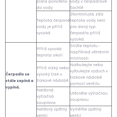
zcela ponořeno
vody v čerpadlové
do vody.
šachtě.
Zkontrolujte, zda
Teplota čerpané
teplota vody není
vody je příliš
pro daný typ
vysoká.
čerpadla příliš
vysoká.
Snižte teplotu -
Příliš vysoká
například větráním
teplota okolí.
místnosti.
Nafoukejte nebo
Příliš nízký nebo
vyfoukejte vzduch v
Čerpadlo se
vysoký tlak v
tlakové nádobě
stále zapíná a
tlakové nádobě.
pomocí ventilu.
vypíná.
Netěsná
Utěsněte výtlačnou
výtlačná
soupravu.
souprava.
Netěsný zpětný
Vyměňte zpětný
ventil.
ventil.