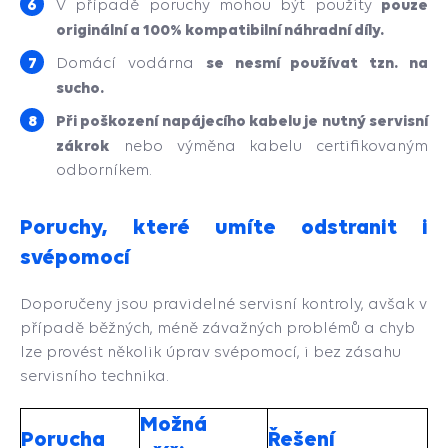
pouze
V případě poruchy mohou být použity
originální a 100% kompatibilní náhradní díly.
se nesmí používat tzn. na
Domácí vodárna
sucho.
Při poškození napájecího kabelu je nutný servisní
zákrok
nebo výměna kabelu certifikovaným
odborníkem.
Poruchy, které umíte odstranit i
svépomocí
Doporučeny jsou pravidelné servisní kontroly, avšak v
případě běžných, méně závažných problémů a chyb
lze provést několik úprav svépomocí, i bez zásahu
servisního technika.
Možná
Porucha
Řešení