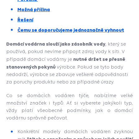
Možná příčina
Řešení
Čemu se doporučujeme jednoznačně vyhnout
Domácí vodárna slouží jako zásobník vody
, který se
používá, pokud nevíme připojit zdroj vody k síti. V
nutné držet se přesně
případě domácí vodárny je
stanovených pokynů
výrobce. Pokud se tyto body
nedodrží, výrobce se zbavuje veškeré odpovědnosti
za poruchy produktu nebo za případné úrazy.
Co se domácích vodáren týče, nabízíme velké
množství značek i typů. Ať si vyberete jakýkoli typ,
vždy platí všeobecné podmínky, jak o domácí
vodárnu správně pečovat.
Konkrétní modely domácích vodáren zvyknou