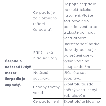
Odpojte čerpadlo
od elektrického
Čerpadlo je
napájení. Vložte
zablokováno
šorubovák do
(hřídel
pouzdra ventilátoru
čerpadla).
a zkuste pohnout
ventilátorem.
Umístěte sací hadici
do vody, pokud je
Příliš nízká
po sečtení úseku
hladina vody.
Čerpadlo
výška vodního
nečerpá i když
sloupce do 8m.
motor
Netěsná
Utěsněte sací
souprava.
soupravu.
čerpadla je
Zkontrolujte, zda
zapnutý.
Ucpaný zpětný
zpětný ventil nebyl
ventil.
zablokován.
Čerpadlo není
Zkontrolujte hladinu