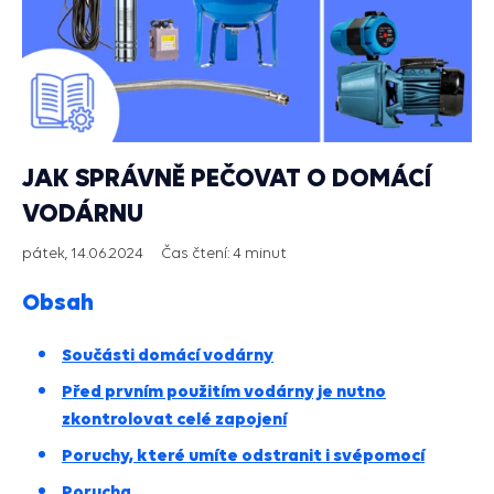
JAK SPRÁVNĚ PEČOVAT O DOMÁCÍ
VODÁRNU
pátek, 14.06.2024
Čas čtení:
4 minut
Obsah
Součásti domácí vodárny
Před prvním použitím vodárny je nutno
zkontrolovat celé zapojení
Poruchy, které umíte odstranit i svépomocí
Porucha