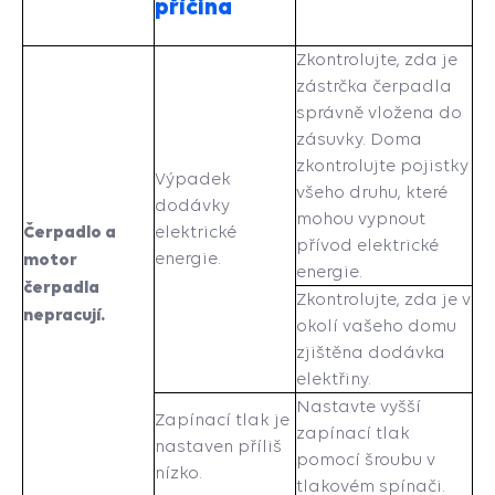
příčina
Zkontrolujte, zda je
zástrčka čerpadla
správně vložena do
zásuvky. Doma
zkontrolujte pojistky
Výpadek
všeho druhu, které
dodávky
mohou vypnout
Čerpadlo a
elektrické
přívod elektrické
motor
energie.
energie.
čerpadla
Zkontrolujte, zda je v
nepracují.
okolí vašeho domu
zjištěna dodávka
elektřiny.
Nastavte vyšší
Zapínací tlak je
zapínací tlak
nastaven příliš
pomocí šroubu v
nízko.
tlakovém spínači.