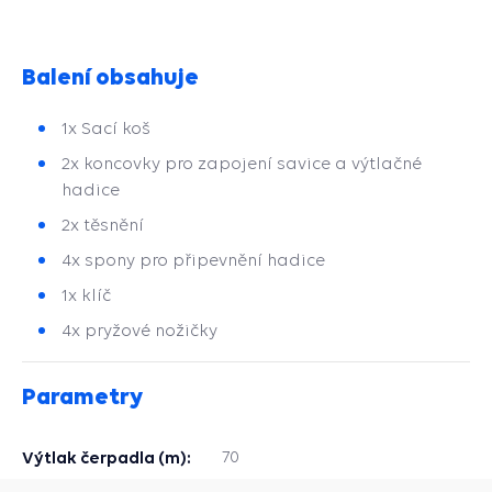
Balení obsahuje
1x Sací koš
2x koncovky pro zapojení savice a výtlačné
hadice
2x těsnění
4x spony pro připevnění hadice
1x klíč
4x pryžové nožičky
Parametry
Výtlak čerpadla (m):
70