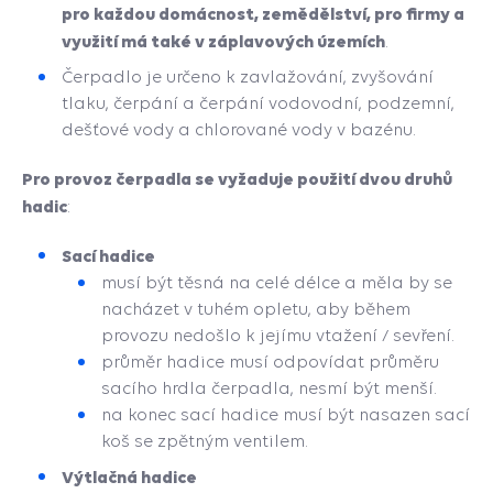
pro každou domácnost, zemědělství, pro firmy a
využití má také v záplavových územích
.
Čerpadlo je určeno k zavlažování, zvyšování
tlaku, čerpání a čerpání vodovodní, podzemní,
dešťové vody a chlorované vody v bazénu.
Pro provoz čerpadla se vyžaduje použití dvou druhů
hadic
:
Sací hadice
musí být těsná na celé délce a měla by se
nacházet v tuhém opletu, aby během
provozu nedošlo k jejímu vtažení / sevření.
průměr hadice musí odpovídat průměru
sacího hrdla čerpadla, nesmí být menší.
na konec sací hadice musí být nasazen sací
koš se zpětným ventilem.
Výtlačná hadice