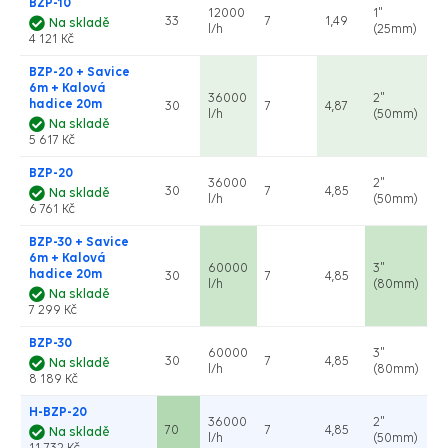
BZP-10
12000
1"
33
7
1,49
Na skladě
l/h
(25mm)
4 121 Kč
BZP-20 + Savice
6m + Kalová
36000
2"
hadice 20m
30
7
4,87
l/h
(50mm)
Na skladě
5 617 Kč
BZP-20
36000
2"
30
7
4,85
Na skladě
l/h
(50mm)
6 761 Kč
BZP-30 + Savice
6m + Kalová
60000
3"
hadice 20m
30
7
4,85
l/h
(80mm)
Na skladě
7 299 Kč
BZP-30
60000
3"
30
7
4,85
Na skladě
l/h
(80mm)
8 189 Kč
H-BZP-20
36000
2"
70
7
4,85
Na skladě
l/h
(50mm)
11 732 Kč