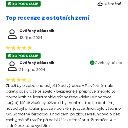
DOPORUČUJE
Užitečná
Top recenze z ostatních zemí
Ověřený zákazník
12. října 2024
DOPORUČUJE
Ověřený zákazník
Ověřený nákup
31. srpna 2024
Zboží bylo zabaleno asi ještě od výrobce v PL včetně malé
palety, což určitě přispělo k bezpečnější přepravě (nebyla to
pouze krabice, která mohla být hozena kdekoli v dodávce
kurýra). Méně zkušený uživatel by mohl mít trochu problém,
návod byl přibalen pouze v polském jazyce. Jinak bylo všechno
OK. Samotné čerpadlo is hadicemi při zkoušení fungovalo bez
chyby, reálně uvidím při nejbližší extrémní průtrži mračen. Ale
klidně bez toho vydržím.