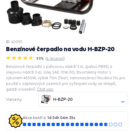
ID:
40095
Benzínové čerpadlo na vodu H-BZP-20
93%
(
6
recenzií
)
Benzinové čerpadlo s palivovou nádrží 3.6L (palivo PB95) a
olejovou nádrží 0.6L (olej SAE 10W-30), štvortaktný motor s
výkonem 4850W, výtlak 70m (7bar), samonasávací hloubka 7m, pro
použití v záplavových územích pro vyčerpání vody ze sklepů,
garáží a bazénů.
Čítať viac
H-BZP-20
Varianty:
Akce končí o:
1
d
04
h
04
m
33
s