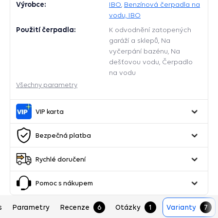
Výrobce:
IBO
,
Benzínová čerpadla na
vodu, IBO
Použití čerpadla:
K odvodnění zatopených
garáží a sklepů, Na
vyčerpání bazénu, Na
dešťovou vodu, Čerpadlo
na vodu
Všechny parametry
VIP karta
Bezpečná platba
Rychlé doručení
Pomoc s nákupem
s
Parametry
Recenze
6
Otázky
1
Varianty
7