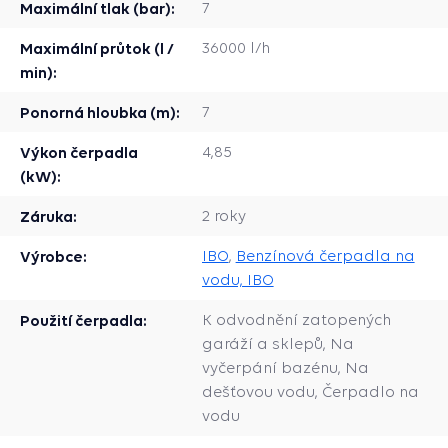
Maximální tlak (bar):
7
Maximální průtok (l /
36000 l/h
min):
Ponorná hloubka (m):
7
Výkon čerpadla
4,85
(kW):
Záruka:
2 roky
Výrobce:
IBO
,
Benzínová čerpadla na
vodu, IBO
Použití čerpadla:
K odvodnění zatopených
garáží a sklepů, Na
vyčerpání bazénu, Na
dešťovou vodu, Čerpadlo na
vodu