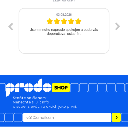
2129
hodnocení
28.07.2026
s
Bezproblémová komunikace, rychlé vyřešení
drobného problému.
Staňte se členem!
Nenechte si ujít info
o super slevách a akcích jako první.