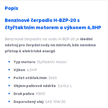
Popis
Benzinové čerpadlo H-BZP-20 s
čtyřtaktním motorem a výkonem 6,5HP
ideální
Benzinové čerpadlo na vodu H-BZP-20 je
nástroj pro čerpání vody na místech, kde nemáme
přístup k elektrické energii
.
Typ motoru
: čtyřtaktní motor
Výkon
: 6,5HP
Počet otáček/min
: 3600
Objem palivové nádrže
: 3,6/0,6 L
Druh paliva
: PB95
Doporučený olej
: SAE 10W-30