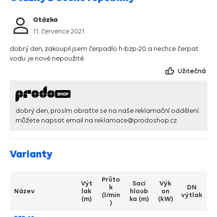
Otázka
11. července 2021
dobrý den, zakoupil jsem čerpadlo h-bzp-20 a nechce čerpat
vodu. je nové nepoužité.
Užitečná
dobrý den, prosím obraťte se na naše reklamační oddělení.
můžete napsat email na
reklamace@prodoshop.cz
Varianty
Průto
Výt
Sací
Výk
k
DN
Název
lak
hloub
on
(l/min
výtlak
(m)
ka (m)
(kW)
)