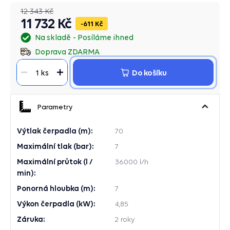
12 343 Kč
11 732 Kč
611 Kč
Na skladě
Posíláme ihned
Doprava ZDARMA
Do košíku
1 ks
Parametry
Výtlak čerpadla (m):
70
Maximální tlak (bar):
7
Maximální průtok (l /
36000 l/h
min):
Ponorná hloubka (m):
7
Výkon čerpadla (kW):
4,85
Záruka:
2 roky