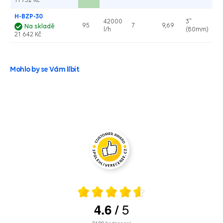
H-BZP-30
42000
3"
95
7
9,69
Na skladě
l/h
(80mm)
21 642 Kč
Mohlo by se Vám líbit
5
4.6
/