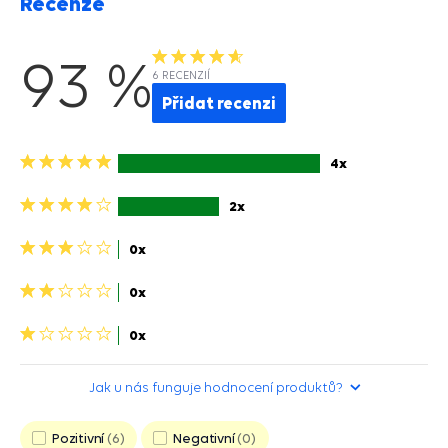
Recenze
93 %
6 RECENZIÍ
Přidat recenzi
5
4x
hvězdiček>
4
2x
hviezdičky>
3
0x
hviezdičky>
2
0x
hviezdičky>
1
0x
hvězdička>
Jak u nás funguje hodnocení produktů?
Pozitivní
6
Negativní
0