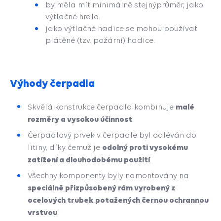
by měla mít minimálně stejnýprůměr, jako
výtlačné hrdlo.
jako výtlačné hadice se mohou používat
plátěné (tzv. požární) hadice.
Výhody čerpadla
malé
Skvělá konstrukce čerpadla kombinuje
rozměry a vysokou účinnost
.
Čerpadlový prvek v čerpadle byl odléván do
odolný proti vysokému
litiny, díky čemuž je
zatížení a dlouhodobému použití
.
Všechny komponenty byly namontovány na
speciálně přizpůsobený rám vyrobený z
ocelových trubek potažených černou ochrannou
vrstvou
.