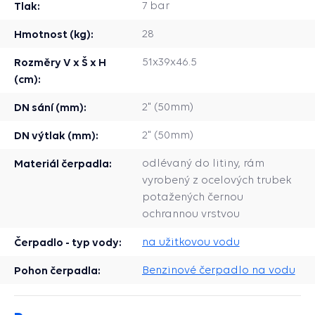
Tlak:
7 bar
Hmotnost (kg):
28
Rozměry V x Š x H
51x39x46.5
(cm):
DN sání (mm):
2" (50mm)
DN výtlak (mm):
2" (50mm)
Materiál čerpadla:
odlévaný do litiny, rám
vyrobený z ocelových trubek
potažených černou
ochrannou vrstvou
Čerpadlo - typ vody:
na užitkovou vodu
Pohon čerpadla:
Benzinové čerpadlo na vodu