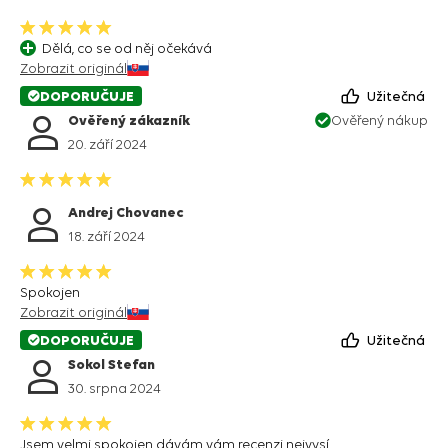
Dělá, co se od něj očekává
Zobrazit originál
DOPORUČUJE
Užitečná
Ověřený zákazník
Ověřený nákup
20. září 2024
Andrej Chovanec
18. září 2024
Spokojen
Zobrazit originál
DOPORUČUJE
Užitečná
Sokol Stefan
30. srpna 2024
Jsem velmi spokojen dávám vám recenzi nejvysí