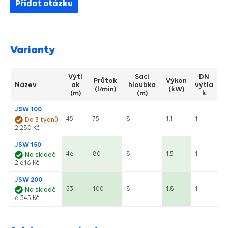
Přidat otázku
Varianty
Výtl
Sací
DN
Průtok
Výkon
Název
ak
hloubka
výtla
(l/min)
(kW)
(m)
(m)
k
JSW 100
45
75
8
1,1
1"
Do 3 týdnů
2 280 Kč
JSW 150
46
80
8
1,5
1"
Na skladě
2 616 Kč
JSW 200
53
100
8
1,8
1"
Na skladě
6 345 Kč