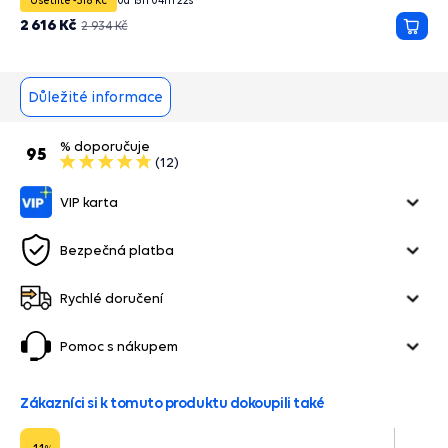
Ušetříte -318 Kč
0
d
15
h
04
m
21
s
2 616 Kč
2 934 Kč
Přida
do
košík
Důležité informace
% doporučuje
95
(12)
VIP karta
Bezpečná platba
Rychlé doručení
Pomoc s nákupem
Zákazníci si k tomuto produktu dokoupili také