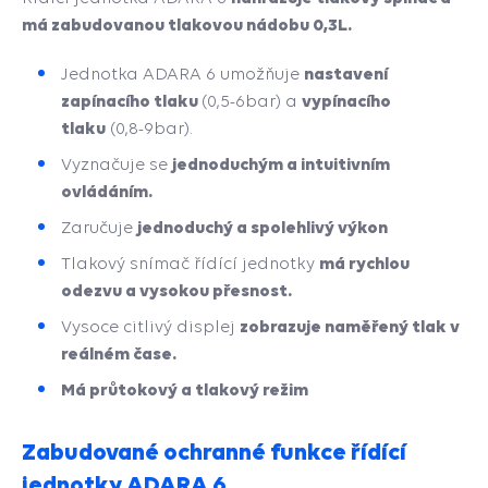
má zabudovanou tlakovou nádobu 0,3L.
nastavení
Jednotka ADARA 6 umožňuje
zapínacího tlaku
vypínacího
(0,5-6bar) a
tlaku
(0,8-9bar).
jednoduchým a intuitivním
Vyznačuje se
ovládáním.
jednoduchý a spolehlivý výkon
Zaručuje
má rychlou
Tlakový snímač řídící jednotky
odezvu a vysokou přesnost.
zobrazuje naměřený tlak v
Vysoce citlivý displej
reálném čase.
Má průtokový a tlakový režim
Zabudované ochranné funkce řídící
jednotky ADARA 6