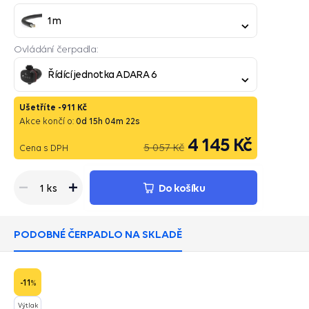
1m
Ovládání čerpadla:
Řídící jednotka ADARA 6
Ušetříte -
911 Kč
Akce končí o:
0
d
15
h
04
m
21
s
4 145 Kč
5 057 Kč
Cena s DPH
Do košíku
1 ks
PODOBNÉ ČERPADLO NA SKLADĚ
-11
%
Výtlak