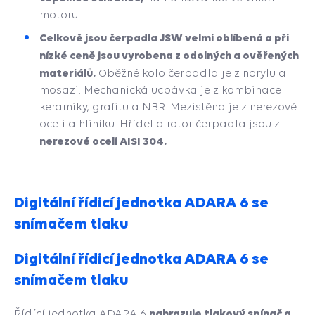
motoru.
Celkově jsou čerpadla JSW velmi oblíbená a při
nízké ceně jsou vyrobena z odolných a ověřených
materiálů.
Oběžné kolo čerpadla je z norylu a
mosazi. Mechanická ucpávka je z kombinace
keramiky, grafitu a NBR. Mezistěna je z nerezové
oceli a hliníku. Hřídel a rotor čerpadla jsou z
nerezové oceli AISI 304.
Digitální řídicí jednotka ADARA 6 se
snímačem tlaku
Digitální řídicí jednotka ADARA 6 se
snímačem tlaku
nahrazuje tlakový spínač a
Řídící jednotka ADARA 6