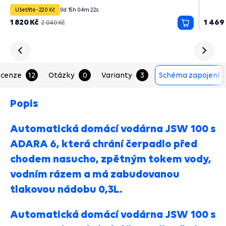
Ušetříte -220 Kč
0
d
15
h
04
m
21
s
1 820 Kč
1 469
2 040 Kč
Přidat
do
košíku
Předchozí
Následu
cenze
12
Otázky
0
Varianty
3
Schéma zapojení
Popis
Automatická domácí vodárna JSW 100 s
ADARA 6, která chrání čerpadlo před
chodem nasucho, zpětným tokem vody,
vodním rázem a má zabudovanou
tlakovou nádobu 0,3L.
Automatická domácí vodárna JSW 100 s