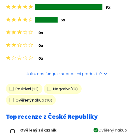
5
9x
hvězdiček>
4
3x
hviezdičky>
3
0x
hviezdičky>
2
0x
hviezdičky>
1
0x
hvězdička>
Jak u nás funguje hodnocení produktů?
Pozitivní
12
Negativní
0
Ověřený nákup
10
Top recenze z České Republiky
Ověřený zákazník
Ověřený nákup