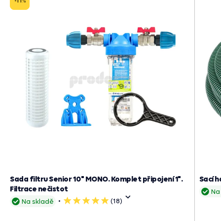
-11
%
Sada filtru Senior 10" MONO. Komplet připojení 1".
Sací h
Filtrace nečistot
Na
(18)
Na skladě
5
hvězdiček