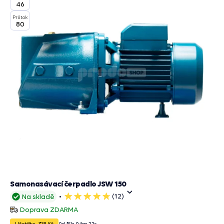
46
Průtok
80
Samonasávací čerpadlo JSW 150
(12)
Na skladě
5
hvězdiček
Doprava ZDARMA