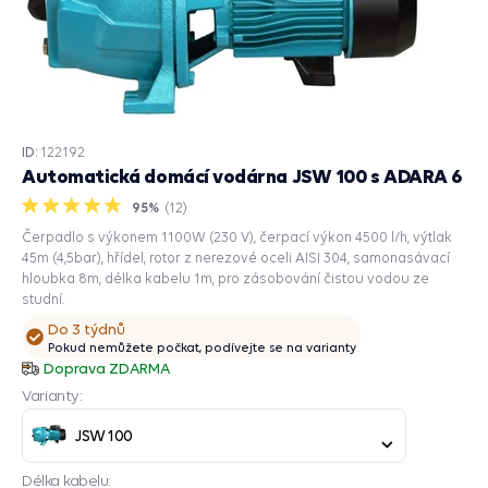
ID:
122192
Automatická domácí vodárna JSW 100 s ADARA 6
95%
(
12
)
Čerpadlo s výkonem 1100W (230 V), čerpací výkon 4500 l/h, výtlak
45m (4,5bar), hřídel, rotor z nerezové oceli AISI 304, samonasávací
hloubka 8m, délka kabelu 1m, pro zásobování čistou vodou ze
studní.
Do 3 týdnů
Pokud nemůžete počkat, podívejte se na varianty
Doprava ZDARMA
Varianty:
JSW 100
Délka kabelu: