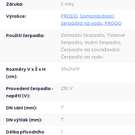
Záruka:
2 roky
Výrobce:
PRODO
,
Samonasávací
čerpadla na vodu, PRODO
Použití čerpadla:
Zahradní čerpadlo, Tlakové
čerpadlo, Vodní čerpadlo,
Čerpadlo na zavlažování,
Čerpadlo na vodu
Rozměry V x Š x H
39x21x19
(cm):
Provedení čerpadla -
230 V
napětí (V):
DN sání (mm):
1"
DN výtlak (mm):
1"
Délka přívodního
1