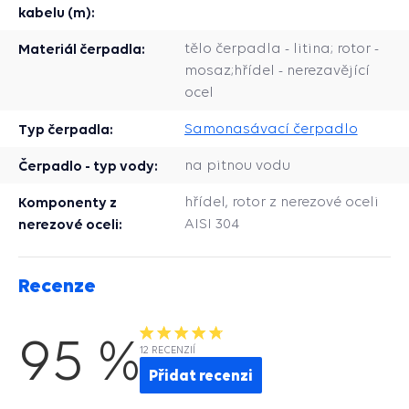
kabelu (m):
Materiál čerpadla:
tělo čerpadla - litina; rotor -
mosaz;hřídel - nerezavějící
ocel
Typ čerpadla:
Samonasávací čerpadlo
Čerpadlo - typ vody:
na pitnou vodu
Komponenty z
hřídel, rotor z nerezové oceli
nerezové oceli:
AISI 304
Recenze
95 %
12 RECENZIÍ
Přidat recenzi