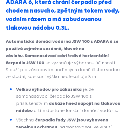
ADARA 6, která chrání čerpadlo před
chodem nasucho, zpětným tokem vody,
vodním rázem a má zabudovanou
tlakovou nádobu 0,3L.
Automatická domácí vodárna JSW 100 s ADARA 6 se
používá zejména sezónně, hlavně na
závlahu. Samonasávací odstředivé horizontální
čerpadlo JSW 100
se vyznačuje výbornou účinností.
Slouží pro zásobování rodinných domů čistou vodou
ze studní, kde sací výška nepřesahuje 8 m.
Velkou výhodou pro zákazníka
je, že
samonasávací čerpadlo JSW 100 s
dokáže hned napojit na tlakovou
příslušenstvím
nádobu
a tím dostane funkční domácí vodárnu.
čerpadla řady JSW jsou vybavena
Všechna
tepelnou ochranou,
namontovanou ve vinutí