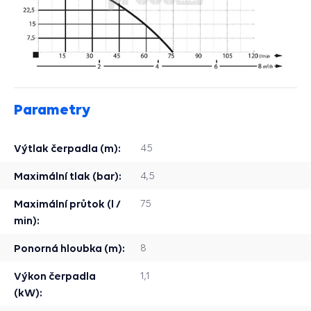
Parametry
Výtlak čerpadla (m):
45
Maximální tlak (bar):
4,5
Maximální průtok (l /
75
min):
Ponorná hloubka (m):
8
Výkon čerpadla
1,1
(kW):