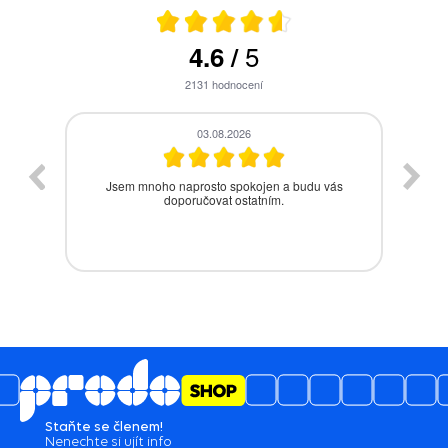
5
4.6
/
2131
hodnocení
28.07.2026
s
Bezproblémová komunikace, rychlé vyřešení
drobného problému.
Staňte se členem!
Nenechte si ujít info