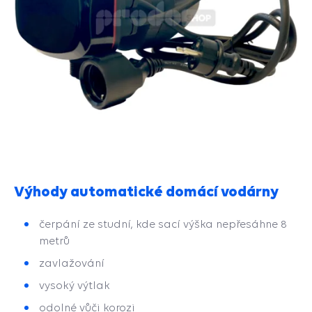
Výhody automatické domácí vodárny
čerpání ze studní, kde sací výška nepřesáhne 8
metrů
zavlažování
vysoký výtlak
odolné vůči korozi